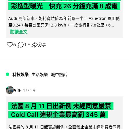
彩造型曝光 快充 26 分鐘充滿 8 成電
Audi 呢部新車，能耗竟然係25年前嘅一半。 A2 e-tron 風阻低
至0.24，每百公里只需12.8 kWh，一度電行到7.8公里。6...
閱讀全文
6
1
分享
↗
科技娛樂
生活娛樂
城中熱話
Vin
17 小時
法國 8 月 11 日出新例 未經同意嚴禁
Cold Call 違規企業最高罰 345 萬
法國將於 8 月 11 日起實施新例，全面禁止企業未經消費者同意