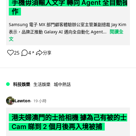
手機毋須輸入文字 轉向 Agent 全自動操
作
Samsung 電子 MX 部門顧客體驗辦公室主管兼副總裁 Jay Kim
閱讀全
表示，品牌正推動 Galaxy AI 邁向全自動化 Agent...
文
25
4
分享
↗
科技娛樂
生活娛樂
城中熱話
Lawton
19 小時
港夫婦澳門的士拾相機 據為己有被的士
Cam 睇到 2 個月後再入境被捕