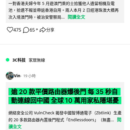
一對香港夫婦今年 5 月遊澳門乘的士拾獲他人遺留相機及電
池，拾遺不報並帶返香港自用。兩人本月 2 日經港珠澳大橋再
閱讀全文
次入境澳門時，被治安警察局...
475
65
分享
↗
3C科技
家居無線
Vin
19 小時
逾 20 款平價路由器爆後門 每 35 秒自
動連線回中國 全球 10 萬用家私隱堪憂
網絡安全公司 VulnCheck 揭發中國智博通電子（Zbtlink）生產
閱
的 20 多款路由器內置後門程式「Endlessdoors」（無盡...
讀全文