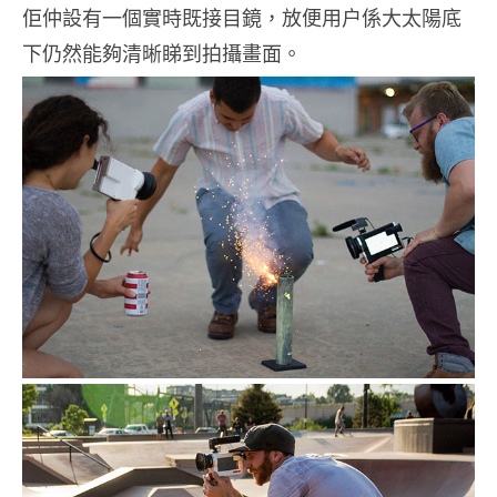
佢仲設有一個實時既接目鏡，放便用户係大太陽底
下仍然能夠清晰睇到拍攝畫面。