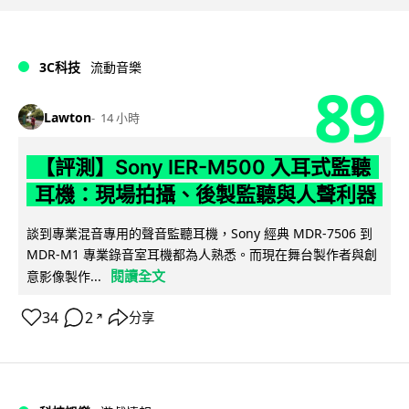
3C科技
流動音樂
89
Lawton
14 小時
【評測】Sony IER-M500 入耳式監聽
耳機：現場拍攝、後製監聽與人聲利器
談到專業混音專用的聲音監聽耳機，Sony 經典 MDR-7506 到
MDR-M1 專業錄音室耳機都為人熟悉。而現在舞台製作者與創
閱讀全文
意影像製作...
34
2
分享
↗