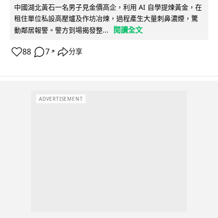
中國湖北黃石一名男子見金價高企，利用 AI 自學提煉黃金，在
租住單位私設高壓爐及作坊冶煉，過程產生大量刺鼻濃煙，驚
閱讀全文
動鄰居報警。警方到場揭發整...
88
7
分享
↗
ADVERTISEMENT