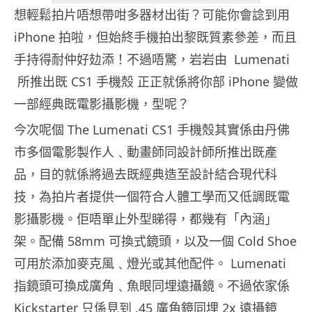
想輕鬆拍片唔想帶咁多器材出街？可能你會諗到用
iPhone 拍啦，但始終手機拍出黎既質素參差，而且
手持得耐仲好攰添！不過唔驚，岩岩由 Lumenati
所推出既 CS1 手機殼 正正就係將你部 iPhone 變做
一部經典既電影攝影機，型呢？
今次呢個 The Lumenati CS1 手機殼其實係由丹佛
市多個電影製作人﹑動畫師同設計師所推出既產
品，目的就係將過去既經典造至設計結合現代科
技，為拍片者提供一個符合人體工學而又低調既電
影攝影機。佢唔單止外型睇得，都幾有「內涵」
架。配備 58mm 可換式鏡頭，以及一個 Cold Shoe
可用於添加麥克風﹑燈光或其他配件。 Lumenati
指鏡頭可換成廣角﹑魚眼同埋遠攝鏡。不過依家係
Kickstarter 只係見到 .45 廣角鏡同埋 2x 遠攝鏡