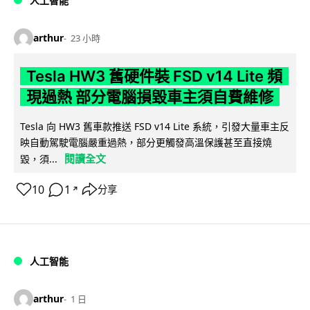
人工智能
arthur
23 小時
Tesla HW3 舊硬件裝 FSD v14 Lite 頻
現過熱 部分電腦損毀車主須自費維修
Tesla 向 HW3 舊車款推送 FSD v14 Lite 系統，引發大量車主反
映自動駕駛電腦嚴重過熱，部分更觸發高溫保護甚至直接燒
閱讀全文
毀，須...
10
1
分享
↗
人工智能
arthur
1 日