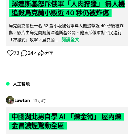
澤連斯基怒斥俄軍「人肉狩獵」 無人機
追殺烏克蘭小販近 40 秒仍被炸傷
烏克蘭克爾松一名 52 歲小販被俄軍無人機追擊近 40 秒後被炸
傷，影片由烏克蘭總統澤連斯基公開。他直斥俄軍對平民進行
閱讀全文
「狩獵式」攻擊，烏克蘭...
73
24
分享
↗
人工智能
Lawton
13 小時
中國湖北男自學 AI 「煉金術」 屋內煉
金冒濃煙驚動全區