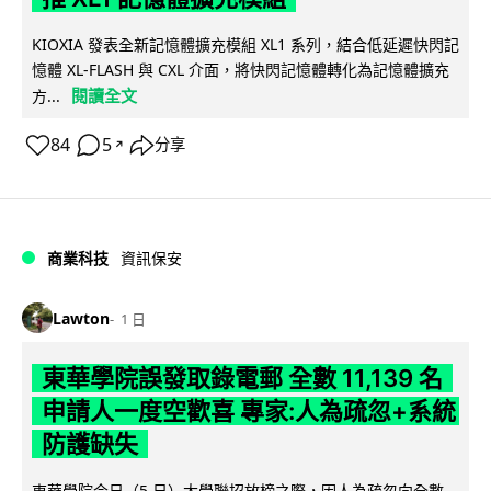
KIOXIA 發表全新記憶體擴充模組 XL1 系列，結合低延遲快閃記
憶體 XL-FLASH 與 CXL 介面，將快閃記憶體轉化為記憶體擴充
閱讀全文
方...
84
5
分享
↗
商業科技
資訊保安
Lawton
1 日
東華學院誤發取錄電郵 全數 11,139 名
申請人一度空歡喜 專家:人為疏忽+系統
防護缺失
東華學院今日（5 日）大學聯招放榜之際，因人為疏忽向全數