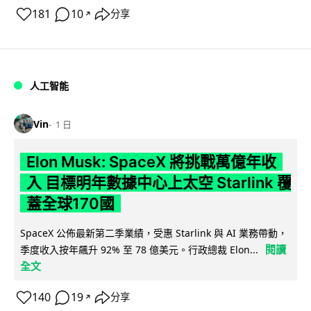
181
10
分享
↗
人工智能
Vin
1 日
Elon Musk: SpaceX 將挑戰萬億年收
入 目標明年數據中心上太空 Starlink 覆
蓋全球170國
SpaceX 公佈最新第二季業績，受惠 Starlink 與 AI 業務帶動，
閱讀
季度收入按年飆升 92% 至 78 億美元。行政總裁 Elon...
全文
140
19
分享
↗