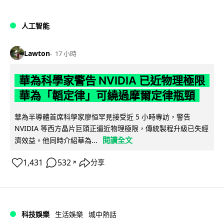
人工智能
Lawton
17 小時
華為科學家警告 NVIDIA 已近物理極限
華為「韜定律」可繞過摩爾定律瓶頸
華為半導體首席科學家廖恒罕見接受近 5 小時專訪，警告
NVIDIA 等西方晶片巨頭正逼近物理極限，傳統製程升級已失經
閱讀全文
濟效益。他同時介紹華為...
1,431
532
分享
↗
科技娛樂
生活娛樂
城中熱話