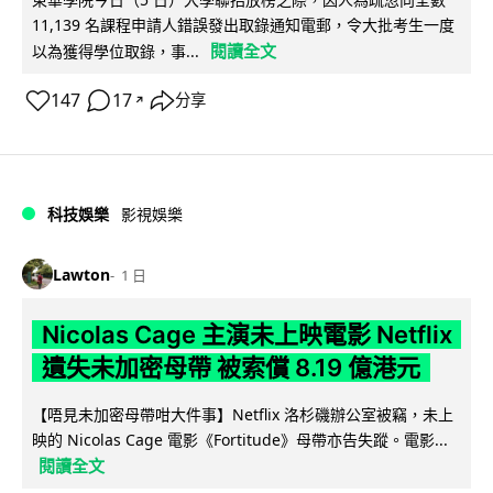
11,139 名課程申請人錯誤發出取錄通知電郵，令大批考生一度
閱讀全文
以為獲得學位取錄，事...
147
17
分享
↗
科技娛樂
影視娛樂
Lawton
1 日
Nicolas Cage 主演未上映電影 Netflix
遺失未加密母帶 被索償 8.19 億港元
【唔見未加密母帶咁大件事】Netflix 洛杉磯辦公室被竊，未上
映的 Nicolas Cage 電影《Fortitude》母帶亦告失蹤。電影...
閱讀全文