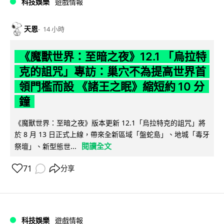
科技娛樂
遊戲情報
天恩
14 小時
《魔獸世界：至暗之夜》12.1 「烏拉特
克的詛咒」專訪：巢穴不為提高世界首
領門檻而設 《諸王之眠》縮短約 10 分
鐘
《魔獸世界：至暗之夜》版本更新 12.1「烏拉特克的詛咒」將
於 8 月 13 日正式上線，帶來全新區域「盤蛇島」、地城「毒牙
閱讀全文
祭壇」、新型態世...
71
分享
科技娛樂
遊戲情報