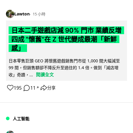
Lawton
15 小時
日本二手遊戲店減 90% 門市 業績反增
四成 "懷舊"在 Z 世代變成最潮「新鮮
感」
日本零售巨頭 GEO 將懷舊遊戲銷售門市從 1,000 間大幅減至
99 間，但銷售額卻不降反升至過往的 1.4 倍。做到「減店增
閱讀全文
收」奇蹟，...
195
11
分享
↗
人工智能