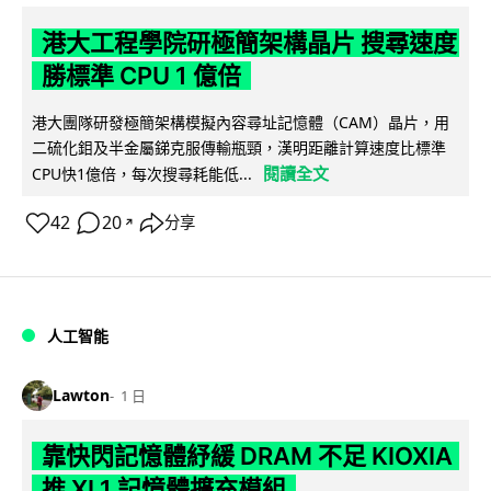
港大工程學院研極簡架構晶片 搜尋速度
勝標準 CPU 1 億倍
港大團隊研發極簡架構模擬內容尋址記憶體（CAM）晶片，用
二硫化鉬及半金屬銻克服傳輸瓶頸，漢明距離計算速度比標準
閱讀全文
CPU快1億倍，每次搜尋耗能低...
42
20
分享
↗
人工智能
Lawton
1 日
靠快閃記憶體紓緩 DRAM 不足 KIOXIA
推 XL1 記憶體擴充模組