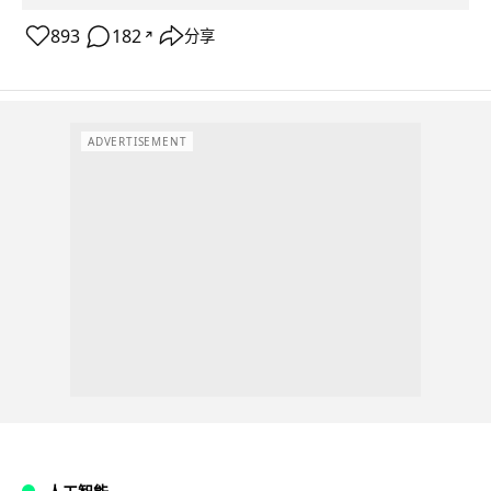
893
182
分享
↗
ADVERTISEMENT