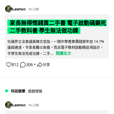
Lawton
18 小時
家長無得慳錢買二手書 電子啟動碼鎖死
二手教科書 學生無法做功課
社福界立法會議員陳文宜指，一間中學書單價錢按年加 14.7%
遠超通漲，令家長難以負擔。而且電子教材啟動碼這項設計，
閱讀全文
令學生無法完成功課，二手...
812
306
分享
↗
科技娛樂
遊戲情報
Lawton
18 小時