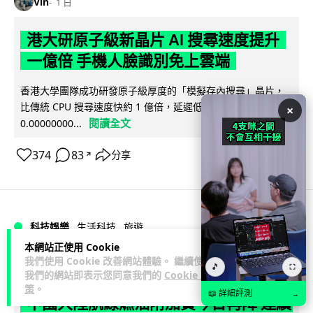
Vin
1 日
港大研原子級新晶片 AI 搜尋速度提升
一億倍 手機人臉識別免上雲端
香港大學團隊成功研發原子級厚度的「模擬存內搜尋」晶片，
比傳統 CPU 搜尋速度快約 1 億倍，延遲低至 36 皮秒（即
×
閱讀全文
0.00000000...
374
83
分享
↗
科技娛樂
生活科技
旅遊
本網站正使用 Cookie
我們使用 Cookie 改善網站體驗。 繼續使用
Lawton
1 日
🎵
⛶
我們的網站即表示您同意我們的
Cookie 政
策
。
📖 詳細評測
→
中國大陸航線燃油附加費今日再降 連續