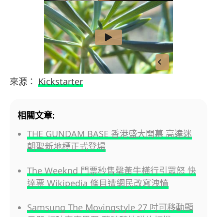
來源：
Kickstarter
相關文章:
THE GUNDAM BASE 香港盛大開幕 高達迷
朝聖新地標正式登場
The Weeknd 門票秒售罄黃牛橫行引眾怒 快
達票 Wikipedia 條目遭網民改寫洩憤
Samsung The Movingstyle 27 吋可移動顯