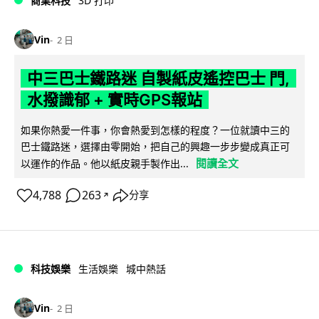
商業科技
3D 打印
Vin
2 日
中三巴士鐵路迷 自製紙皮遙控巴士 門,
水撥識郁 + 實時GPS報站
如果你熱愛一件事，你會熱愛到怎樣的程度？一位就讀中三的
巴士鐵路迷，選擇由零開始，把自己的興趣一步步變成真正可
閱讀全文
以運作的作品。他以紙皮親手製作出...
4,788
263
分享
↗
科技娛樂
生活娛樂
城中熱話
Vin
2 日