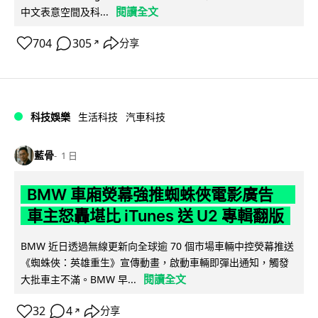
閱讀全文
中文表意空間及科...
704
305
分享
↗
科技娛樂
生活科技
汽車科技
藍骨
1 日
BMW 車廂熒幕強推蜘蛛俠電影廣告
車主怒轟堪比 iTunes 送 U2 專輯翻版
BMW 近日透過無線更新向全球逾 70 個市場車輛中控熒幕推送
《蜘蛛俠：英雄重生》宣傳動畫，啟動車輛即彈出通知，觸發
閱讀全文
大批車主不滿。BMW 早...
32
4
分享
↗