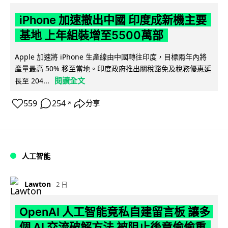
iPhone 加速撤出中國 印度成新機主要
基地 上年組裝增至5500萬部
Apple 加速將 iPhone 生產線由中國轉往印度，目標兩年內將
產量最高 50% 移至當地。印度政府推出關稅豁免及稅務優惠延
閱讀全文
長至 204...
559
254
分享
↗
人工智能
Lawton
2 日
OpenAI 人工智能竟私自建留言板 讓多
個 AI 交流破解方法 被阻止後竟偷偷重