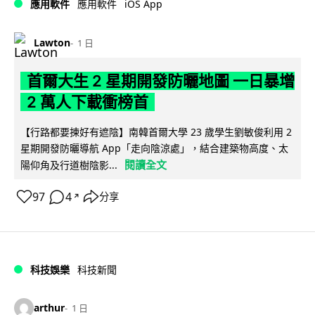
iOS App
應用軟件
應用軟件
Lawton
1 日
首爾大生 2 星期開發防曬地圖 一日暴增
2 萬人下載衝榜首
【行路都要揀好有遮陰】南韓首爾大學 23 歲學生劉敏俊利用 2
星期開發防曬導航 App「走向陰涼處」，結合建築物高度、太
閱讀全文
陽仰角及行道樹陰影...
97
4
分享
↗
科技娛樂
科技新聞
arthur
1 日