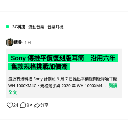
3C科技
流動音樂
音樂耳機
藍骨
1 日
Sony 傳推平價復刻版耳筒 沿用六年
舊款規格挑戰加價潮
最近有爆料指 Sony 計劃於 9 月 7 日推出平價復刻版降噪耳機
閱讀
WH-1000XM4C，規格幾乎與 2020 年 WH-1000XM4...
全文
24
9
分享
↗