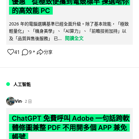
優惠 從極致便攜到電競標竿 揀選啱你
的高效能 PC
2026 年的電腦選購基準已經全面升級。除了基本效能，「極致
輕量化」、「機身美學」、「AI算力」、「前瞻技術加持」以
閱讀全文
及「品質與售後服務」 已...
41
9
分享
↗
人工智能
Vin
2 日
ChatGPT 免費呼叫 Adobe 一句話跨軟
體修圖兼整 PDF 不用開多個 APP 兼免
帳號