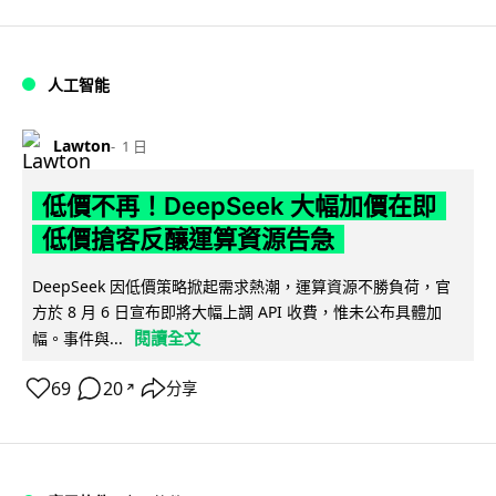
人工智能
Lawton
1 日
低價不再！DeepSeek 大幅加價在即
低價搶客反釀運算資源告急
DeepSeek 因低價策略掀起需求熱潮，運算資源不勝負荷，官
方於 8 月 6 日宣布即將大幅上調 API 收費，惟未公布具體加
閱讀全文
幅。事件與...
69
20
分享
↗