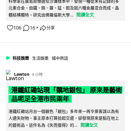
科學家在廣島原爆遺址沙灘樣本中，發現一種從未有記錄的多
元素合金，由鐵、鉻、鎳、錳、鉬及鋁六種金屬混合而成，晶
閱讀全文
體結構獨特。研究由佛羅倫斯大學...
106
16
分享
↗
科技娛樂
生活娛樂
城中熱話
Lawton
8 小時
港鐵紅磡站現「黐地銀包」 原來是藝術
品呃足全港市民兩年
港鐵紅磡站月台一個銀色「銀包」多年來一再令乘客誤以為有
人遺失財物，事主原本打算拾起交還，卻發現原來是黏在地上
閱讀全文
的藝術品。這件名為《失而復得》的...