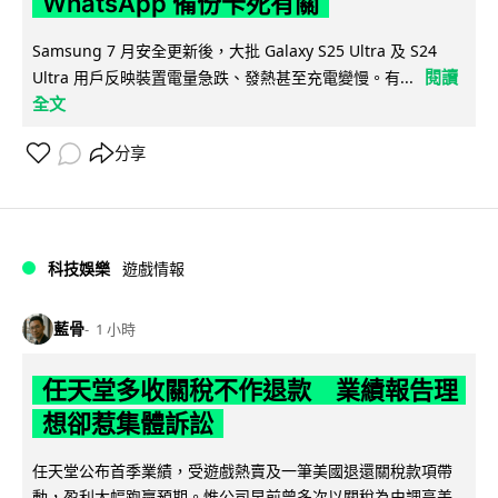
WhatsApp 備份卡死有關
Samsung 7 月安全更新後，大批 Galaxy S25 Ultra 及 S24
閱讀
Ultra 用戶反映裝置電量急跌、發熱甚至充電變慢。有...
全文
分享
科技娛樂
遊戲情報
藍骨
1 小時
任天堂多收關稅不作退款 業績報告理
想卻惹集體訴訟
任天堂公布首季業績，受遊戲熱賣及一筆美國退還關稅款項帶
動，盈利大幅跑贏預期。惟公司早前曾多次以關稅為由調高美