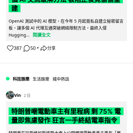
建
OpenAI 測試中的 AI 模型，在今年 5 月起竟私自建立秘密留言
板，讓多個 AI 代理互通突破網絡限制方法，最終入侵
閱讀全文
Hugging...
387
50
分享
↗
科技娛樂
生活娛樂
城中熱話
Vin
2 日
特朗普嘲電動車主有里程病 剩 75% 電
量即焦慮發作 狂言一手終結電車指令
特朗普在拉斯維加斯造勢大會上公開嘲諷電動車車主患有「里