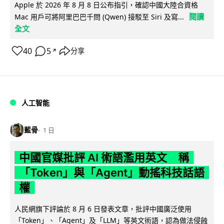
Apple 於 2026 年 8 月 8 日公布指引，確認中國大陸合資格
閱讀
Mac 用戶可將阿里巴巴千問 (Qwen) 接駁至 Siri 及寫...
全文
40
5
分享
↗
人工智能
藍骨
1 日
中國官媒批評 AI 術語濫用英文 稱
「Token」與「Agent」動搖科技話語
權
人民網旗下評論於 8 月 6 日發表文章，批評中國廣泛使用
「Token」、「Agent」及「LLM」等英文術語，認為做法侵蝕