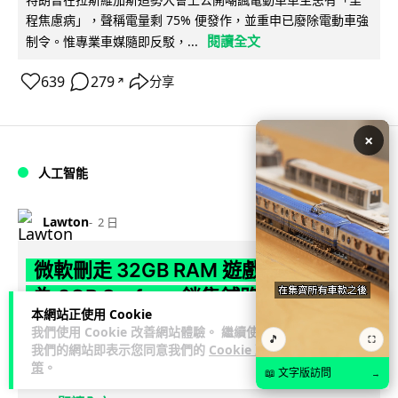
程焦慮病」，聲稱電量剩 75% 便發作，並重申已廢除電動車強
閱讀全文
制令。惟專業車媒隨即反駁，...
639
279
分享
↗
×
人工智能
Lawton
2 日
微軟刪走 32GB RAM 遊戲建議 分析:
為 8GB Surface 銷售鋪路 連自家
本網站正使用 Cookie
Copilot+ 門檻也未到
我們使用 Cookie 改善網站體驗。 繼續使用
🎵
⛶
我們的網站即表示您同意我們的
Cookie 政
Microsoft 被發現靜靜刪除官方網站上，對遊戲玩家要為電腦配
策
。
📖 文字版訪問
→
置 32GB RAM 的建議。分析指微軟同時新推出的 8GB RAM 入