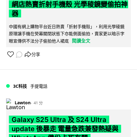
網店熱賣折射手機殼 光學稜鏡變偷拍神
器
中國有網上購物平台近日熱賣「折射手機殼」，利用光學稜鏡
原理讓手機在熒幕關閉狀態下亦能側面偷拍，賣家更以暗示字
閱讀全文
眼宣傳供不法分子偷拍他人裙底
分享
3C科技
手提電話
Lawton
41 分
Galaxy S25 Ultra 及 S24 Ultra
update 後暴走 電量急跌兼發熱疑與