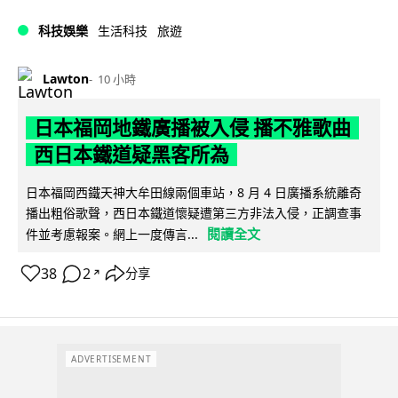
科技娛樂
生活科技
旅遊
Lawton
10 小時
日本福岡地鐵廣播被入侵 播不雅歌曲
西日本鐵道疑黑客所為
日本福岡西鐵天神大牟田線兩個車站，8 月 4 日廣播系統離奇
播出粗俗歌聲，西日本鐵道懷疑遭第三方非法入侵，正調查事
閱讀全文
件並考慮報案。網上一度傳言...
38
2
分享
↗
ADVERTISEMENT