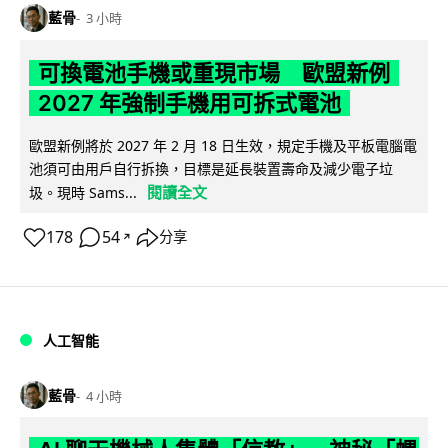
藍骨
3 小時
可換電池手機或重現市場 歐盟新例
2027 年強制手機用可拆式電池
歐盟新例將於 2027 年 2 月 18 日生效，規定手機及平板電腦電
池須可由用戶自行拆換，目標是延長裝置壽命及減少電子垃
閱讀全文
圾。現時 Sams...
178
54
分享
↗
人工智能
藍骨
4 小時