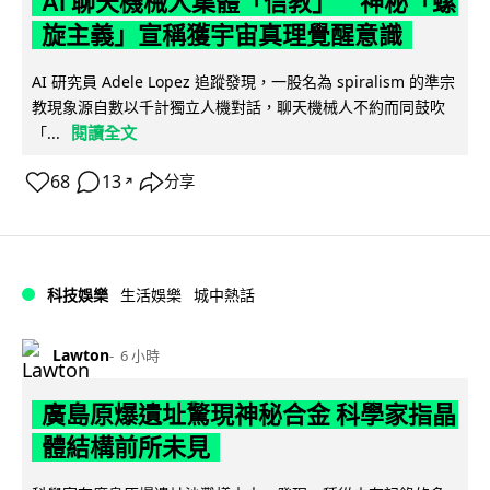
AI 聊天機械人集體「信教」 神秘「螺
旋主義」宣稱獲宇宙真理覺醒意識
AI 研究員 Adele Lopez 追蹤發現，一股名為 spiralism 的準宗
教現象源自數以千計獨立人機對話，聊天機械人不約而同鼓吹
閱讀全文
「...
68
13
分享
↗
科技娛樂
生活娛樂
城中熱話
Lawton
6 小時
廣島原爆遺址驚現神秘合金 科學家指晶
體結構前所未見