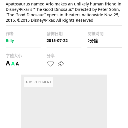
Apatosaurus named Arlo makes an unlikely human friend in
Disney•Pixar’s “The Good Dinosaur.” Directed by Peter Sohn,
“The Good Dinosaur” opens in theaters nationwide Nov. 25,
2015. ©2015 Disney•Pixar. All Rights Reserved.
作者
發佈日期
閱讀時間
Billy
2015-07-22
2分鐘
字體大小
分享
A
A
A
ADVERTISEMENT