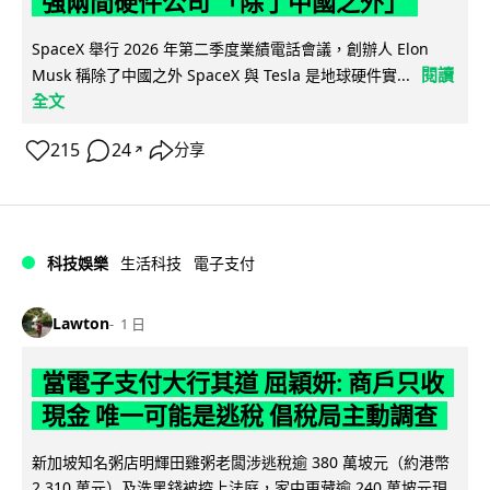
強兩間硬件公司 「除了中國之外」
SpaceX 舉行 2026 年第二季度業績電話會議，創辦人 Elon
閱讀
Musk 稱除了中國之外 SpaceX 與 Tesla 是地球硬件實...
全文
215
24
分享
↗
科技娛樂
生活科技
電子支付
Lawton
1 日
當電子支付大行其道 屈穎妍: 商戶只收
現金 唯一可能是逃稅 倡稅局主動調查
新加坡知名粥店明輝田雞粥老闆涉逃稅逾 380 萬坡元（約港幣
2,310 萬元）及洗黑錢被控上法庭，家中更藏逾 240 萬坡元現