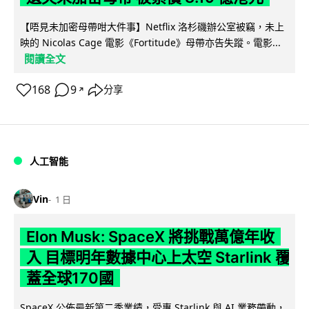
【唔見未加密母帶咁大件事】Netflix 洛杉磯辦公室被竊，未上
映的 Nicolas Cage 電影《Fortitude》母帶亦告失蹤。電影...
閱讀全文
168
9
分享
↗
人工智能
Vin
1 日
Elon Musk: SpaceX 將挑戰萬億年收
入 目標明年數據中心上太空 Starlink 覆
蓋全球170國
SpaceX 公佈最新第二季業績，受惠 Starlink 與 AI 業務帶動，