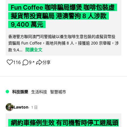
Fun Coffee 咖啡騙局爆煲 咖啡包裝虛
擬貨幣投資騙局 港澳警拘 8 人涉款
9,400 萬元
香港警方聯同澳門司警搗破以養生咖啡生意包裝的虛擬貨幣投
資騙局 Fun Coffee，兩地共拘捕 8 人，接獲逾 200 宗舉報，涉
閱讀全文
款 9,4...
116
9
分享
↗
科技娛樂
生活科技
智慧城市
Lawton
1 日
網約車條例生效 有司機暫時停工避風頭