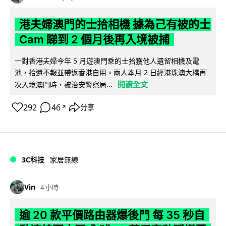
港夫婦澳門的士拾相機 據為己有被的士
Cam 睇到 2 個月後再入境被捕
一對香港夫婦今年 5 月遊澳門乘的士拾獲他人遺留相機及電
池，拾遺不報並帶返香港自用。兩人本月 2 日經港珠澳大橋再
閱讀全文
次入境澳門時，被治安警察局...
292
46
分享
↗
3C科技
家居無線
Vin
4 小時
逾 20 款平價路由器爆後門 每 35 秒自