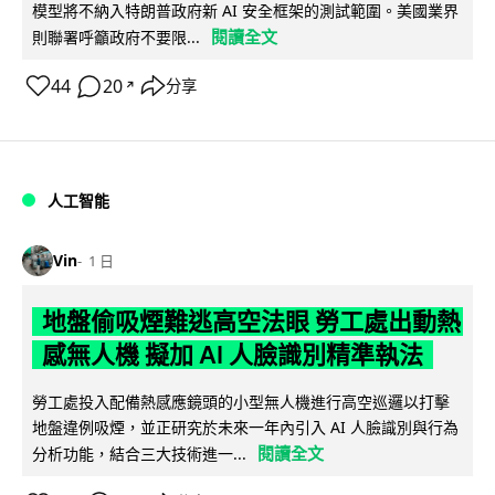
模型將不納入特朗普政府新 AI 安全框架的測試範圍。美國業界
閱讀全文
則聯署呼籲政府不要限...
44
20
分享
↗
人工智能
Vin
1 日
地盤偷吸煙難逃高空法眼 勞工處出動熱
感無人機 擬加 AI 人臉識別精準執法
勞工處投入配備熱感應鏡頭的小型無人機進行高空巡邏以打擊
地盤違例吸煙，並正研究於未來一年內引入 AI 人臉識別與行為
閱讀全文
分析功能，結合三大技術進一...