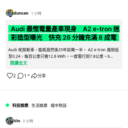
duncan
1 小時
Audi 最慳電量產車現身 A2 e-tron 迷
彩造型曝光 快充 26 分鐘充滿 8 成電
Audi 呢部新車，能耗竟然係25年前嘅一半。 A2 e-tron 風阻低
至0.24，每百公里只需12.8 kWh，一度電行到7.8公里。6...
閱讀全文
2
1
分享
↗
科技娛樂
生活娛樂
城中熱話
Vin
2 小時