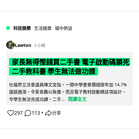
科技娛樂
生活娛樂
城中熱話
Lawton
3 小時
家長無得慳錢買二手書 電子啟動碼鎖死
二手教科書 學生無法做功課
社福界立法會議員陳文宜指，一間中學書單價錢按年加 14.7%
遠超通漲，令家長難以負擔。而且電子教材啟動碼這項設計，
閱讀全文
令學生無法完成功課，二手...
297
113
分享
↗