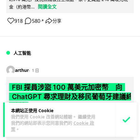
閱讀全文
金（約港幣...
918
580
分享
↗
人工智能
arthur
1 日
FBI 探員涉盜 100 萬美元加密幣 向
ChatGPT 尋求理財及移民葡萄牙建議終
被捕
本網站正使用 Cookie
我們使用 Cookie 改善網站體驗。 繼續使用
FBI 一名資深反情報探員涉嫌利用職務之便盜取敵對國家近 100
我們的網站即表示您同意我們的
Cookie 政
萬美元加密貨幣，事後更向 ChatGPT 諮詢理財及移民葡萄牙方
策
。
閱讀全文
案，最終因...