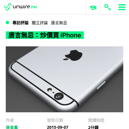
WWDC 2026
GenAI 與雲端科技專區
ERP 與商業 AI
唐言無忌：炒價買 iPhone
專訪評論
獨立評論
唐言無忌
唐言無忌：炒價買 iPhone
作者
發佈日期
閱讀時間
2015-09-07
唐美鳳
2分鐘