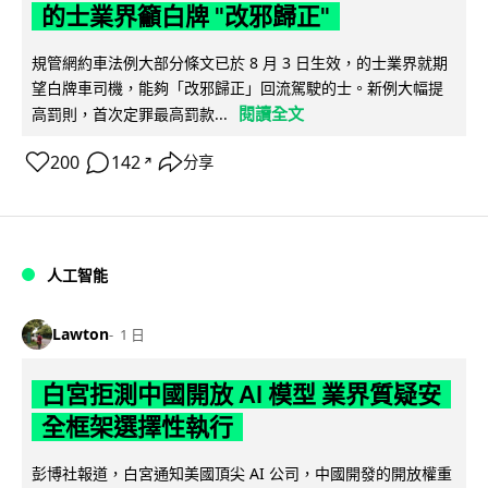
的士業界籲白牌 "改邪歸正"
規管網約車法例大部分條文已於 8 月 3 日生效，的士業界就期
望白牌車司機，能夠「改邪歸正」回流駕駛的士。新例大幅提
閱讀全文
高罰則，首次定罪最高罰款...
200
142
分享
↗
人工智能
Lawton
1 日
白宮拒測中國開放 AI 模型 業界質疑安
全框架選擇性執行
彭博社報道，白宮通知美國頂尖 AI 公司，中國開發的開放權重