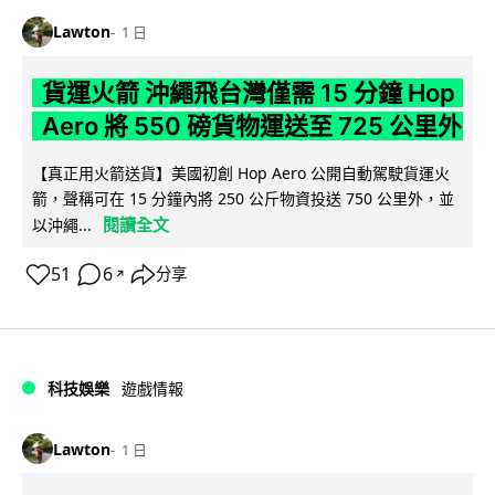
Lawton
1 日
貨運火箭 沖繩飛台灣僅需 15 分鐘 Hop
Aero 將 550 磅貨物運送至 725 公里外
【真正用火箭送貨】美國初創 Hop Aero 公開自動駕駛貨運火
箭，聲稱可在 15 分鐘內將 250 公斤物資投送 750 公里外，並
閱讀全文
以沖繩...
51
6
分享
↗
科技娛樂
遊戲情報
Lawton
1 日