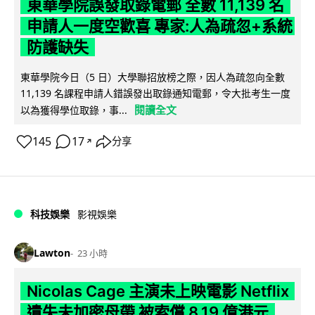
東華學院誤發取錄電郵 全數 11,139 名
申請人一度空歡喜 專家:人為疏忽+系統
防護缺失
東華學院今日（5 日）大學聯招放榜之際，因人為疏忽向全數
11,139 名課程申請人錯誤發出取錄通知電郵，令大批考生一度
閱讀全文
以為獲得學位取錄，事...
145
17
分享
↗
科技娛樂
影視娛樂
Lawton
23 小時
Nicolas Cage 主演未上映電影 Netflix
遺失未加密母帶 被索償 8.19 億港元