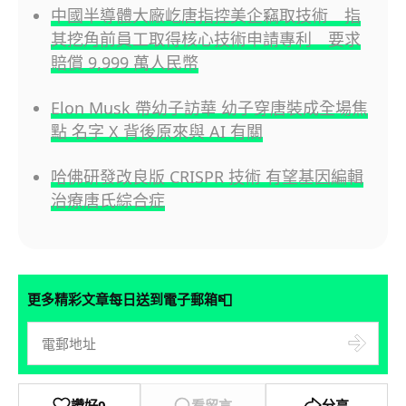
中國半導體大廠屹唐指控美企竊取技術 指
其挖角前員工取得核心技術申請專利 要求
賠償 9,999 萬人民幣
Elon Musk 帶幼子訪華 幼子穿唐裝成全場焦
點 名字 X 背後原來與 AI 有關
哈佛研發改良版 CRISPR 技術 有望基因編輯
治療唐氏綜合症
📮
更多精彩文章每日送到電子郵箱
讚好
0
看留言
分享