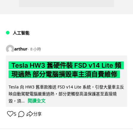
人工智能
arthur
8 小時
Tesla HW3 舊硬件裝 FSD v14 Lite 頻
現過熱 部分電腦損毀車主須自費維修
Tesla 向 HW3 舊車款推送 FSD v14 Lite 系統，引發大量車主反
映自動駕駛電腦嚴重過熱，部分更觸發高溫保護甚至直接燒
閱讀全文
毀，須...
5
分享