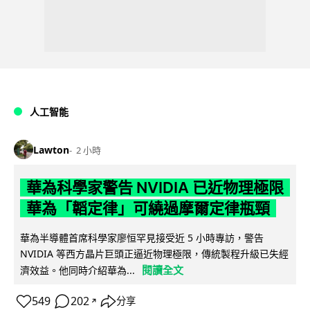
人工智能
Lawton
2 小時
華為科學家警告 NVIDIA 已近物理極限
華為「韜定律」可繞過摩爾定律瓶頸
華為半導體首席科學家廖恒罕見接受近 5 小時專訪，警告
NVIDIA 等西方晶片巨頭正逼近物理極限，傳統製程升級已失經
閱讀全文
濟效益。他同時介紹華為...
549
202
分享
↗