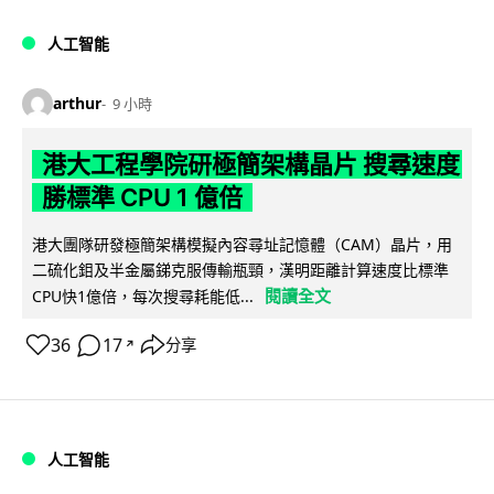
人工智能
arthur
9 小時
港大工程學院研極簡架構晶片 搜尋速度
勝標準 CPU 1 億倍
港大團隊研發極簡架構模擬內容尋址記憶體（CAM）晶片，用
二硫化鉬及半金屬銻克服傳輸瓶頸，漢明距離計算速度比標準
閱讀全文
CPU快1億倍，每次搜尋耗能低...
36
17
分享
↗
人工智能