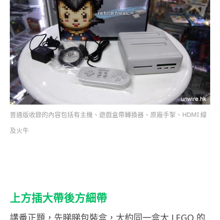
普通版收錄的內容包括有主機、遊戲盒帶轉換器、原廠手掣、HDMI 線
及火牛
上方插大帶後方細帶
講番正題，先睇睇包裝盒，大約同一盒大 LEGO 的