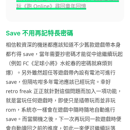
玩《跑 Online》尋回童年回憶
Save 不用再記特長密碼
相信較資深的機迷都應該知道不少舊款遊戲帶本身
都冇得 save，當年需要抄密碼才能從中途繼續玩起
（例如 FC《足球小將》水蛇春的密碼就麻煩到
爆）。另外雖然超任等遊戲帶內設有電池可進行
save，但隔咗咁多年電池應該已經玩完。幸好
retro freak 正正就針對這個問題而加入一項功能，
就是當玩任何遊戲時，即使只是插帶玩而並非玩
rom，系統亦一樣會在遊戲中隨時隨地自動進行
save。而當關機之後，下一次再玩同一款遊戲時便
會自動讀回之前的進度，如此一來便可繼續玩落