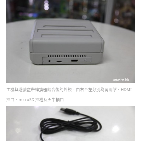
主機與遊戲盒帶轉換器結合後的外觀，由右至左分別為開關掣、HDMI
插口、microSD 插槽及火牛插口