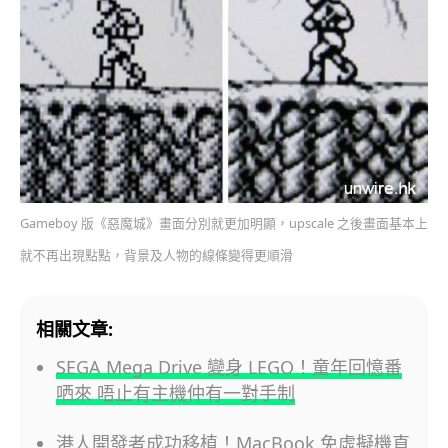
Gameboy 版《惡魔城》畫面分別就更加明顯，upscale 之後畫面基本上
就不再出現點點，背景及人物的線條變得更順滑
相關文章:
SEGA Mega Drive 變身 LEGO！童年回憶番
哂來 唔止有主機仲有一對手制
港人開發者成功移植！MacBook 免虛擬機直