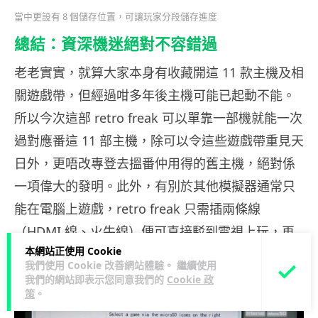
當中更設有 8 個儲存位置，可讓玩家分段儲存進度
總結：資深機迷絕對不容錯過
老老實實，就算大家本身有收藏開這 11 款主機及相
關遊戲帶，但經過咁多年後主機可能已起動不能。
所以今次這部 retro freak 可以單靠一部機就能一次
過對應番這 11 部主機，除可以令這些遊戲帶重見天
日外，更唔改專登去搵番仲用得的舊主機，絕對係
一項偉大的發明。此外，有別於其他模擬器通常只
能在電腦上遊戲，retro freak 只需插兩條線
（HDMI 線、火牛線）便可直接駁到電視上玩，再
本網站正使用 Cookie
加上可大幅提高畫質、安裝遊戲及有自動 save 等優
我們使用 Cookie 改善網站體驗。 繼續使用
點，難怪一推出後便瞬間賣到斷貨。
我們的網站即表示您同意我們的
Cookie 政
策
。