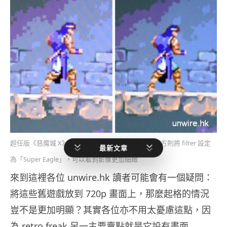
超任版《惡魔城 X》畫面，左面未開任何效果，而右方則將 filter 設定
最新文章
為「Super Eagle」，可以看到影像更加細緻
來到這裡各位 unwire.hk 讀者可能會有一個疑問：
將這些舊遊戲放到 720p 畫面上，那麼起格的情況
豈不是更加明顯？其實各位亦不用太憂慮這點，因
為 retro freak 另一主要賣點就是它設有畫面