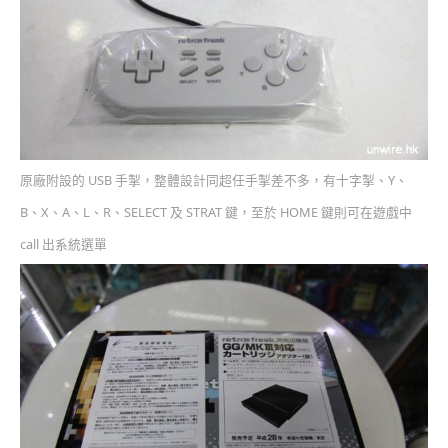
原廠附設的 USB 手掣，整體設計同超任手掣差不多，有十字掣、Y、
B、X、A、L、R、SELECT 及 STRAT 鍵，至於 HOME 鍵則可在遊戲中
call 出系統選單