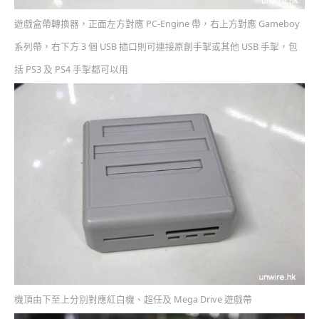
遊戲盒帶轉換器，正面左方對應 PC-Engine 帶，右上方對應 Gameboy
系列帶，右下方 3 個 USB 插口則可連接原創手掣或其他 USB 手掣，包
括 PS3 及 PS4 手掣都可以用
機頂由下至上分別對應紅白機、超任及 Mega Drive 遊戲帶