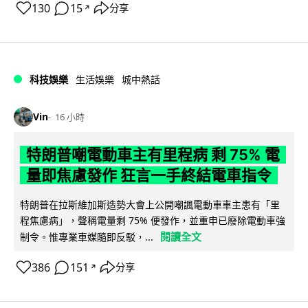
130
15
分享
↗
科技娛樂
生活娛樂
城中熱話
Vin
16 小時
特朗普嘲電動車主有里程病 剩 75% 電
量即焦慮發作 狂言一手終結電車指令
特朗普在拉斯維加斯造勢大會上公開嘲諷電動車車主患有「里
程焦慮病」，聲稱電量剩 75% 便發作，並重申已廢除電動車強
閱讀全文
制令。惟專業車媒隨即反駁，...
386
151
分享
↗