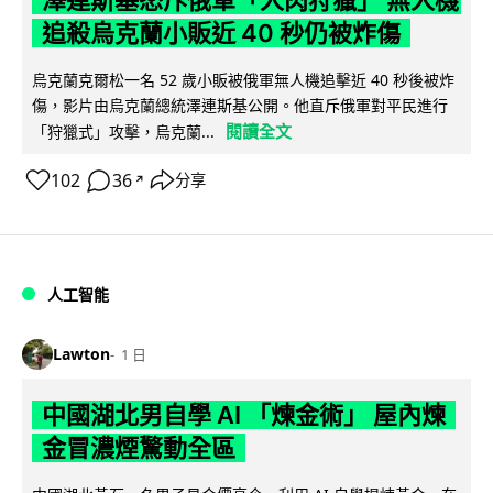
追殺烏克蘭小販近 40 秒仍被炸傷
烏克蘭克爾松一名 52 歲小販被俄軍無人機追擊近 40 秒後被炸
傷，影片由烏克蘭總統澤連斯基公開。他直斥俄軍對平民進行
閱讀全文
「狩獵式」攻擊，烏克蘭...
102
36
分享
↗
人工智能
Lawton
1 日
中國湖北男自學 AI 「煉金術」 屋內煉
金冒濃煙驚動全區