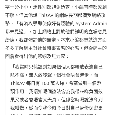
字十分小心，連性別都避免透露，小編有時都感到
不解。但當他說 ThisAV 的網站長期都備受網絡攻
擊，「有啲攻擊即使係好有經驗的 System Admin
都未見過」，加上網絡上對於他們鮮明的立場意見
紛陳，我都體諒他的無奈。本來小編都想就這方面
多多了解網主對社會時事表態的心態，但從網主的
回覆看得出他的悲觀及無力感：
「我當時只係諗到如果個個人都唔敢表達自己
嘅不滿，無人敢發聲，個社會唔會進步，而
ThisAV 每日有 100 萬人睇，希望做到一個帶
頭作用。我唔知呢個諗法會為我帶來咩負面效
果又或者會唔會太天真，但係當時嘅諗法令到
我咁做，從而令我今時今日對自己身份保密更