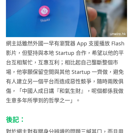
網主話雖然外國一早有瀏覽器 App 支援播放 Flash
影片，但堅持與本地 Startup 合作，希望以他的平
台互相幫忙，互惠互利；相比起自己壟斷整個市
場，他寧願保留空間與其他 Startup 一齊做，避免
有人建立另一個平台而造成惡性競爭，隨時兩敗俱
傷，「中國人成日講『和氣生財』，呢個都係我做
生意多年所學到的哲學之一」。
後記：
對於網主對有關身分辨識的問題三緘其口，而且用