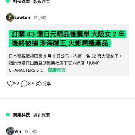
科技娛樂
影視娛樂
Lawton
17 小時
訂購 43 億日元精品後棄單 大阪女 2 年
後終被捕 涉海賊王,火影周邊產品
日本警視廳神田署 8 月 6 日公布，拘捕一名 32 歲大阪女子，
指她涉嫌在出版巨頭集英社旗下官方網店「JUMP
閱讀全文
CHARACTERS ST...
52
8
分享
↗
商業科技
資訊保安
Vin
18 小時