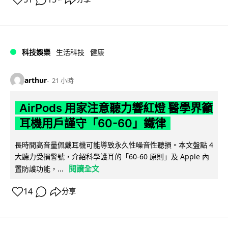
科技娛樂
生活科技
健康
arthur
21 小時
AirPods 用家注意聽力響紅燈 醫學界籲
耳機用戶謹守「60-60」鐵律
長時間高音量佩戴耳機可能導致永久性噪音性聽損。本文盤點 4
大聽力受損警號，介紹科學護耳的「60-60 原則」及 Apple 內
閱讀全文
置防護功能，...
14
分享