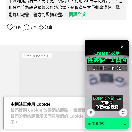
中國湖北黃石一名男子見金價高企，利用 AI 自學提煉黃金，在
租住單位私設高壓爐及作坊冶煉，過程產生大量刺鼻濃煙，驚
閱讀全文
動鄰居報警。警方到場揭發整...
105
7
分享
↗
×
ADVERTISEMENT
本網站正使用 Cookie
我們使用 Cookie 改善網站體驗。 繼續使用
🎵
⛶
我們的網站即表示您同意我們的
Cookie 政
策
。
📖 詳細評測
→