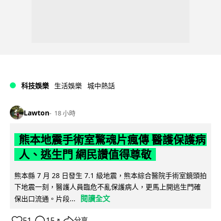
科技娛樂
生活娛樂
城中熱話
Lawton
18 小時
熊本地震手術室驚魂片瘋傳 醫護保護病
人、逃生門 網民讚值得尊敬
熊本縣 7 月 28 日發生 7.1 級地震，熊本綜合醫院手術室鏡頭拍
下地震一刻，醫護人員臨危不亂保護病人，更馬上開逃生門確
閱讀全文
保出口流通。片段...
51
15
分享
↗