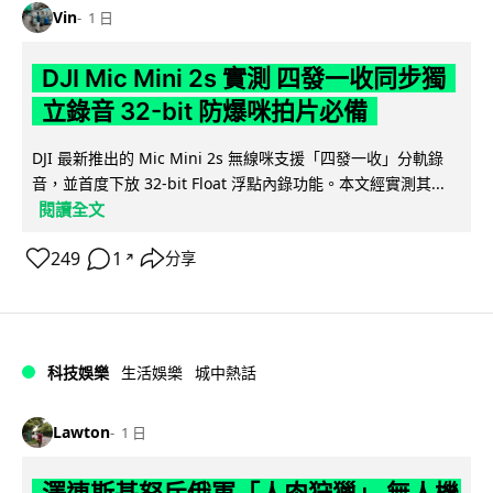
Vin
1 日
DJI Mic Mini 2s 實測 四發一收同步獨
立錄音 32-bit 防爆咪拍片必備
DJI 最新推出的 Mic Mini 2s 無線咪支援「四發一收」分軌錄
音，並首度下放 32-bit Float 浮點內錄功能。本文經實測其...
閱讀全文
249
1
分享
↗
科技娛樂
生活娛樂
城中熱話
Lawton
1 日
澤連斯基怒斥俄軍「人肉狩獵」 無人機