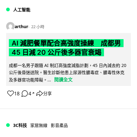
人工智能
arthur
22 小時
AI 減肥餐單配合高強度操練 成都男
45 日減 20 公斤後多器官衰竭
成都一名男子跟隨 AI 制訂高強度減脂計劃，45 日內減去約 20
公斤後昏迷送院。醫生診斷他患上尿源性膿毒症、膿毒性休克
閱讀全文
及多器官功能障礙。...
18
4
分享
↗
3C科技
家居無線
影音產品