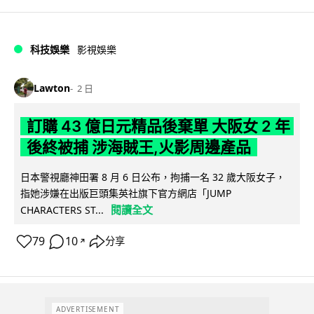
科技娛樂
影視娛樂
Lawton
2 日
訂購 43 億日元精品後棄單 大阪女 2 年
後終被捕 涉海賊王,火影周邊產品
日本警視廳神田署 8 月 6 日公布，拘捕一名 32 歲大阪女子，
指她涉嫌在出版巨頭集英社旗下官方網店「JUMP
閱讀全文
CHARACTERS ST...
79
10
分享
↗
ADVERTISEMENT