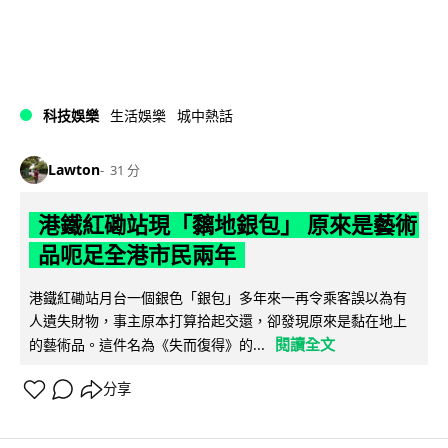
科技娛樂
生活娛樂
城中熱話
Lawton
31 分
港鐵紅磡站現「黐地銀包」 原來是藝術
品呃足全港市民兩年
港鐵紅磡站月台一個銀色「銀包」多年來一再令乘客誤以為有
人遺失財物，事主原本打算拾起交還，卻發現原來是黏在地上
閱讀全文
的藝術品。這件名為《失而復得》的...
分享