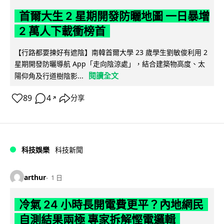
首爾大生 2 星期開發防曬地圖 一日暴增
2 萬人下載衝榜首
【行路都要揀好有遮陰】南韓首爾大學 23 歲學生劉敏俊利用 2
星期開發防曬導航 App「走向陰涼處」，結合建築物高度、太
閱讀全文
陽仰角及行道樹陰影...
89
4
分享
↗
科技娛樂
科技新聞
arthur
1 日
冷氣 24 小時長開電費更平？內地網民
自測結果兩極 專家拆解慳電邏輯