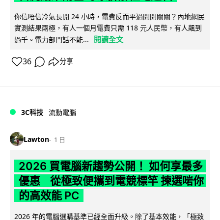
你信唔信冷氣長開 24 小時，電費反而平過開開關關？內地網民
實測結果兩極，有人一個月電費只需 118 元人民幣，有人飆到
閱讀全文
過千。電力部門話不能...
36
分享
3C科技
流動電腦
Lawton
1 日
2026 買電腦新趨勢公開！ 如何享最多
優惠 從極致便攜到電競標竿 揀選啱你
的高效能 PC
2026 年的電腦選購基準已經全面升級。除了基本效能，「極致