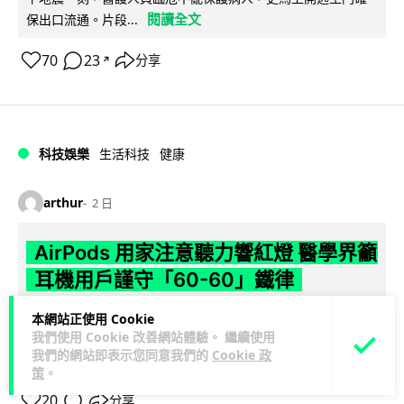
閱讀全文
保出口流通。片段...
70
23
分享
↗
科技娛樂
生活科技
健康
arthur
2 日
AirPods 用家注意聽力響紅燈 醫學界籲
耳機用戶謹守「60-60」鐵律
長時間高音量佩戴耳機可能導致永久性噪音性聽損。本文盤點 4
本網站正使用 Cookie
我們使用 Cookie 改善網站體驗。 繼續使用
大聽力受損警號，介紹科學護耳的「60-60 原則」及 Apple 內
我們的網站即表示您同意我們的
Cookie 政
閱讀全文
置防護功能，...
策
。
20
分享