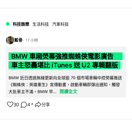
科技娛樂
生活科技
汽車科技
藍骨
17 小時
BMW 車廂熒幕強推蜘蛛俠電影廣告
車主怒轟堪比 iTunes 送 U2 專輯翻版
BMW 近日透過無線更新向全球逾 70 個市場車輛中控熒幕推送
《蜘蛛俠：英雄重生》宣傳動畫，啟動車輛即彈出通知，觸發
閱讀全文
大批車主不滿。BMW 早...
30
4
分享
↗