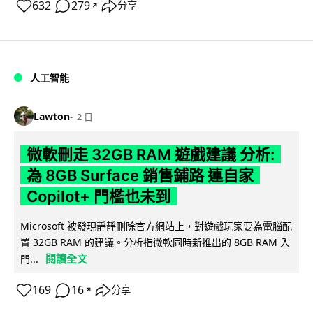
632
279
分享
↗
人工智能
Lawton
2 日
微軟刪走 32GB RAM 遊戲建議 分析:
為 8GB Surface 銷售鋪路 連自家
Copilot+ 門檻也未到
Microsoft 被發現靜靜刪除官方網站上，對遊戲玩家要為電腦配
置 32GB RAM 的建議。分析指微軟同時新推出的 8GB RAM 入
閱讀全文
門...
169
16
分享
↗