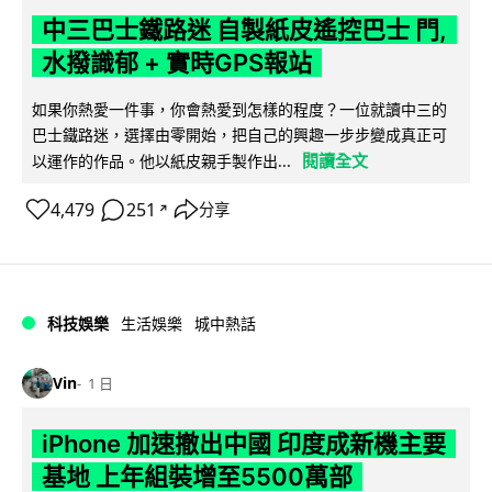
中三巴士鐵路迷 自製紙皮遙控巴士 門,
水撥識郁 + 實時GPS報站
如果你熱愛一件事，你會熱愛到怎樣的程度？一位就讀中三的
巴士鐵路迷，選擇由零開始，把自己的興趣一步步變成真正可
閱讀全文
以運作的作品。他以紙皮親手製作出...
4,479
251
分享
↗
科技娛樂
生活娛樂
城中熱話
Vin
1 日
iPhone 加速撤出中國 印度成新機主要
基地 上年組裝增至5500萬部