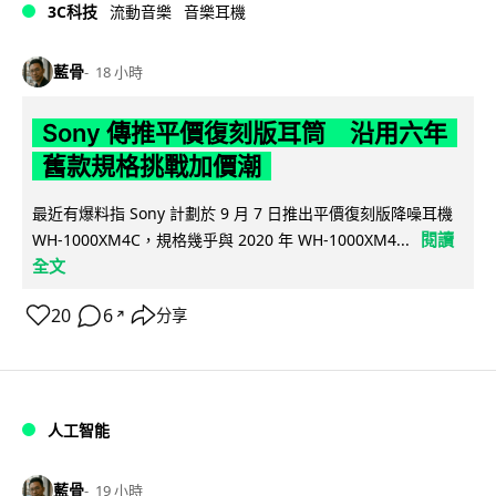
3C科技
流動音樂
音樂耳機
藍骨
18 小時
Sony 傳推平價復刻版耳筒 沿用六年
舊款規格挑戰加價潮
最近有爆料指 Sony 計劃於 9 月 7 日推出平價復刻版降噪耳機
閱讀
WH-1000XM4C，規格幾乎與 2020 年 WH-1000XM4...
全文
20
6
分享
↗
人工智能
藍骨
19 小時