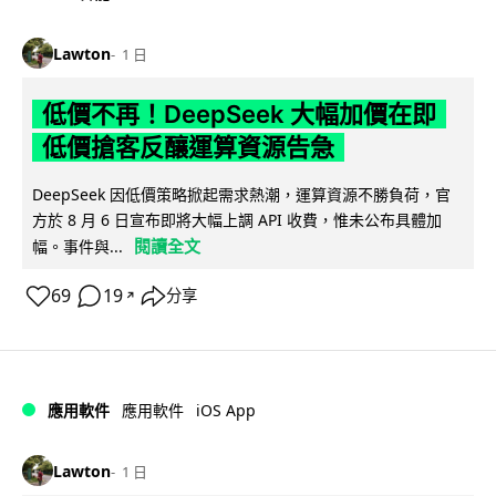
Lawton
1 日
低價不再！DeepSeek 大幅加價在即
低價搶客反釀運算資源告急
DeepSeek 因低價策略掀起需求熱潮，運算資源不勝負荷，官
方於 8 月 6 日宣布即將大幅上調 API 收費，惟未公布具體加
閱讀全文
幅。事件與...
69
19
分享
↗
iOS App
應用軟件
應用軟件
Lawton
1 日