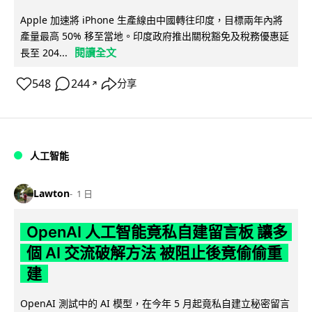
Apple 加速將 iPhone 生產線由中國轉往印度，目標兩年內將
產量最高 50% 移至當地。印度政府推出關稅豁免及稅務優惠延
閱讀全文
長至 204...
548
244
分享
↗
人工智能
Lawton
1 日
OpenAI 人工智能竟私自建留言板 讓多
個 AI 交流破解方法 被阻止後竟偷偷重
建
OpenAI 測試中的 AI 模型，在今年 5 月起竟私自建立秘密留言