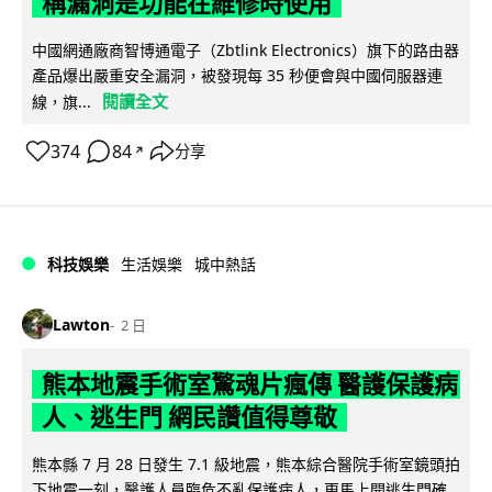
稱漏洞是功能在維修時使用
中國網通廠商智博通電子（Zbtlink Electronics）旗下的路由器
產品爆出嚴重安全漏洞，被發現每 35 秒便會與中國伺服器連
閱讀全文
線，旗...
374
84
分享
↗
科技娛樂
生活娛樂
城中熱話
Lawton
2 日
熊本地震手術室驚魂片瘋傳 醫護保護病
人、逃生門 網民讚值得尊敬
熊本縣 7 月 28 日發生 7.1 級地震，熊本綜合醫院手術室鏡頭拍
下地震一刻，醫護人員臨危不亂保護病人，更馬上開逃生門確