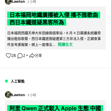
Lawton
2 小時
日本福岡地鐵廣播被入侵 播不雅歌曲
西日本鐵道疑黑客所為
日本福岡西鐵天神大牟田線兩個車站，8 月 4 日廣播系統離奇
播出粗俗歌聲，西日本鐵道懷疑遭第三方非法入侵，正調查事
閱讀全文
件並考慮報案。網上一度傳言...
28
2
分享
↗
人工智能
Lawton
3 小時
阿里 Qwen 正式駁入 Apple 生態 中國