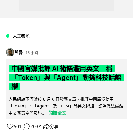
人工智能
藍骨
16 小時
中國官媒批評 AI 術語濫用英文 稱
「Token」與「Agent」動搖科技話語
權
人民網旗下評論於 8 月 6 日發表文章，批評中國廣泛使用
「Token」、「Agent」及「LLM」等英文術語，認為做法侵蝕
閱讀全文
中文表意空間及科...
501
203
分享
↗