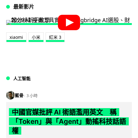
最新影片
xiaomi
小米
紅米 3
人工智能
藍骨
3 小時
中國官媒批評 AI 術語濫用英文 稱
「Token」與「Agent」動搖科技話語
權