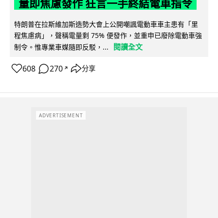
量即焦慮發作 狂言一手終結電車指令
特朗普在拉斯維加斯造勢大會上公開嘲諷電動車車主患有「里
程焦慮病」，聲稱電量剩 75% 便發作，並重申已廢除電動車強
閱讀全文
制令。惟專業車媒隨即反駁，...
608
270
分享
↗
ADVERTISEMENT