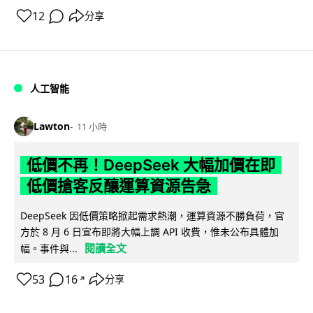
12
分享
人工智能
Lawton
11 小時
低價不再！DeepSeek 大幅加價在即
低價搶客反釀運算資源告急
DeepSeek 因低價策略掀起需求熱潮，運算資源不勝負荷，官
方於 8 月 6 日宣布即將大幅上調 API 收費，惟未公布具體加
閱讀全文
幅。事件與...
53
16
分享
↗