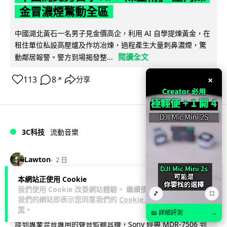
金冒濃煙驚動全區
中國湖北黃石一名男子見金價高企，利用 AI 自學提煉黃金，在
租住單位私設高壓爐及作坊冶煉，過程產生大量刺鼻濃煙，驚
閱讀全文
動鄰居報警。警方到場揭發整...
×
113
8
分享
↗
3C科技
流動音樂
89
Lawton
2 日
本網站正使用 Cookie
【評測】Sony IER-M500 入耳式監聽
我們使用 Cookie 改善網站體驗。 繼續使用
🎵
⛶
我們的網站即表示您同意我們的
Cookie 政
耳機：現場拍攝、後製監聽與人聲利器
策
。
📖 詳細評測
→
談到專業混音專用的聲音監聽耳機，Sony 經典 MDR-7506 到