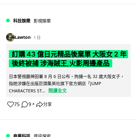
科技娛樂
影視娛樂
Lawton
1 日
訂購 43 億日元精品後棄單 大阪女 2 年
後終被捕 涉海賊王,火影周邊產品
日本警視廳神田署 8 月 6 日公布，拘捕一名 32 歲大阪女子，
指她涉嫌在出版巨頭集英社旗下官方網店「JUMP
閱讀全文
CHARACTERS ST...
75
9
分享
↗
商業科技
資訊保安