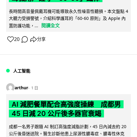
長時間高音量佩戴耳機可能導致永久性噪音性聽損。本文盤點 4
大聽力受損警號，介紹科學護耳的「60-60 原則」及 Apple 內
閱讀全文
置防護功能，...
20
分享
人工智能
arthur
1 日
AI 減肥餐單配合高強度操練 成都男
45 日減 20 公斤後多器官衰竭
成都一名男子跟隨 AI 制訂高強度減脂計劃，45 日內減去約 20
公斤後昏迷送院。醫生診斷他患上尿源性膿毒症、膿毒性休克