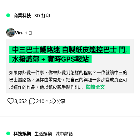
商業科技
3D 打印
Vin
1 日
中三巴士鐵路迷 自製紙皮遙控巴士 門,
水撥識郁 + 實時GPS報站
如果你熱愛一件事，你會熱愛到怎樣的程度？一位就讀中三的
巴士鐵路迷，選擇由零開始，把自己的興趣一步步變成真正可
閱讀全文
以運作的作品。他以紙皮親手製作出...
3,652
210
分享
↗
科技娛樂
生活娛樂
城中熱話