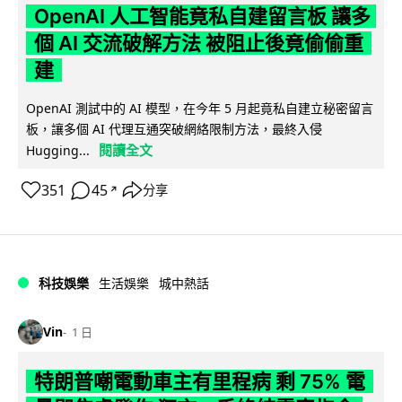
OpenAI 人工智能竟私自建留言板 讓多
個 AI 交流破解方法 被阻止後竟偷偷重
建
OpenAI 測試中的 AI 模型，在今年 5 月起竟私自建立秘密留言
板，讓多個 AI 代理互通突破網絡限制方法，最終入侵
閱讀全文
Hugging...
351
45
分享
↗
科技娛樂
生活娛樂
城中熱話
Vin
1 日
特朗普嘲電動車主有里程病 剩 75% 電