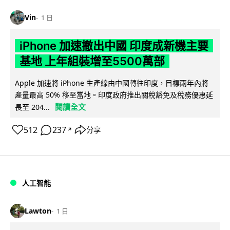
Vin
1 日
iPhone 加速撤出中國 印度成新機主要
基地 上年組裝增至5500萬部
Apple 加速將 iPhone 生產線由中國轉往印度，目標兩年內將
產量最高 50% 移至當地。印度政府推出關稅豁免及稅務優惠延
閱讀全文
長至 204...
512
237
分享
↗
人工智能
Lawton
1 日