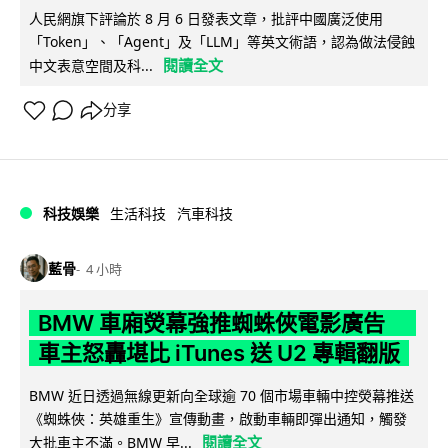
人民網旗下評論於 8 月 6 日發表文章，批評中國廣泛使用
「Token」、「Agent」及「LLM」等英文術語，認為做法侵蝕
閱讀全文
中文表意空間及科...
分享
科技娛樂
生活科技
汽車科技
藍骨
4 小時
BMW 車廂熒幕強推蜘蛛俠電影廣告
車主怒轟堪比 iTunes 送 U2 專輯翻版
BMW 近日透過無線更新向全球逾 70 個市場車輛中控熒幕推送
《蜘蛛俠：英雄重生》宣傳動畫，啟動車輛即彈出通知，觸發
閱讀全文
大批車主不滿。BMW 早...