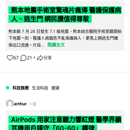
熊本地震手術室驚魂片瘋傳 醫護保護病
人、逃生門 網民讚值得尊敬
熊本縣 7 月 28 日發生 7.1 級地震，熊本綜合醫院手術室鏡頭拍
下地震一刻，醫護人員臨危不亂保護病人，更馬上開逃生門確
閱讀全文
保出口流通。片段...
67
21
分享
↗
科技娛樂
生活科技
健康
arthur
1 日
AirPods 用家注意聽力響紅燈 醫學界籲
耳機用戶謹守「60-60」鐵律