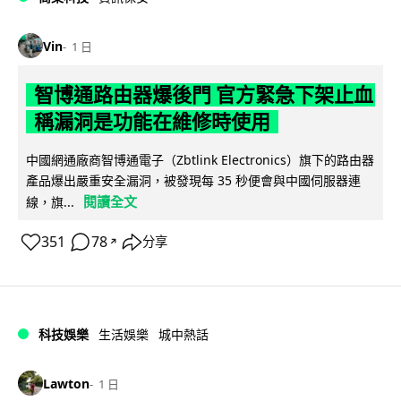
Vin
1 日
智博通路由器爆後門 官方緊急下架止血
稱漏洞是功能在維修時使用
中國網通廠商智博通電子（Zbtlink Electronics）旗下的路由器
產品爆出嚴重安全漏洞，被發現每 35 秒便會與中國伺服器連
閱讀全文
線，旗...
351
78
分享
↗
科技娛樂
生活娛樂
城中熱話
Lawton
1 日