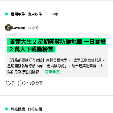
iOS App
應用軟件
應用軟件
Lawton
14 小時
首爾大生 2 星期開發防曬地圖 一日暴增
2 萬人下載衝榜首
【行路都要揀好有遮陰】南韓首爾大學 23 歲學生劉敏俊利用 2
星期開發防曬導航 App「走向陰涼處」，結合建築物高度、太
閱讀全文
陽仰角及行道樹陰影...
71
3
分享
↗
科技娛樂
科技新聞