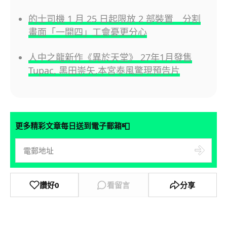
的士司機 1 月 25 日起限放 2 部裝置 分割
畫面「一開四」工會憂更分心
人中之龍新作《異於天堂》 27年1月發售
Tupac, 黑田崇矢,本宮泰風驚現預告片
📮
更多精彩文章每日送到電子郵箱
讚好
0
看留言
分享