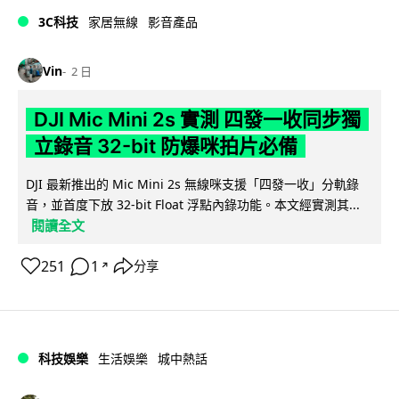
3C科技
家居無線
影音產品
Vin
2 日
DJI Mic Mini 2s 實測 四發一收同步獨
立錄音 32-bit 防爆咪拍片必備
DJI 最新推出的 Mic Mini 2s 無線咪支援「四發一收」分軌錄
音，並首度下放 32-bit Float 浮點內錄功能。本文經實測其...
閱讀全文
251
1
分享
↗
科技娛樂
生活娛樂
城中熱話