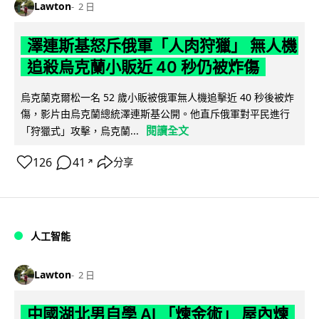
Lawton
2 日
澤連斯基怒斥俄軍「人肉狩獵」 無人機
追殺烏克蘭小販近 40 秒仍被炸傷
烏克蘭克爾松一名 52 歲小販被俄軍無人機追擊近 40 秒後被炸
傷，影片由烏克蘭總統澤連斯基公開。他直斥俄軍對平民進行
閱讀全文
「狩獵式」攻擊，烏克蘭...
126
41
分享
↗
人工智能
Lawton
2 日
中國湖北男自學 AI 「煉金術」 屋內煉