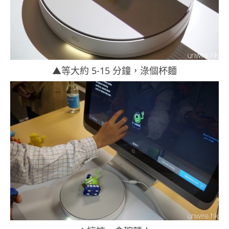
▲等大約 5-15 分鐘，淥個杯麵