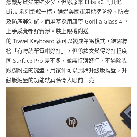
然機身感覺重咗少少，但係原來 Elite x2 同其他
Elite 系列型號一樣，通過美國軍用標準防捽、防震
及防塵等測試，而屏幕採用康寧 Gorilla Glass 4 ，
上手感覺都好實淨。裝上跟機附送
的 Travel Keyboard 就可以變成筆電模式，鍵盤標
榜「有傳統筆電咁好打」，但係籮文覺得好打程度
同 Surface Pro 差不多，並無特別好打，不過除咗
跟機附送的鍵盤，用家仲可以另購升級版鍵盤，升
級版鍵盤的功能就真係令人眼前一亮！…