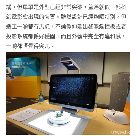
講，但單單是外型已經非常突破，望落就似一部科
幻電影會出現的裝置。雖然設計已經夠晒特別，但
造工一啲都冇馬虎，不論係伸延出黎嘅觸控板或者
投影系統都係好穩固，而且外觀中完全冇違和感，
一啲都唔覺得突兀。