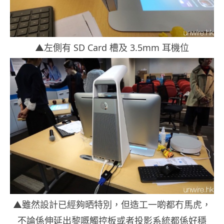
▲左側有 SD Card 槽及 3.5mm 耳機位
▲雖然設計已經夠晒特別，但造工一啲都冇馬虎，
不論係伸延出黎嘅觸控板或者投影系統都係好穩