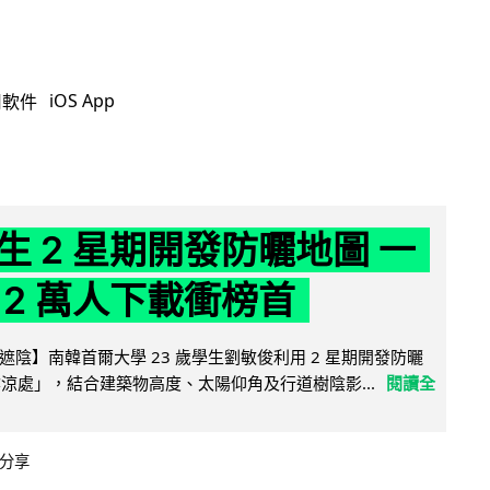
iOS App
用軟件
生 2 星期開發防曬地圖 一
 2 萬人下載衝榜首
陰】南韓首爾大學 23 歲學生劉敏俊利用 2 星期開發防曬
陰涼處」，結合建築物高度、太陽仰角及行道樹陰影...
閱讀全
分享