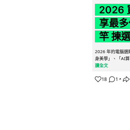
202
享最多
竿 揀
2026 年的電
身美學」、「AI算
讀全文
18
1
↗