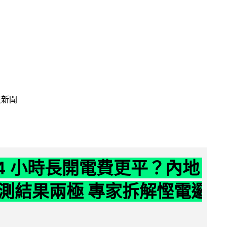
技新聞
24 小時長開電費更平？內地
測結果兩極 專家拆解慳電邏