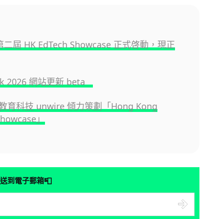
 第二屆 HK EdTech Showcase 正式啓動，現正
.hk 2026 網站更新 beta
育科技 unwire 傾力策劃「Hong Kong
Showcase」
📮
送到電子郵箱