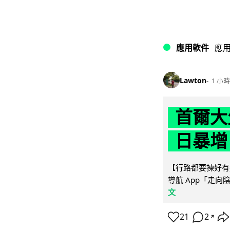
應用軟件
應
Lawton
1 小時
首爾大
日暴增
【行路都要揀好有遮
導航 App「走向
文
21
2
↗