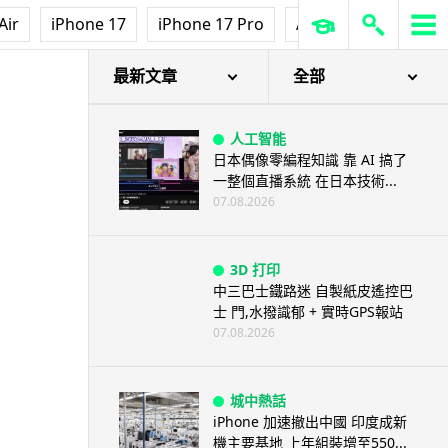
人工智能
Air
iPhone 17
iPhone 17 Pro
AirPods Pro 3
Ap
ChatGPT 免費呼叫 Adobe 一句
話跨軟體修圖兼整 PDF ...
07.08.2026
最新文章
全部
人工智能
日本偶像零編程知識 靠 AI 搞了
一整個直播系統 在日本技術...
07.08.2026
3D 打印
中三巴士鐵路迷 自製紙皮遙控巴
士 門,水撥識郁 + 實時GPS報站
07.08.2026
城中熱話
iPhone 加速撤出中國 印度成新
機主要基地 上年組裝增至550...