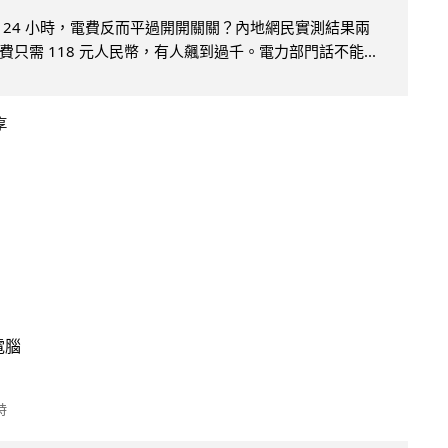
 24 小時，電費反而平過開開關關？內地網民實測結果兩
只需 118 元人民幣，有人飆到過千。電力部門話不能...
享
電腦
時