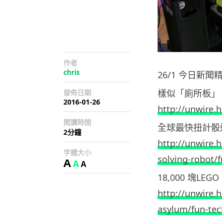
作者
chris
26/1 今日新聞
樣似「廁所板」
發佈日期
2016-01-26
http://unwire.h
閱讀時間
全球最快扭計骰
2分鐘
http://unwire.
字體大小
solving-robot/f
A
A
A
18,000 塊LEG
http://unwire.
asylum/fun-tec