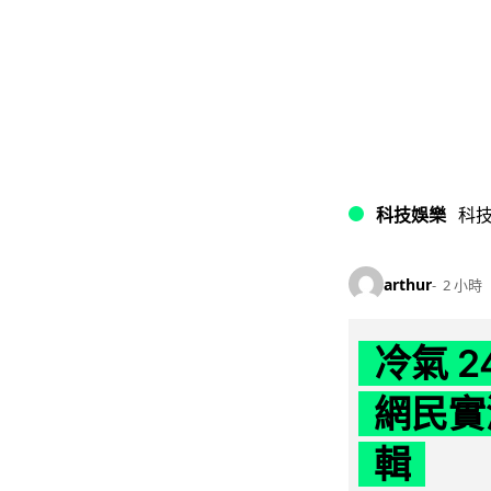
科技娛樂
科
arthur
2 小時
冷氣 
網民實
輯