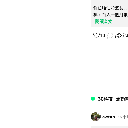
你信唔信冷氣長開
極，有人一個月電費
閱讀全文
14
分
3C科技
流動
Lawton
16 小