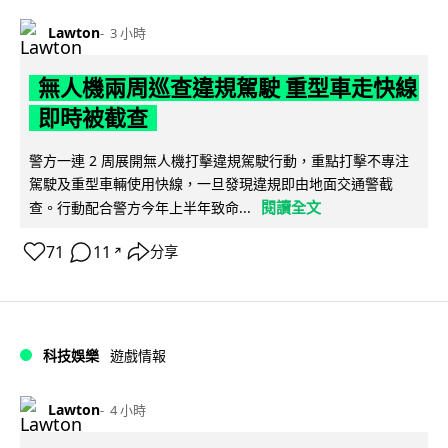
Lawton
3 小時
無人機兩周巡查違規駕駛 重型車走快線
即時被截查
警方一連 2 周展開無人機打擊違規駕駛行動，重點打擊不專注
駕駛及重型車輛使用快線，一旦發現違規即由地面交通警截
閱讀全文
查。行動配合警方今年上半年致命...
71
11
分享
↗
科技娛樂
遊戲情報
Lawton
4 小時