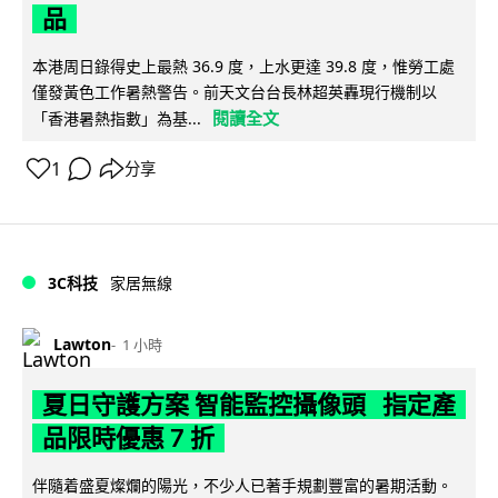
品
本港周日錄得史上最熱 36.9 度，上水更達 39.8 度，惟勞工處
僅發黃色工作暑熱警告。前天文台台長林超英轟現行機制以
閱讀全文
「香港暑熱指數」為基...
1
分享
3C科技
家居無線
Lawton
1 小時
夏日守護方案 智能監控攝像頭 指定產
品限時優惠 7 折
伴隨着盛夏燦爛的陽光，不少人已著手規劃豐富的暑期活動。