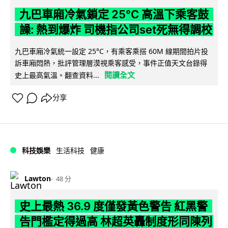
九巴車廂冷氣鎖定 25°C 高溫下乘客鼓
譟: 熱到爆炸 司機指公司set死無得調校
九巴車廂冷氣統一設定 25°C，有乘客乘搭 60M 線期間拍片投
訴車廂悶熱，批評管理層漠視乘客感受，事件正值天文台錄得
閱讀全文
史上最高氣溫。翻查資料...
分享
科技娛樂
生活科技
健康
Lawton
48 分
史上最熱 36.9 度僅發黃色警告 紅黑警
告門檻定得過高 林超英轟制度形同陳列