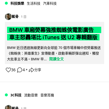
科技娛樂
生活科技
汽車科技
藍骨
1 日
BMW 車廂熒幕強推蜘蛛俠電影廣告
車主怒轟堪比 iTunes 送 U2 專輯翻版
BMW 近日透過無線更新向全球逾 70 個市場車輛中控熒幕推送
《蜘蛛俠：英雄重生》宣傳動畫，啟動車輛即彈出通知，觸發
閱讀全文
大批車主不滿。BMW 早...
36
4
分享
↗
3C科技
流動音樂
音樂耳機
藍骨
1 日