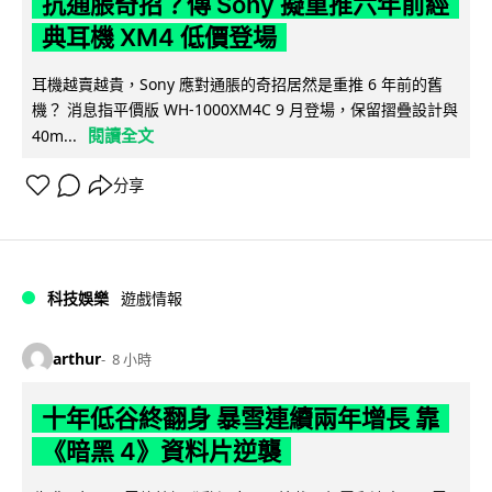
抗通脹奇招？傳 Sony 擬重推六年前經
典耳機 XM4 低價登場
耳機越賣越貴，Sony 應對通脹的奇招居然是重推 6 年前的舊
機？ 消息指平價版 WH-1000XM4C 9 月登場，保留摺疊設計與
閱讀全文
40m...
分享
科技娛樂
遊戲情報
arthur
8 小時
十年低谷終翻身 暴雪連續兩年增長 靠
《暗黑 4》資料片逆襲