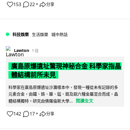
153
22
分享
↗
科技娛樂
生活娛樂
城中熱話
Lawton
1 日
廣島原爆遺址驚現神秘合金 科學家指晶
體結構前所未見
科學家在廣島原爆遺址沙灘樣本中，發現一種從未有記錄的多
元素合金，由鐵、鉻、鎳、錳、鉬及鋁六種金屬混合而成，晶
閱讀全文
體結構獨特。研究由佛羅倫斯大學...
142
17
分享
↗