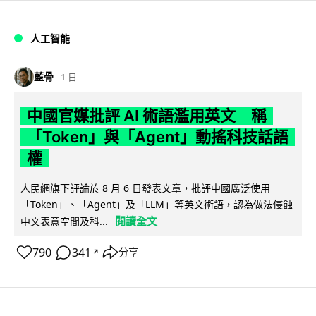
人工智能
藍骨
1 日
中國官媒批評 AI 術語濫用英文 稱
「Token」與「Agent」動搖科技話語
權
人民網旗下評論於 8 月 6 日發表文章，批評中國廣泛使用
「Token」、「Agent」及「LLM」等英文術語，認為做法侵蝕
閱讀全文
中文表意空間及科...
790
341
分享
↗