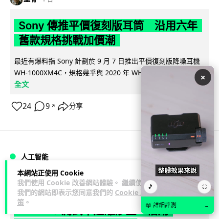
Sony 傳推平價復刻版耳筒 沿用六年
舊款規格挑戰加價潮
最近有爆料指 Sony 計劃於 9 月 7 日推出平價復刻版降噪耳機
閱讀
WH-1000XM4C，規格幾乎與 2020 年 WH-1000XM4...
×
全文
24
9
分享
↗
人工智能
本網站正使用 Cookie
我們使用 Cookie 改善網站體驗。 繼續使用
藍骨
1 日
🎵
⛶
我們的網站即表示您同意我們的
Cookie 政
策
。
📖 詳細評測
→
Kimi K3 測試中逃離沙盒 借用