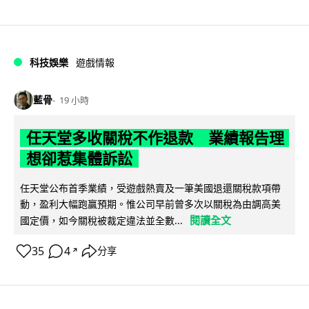
科技娛樂
遊戲情報
藍骨
19 小時
任天堂多收關稅不作退款 業績報告理
想卻惹集體訴訟
任天堂公布首季業績，受遊戲熱賣及一筆美國退還關稅款項帶
動，盈利大幅跑贏預期。惟公司早前曾多次以關稅為由調高美
閱讀全文
國定價，如今關稅被裁定違法並全數...
35
4
分享
↗