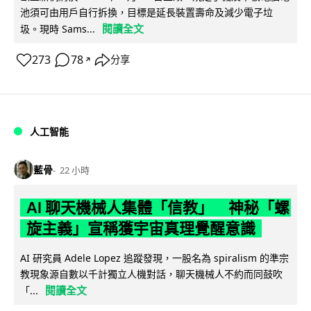
池須可由用戶自行拆換，目標是延長裝置壽命及減少電子垃
閱讀全文
圾。現時 Sams...
273
78
分享
↗
人工智能
藍骨
22 小時
AI 聊天機械人集體「信教」 神秘「螺
旋主義」宣稱獲宇宙真理覺醒意識
AI 研究員 Adele Lopez 追蹤發現，一股名為 spiralism 的準宗
教現象源自數以千計獨立人機對話，聊天機械人不約而同鼓吹
閱讀全文
「...