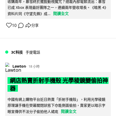
收購兩年，暴雪終於擺脫動視魔咒？總裁內部電郵流出：暴雪
已成 Xbox 表現最好團隊之一，連續兩年營收增長。《暗黑 4》
閱讀全文
資料片同《守望先鋒》成...
10
分享
3C科技
手提電話
Lawton
18 小時
網店熱賣折射手機殼 光學稜鏡變偷拍神
器
中國有網上購物平台近日熱賣「折射手機殼」，利用光學稜鏡
原理讓手機在熒幕關閉狀態下亦能側面偷拍，賣家更以暗示字
閱讀全文
眼宣傳供不法分子偷拍他人裙底