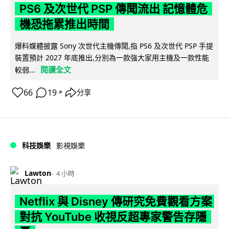
PS6 及次世代 PSP 傳聞流出 記憶體危
機恐拖累推出時間
爆料媒體披露 Sony 次世代主機傳聞,指 PS6 及次世代 PSP 手提
裝置預計 2027 年底推出,分別為一款強大家用主機及一款性能
閱讀全文
較弱...
66
19
分享
↗
科技娛樂
影視娛樂
Lawton
4 小時
Netflix 與 Disney 傳研究免費觀看方案
對抗 YouTube 收視反超專家警告存隱