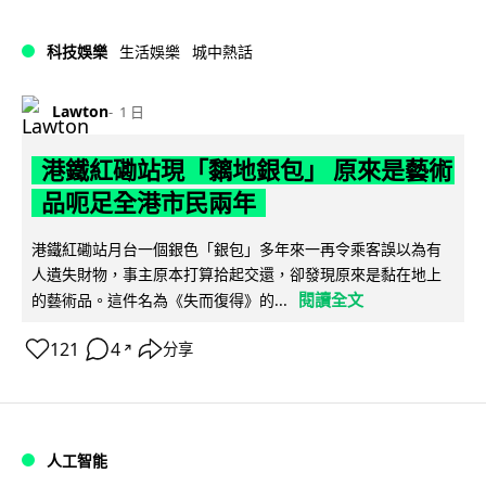
科技娛樂
生活娛樂
城中熱話
Lawton
1 日
港鐵紅磡站現「黐地銀包」 原來是藝術
品呃足全港市民兩年
港鐵紅磡站月台一個銀色「銀包」多年來一再令乘客誤以為有
人遺失財物，事主原本打算拾起交還，卻發現原來是黏在地上
閱讀全文
的藝術品。這件名為《失而復得》的...
121
4
分享
↗
人工智能