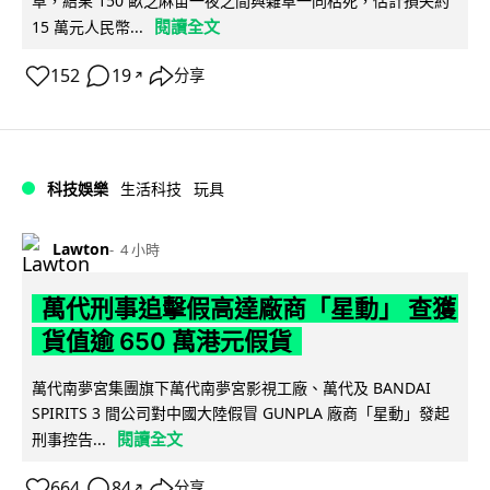
草，結果 150 畝芝麻苗一夜之間與雜草一同枯死，估計損失約
閱讀全文
15 萬元人民幣...
152
19
分享
↗
科技娛樂
生活科技
玩具
Lawton
4 小時
萬代刑事追擊假高達廠商「星動」 查獲
貨值逾 650 萬港元假貨
萬代南夢宮集團旗下萬代南夢宮影視工廠、萬代及 BANDAI
SPIRITS 3 間公司對中國大陸假冒 GUNPLA 廠商「星動」發起
閱讀全文
刑事控告...
664
84
分享
↗