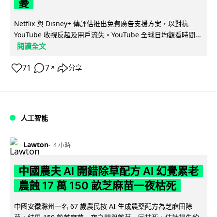
憂
Netflix 與 Disney+ 傳評估推出免費廣告支援方案，以對抗
YouTube 收視反超及用戶流失。YouTube 全球日均觀看時間...
閱讀全文
71
7
分享
↗
人工智能
Lawton
4 小時
中國農夫 AI 開錯除草配方 AI 幻覺累老
農蝕 17 萬 150 畝芝麻苗一夜枯死
中國安徽滁州一名 67 歲農民按 AI 生成農藥配方為芝麻田除