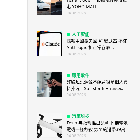
港 YOHO MALL ...
04.08.2026
人工智能
據報中國憂美國 AI 變武器 不滿
Anthropic 拒正常存取...
04.08.2026
應用軟件
詐騙短訊源源不絕背後是個人資
料外洩 Surfshark Antisca...
04.08.2026
汽車科技
Tesla 無預警推出兒童車 無電池
電機一樣秒殺 炒至約港幣39萬
04.08.2026