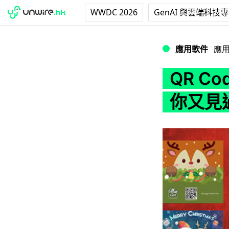
WWDC 2026
GenAI 與雲端科技
QR Code 智
應用軟件
應
QR C
你又見