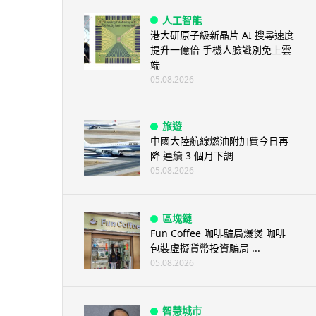
人工智能
港大研原子級新晶片 AI 搜尋速度
提升一億倍 手機人臉識別免上雲
端
05.08.2026
旅遊
中國大陸航線燃油附加費今日再
降 連續 3 個月下調
05.08.2026
區塊鏈
Fun Coffee 咖啡騙局爆煲 咖啡
包裝虛擬貨幣投資騙局 ...
05.08.2026
智慧城市