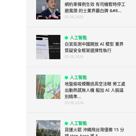
網約車條例生效 有司機暫時停工
避風頭 的士業界籲白牌 &#8...
05.08.2026
人工智能
白宮拒測中國開放 AI 模型 業界
質疑安全框架選擇性執行
05.08.2026
人工智能
地盤偷吸煙難逃高空法眼 勞工處
出動熱感無人機 擬加 AI 人臉識
別精準...
05.08.2026
人工智能
貨運火箭 沖繩飛台灣僅需 15 分
鐘 Hop Aero 將 5...