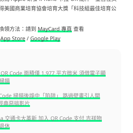
得美國商業培育協會培育大獎「科技組最佳培育公
換領方法：請到
MayCard 專頁
查看
：
App Store
/
Google Play
QR Code 面積僅 1.977 平方微米 須借電子顯
掃描
 Code 掃描後誤中「陷阱」 路過壁畫引人開
ll 經典惡搞影片
ica 交通卡大革新 加入 QR Code 支付 吉祥物
退休