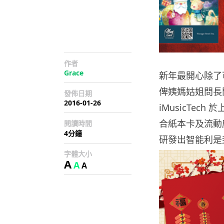
作者
Grace
新年最開心除了
俾姨媽姑姐問長
發佈日期
2016-01-26
iMusicTech
合紙本卡及流動
閱讀時間
4分鐘
研發出智能利是
字體大小
A
A
A