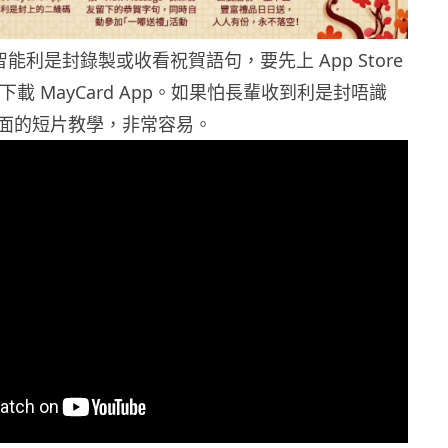
d 智能利是封錄製或收看祝賀語句，要先上 App Store
lay 下載 MayCard App。如果怕長輩收到利是封唔識
面的短片教學，非常容易。