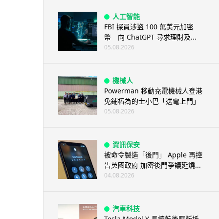
人工智能
FBI 探員涉盜 100 萬美元加密
幣 向 ChatGPT 尋求理財及...
05.08.2026
機械人
Powerman 移動充電機械人登港
免鋪樁為的士小巴「送電上門」
05.08.2026
資訊保安
被命令製造「後門」 Apple 再控
告英國政府 加密後門爭議延燒...
04.08.2026
汽車科技
Tesla Model Y 長續航後驅版抵