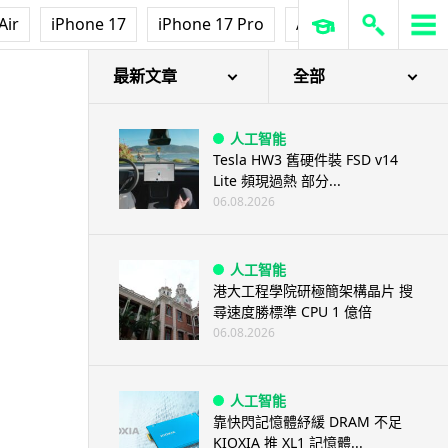
Air
iPhone 17
iPhone 17 Pro
AirPods Pro 3
Ap
最新文章
全部
人工智能
Tesla HW3 舊硬件裝 FSD v14
Lite 頻現過熱 部分...
06.08.2026
人工智能
港大工程學院研極簡架構晶片 搜
尋速度勝標準 CPU 1 億倍
06.08.2026
人工智能
靠快閃記憶體紓緩 DRAM 不足
KIOXIA 推 XL1 記憶體...