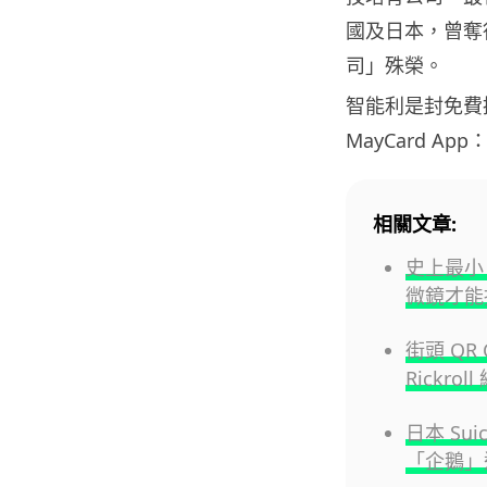
國及日本，曾奪
司」殊榮。
智能利是封免費
MayCard App
相關文章:
史上最小 
微鏡才能
街頭 QR
Rickro
日本 Su
「企鵝」