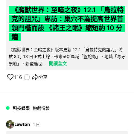
《魔獸世界：至暗之夜》12.1 「烏拉特
克的詛咒」專訪：巢穴不為提高世界首
領門檻而設 《諸王之眠》縮短約 10 分
鐘
《魔獸世界：至暗之夜》版本更新 12.1「烏拉特克的詛咒」將
於 8 月 13 日正式上線，帶來全新區域「盤蛇島」、地城「毒牙
閱讀全文
祭壇」、新型態世...
116
分享
科技娛樂
遊戲情報
Lawton
1 日