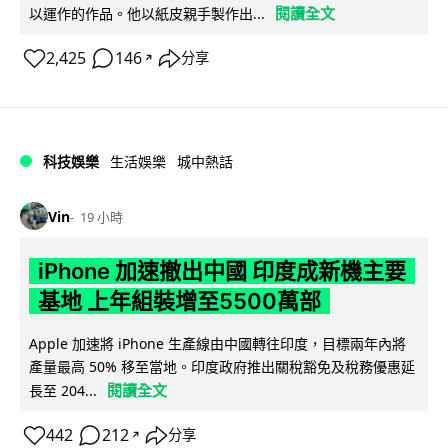
閱讀全文
以運作的作品。他以紙皮親手製作出...
2,425
146
分享
↗
科技娛樂
生活娛樂
城中熱話
Vin
19 小時
iPhone 加速撤出中國 印度成新機主要
基地 上年組裝增至5500萬部
Apple 加速將 iPhone 生產線由中國轉往印度，目標兩年內將
產量最高 50% 移至當地。印度政府推出關稅豁免及稅務優惠延
閱讀全文
長至 204...
442
212
分享
↗