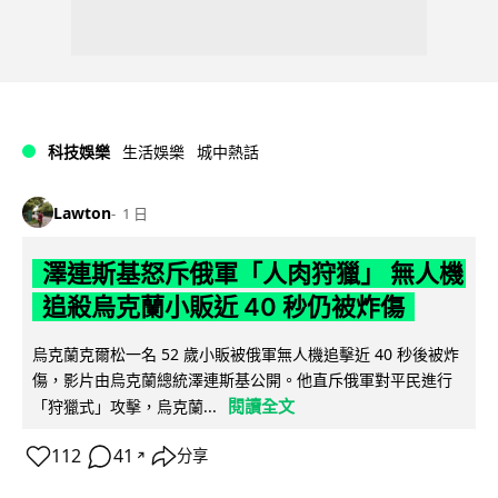
科技娛樂
生活娛樂
城中熱話
Lawton
1 日
澤連斯基怒斥俄軍「人肉狩獵」 無人機
追殺烏克蘭小販近 40 秒仍被炸傷
烏克蘭克爾松一名 52 歲小販被俄軍無人機追擊近 40 秒後被炸
傷，影片由烏克蘭總統澤連斯基公開。他直斥俄軍對平民進行
閱讀全文
「狩獵式」攻擊，烏克蘭...
112
41
分享
↗