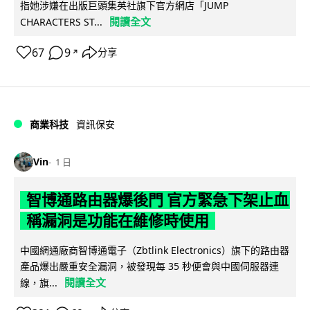
指她涉嫌在出版巨頭集英社旗下官方網店「JUMP
閱讀全文
CHARACTERS ST...
67
9
分享
↗
商業科技
資訊保安
Vin
1 日
智博通路由器爆後門 官方緊急下架止血
稱漏洞是功能在維修時使用
中國網通廠商智博通電子（Zbtlink Electronics）旗下的路由器
產品爆出嚴重安全漏洞，被發現每 35 秒便會與中國伺服器連
閱讀全文
線，旗...