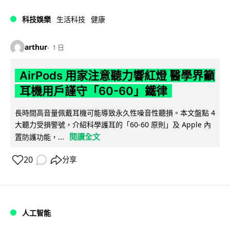
科技娛樂
生活科技
健康
arthur
1 日
AirPods 用家注意聽力響紅燈 醫學界籲
耳機用戶謹守「60-60」鐵律
長時間高音量佩戴耳機可能導致永久性噪音性聽損。本文盤點 4
大聽力受損警號，介紹科學護耳的「60-60 原則」及 Apple 內
閱讀全文
置防護功能，...
20
分享
人工智能