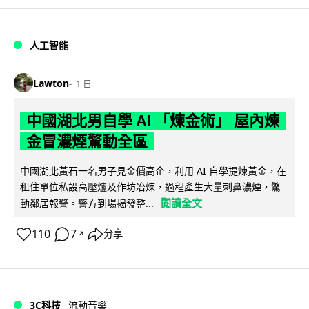
人工智能
Lawton
1 日
中國湖北男自學 AI 「煉金術」 屋內煉
金冒濃煙驚動全區
中國湖北黃石一名男子見金價高企，利用 AI 自學提煉黃金，在
租住單位私設高壓爐及作坊冶煉，過程產生大量刺鼻濃煙，驚
閱讀全文
動鄰居報警。警方到場揭發整...
110
7
分享
↗
3C科技
流動音樂