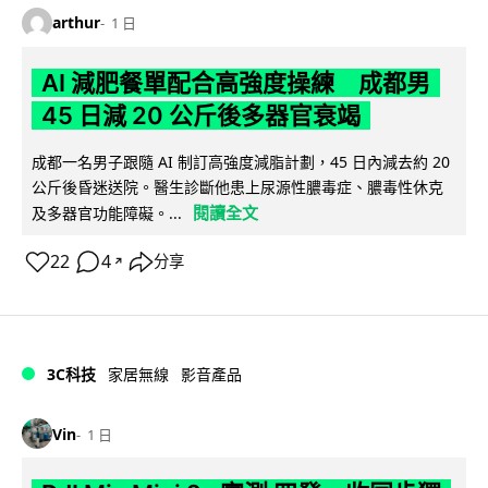
arthur
1 日
AI 減肥餐單配合高強度操練 成都男
45 日減 20 公斤後多器官衰竭
成都一名男子跟隨 AI 制訂高強度減脂計劃，45 日內減去約 20
公斤後昏迷送院。醫生診斷他患上尿源性膿毒症、膿毒性休克
閱讀全文
及多器官功能障礙。...
22
4
分享
↗
3C科技
家居無線
影音產品
Vin
1 日