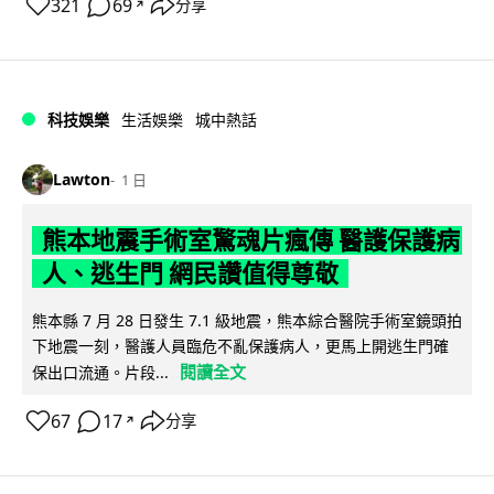
321
69
分享
↗
科技娛樂
生活娛樂
城中熱話
Lawton
1 日
熊本地震手術室驚魂片瘋傳 醫護保護病
人、逃生門 網民讚值得尊敬
熊本縣 7 月 28 日發生 7.1 級地震，熊本綜合醫院手術室鏡頭拍
下地震一刻，醫護人員臨危不亂保護病人，更馬上開逃生門確
閱讀全文
保出口流通。片段...
67
17
分享
↗