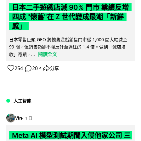
日本二手遊戲店減 90% 門市 業績反增
四成 "懷舊"在 Z 世代變成最潮「新鮮
感」
日本零售巨頭 GEO 將懷舊遊戲銷售門市從 1,000 間大幅減至
99 間，但銷售額卻不降反升至過往的 1.4 倍。做到「減店增
閱讀全文
收」奇蹟，...
254
20
分享
↗
人工智能
Vin
1 日
Meta AI 模型測試期間入侵他家公司 三