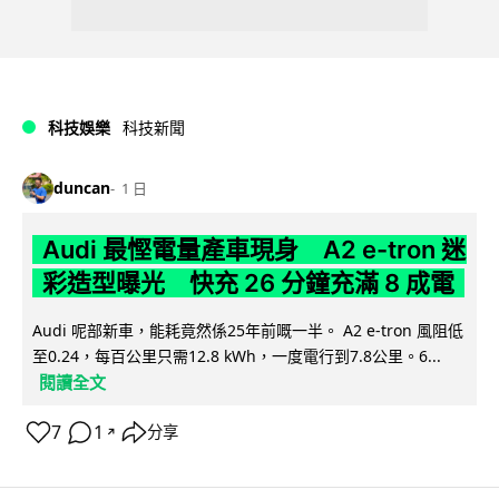
科技娛樂
科技新聞
duncan
1 日
Audi 最慳電量產車現身 A2 e-tron 迷
彩造型曝光 快充 26 分鐘充滿 8 成電
Audi 呢部新車，能耗竟然係25年前嘅一半。 A2 e-tron 風阻低
至0.24，每百公里只需12.8 kWh，一度電行到7.8公里。6...
閱讀全文
7
1
分享
↗