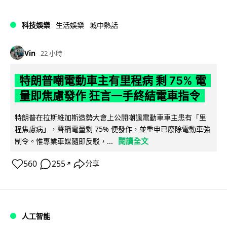
科技娛樂
生活娛樂
城中熱話
Vin
22 小時
特朗普嘲電動車主有里程病 剩 75% 電
量即焦慮發作 狂言一手終結電車指令
特朗普在拉斯維加斯造勢大會上公開嘲諷電動車車主患有「里
程焦慮病」，聲稱電量剩 75% 便發作，並重申已廢除電動車強
閱讀全文
制令。惟專業車媒隨即反駁，...
560
255
分享
↗
人工智能