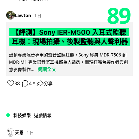
89
Lawton
1 日
【評測】Sony IER-M500 入耳式監聽
耳機：現場拍攝、後製監聽與人聲利器
談到專業混音專用的聲音監聽耳機，Sony 經典 MDR-7506 到
MDR-M1 專業錄音室耳機都為人熟悉。而現在舞台製作者與創
閱讀全文
意影像製作...
38
4
分享
↗
科技娛樂
遊戲情報
天恩
1 日