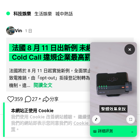
科技娛樂
生活娛樂
城中熱話
Vin
1 日
法國 8 月 11 日出新例 未經同意嚴禁
×
Cold Call 違規企業最高罰 345 萬
法國將於 8 月 11 日起實施新例，全面禁止企業未經消費者同意
致電推銷，由「opt-out」拒接登記制轉為「opt-in」先徵同意
閱讀全文
機制。違...
359
27
分享
↗
本網站正使用 Cookie
我們使用 Cookie 改善網站體驗。 繼續使用
🎵
⛶
我們的網站即表示您同意我們的
Cookie 政
策
。
人工智能
📖 詳細評測
→