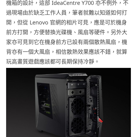
機箱的設計，這部 IdeaCentre Y700 亦不例外，不
過現場由於缺乏工作人員，筆者就難以知道如何打
開，但從 Lenovo 官網的相片可見，應是可於機身
前方打開，方便替換光碟機、風扇等硬件。另外大
家亦可見到它在機身前方已設有兩個散熱風扇，機
背亦有一個大風扇，相信散熱效果應該不錯，就算
玩高畫質遊戲應該都可長期保持冷靜。