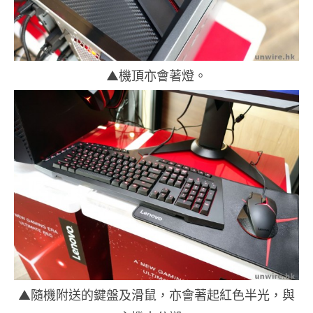
▲機頂亦會著燈。
▲隨機附送的鍵盤及滑鼠，亦會著起紅色半光，與