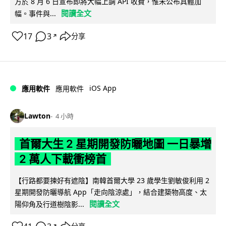
方於 8 月 6 日宣布即將大幅上調 API 收費，惟未公布具體加
閱讀全文
幅。事件與...
17
3
分享
↗
iOS App
應用軟件
應用軟件
Lawton
4 小時
首爾大生 2 星期開發防曬地圖 一日暴增
2 萬人下載衝榜首
【行路都要揀好有遮陰】南韓首爾大學 23 歲學生劉敏俊利用 2
星期開發防曬導航 App「走向陰涼處」，結合建築物高度、太
閱讀全文
陽仰角及行道樹陰影...