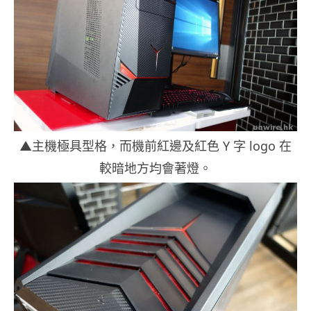
▲主機極具型格，而機前紅邊及紅色 Y 字 logo 在
較暗地方均會著燈。