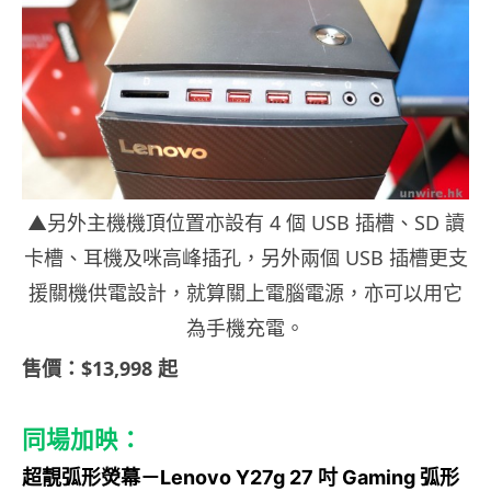
▲另外主機機頂位置亦設有 4 個 USB 插槽、SD 讀
卡槽、耳機及咪高峰插孔，另外兩個 USB 插槽更支
援關機供電設計，就算關上電腦電源，亦可以用它
為手機充電。
售價：$13,998 起
同場加映：
超靚弧形熒幕－Lenovo Y27g 27 吋 Gaming 弧形