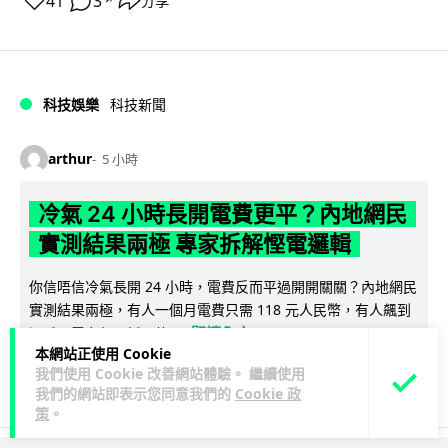
41
3
分享
↗
科技娛樂
科技新聞
arthur
5 小時
冷氣 24 小時長開電費更平？內地網民
實測結果兩極 專家拆解慳電邏輯
你信唔信冷氣長開 24 小時，電費反而平過開開關關？內地網民
實測結果兩極，有人一個月電費只需 118 元人民幣，有人飆到
閱讀全文
過千。電力部門話不能...
本網站正使用 Cookie
我們使用 Cookie 改善網站體驗。 繼續使用
20
分享
我們的網站即表示您同意我們的
Cookie 政
策
。