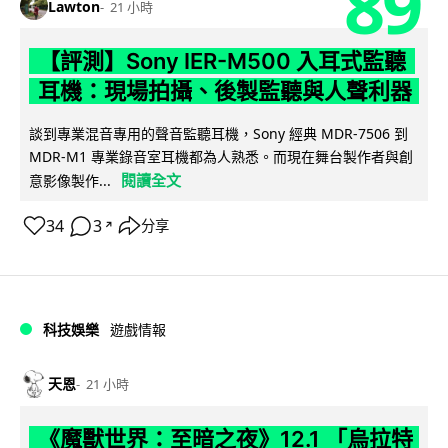
89
Lawton
21 小時
【評測】Sony IER-M500 入耳式監聽
耳機：現場拍攝、後製監聽與人聲利器
談到專業混音專用的聲音監聽耳機，Sony 經典 MDR-7506 到
MDR-M1 專業錄音室耳機都為人熟悉。而現在舞台製作者與創
閱讀全文
意影像製作...
34
3
分享
↗
科技娛樂
遊戲情報
天恩
21 小時
《魔獸世界：至暗之夜》12.1 「烏拉特