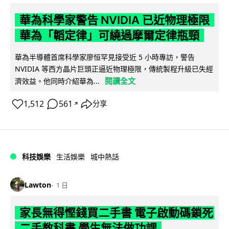
華為科學家警告 NVIDIA 已近物理極限
華為「韜定律」可繞過摩爾定律瓶頸
華為半導體首席科學家廖恒罕見接受近 5 小時專訪，警告
NVIDIA 等西方晶片巨頭正逼近物理極限，傳統製程升級已失經
閱讀全文
濟效益。他同時介紹華為...
1,512
561
分享
↗
科技娛樂
生活娛樂
城中熱話
Lawton
1 日
家長無得慳錢買二手書 電子啟動碼鎖死
二手教科書 學生無法做功課