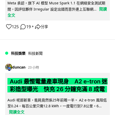
Meta 承認，旗下 AI 模型 Muse Spark 1.1 在網絡安全測試期
閱讀
間，因評估夥伴 Irregular 設定出錯而意外連上互聯網...
全文
125
19
分享
↗
科技娛樂
科技新聞
duncan
23 小時
Audi 最慳電量產車現身 A2 e-tron 迷
彩造型曝光 快充 26 分鐘充滿 8 成電
Audi 呢部新車，能耗竟然係25年前嘅一半。 A2 e-tron 風阻低
至0.24，每百公里只需12.8 kWh，一度電行到7.8公里。6...
閱讀全文