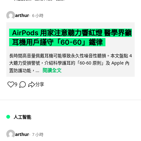
arthur
6 小時
AirPods 用家注意聽力響紅燈 醫學界籲
耳機用戶謹守「60-60」鐵律
長時間高音量佩戴耳機可能導致永久性噪音性聽損。本文盤點 4
大聽力受損警號，介紹科學護耳的「60-60 原則」及 Apple 內
閱讀全文
置防護功能，...
9
分享
人工智能
arthur
7 小時