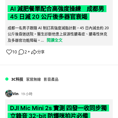
AI 減肥餐單配合高強度操練 成都男
45 日減 20 公斤後多器官衰竭
成都一名男子跟隨 AI 制訂高強度減脂計劃，45 日內減去約 20
公斤後昏迷送院。醫生診斷他患上尿源性膿毒症、膿毒性休克
閱讀全文
及多器官功能障礙。...
10
2
分享
↗
3C科技
家居無線
影音產品
Vin
19 小時
DJI Mic Mini 2s 實測 四發一收同步獨
立錄音 32-bit 防爆咪拍片必備