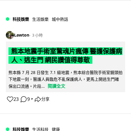
科技娛樂
生活娛樂
城中熱話
Lawton
3 小時
熊本地震手術室驚魂片瘋傳 醫護保護病
人、逃生門 網民讚值得尊敬
熊本縣 7 月 28 日發生 7.1 級地震，熊本綜合醫院手術室鏡頭拍
下地震一刻，醫護人員臨危不亂保護病人，更馬上開逃生門確
閱讀全文
保出口流通。片段...
23
9
分享
↗
科技娛樂
生活科技
健康