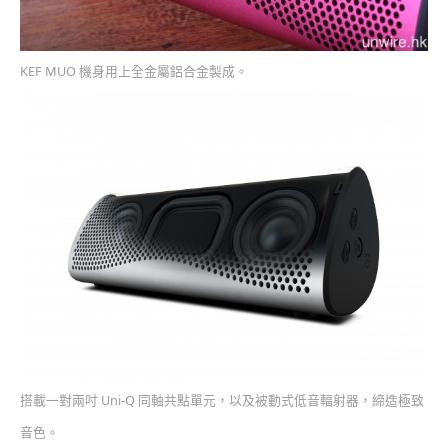
KEF MUO 機身用上全金屬鋁合金製成。
搭載一對兩吋 Uni-Q 同軸共點單元，以及被動式低音輻射器，締造極致
音色。