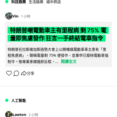
科技娛樂
生活娛樂
城中熱話
Vin
1 小時
特朗普嘲電動車主有里程病 剩 75% 電
量即焦慮發作 狂言一手終結電車指令
特朗普在拉斯維加斯造勢大會上公開嘲諷電動車車主患有「里
程焦慮病」，聲稱電量剩 75% 便發作，並重申已廢除電動車強
閱讀全文
制令。惟專業車媒隨即反駁，...
分享
人工智能
Lawton
2 小時