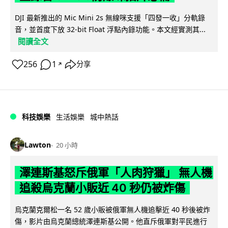
DJI 最新推出的 Mic Mini 2s 無線咪支援「四發一收」分軌錄
音，並首度下放 32-bit Float 浮點內錄功能。本文經實測其...
閱讀全文
256
1
分享
↗
科技娛樂
生活娛樂
城中熱話
Lawton
20 小時
澤連斯基怒斥俄軍「人肉狩獵」 無人機
追殺烏克蘭小販近 40 秒仍被炸傷
烏克蘭克爾松一名 52 歲小販被俄軍無人機追擊近 40 秒後被炸
傷，影片由烏克蘭總統澤連斯基公開。他直斥俄軍對平民進行