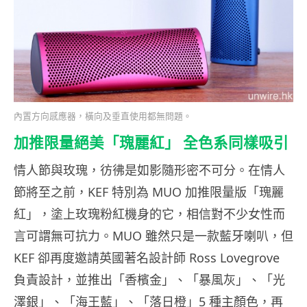
內置方向感應器，橫向及垂直使用都無問題。
加推限量絕美「瑰麗紅」 全色系同樣吸引
情人節與玫瑰，彷彿是如影隨形密不可分。在情人
節將至之前，KEF 特別為 MUO 加推限量版「瑰麗
紅」，塗上玫瑰粉紅機身的它，相信對不少女性而
言可謂無可抗力。MUO 雖然只是一款藍牙喇叭，但
KEF 卻再度邀請英國著名設計師 Ross Lovegrove
負責設計，並推出「香檳金」、「暴風灰」、「光
澤銀」、「海王藍」、「落日橙」5 種主顏色，再