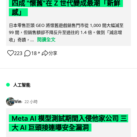
四成 "懷舊"在 Z 世代變成最潮「新鮮
感」
日本零售巨頭 GEO 將懷舊遊戲銷售門市從 1,000 間大幅減至
99 間，但銷售額卻不降反升至過往的 1.4 倍。做到「減店增
閱讀全文
收」奇蹟，...
223
18
分享
↗
人工智能
Vin
22 小時
Meta AI 模型測試期間入侵他家公司 三
大 AI 巨頭接連曝安全漏洞