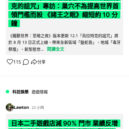
克的詛咒」專訪：巢穴不為提高世界首
領門檻而設 《諸王之眠》縮短約 10 分
鐘
《魔獸世界：至暗之夜》版本更新 12.1「烏拉特克的詛咒」將
於 8 月 13 日正式上線，帶來全新區域「盤蛇島」、地城「毒牙
閱讀全文
祭壇」、新型態世...
115
分享
科技娛樂
遊戲情報
Lawton
22 小時
日本二手遊戲店減 90% 門市 業績反增