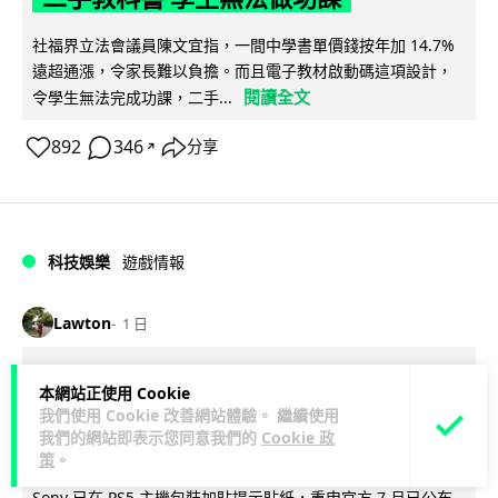
社福界立法會議員陳文宜指，一間中學書單價錢按年加 14.7%
遠超通漲，令家長難以負擔。而且電子教材啟動碼這項設計，
閱讀全文
令學生無法完成功課，二手...
892
346
分享
↗
科技娛樂
遊戲情報
Lawton
1 日
PlayStation 確認停產實體光碟 包裝印
本網站正使用 Cookie
出重要通告 2028 年 1 月後不出光碟遊
我們使用 Cookie 改善網站體驗。 繼續使用
我們的網站即表示您同意我們的
Cookie 政
戲
策
。
Sony 已在 PS5 主機包裝加貼提示貼紙，重申官方 7 月已公布