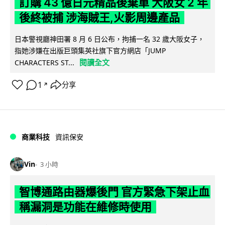
訂購 43 億日元精品後棄單 大阪女 2 年
後終被捕 涉海賊王,火影周邊產品
日本警視廳神田署 8 月 6 日公布，拘捕一名 32 歲大阪女子，
指她涉嫌在出版巨頭集英社旗下官方網店「JUMP
閱讀全文
CHARACTERS ST...
1
分享
↗
商業科技
資訊保安
Vin
3 小時
智博通路由器爆後門 官方緊急下架止血
稱漏洞是功能在維修時使用