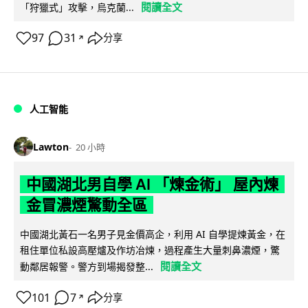
閱讀全文
「狩獵式」攻擊，烏克蘭...
97
31
分享
↗
人工智能
Lawton
20 小時
中國湖北男自學 AI 「煉金術」 屋內煉
金冒濃煙驚動全區
中國湖北黃石一名男子見金價高企，利用 AI 自學提煉黃金，在
租住單位私設高壓爐及作坊冶煉，過程產生大量刺鼻濃煙，驚
閱讀全文
動鄰居報警。警方到場揭發整...
101
7
分享
↗