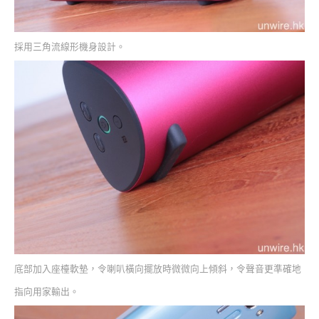
採用三角流線形機身設計。
底部加入座檯軟墊，令喇叭橫向擺放時微微向上傾斜，令聲音更準確地
指向用家輸出。