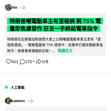
Vin
1 日
特朗普嘲電動車主有里程病 剩 75% 電
量即焦慮發作 狂言一手終結電車指令
特朗普在拉斯維加斯造勢大會上公開嘲諷電動車車主患有「里
程焦慮病」，聲稱電量剩 75% 便發作，並重申已廢除電動車強
閱讀全文
制令。惟專業車媒隨即反駁，...
603
270
分享
↗
人工智能
Lawton
1 日