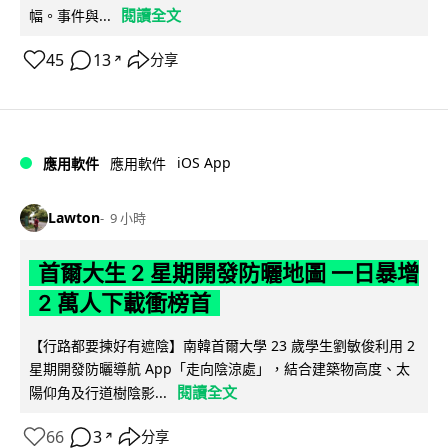
閱讀全文
幅。事件與...
45
13
分享
↗
iOS App
應用軟件
應用軟件
Lawton
9 小時
首爾大生 2 星期開發防曬地圖 一日暴增
2 萬人下載衝榜首
【行路都要揀好有遮陰】南韓首爾大學 23 歲學生劉敏俊利用 2
星期開發防曬導航 App「走向陰涼處」，結合建築物高度、太
閱讀全文
陽仰角及行道樹陰影...
66
3
分享
↗