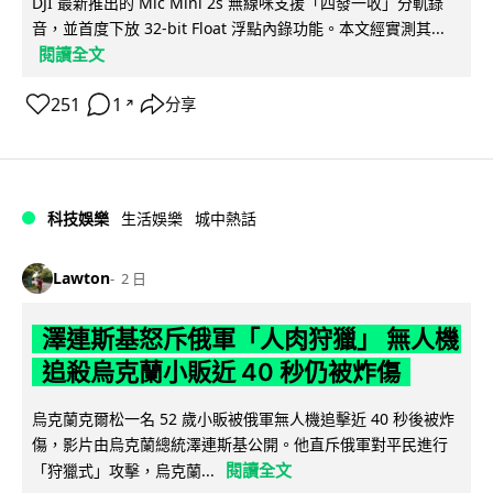
DJI 最新推出的 Mic Mini 2s 無線咪支援「四發一收」分軌錄
音，並首度下放 32-bit Float 浮點內錄功能。本文經實測其...
閱讀全文
251
1
分享
↗
科技娛樂
生活娛樂
城中熱話
Lawton
2 日
澤連斯基怒斥俄軍「人肉狩獵」 無人機
追殺烏克蘭小販近 40 秒仍被炸傷
烏克蘭克爾松一名 52 歲小販被俄軍無人機追擊近 40 秒後被炸
傷，影片由烏克蘭總統澤連斯基公開。他直斥俄軍對平民進行
閱讀全文
「狩獵式」攻擊，烏克蘭...