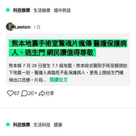
科技娛樂
生活娛樂
城中熱話
Lawton
1 日
熊本地震手術室驚魂片瘋傳 醫護保護病
人、逃生門 網民讚值得尊敬
熊本縣 7 月 28 日發生 7.1 級地震，熊本綜合醫院手術室鏡頭拍
下地震一刻，醫護人員臨危不亂保護病人，更馬上開逃生門確
閱讀全文
保出口流通。片段...
67
20
分享
↗
科技娛樂
生活科技
健康