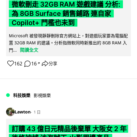
微軟刪走 32GB RAM 遊戲建議 分析:
為 8GB Surface 銷售鋪路 連自家
Copilot+ 門檻也未到
Microsoft 被發現靜靜刪除官方網站上，對遊戲玩家要為電腦配
置 32GB RAM 的建議。分析指微軟同時新推出的 8GB RAM 入
閱讀全文
門...
162
16
分享
↗
科技娛樂
影視娛樂
Lawton
1 日
訂購 43 億日元精品後棄單 大阪女 2 年