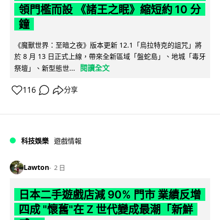
領門檻而設 《諸王之眠》縮短約 10 分
鐘
《魔獸世界：至暗之夜》版本更新 12.1「烏拉特克的詛咒」將
於 8 月 13 日正式上線，帶來全新區域「盤蛇島」、地城「毒牙
閱讀全文
祭壇」、新型態世...
116
分享
科技娛樂
遊戲情報
Lawton
2 日
日本二手遊戲店減 90% 門市 業績反增
四成 "懷舊"在 Z 世代變成最潮「新鮮