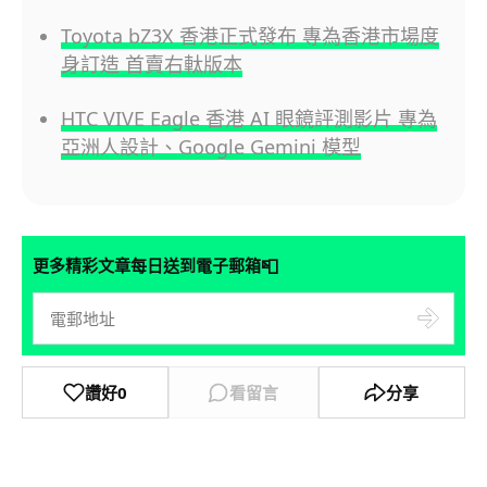
Toyota bZ3X 香港正式發布 專為香港市場度
身訂造 首賣右軚版本
HTC VIVE Eagle 香港 AI 眼鏡評測影片 專為
亞洲人設計、Google Gemini 模型
📮
更多精彩文章每日送到電子郵箱
讚好
0
看留言
分享