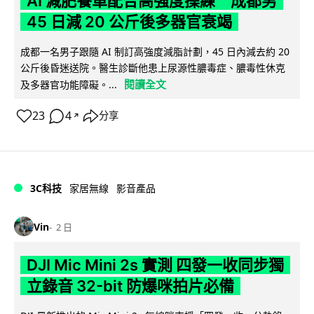
AI 減肥餐單配合高強度操練 成都男
45 日減 20 公斤後多器官衰竭
成都一名男子跟隨 AI 制訂高強度減脂計劃，45 日內減去約 20
公斤後昏迷送院。醫生診斷他患上尿源性膿毒症、膿毒性休克
閱讀全文
及多器官功能障礙。...
23
4
分享
↗
3C科技
家居無線
影音產品
Vin
2 日
DJI Mic Mini 2s 實測 四發一收同步獨
立錄音 32-bit 防爆咪拍片必備