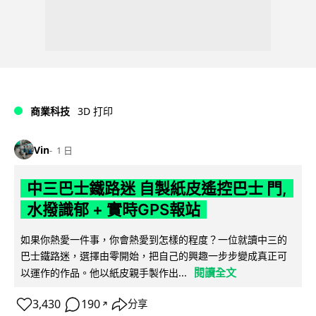
商業科技
3D 打印
Vin
1 日
中三巴士鐵路迷 自製紙皮遙控巴士 門,
水撥識郁 + 實時GPS報站
如果你熱愛一件事，你會熱愛到怎樣的程度？一位就讀中三的
巴士鐵路迷，選擇由零開始，把自己的興趣一步步變成真正可
閱讀全文
以運作的作品。他以紙皮親手製作出...
3,430
190
分享
↗