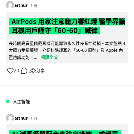
arthur
1 日
AirPods 用家注意聽力響紅燈 醫學界籲
耳機用戶謹守「60-60」鐵律
長時間高音量佩戴耳機可能導致永久性噪音性聽損。本文盤點 4
大聽力受損警號，介紹科學護耳的「60-60 原則」及 Apple 內
閱讀全文
置防護功能，...
20
分享
人工智能
arthur
1 日