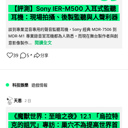
【評測】Sony IER-M500 入耳式監聽
耳機：現場拍攝、後製監聽與人聲利器
談到專業混音專用的聲音監聽耳機，Sony 經典 MDR-7506 到
MDR-M1 專業錄音室耳機都為人熟悉。而現在舞台製作者與創
閱讀全文
意影像製作...
39
5
分享
↗
科技娛樂
遊戲情報
天恩
2 日
《魔獸世界：至暗之夜》12.1 「烏拉特
克的詛咒」專訪：巢穴不為提高世界首