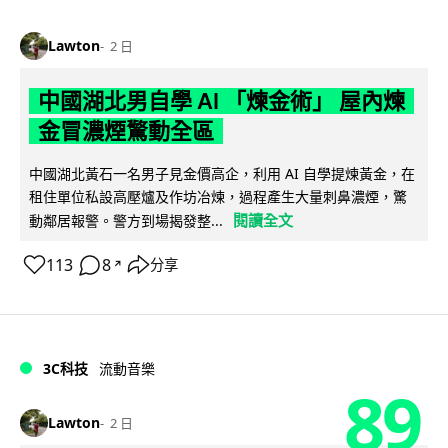
Lawton
2 日
中國湖北男自學 AI 「煉金術」 屋內煉
金冒濃煙驚動全區
中國湖北黃石一名男子見金價高企，利用 AI 自學提煉黃金，在
租住單位私設高壓爐及作坊冶煉，過程產生大量刺鼻濃煙，驚
閱讀全文
動鄰居報警。警方到場揭發整...
113
8
分享
↗
3C科技
流動音樂
89
Lawton
2 日