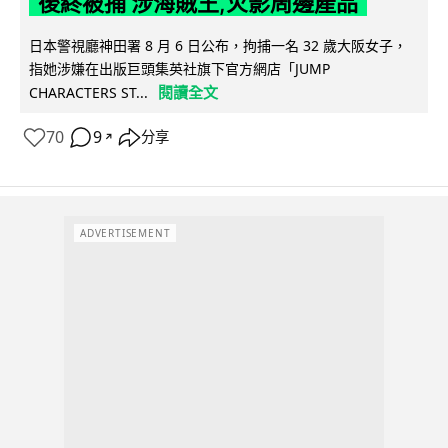
後終被捕 涉海賊王,火影周邊產品
日本警視廳神田署 8 月 6 日公布，拘捕一名 32 歲大阪女子，
指她涉嫌在出版巨頭集英社旗下官方網店「JUMP
閱讀全文
CHARACTERS ST...
70
9
分享
↗
ADVERTISEMENT