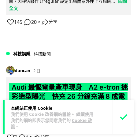
閱讀
間，因評估夥伴 Irregular 設定出錯而意外連上互聯網...
全文
145
20
分享
↗
科技娛樂
科技新聞
duncan
2 日
Audi 最慳電量產車現身 A2 e-tron 迷
彩造型曝光 快充 26 分鐘充滿 8 成電
本網站正使用 Cookie
Audi 呢部新車，能耗竟然係25年前嘅一半。 A2 e-tron 風阻低
我們使用 Cookie 改善網站體驗。 繼續使用
至0.24，每百公里只需12.8 kWh，一度電行到7.8公里。6...
我們的網站即表示您同意我們的
Cookie 政
閱讀全文
策
。