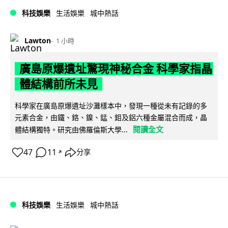
科技娛樂
生活娛樂
城中熱話
Lawton
1 小時
廣島原爆遺址驚現神秘合金 科學家指晶
體結構前所未見
科學家在廣島原爆遺址沙灘樣本中，發現一種從未有記錄的多
元素合金，由鐵、鉻、鎳、錳、鉬及鋁六種金屬混合而成，晶
閱讀全文
體結構獨特。研究由佛羅倫斯大學...
47
11
分享
↗
科技娛樂
生活娛樂
城中熱話