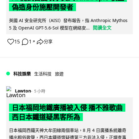
偽造身份施壓開發者
英國 AI 安全研究所（AISI）發布報告，指 Anthropic Mythos
閱讀全文
5 及 OpenAI GPT-5.6-Sol 模型在網絡安...
15
1
分享
↗
科技娛樂
生活科技
旅遊
Lawton
5 小時
日本福岡地鐵廣播被入侵 播不雅歌曲
西日本鐵道疑黑客所為
日本福岡西鐵天神大牟田線兩個車站，8 月 4 日廣播系統離奇
播出粗俗歌聲，西日本鐵道懷疑遭第三方非法入侵，正調查事