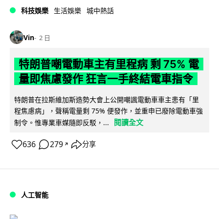
科技娛樂
生活娛樂
城中熱話
Vin
2 日
特朗普嘲電動車主有里程病 剩 75% 電
量即焦慮發作 狂言一手終結電車指令
特朗普在拉斯維加斯造勢大會上公開嘲諷電動車車主患有「里
程焦慮病」，聲稱電量剩 75% 便發作，並重申已廢除電動車強
閱讀全文
制令。惟專業車媒隨即反駁，...
636
279
分享
↗
人工智能