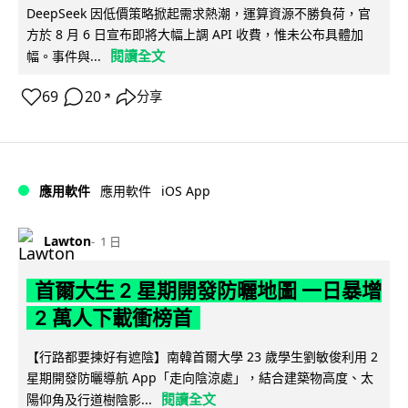
DeepSeek 因低價策略掀起需求熱潮，運算資源不勝負荷，官
方於 8 月 6 日宣布即將大幅上調 API 收費，惟未公布具體加
閱讀全文
幅。事件與...
69
20
分享
↗
iOS App
應用軟件
應用軟件
Lawton
1 日
首爾大生 2 星期開發防曬地圖 一日暴增
2 萬人下載衝榜首
【行路都要揀好有遮陰】南韓首爾大學 23 歲學生劉敏俊利用 2
星期開發防曬導航 App「走向陰涼處」，結合建築物高度、太
閱讀全文
陽仰角及行道樹陰影...