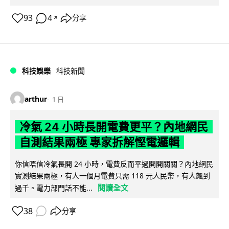
93
4
分享
↗
科技娛樂
科技新聞
arthur
1 日
冷氣 24 小時長開電費更平？內地網民
自測結果兩極 專家拆解慳電邏輯
你信唔信冷氣長開 24 小時，電費反而平過開開關關？內地網民
實測結果兩極，有人一個月電費只需 118 元人民幣，有人飆到
閱讀全文
過千。電力部門話不能...
38
分享