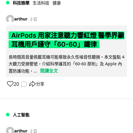
科技娛樂
生活科技
健康
arthur
2 日
AirPods 用家注意聽力響紅燈 醫學界籲
耳機用戶謹守「60-60」鐵律
長時間高音量佩戴耳機可能導致永久性噪音性聽損。本文盤點 4
大聽力受損警號，介紹科學護耳的「60-60 原則」及 Apple 內
閱讀全文
置防護功能，...
20
分享
人工智能
arthur
2 日