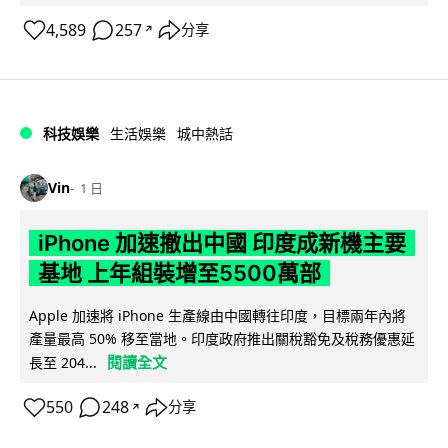
4,589
257
分享
↗
科技娛樂
生活娛樂
城中熱話
Vin
1 日
iPhone 加速撤出中國 印度成新機主要
基地 上年組裝增至5500萬部
Apple 加速將 iPhone 生產線由中國轉往印度，目標兩年內將
產量最高 50% 移至當地。印度政府推出關稅豁免及稅務優惠延
閱讀全文
長至 204...
550
248
分享
↗