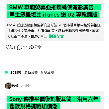
BMW 車廂熒幕強推蜘蛛俠電影廣告
車主怒轟堪比 iTunes 送 U2 專輯翻版
BMW 近日透過無線更新向全球逾 70 個市場車輛中控熒幕推送
《蜘蛛俠：英雄重生》宣傳動畫，啟動車輛即彈出通知，觸發
閱讀全文
大批車主不滿。BMW 早...
31
4
分享
↗
3C科技
流動音樂
音樂耳機
藍骨
20 小時
Sony 傳推平價復刻版耳筒 沿用六年
舊款規格挑戰加價潮