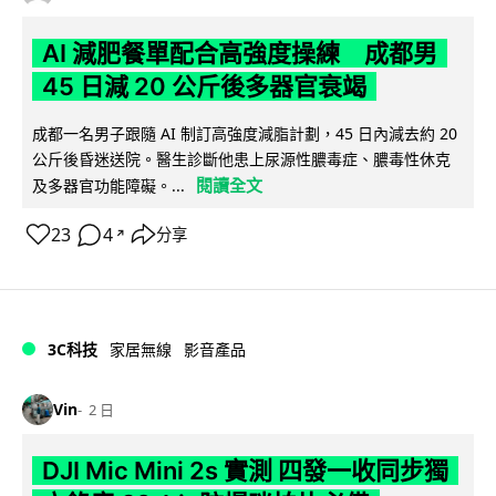
AI 減肥餐單配合高強度操練 成都男
45 日減 20 公斤後多器官衰竭
成都一名男子跟隨 AI 制訂高強度減脂計劃，45 日內減去約 20
公斤後昏迷送院。醫生診斷他患上尿源性膿毒症、膿毒性休克
閱讀全文
及多器官功能障礙。...
23
4
分享
↗
3C科技
家居無線
影音產品
Vin
2 日
DJI Mic Mini 2s 實測 四發一收同步獨