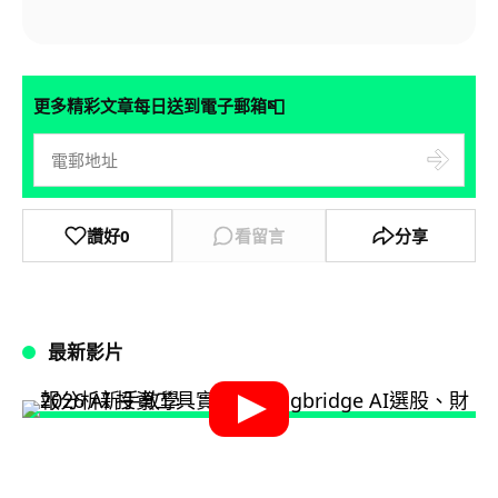
📮
更多精彩文章每日送到電子郵箱
讚好
0
看留言
分享
最新影片