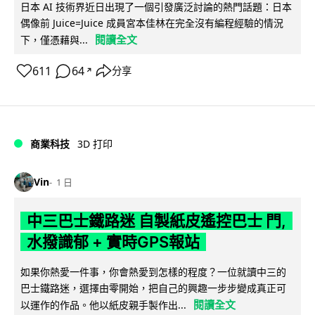
日本 AI 技術界近日出現了一個引發廣泛討論的熱門話題：日本
偶像前 Juice=Juice 成員宮本佳林在完全沒有編程經驗的情況
閱讀全文
下，僅憑藉與...
611
64
分享
↗
商業科技
3D 打印
Vin
1 日
中三巴士鐵路迷 自製紙皮遙控巴士 門,
水撥識郁 + 實時GPS報站
如果你熱愛一件事，你會熱愛到怎樣的程度？一位就讀中三的
巴士鐵路迷，選擇由零開始，把自己的興趣一步步變成真正可
閱讀全文
以運作的作品。他以紙皮親手製作出...