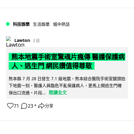
科技娛樂
生活娛樂
城中熱話
Lawton
2 日
熊本地震手術室驚魂片瘋傳 醫護保護病
人、逃生門 網民讚值得尊敬
熊本縣 7 月 28 日發生 7.1 級地震，熊本綜合醫院手術室鏡頭拍
下地震一刻，醫護人員臨危不亂保護病人，更馬上開逃生門確
閱讀全文
保出口流通。片段...
71
23
分享
↗