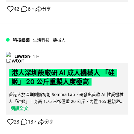
42
6
分享
↗
科技娛樂
生活科技
機械人
Lawton
1 日
港人深圳設廠研 AI 成人機械人 「硅
姬」 20 公斤重擬人度極高
香港人於深圳創辦初創 Somnia Lab，研發出首款 AI 性愛機械
人「硅姬」，身高 1.75 米卻僅重 20 公斤，內置 165 種親密...
閱讀全文
28
13
分享
↗