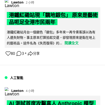
Lawton
2 小時
港鐵紅磡站現「黐地銀包」 原來是藝術
品呃足全港市民兩年
港鐵紅磡站月台一個銀色「銀包」多年來一再令乘客誤以為有
人遺失財物，事主原本打算拾起交還，卻發現原來是黏在地上
閱讀全文
的藝術品。這件名為《失而復得》的...
80
3
分享
↗
人工智能
Lawton
4 小時
AI 測試首度攻擊真人 Anthropic 模型