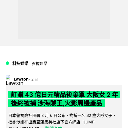
科技娛樂
影視娛樂
Lawton
2 日
訂購 43 億日元精品後棄單 大阪女 2 年
後終被捕 涉海賊王,火影周邊產品
日本警視廳神田署 8 月 6 日公布，拘捕一名 32 歲大阪女子，
指她涉嫌在出版巨頭集英社旗下官方網店「JUMP