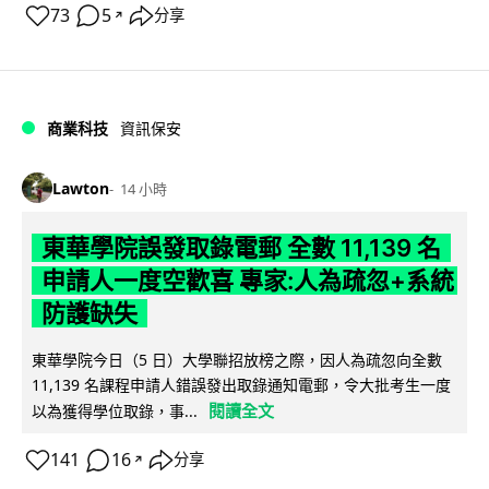
73
5
分享
↗
商業科技
資訊保安
Lawton
14 小時
東華學院誤發取錄電郵 全數 11,139 名
申請人一度空歡喜 專家:人為疏忽+系統
防護缺失
東華學院今日（5 日）大學聯招放榜之際，因人為疏忽向全數
11,139 名課程申請人錯誤發出取錄通知電郵，令大批考生一度
閱讀全文
以為獲得學位取錄，事...
141
16
分享
↗