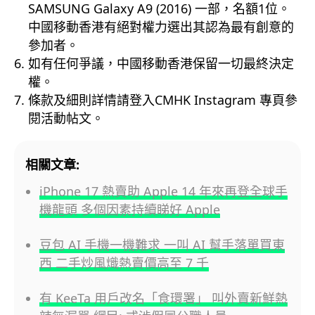
SAMSUNG Galaxy A9 (2016) 一部，名額1位。
中國移動香港有絕對權力選出其認為最有創意的
參加者。
如有任何爭議，中國移動香港保留一切最終決定
權。
條款及細則詳情請登入CMHK Instagram 專頁參
閱活動帖文。
相關文章:
iPhone 17 熱賣助 Apple 14 年來再登全球手
機龍頭 多個因素持續睇好 Apple
豆包 AI 手機一機難求 一叫 AI 幫手落單買東
西 二手炒風熾熱賣價高至 7 千
有 KeeTa 用戶改名「食環署」 叫外賣新鮮熱