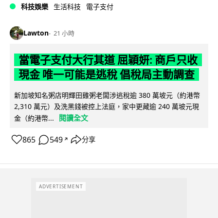
科技娛樂
生活科技
電子支付
Lawton
21 小時
當電子支付大行其道 屈穎妍: 商戶只收
現金 唯一可能是逃稅 倡稅局主動調查
新加坡知名粥店明輝田雞粥老闆涉逃稅逾 380 萬坡元（約港幣
2,310 萬元）及洗黑錢被控上法庭，家中更藏逾 240 萬坡元現
閱讀全文
金（約港幣...
865
549
分享
↗
ADVERTISEMENT