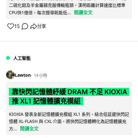
二硫化鉬及半金屬銻克服傳輸瓶頸，漢明距離計算速度比標準
閱讀全文
CPU快1億倍，每次搜尋耗能低...
15
分享
人工智能
Lawton
14 小時
靠快閃記憶體紓緩 DRAM 不足 KIOXIA
推 XL1 記憶體擴充模組
KIOXIA 發表全新記憶體擴充模組 XL1 系列，結合低延遲快閃記
憶體 XL-FLASH 與 CXL 介面，將快閃記憶體轉化為記憶體擴充
閱讀全文
方...