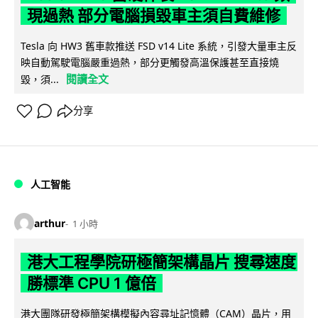
現過熱 部分電腦損毀車主須自費維修
Tesla 向 HW3 舊車款推送 FSD v14 Lite 系統，引發大量車主反
映自動駕駛電腦嚴重過熱，部分更觸發高溫保護甚至直接燒
閱讀全文
毀，須...
分享
人工智能
arthur
1 小時
港大工程學院研極簡架構晶片 搜尋速度
勝標準 CPU 1 億倍
港大團隊研發極簡架構模擬內容尋址記憶體（CAM）晶片，用