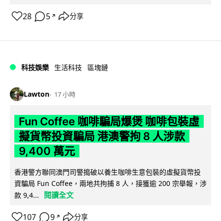
28
5
分享
↗
科技娛樂
生活科技
區塊鏈
Lawton
17 小時
Fun Coffee 咖啡騙局爆煲 咖啡包裝虛
擬貨幣投資騙局 港澳警拘 8 人涉款
9,400 萬元
香港警方聯同澳門司警搗破以養生咖啡生意包裝的虛擬貨幣投
資騙局 Fun Coffee，兩地共拘捕 8 人，接獲逾 200 宗舉報，涉
閱讀全文
款 9,4...
107
9
分享
↗