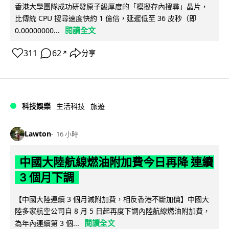
香港大學團隊成功研發原子級厚度的「模擬存內搜尋」晶片，
比傳統 CPU 搜尋速度快約 1 億倍，延遲低至 36 皮秒（即
閱讀全文
0.00000000...
311
62
分享
↗
科技娛樂
生活科技
旅遊
Lawton
16 小時
中國大陸航線燃油附加費今日再降 連續
3 個月下調
【中國大陸連續 3 個月減附加費，相反香港不斷加價】中國大
陸多家航空公司自 8 月 5 日起再度下調內陸航線燃油附加費，
閱讀全文
為年內連續第 3 個...