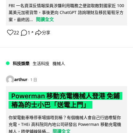
FBI 一名資深反情報探員涉嫌利用職務之便盜取敵對國家近 100
萬美元加密貨幣，事後更向 ChatGPT 諮詢理財及移民葡萄牙方
閱讀全文
案，最終因...
22
1
分享
↗
科技娛樂
生活科技
機械人
arthur
1 日
Powerman 移動充電機械人登港 免鋪
樁為的士小巴「送電上門」
你架電動車喺停車場搵唔到樁？有個機械人會自己行過嚟幫你
充電。THEi 高科院同內地公司研發出 Powerman 移動充電機
閱讀全文
械人，唔使鋪線裝樁...