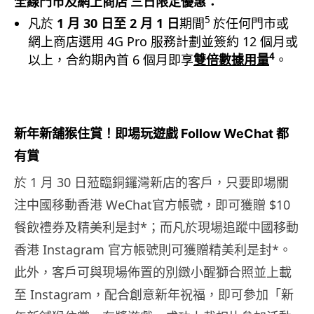
全線門市及網上商店
三日限定優惠
：
5
凡於
1
月
30
日至
2
月
1
日
期間
於任何門市或
網上商店選用 4G Pro 服務計劃並簽約 12 個月或
4
以上，合約期內首 6 個月即享
雙倍數據用量
。
新年新舖猴住賞
！即場玩遊戲
Follow WeChat
都
有賞
於 1 月 30 日蒞臨銅鑼灣新店的客戶，只要即場關
注中國移動香港 WeChat官方帳號，即可獲贈 $10
餐飲禮券及精美利是封*；而凡於現場追蹤中國移動
香港 Instagram 官方帳號則可獲贈精美利是封*。
此外，客戶可與現場佈置的別緻小醒獅合照並上載
至 Instagram，配合創意新年祝福，即可參加「新