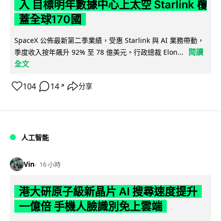
入 目標明年數據中心上太空 Starlink 覆
蓋全球170國
SpaceX 公佈最新第二季業績，受惠 Starlink 與 AI 業務帶動，
閱讀
季度收入按年飆升 92% 至 78 億美元。行政總裁 Elon...
全文
104
14
分享
↗
人工智能
Vin
16 小時
港大研原子級新晶片 AI 搜尋速度提升
一億倍 手機人臉識別免上雲端