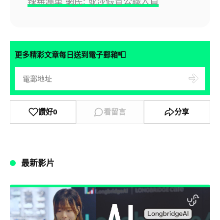
辣無漏單 網民: 或涉假冒公職人員
📮
更多精彩文章每日送到電子郵箱
讚好
0
看留言
分享
最新影片