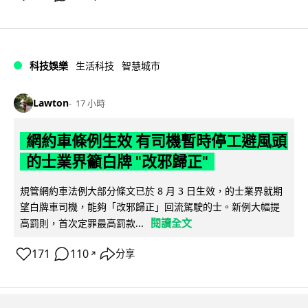
科技娛樂
生活科技
智慧城市
Lawton
17 小時
網約車條例生效 有司機暫時停工避風頭
的士業界籲白牌 "改邪歸正"
規管網約車法例大部分條文已於 8 月 3 日生效，的士業界就期
望白牌車司機，能夠「改邪歸正」回流駕駛的士。新例大幅提
閱讀全文
高罰則，首次定罪最高罰款...
171
110
分享
↗