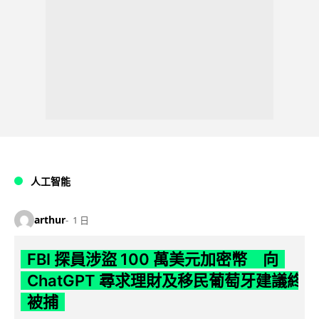
人工智能
arthur
1 日
FBI 探員涉盜 100 萬美元加密幣 向
ChatGPT 尋求理財及移民葡萄牙建議終
被捕