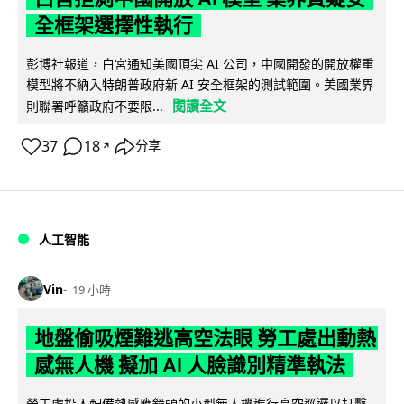
全框架選擇性執行
彭博社報道，白宮通知美國頂尖 AI 公司，中國開發的開放權重
模型將不納入特朗普政府新 AI 安全框架的測試範圍。美國業界
閱讀全文
則聯署呼籲政府不要限...
37
18
分享
↗
人工智能
Vin
19 小時
地盤偷吸煙難逃高空法眼 勞工處出動熱
感無人機 擬加 AI 人臉識別精準執法
勞工處投入配備熱感應鏡頭的小型無人機進行高空巡邏以打擊