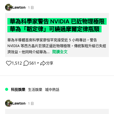
Lawton
1 日
華為科學家警告 NVIDIA 已近物理極限
華為「韜定律」可繞過摩爾定律瓶頸
華為半導體首席科學家廖恒罕見接受近 5 小時專訪，警告
NVIDIA 等西方晶片巨頭正逼近物理極限，傳統製程升級已失經
閱讀全文
濟效益。他同時介紹華為...
1,512
561
分享
↗
科技娛樂
生活娛樂
城中熱話
Lawton
1 日