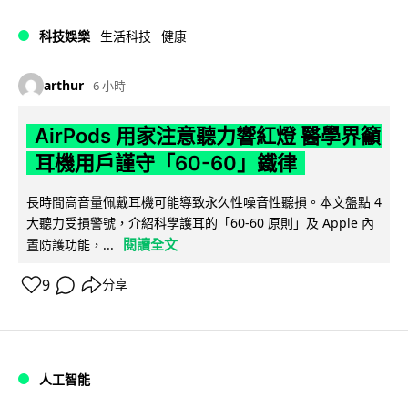
科技娛樂
生活科技
健康
arthur
6 小時
AirPods 用家注意聽力響紅燈 醫學界籲
耳機用戶謹守「60-60」鐵律
長時間高音量佩戴耳機可能導致永久性噪音性聽損。本文盤點 4
大聽力受損警號，介紹科學護耳的「60-60 原則」及 Apple 內
閱讀全文
置防護功能，...
9
分享
人工智能