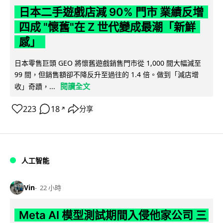
日本二手遊戲店減 90% 門市 業績反增
四成 "懷舊"在 Z 世代變成最潮「新鮮
感」
日本零售巨頭 GEO 將懷舊遊戲銷售門市從 1,000 間大幅減至
99 間，但銷售額卻不降反升至過往的 1.4 倍。做到「減店增
閱讀全文
收」奇蹟，...
223
18
分享
↗
人工智能
Vin
22 小時
Meta AI 模型測試期間入侵他家公司 三