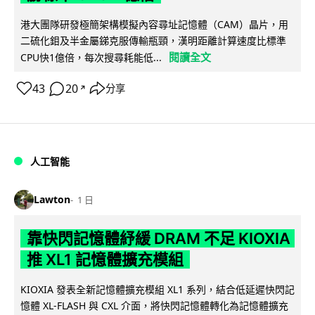
港大團隊研發極簡架構模擬內容尋址記憶體（CAM）晶片，用
二硫化鉬及半金屬銻克服傳輸瓶頸，漢明距離計算速度比標準
閱讀全文
CPU快1億倍，每次搜尋耗能低...
43
20
分享
↗
人工智能
Lawton
1 日
靠快閃記憶體紓緩 DRAM 不足 KIOXIA
推 XL1 記憶體擴充模組
KIOXIA 發表全新記憶體擴充模組 XL1 系列，結合低延遲快閃記
憶體 XL-FLASH 與 CXL 介面，將快閃記憶體轉化為記憶體擴充