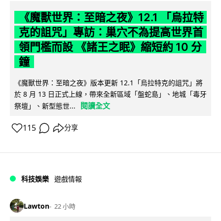
《魔獸世界：至暗之夜》12.1 「烏拉特
克的詛咒」專訪：巢穴不為提高世界首
領門檻而設 《諸王之眠》縮短約 10 分
鐘
《魔獸世界：至暗之夜》版本更新 12.1「烏拉特克的詛咒」將
於 8 月 13 日正式上線，帶來全新區域「盤蛇島」、地城「毒牙
閱讀全文
祭壇」、新型態世...
115
分享
科技娛樂
遊戲情報
Lawton
22 小時