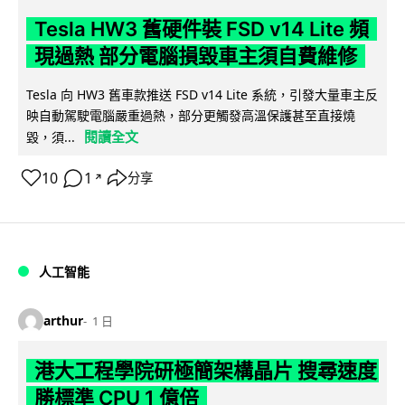
Tesla HW3 舊硬件裝 FSD v14 Lite 頻
現過熱 部分電腦損毀車主須自費維修
Tesla 向 HW3 舊車款推送 FSD v14 Lite 系統，引發大量車主反
映自動駕駛電腦嚴重過熱，部分更觸發高溫保護甚至直接燒
閱讀全文
毀，須...
10
1
分享
↗
人工智能
arthur
1 日
港大工程學院研極簡架構晶片 搜尋速度
勝標準 CPU 1 億倍