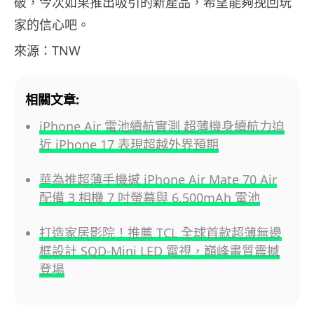
破，今次如果推出吸引的新產品，希望能夠挽回玩
家的信心吧。
來源：TNW
相關文章:
iPhone Air 電池續航實測 超薄機身續航力迫
近 iPhone 17 表現超越外界預期
華為推超薄手機撼 iPhone Air Mate 70 Air
配備 3 相機 7 吋螢幕與 6,500mAh 電池
打造家居影院！推薦 TCL 全球首款超薄無邊
框設計 SQD-Mini LED 電視，巔峰畫質震撼
登場