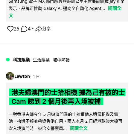
Samsung 電子 MX 部門顧客體驗辦公室主管兼副總裁 Jay Kim
閱讀全
表示，品牌正推動 Galaxy AI 邁向全自動化 Agent...
文
26
4
分享
↗
科技娛樂
生活娛樂
城中熱話
Lawton
1 日
港夫婦澳門的士拾相機 據為己有被的士
Cam 睇到 2 個月後再入境被捕
一對香港夫婦今年 5 月遊澳門乘的士拾獲他人遺留相機及電
池，拾遺不報並帶返香港自用。兩人本月 2 日經港珠澳大橋再
閱讀全文
次入境澳門時，被治安警察局...