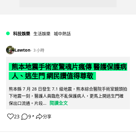
科技娛樂
生活娛樂
城中熱話
Lawton
3 小時
熊本地震手術室驚魂片瘋傳 醫護保護病
人、逃生門 網民讚值得尊敬
熊本縣 7 月 28 日發生 7.1 級地震，熊本綜合醫院手術室鏡頭拍
下地震一刻，醫護人員臨危不亂保護病人，更馬上開逃生門確
閱讀全文
保出口流通。片段...
23
9
分享
↗