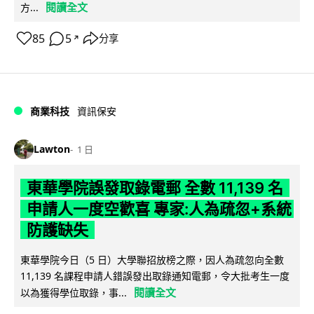
閱讀全文
方...
85
5
分享
↗
商業科技
資訊保安
Lawton
1 日
東華學院誤發取錄電郵 全數 11,139 名
申請人一度空歡喜 專家:人為疏忽+系統
防護缺失
東華學院今日（5 日）大學聯招放榜之際，因人為疏忽向全數
11,139 名課程申請人錯誤發出取錄通知電郵，令大批考生一度
閱讀全文
以為獲得學位取錄，事...