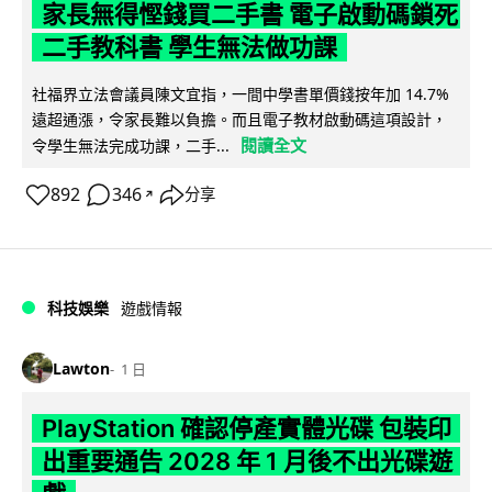
家長無得慳錢買二手書 電子啟動碼鎖死
二手教科書 學生無法做功課
社福界立法會議員陳文宜指，一間中學書單價錢按年加 14.7%
遠超通漲，令家長難以負擔。而且電子教材啟動碼這項設計，
閱讀全文
令學生無法完成功課，二手...
892
346
分享
↗
科技娛樂
遊戲情報
Lawton
1 日
PlayStation 確認停產實體光碟 包裝印
出重要通告 2028 年 1 月後不出光碟遊