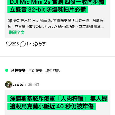
DJI Mic Mini 2s 實測 四發一收同步獨
立錄音 32-bit 防爆咪拍片必備
DJI 最新推出的 Mic Mini 2s 無線咪支援「四發一收」分軌錄
音，並首度下放 32-bit Float 浮點內錄功能。本文經實測其...
閱讀全文
256
1
分享
↗
科技娛樂
生活娛樂
城中熱話
Lawton
20 小時
澤連斯基怒斥俄軍「人肉狩獵」 無人機
追殺烏克蘭小販近 40 秒仍被炸傷