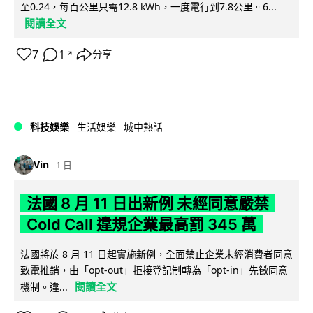
至0.24，每百公里只需12.8 kWh，一度電行到7.8公里。6...
閱讀全文
7
1
分享
↗
科技娛樂
生活娛樂
城中熱話
Vin
1 日
法國 8 月 11 日出新例 未經同意嚴禁
Cold Call 違規企業最高罰 345 萬
法國將於 8 月 11 日起實施新例，全面禁止企業未經消費者同意
致電推銷，由「opt-out」拒接登記制轉為「opt-in」先徵同意
閱讀全文
機制。違...