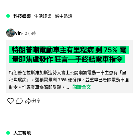
科技娛樂
生活娛樂
城中熱話
Vin
2 小時
特朗普嘲電動車主有里程病 剩 75% 電
量即焦慮發作 狂言一手終結電車指令
特朗普在拉斯維加斯造勢大會上公開嘲諷電動車車主患有「里
程焦慮病」，聲稱電量剩 75% 便發作，並重申已廢除電動車強
閱讀全文
制令。惟專業車媒隨即反駁，...
分享
人工智能