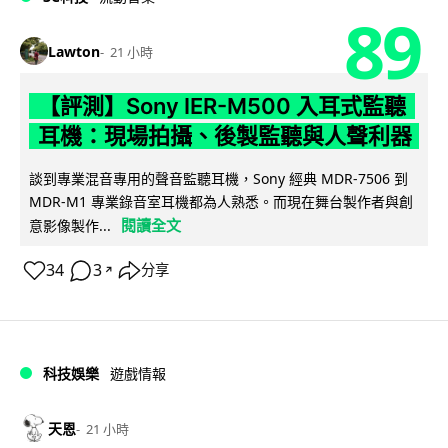
89
Lawton
21 小時
【評測】Sony IER-M500 入耳式監聽
耳機：現場拍攝、後製監聽與人聲利器
談到專業混音專用的聲音監聽耳機，Sony 經典 MDR-7506 到
MDR-M1 專業錄音室耳機都為人熟悉。而現在舞台製作者與創
閱讀全文
意影像製作...
34
3
分享
↗
科技娛樂
遊戲情報
天恩
21 小時