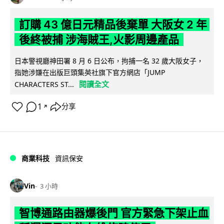
訂購 43 億日元精品後棄單 大阪女 2 年
後終被捕 涉海賊王,火影周邊產品
日本警視廳神田署 8 月 6 日公布，拘捕一名 32 歲大阪女子，
指她涉嫌在出版巨頭集英社旗下官方網店「JUMP
閱讀全文
CHARACTERS ST...
1
分享
↗
商業科技
資訊保安
Vin
3 小時
智博通路由器爆後門 官方緊急下架止血