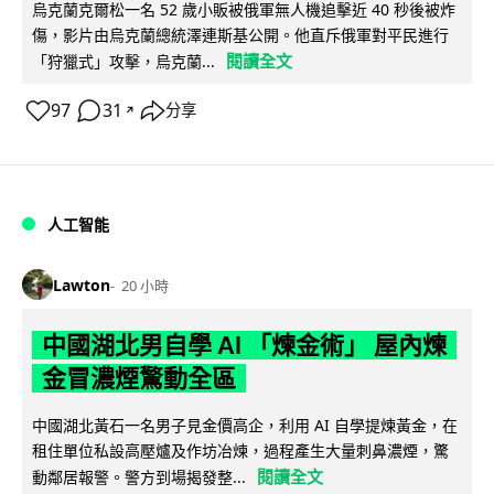
烏克蘭克爾松一名 52 歲小販被俄軍無人機追擊近 40 秒後被炸
傷，影片由烏克蘭總統澤連斯基公開。他直斥俄軍對平民進行
閱讀全文
「狩獵式」攻擊，烏克蘭...
97
31
分享
↗
人工智能
Lawton
20 小時
中國湖北男自學 AI 「煉金術」 屋內煉
金冒濃煙驚動全區
中國湖北黃石一名男子見金價高企，利用 AI 自學提煉黃金，在
租住單位私設高壓爐及作坊冶煉，過程產生大量刺鼻濃煙，驚
閱讀全文
動鄰居報警。警方到場揭發整...