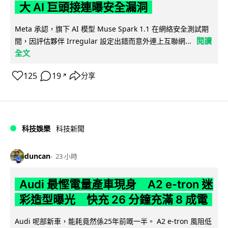
大 AI 巨頭接連曝安全漏洞
Meta 承認，旗下 AI 模型 Muse Spark 1.1 在網絡安全測試期
閱讀
間，因評估夥伴 Irregular 設定出錯而意外連上互聯網...
全文
125
19
分享
↗
科技娛樂
科技新聞
duncan
23 小時
Audi 最慳電量產車現身 A2 e-tron 迷
彩造型曝光 快充 26 分鐘充滿 8 成電
Audi 呢部新車，能耗竟然係25年前嘅一半。 A2 e-tron 風阻低