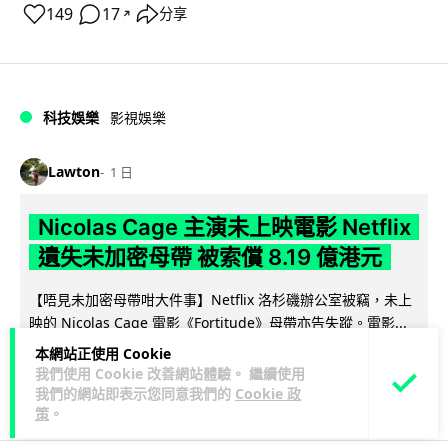
149
17
分享
↗
科技娛樂
影視娛樂
Lawton
1 日
Nicolas Cage 主演未上映電影 Netflix
遺失未加密母帶 被索償 8.19 億港元
【唔見未加密母帶咁大件事】Netflix 洛杉磯辦公室被竊，未上
映的 Nicolas Cage 電影《Fortitude》母帶亦告失蹤。電影...
閱讀全文
本網站正使用 Cookie
我們使用 Cookie 改善網站體驗。 繼續使用
184
10
分享
↗
我們的網站即表示您同意我們的
Cookie 政
策
。