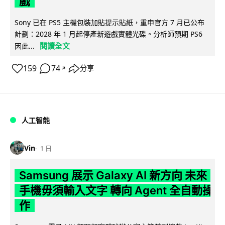
戲
Sony 已在 PS5 主機包裝加貼提示貼紙，重申官方 7 月已公布
計劃：2028 年 1 月起停產新遊戲實體光碟。分析師預期 PS6
閱讀全文
因此...
159
74
分享
↗
人工智能
Vin
1 日
Samsung 展示 Galaxy AI 新方向 未來
手機毋須輸入文字 轉向 Agent 全自動操
作