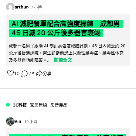
arthur
7 小時
AI 減肥餐單配合高強度操練 成都男
45 日減 20 公斤後多器官衰竭
成都一名男子跟隨 AI 制訂高強度減脂計劃，45 日內減去約 20
公斤後昏迷送院。醫生診斷他患上尿源性膿毒症、膿毒性休克
閱讀全文
及多器官功能障礙。...
10
2
分享
↗
3C科技
家居無線
影音產品
Vin
19 小時