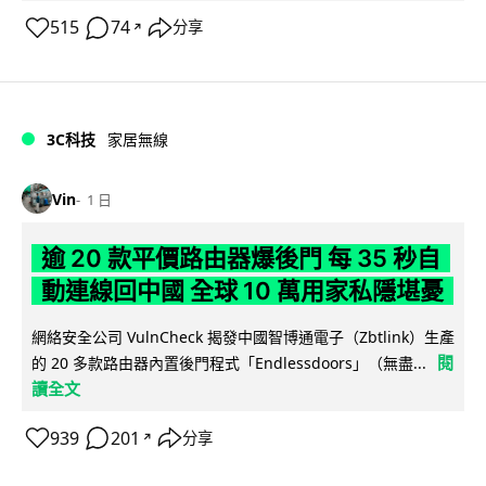
515
74
分享
↗
3C科技
家居無線
Vin
1 日
逾 20 款平價路由器爆後門 每 35 秒自
動連線回中國 全球 10 萬用家私隱堪憂
網絡安全公司 VulnCheck 揭發中國智博通電子（Zbtlink）生產
閱
的 20 多款路由器內置後門程式「Endlessdoors」（無盡...
讀全文
939
201
分享
↗