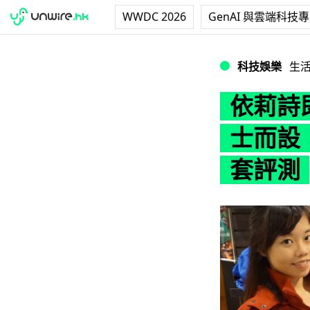
WWDC 2026
GenAI 與雲端科技
依莉詩即場試著：專為
科技娛樂
生
依莉詩即
士而設！
套評測