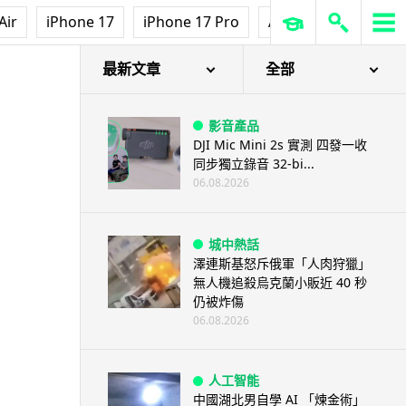
Air
iPhone 17
iPhone 17 Pro
AirPods Pro 3
Ap
最新文章
全部
影音產品
DJI Mic Mini 2s 實測 四發一收
同步獨立錄音 32-bi...
06.08.2026
城中熱話
澤連斯基怒斥俄軍「人肉狩獵」
無人機追殺烏克蘭小販近 40 秒
仍被炸傷
06.08.2026
人工智能
中國湖北男自學 AI 「煉金術」