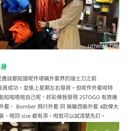
貼身
e 民應該都知道呢件堪稱外套界的瑞士刀之前
rter 集資成功，並係上星期左右發貨。但呢件外套咁特
知啱唔啱自己呢，好彩俾我發現 25TOGO 有齊連
套、 Bomber 飛行外套 同 無皺西裝外套 4款俾大
、唔同 size 都有添，咁就可以試清楚先訂。