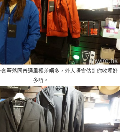
外套著落同普通風褸差唔多，外人唔會估到你收埋好
多嘢。