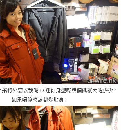
ber 飛行外套以我呢 D 迷你身型嚟講個碼就大咗少少，
如果唔係應該都幾貼身。