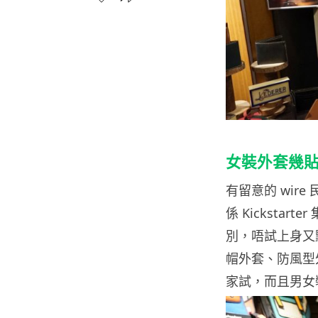
女裝外套幾
有留意的 wir
係 Kicksta
別，唔試上身又點
帽外套、防風型外
家試，而且男女裝