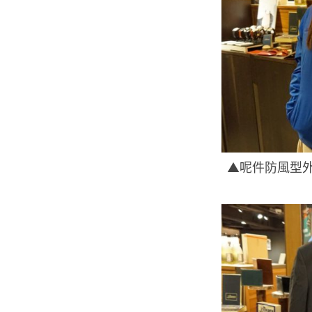
▲呢件防風型