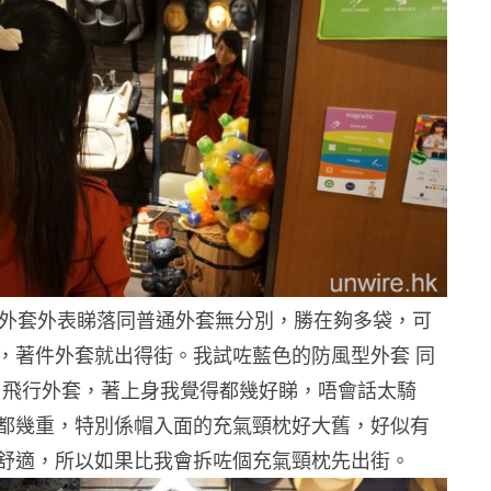
x 的外套外表睇落同普通外套無分別，勝在夠多袋，可
，著件外套就出得街。我試咗藍色的防風型外套 同
er 飛行外套，著上身我覺得都幾好睇，唔會話太騎
都幾重，特別係帽入面的
充氣頸枕好大舊，好似有
舒適，所以如果比我會拆咗個充氣頸枕先出街。