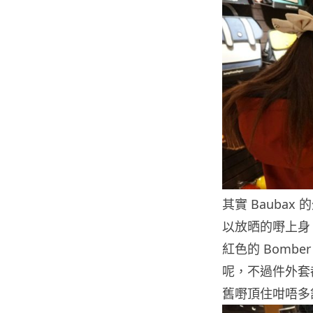
其實 Bauba
以放晒的嘢上身
紅色的 Bomb
呢，不過件外套
舊嘢頂住咁唔多