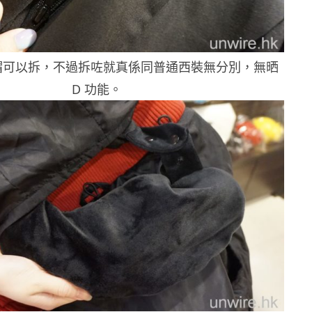
帽可以拆，不過拆咗就真係同普通西裝無分別，無晒
D 功能。