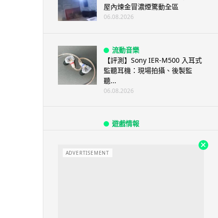
屋內煉金冒濃煙驚動全區
06.08.2026
流動音樂
【評測】Sony IER-M500 入耳式
監聽耳機：現場拍攝、後製監
聽...
06.08.2026
遊戲情報
《魔獸世界：至暗之夜》12.1
「烏拉特克的詛咒」專訪：巢穴
不為提高世...
ADVERTISEMENT
06.08.2026
遊戲情報
日本二手遊戲店減 90% 門市 業
績反增四成 “懷...