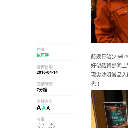
作者
依莉詩
前幾日唔少 wire 
好似話背部同上
發佈日期
2016-04-14
現尖沙咀誠品入面
先！
閱讀時間
7分鐘
字體大小
A
A
A
分享