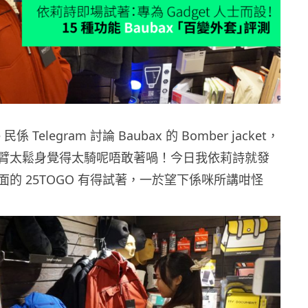
民係 Telegram 討論 Baubax 的 Bomber jacket，
臂太鬆身覺得太騎呢唔敢著喎！今日我依莉詩就發
的 25TOGO 有得試著，一於望下係咪所講咁怪