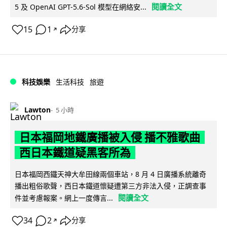
閱讀全文
5 及 OpenAI GPT-5.6-Sol 模型在網絡安...
15
1
分享
↗
科技娛樂
生活科技
旅遊
Lawton
5 小時
日本福岡地鐵廣播被入侵 播不雅歌曲
西日本鐵道疑黑客所為
日本福岡西鐵天神大牟田線兩個車站，8 月 4 日廣播系統離奇
播出粗俗歌聲，西日本鐵道懷疑遭第三方非法入侵，正調查事
閱讀全文
件並考慮報案。網上一度傳言...
34
2
分享
↗