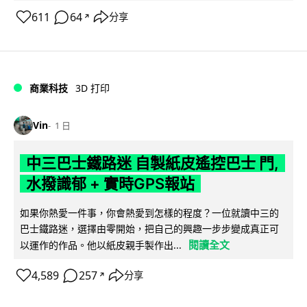
611
64
分享
↗
商業科技
3D 打印
Vin
1 日
中三巴士鐵路迷 自製紙皮遙控巴士 門,
水撥識郁 + 實時GPS報站
如果你熱愛一件事，你會熱愛到怎樣的程度？一位就讀中三的
巴士鐵路迷，選擇由零開始，把自己的興趣一步步變成真正可
閱讀全文
以運作的作品。他以紙皮親手製作出...
4,589
257
分享
↗