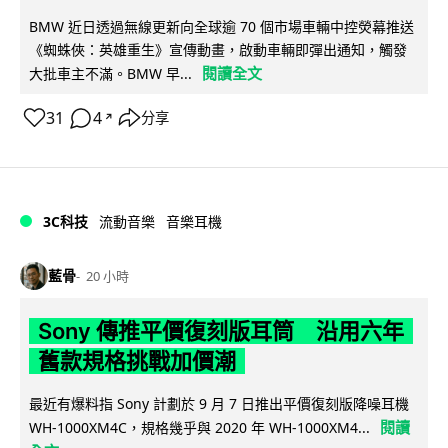
BMW 近日透過無線更新向全球逾 70 個市場車輛中控熒幕推送
《蜘蛛俠：英雄重生》宣傳動畫，啟動車輛即彈出通知，觸發
閱讀全文
大批車主不滿。BMW 早...
31
4
分享
↗
3C科技
流動音樂
音樂耳機
藍骨
20 小時
Sony 傳推平價復刻版耳筒 沿用六年
舊款規格挑戰加價潮
最近有爆料指 Sony 計劃於 9 月 7 日推出平價復刻版降噪耳機
閱讀
WH-1000XM4C，規格幾乎與 2020 年 WH-1000XM4...