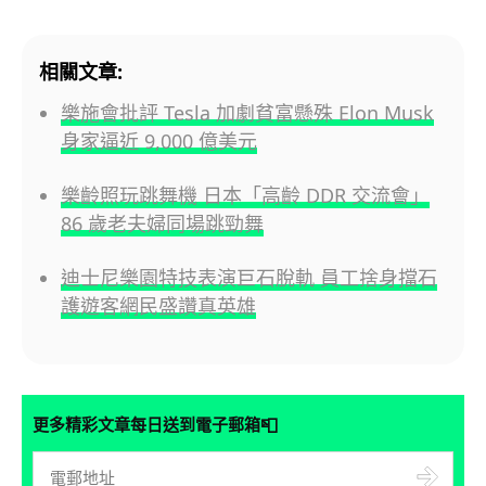
相關文章:
樂施會批評 Tesla 加劇貧富懸殊 Elon Musk
身家逼近 9,000 億美元
樂齡照玩跳舞機 日本「高齡 DDR 交流會」
86 歲老夫婦同場跳勁舞
迪士尼樂園特技表演巨石脫軌 員工捨身擋石
護遊客網民盛讚真英雄
📮
更多精彩文章每日送到電子郵箱