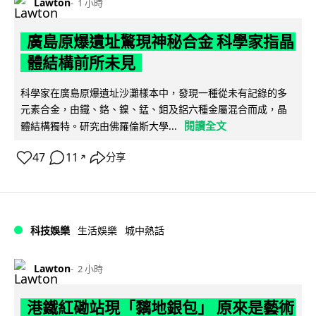
Lawton
1 小時
廣島原爆遺址驚現神秘合金 科學家指晶
體結構前所未見
科學家在廣島原爆遺址沙灘樣本中，發現一種從未有記錄的多
元素合金，由鐵、鉻、鎳、錳、鉬及鋁六種金屬混合而成，晶
閱讀全文
體結構獨特。研究由佛羅倫斯大學...
47
11
分享
↗
科技娛樂
生活娛樂
城中熱話
Lawton
2 小時
港鐵紅磡站現「黐地銀包」 原來是藝術