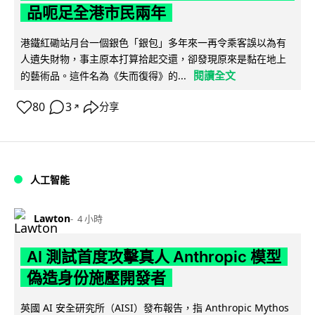
品呃足全港市民兩年
港鐵紅磡站月台一個銀色「銀包」多年來一再令乘客誤以為有
人遺失財物，事主原本打算拾起交還，卻發現原來是黏在地上
閱讀全文
的藝術品。這件名為《失而復得》的...
80
3
分享
↗
人工智能
Lawton
4 小時
AI 測試首度攻擊真人 Anthropic 模型
偽造身份施壓開發者
英國 AI 安全研究所（AISI）發布報告，指 Anthropic Mythos