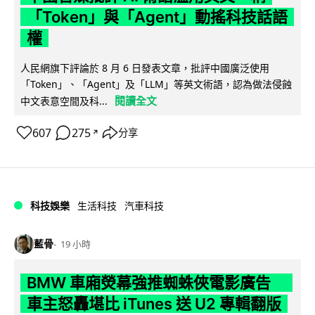
「Token」與「Agent」動搖科技話語
權
人民網旗下評論於 8 月 6 日發表文章，批評中國廣泛使用
「Token」、「Agent」及「LLM」等英文術語，認為做法侵蝕
閱讀全文
中文表意空間及科...
607
275
分享
↗
科技娛樂
生活科技
汽車科技
藍骨
19 小時
BMW 車廂熒幕強推蜘蛛俠電影廣告
車主怒轟堪比 iTunes 送 U2 專輯翻版