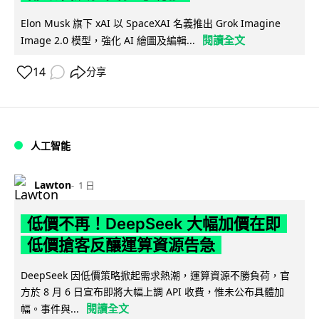
Elon Musk 旗下 xAI 以 SpaceXAI 名義推出 Grok Imagine
閱讀全文
Image 2.0 模型，強化 AI 繪圖及編輯...
14
分享
人工智能
Lawton
1 日
低價不再！DeepSeek 大幅加價在即
低價搶客反釀運算資源告急
DeepSeek 因低價策略掀起需求熱潮，運算資源不勝負荷，官
方於 8 月 6 日宣布即將大幅上調 API 收費，惟未公布具體加
閱讀全文
幅。事件與...