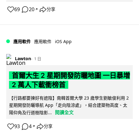
69
20
分享
↗
iOS App
應用軟件
應用軟件
Lawton
1 日
首爾大生 2 星期開發防曬地圖 一日暴增
2 萬人下載衝榜首
【行路都要揀好有遮陰】南韓首爾大學 23 歲學生劉敏俊利用 2
星期開發防曬導航 App「走向陰涼處」，結合建築物高度、太
閱讀全文
陽仰角及行道樹陰影...
93
4
分享
↗