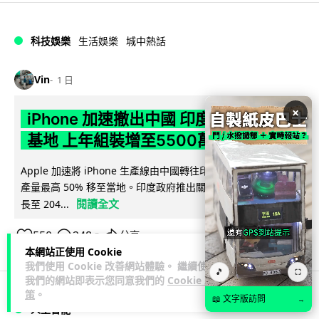
科技娛樂
生活娛樂
城中熱話
Vin
1 日
×
iPhone 加速撤出中國 印度成新機主要
基地 上年組裝增至5500萬部
Apple 加速將 iPhone 生產線由中國轉往印度，目標兩年內將
產量最高 50% 移至當地。印度政府推出關稅豁免及稅務優惠延
閱讀全文
長至 204...
550
248
分享
↗
本網站正使用 Cookie
我們使用 Cookie 改善網站體驗。 繼續使用
🎵
⛶
我們的網站即表示您同意我們的
Cookie 政
策
。
📖 文字版訪問
→
人工智能