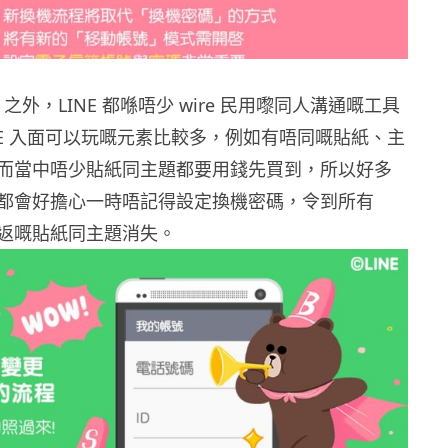
pp 之外，LINE 都喺唔少 wire 民用嚟同人溝通嘅工具
NE 入面可以玩嘅元素比較多，例如有唔同嘅貼紙、主
而當中唔少貼紙同主題都要用錢先買到，所以好多
都會好擔心一時唔記得設定換機密碼，令到所有
返嘅貼紙同主題消失。