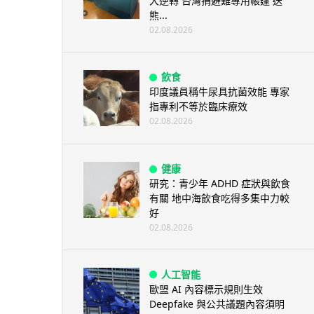
大逆轉 台灣捐避難專用帳篷 送
熊...
02.08.2026
飲食
印度議員稱牛尿具抗菌效能 專家
指專利不等於臨床療效
02.08.2026
健康
研究：青少年 ADHD 症狀與飲食
有關 地中海飲食吃得多集中力較
好
02.08.2026
人工智能
歐盟 AI 內容標示規則生效
Deepfake 與公共議題內容須明