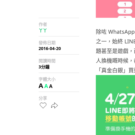
作者
丫丫
除咗 WhatsA
之一，始終 LI
發佈日期
2016-04-20
題甚至是遊戲，
人換機嘅時候，
閱讀時間
3分鐘
「真金白銀」買
字體大小
A
A
A
分享