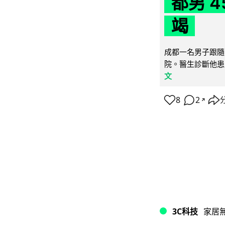
都男 4
竭
成都一名男子跟隨 
院。醫生診斷他患
文
8
2
↗
3C科技
家居