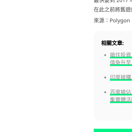
在此之前將舊遊戲
來源：Polygon
相關文章:
搶住投資 
值急升至 
印度搶購 
百度搶佔 
集實體活