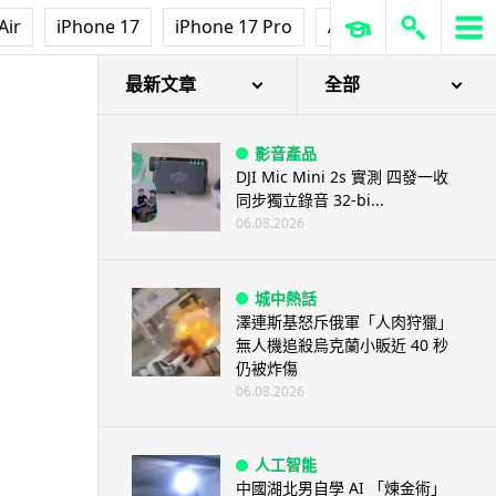
Air
iPhone 17
iPhone 17 Pro
AirPods Pro 3
Ap
最新文章
全部
影音產品
DJI Mic Mini 2s 實測 四發一收
同步獨立錄音 32-bi...
06.08.2026
城中熱話
澤連斯基怒斥俄軍「人肉狩獵」
無人機追殺烏克蘭小販近 40 秒
仍被炸傷
06.08.2026
人工智能
中國湖北男自學 AI 「煉金術」