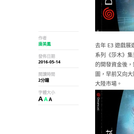
作者
唐美鳳
去年 E3 遊戲展
系列《莎木》集
發佈日期
2016-05-14
的開發資金後，
圖，早前又向大
閱讀時間
2分鐘
大陸市場。
字體大小
A
A
A