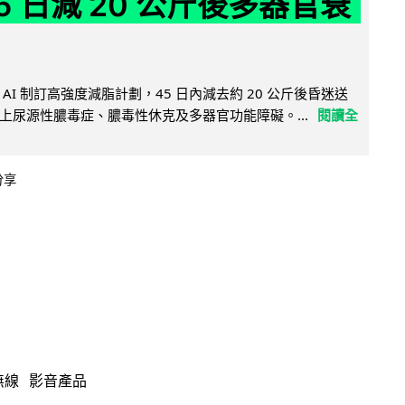
5 日減 20 公斤後多器官衰
AI 制訂高強度減脂計劃，45 日內減去約 20 公斤後昏迷送
上尿源性膿毒症、膿毒性休克及多器官功能障礙。...
閱讀全
分享
無線
影音產品