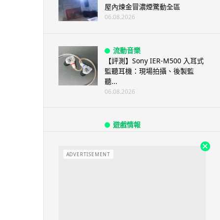
屋內煉金冒濃煙驚動全區
06.08.2026
流動音樂
【評測】Sony IER-M500 入耳式
監聽耳機：現場拍攝、後製監
聽...
06.08.2026
遊戲情報
《魔獸世界：至暗之夜》12.1
「烏拉特克的詛咒」專訪：巢穴
不為提高世...
ADVERTISEMENT
06.08.2026
遊戲情報
日本二手遊戲店減 90% 門市 業
績反增四成 “懷...