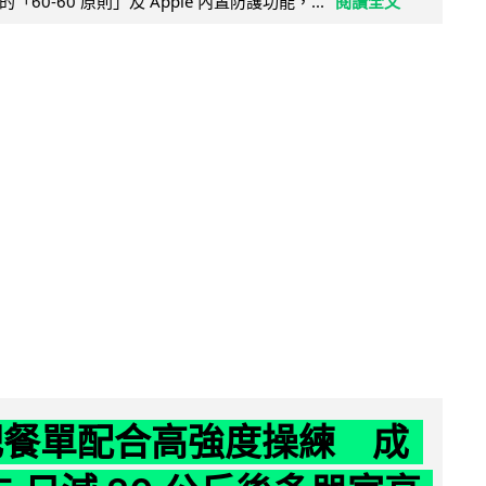
60-60 原則」及 Apple 內置防護功能，...
閱讀全文
減肥餐單配合高強度操練 成