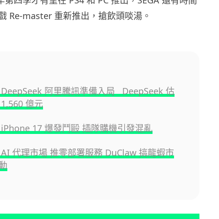
 Re-master 重新推出，搶飲頭啖湯。
DeepSeek 阿里騰訊準備入局 DeepSeek 估
1,560 億元
iPhone 17 爆發鬥毆 插隊購機引發混亂
AI 代理市場 推零部署服務 DuClaw 搞龍蝦市
動