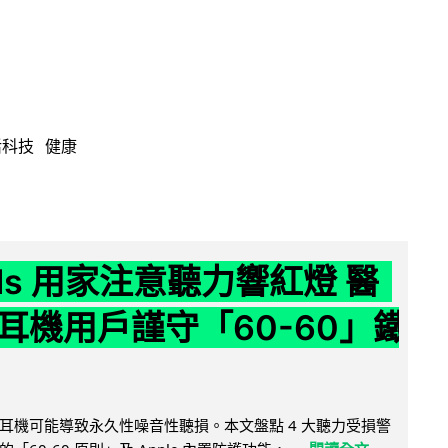
活科技
健康
ods 用家注意聽力響紅燈 醫
耳機用戶謹守「60-60」鐵
耳機可能導致永久性噪音性聽損。本文盤點 4 大聽力受損警