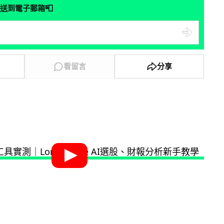
📮
送到電子郵箱
看留言
分享