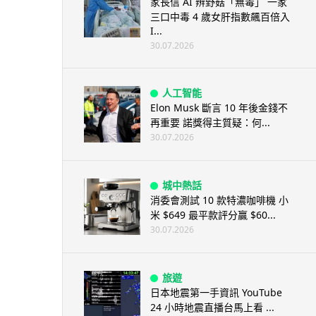
家長信 AI 辨野菇「無毒」 一家
三口中毒 4 歲女肝指數飆百倍入
I...
30.07.2026
人工智能
Elon Musk 斷言 10 年後金錢不
再重要 諾獎得主質疑：何...
30.07.2026
城中熱話
消委會測試 10 款特濃咖啡機 小
米 $649 最平款評分贏 $60...
30.07.2026
旅遊
日本地震第一手資訊 YouTube
24 小時地震直播台馬上看 ...