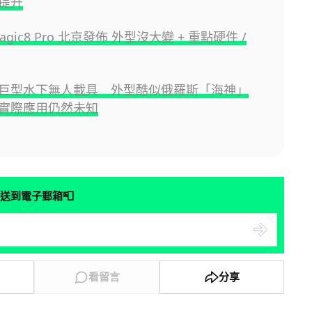
提升
Magic8 Pro 北京發佈 外型沒大變 + 重點硬件 /
巨型水下無人載具 外型酷似俄羅斯「海神」
實際應用仍然未知
📮
送到電子郵箱
看留言
分享