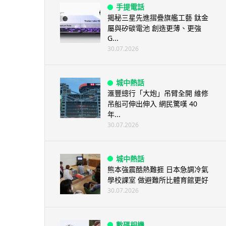
手提電話
揭秘三星先進摺疊旗艦工藝 鈦金
屬與矽碳電池 創造更薄、更強
G...
30.07.2026
城中熱話
滙豐總行「大炮」吊臂全開 維修
吊船可伸出伸入 網民驚嘆 40
年...
30.07.2026
城中熱話
熊本強震酷熱難捱 日本急調冷氣
學校課室 做避難所比體育館更好
30.07.2026
數碼相機