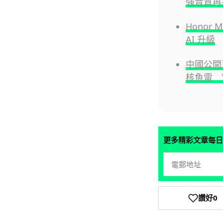
強音質再
Honor 
AI 升級
中國公開
核魚雷 
更多精彩文章每日
讚好
0