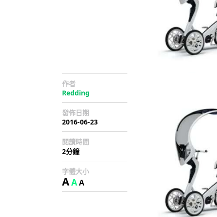
作者
Redding
發佈日期
2016-06-23
閱讀時間
2分鐘
字體大小
A
A
A