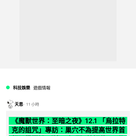
科技娛樂
遊戲情報
天恩
11 小時
《魔獸世界：至暗之夜》12.1 「烏拉特
克的詛咒」專訪：巢穴不為提高世界首