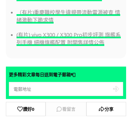
（有片)重慶職校學生違規帶流動電源被查 情
緒激動下跪求情
(有片) vivo X300 / X300 Pro初步評測 旗艦系
列手機 細機旗艦配置 附開售詳情公佈
📮
更多精彩文章每日送到電子郵箱
讚好
0
看留言
分享