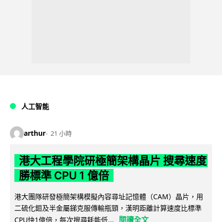
人工智能
arthur
21 小時
港大工程學院研極簡架構晶片 搜尋速度
勝標準 CPU 1 億倍
港大團隊研發極簡架構模擬內容尋址記憶體（CAM）晶片，用
二硫化鉬及半金屬銻克服傳輸瓶頸，漢明距離計算速度比標準
閱讀全文
CPU快1億倍，每次搜尋耗能低...