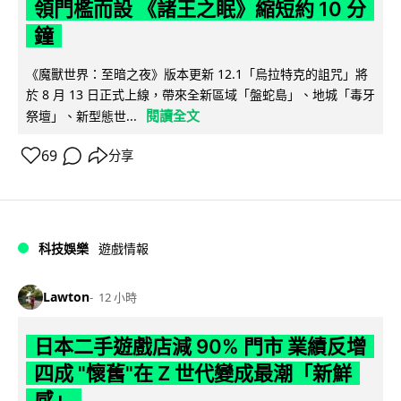
領門檻而設 《諸王之眠》縮短約 10 分
鐘
《魔獸世界：至暗之夜》版本更新 12.1「烏拉特克的詛咒」將
於 8 月 13 日正式上線，帶來全新區域「盤蛇島」、地城「毒牙
閱讀全文
祭壇」、新型態世...
69
分享
科技娛樂
遊戲情報
Lawton
12 小時
日本二手遊戲店減 90% 門市 業績反增
四成 "懷舊"在 Z 世代變成最潮「新鮮
感」