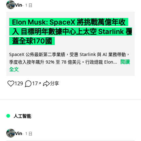
Vin
1 日
Elon Musk: SpaceX 將挑戰萬億年收
入 目標明年數據中心上太空 Starlink 覆
蓋全球170國
SpaceX 公佈最新第二季業績，受惠 Starlink 與 AI 業務帶動，
閱讀
季度收入按年飆升 92% 至 78 億美元。行政總裁 Elon...
全文
129
17
分享
↗
人工智能
Vin
1 日