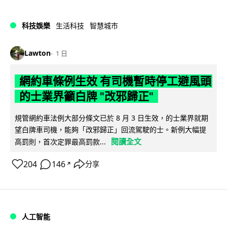
科技娛樂
生活科技
智慧城市
Lawton
1 日
網約車條例生效 有司機暫時停工避風頭
的士業界籲白牌 "改邪歸正"
規管網約車法例大部分條文已於 8 月 3 日生效，的士業界就期
望白牌車司機，能夠「改邪歸正」回流駕駛的士。新例大幅提
閱讀全文
高罰則，首次定罪最高罰款...
204
146
分享
↗
人工智能