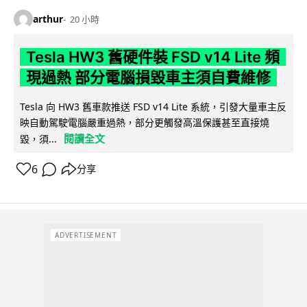
arthur
20 小時
Tesla HW3 舊硬件裝 FSD v14 Lite 頻
現過熱 部分電腦損毀車主須自費維修
Tesla 向 HW3 舊車款推送 FSD v14 Lite 系統，引發大量車主反
映自動駕駛電腦嚴重過熱，部分更觸發高溫保護甚至直接燒
閱讀全文
毀，須...
6
分享
ADVERTISEMENT