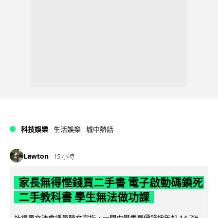
科技娛樂
生活娛樂
城中熱話
Lawton
15 小時
家長無得慳錢買二手書 電子啟動碼鎖死
二手教科書 學生無法做功課
社福界立法會議員陳文宜指，一間中學書單價錢按年加 14.7%