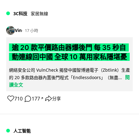
3C科技
家居無線
Vin
17 小時
逾 20 款平價路由器爆後門 每 35 秒自
動連線回中國 全球 10 萬用家私隱堪憂
網絡安全公司 VulnCheck 揭發中國智博通電子（Zbtlink）生產
閱
的 20 多款路由器內置後門程式「Endlessdoors」（無盡...
讀全文
710
177
分享
↗
人工智能