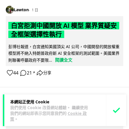
Lawton
1 日
白宮拒測中國開放 AI 模型 業界質疑安
全框架選擇性執行
彭博社報道，白宮通知美國頂尖 AI 公司，中國開發的開放權重
模型將不納入特朗普政府新 AI 安全框架的測試範圍。美國業界
閱讀全文
則聯署呼籲政府不要限...
44
21
分享
↗
本網站正使用 Cookie
人工智能
我們使用 Cookie 改善網站體驗。 繼續使用
我們的網站即表示您同意我們的
Cookie 政
Vin
1 日
策
。