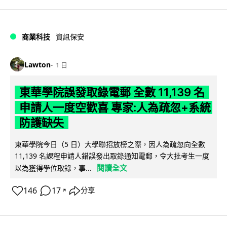
商業科技
資訊保安
Lawton
1 日
東華學院誤發取錄電郵 全數 11,139 名
申請人一度空歡喜 專家:人為疏忽+系統
防護缺失
東華學院今日（5 日）大學聯招放榜之際，因人為疏忽向全數
11,139 名課程申請人錯誤發出取錄通知電郵，令大批考生一度
閱讀全文
以為獲得學位取錄，事...
146
17
分享
↗