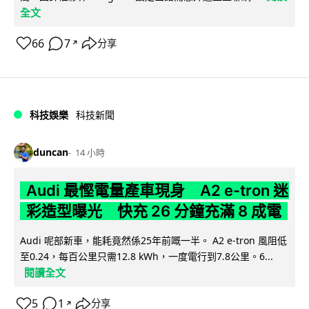
全文
66
7
分享
↗
科技娛樂
科技新聞
duncan
14 小時
Audi 最慳電量產車現身 A2 e-tron 迷
彩造型曝光 快充 26 分鐘充滿 8 成電
Audi 呢部新車，能耗竟然係25年前嘅一半。 A2 e-tron 風阻低
至0.24，每百公里只需12.8 kWh，一度電行到7.8公里。6...
閱讀全文
5
1
分享
↗