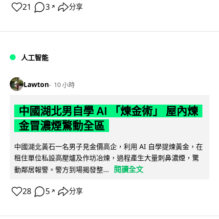
21
3
分享
↗
人工智能
Lawton
10 小時
中國湖北男自學 AI 「煉金術」 屋內煉
金冒濃煙驚動全區
中國湖北黃石一名男子見金價高企，利用 AI 自學提煉黃金，在
租住單位私設高壓爐及作坊冶煉，過程產生大量刺鼻濃煙，驚
閱讀全文
動鄰居報警。警方到場揭發整...
28
5
分享
↗