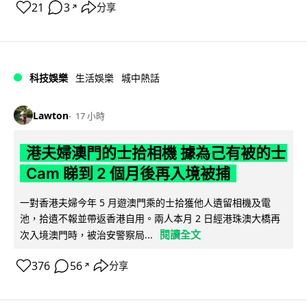
21
3
分享
↗
科技娛樂
生活娛樂
城中熱話
Lawton
17 小時
港夫婦澳門的士拾相機 據為己有被的士
Cam 睇到 2 個月後再入境被捕
一對香港夫婦今年 5 月遊澳門乘的士拾獲他人遺留相機及電
池，拾遺不報並帶返香港自用。兩人本月 2 日經港珠澳大橋再
閱讀全文
次入境澳門時，被治安警察局...
376
56
分享
↗