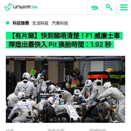
WWDC 2026
GenAI 與雲端科技專區
ERP 與商業 AI
【有片睇】快到睇唔清楚！F1 威廉士車隊造出最快入 Pit 換胎時間：1.92 秒
科技娛樂
生活科技
汽車科技
【有片睇】快到睇唔清楚！F1 威廉士車
隊造出最快入 Pit 換胎時間：1.92 秒
作者
發佈日期
閱讀時間