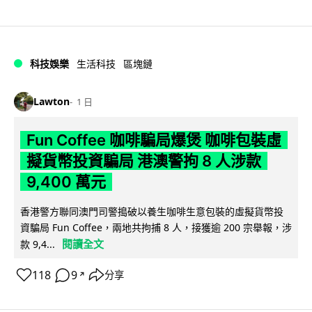
科技娛樂
生活科技
區塊鏈
Lawton
1 日
Fun Coffee 咖啡騙局爆煲 咖啡包裝虛
擬貨幣投資騙局 港澳警拘 8 人涉款
9,400 萬元
香港警方聯同澳門司警搗破以養生咖啡生意包裝的虛擬貨幣投
資騙局 Fun Coffee，兩地共拘捕 8 人，接獲逾 200 宗舉報，涉
閱讀全文
款 9,4...
118
9
分享
↗