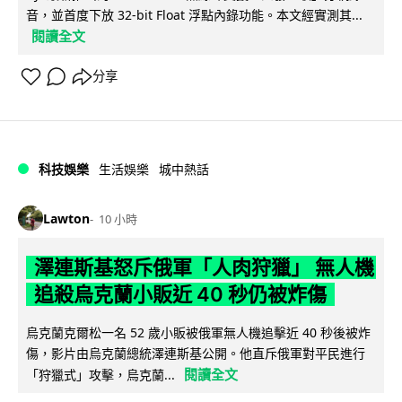
音，並首度下放 32-bit Float 浮點內錄功能。本文經實測其...
閱讀全文
分享
科技娛樂
生活娛樂
城中熱話
Lawton
10 小時
澤連斯基怒斥俄軍「人肉狩獵」 無人機
追殺烏克蘭小販近 40 秒仍被炸傷
烏克蘭克爾松一名 52 歲小販被俄軍無人機追擊近 40 秒後被炸
傷，影片由烏克蘭總統澤連斯基公開。他直斥俄軍對平民進行
閱讀全文
「狩獵式」攻擊，烏克蘭...