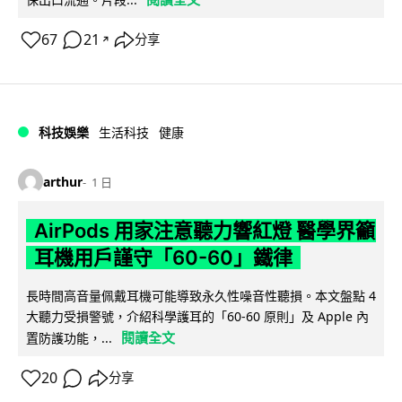
67
21
分享
↗
科技娛樂
生活科技
健康
arthur
1 日
AirPods 用家注意聽力響紅燈 醫學界籲
耳機用戶謹守「60-60」鐵律
長時間高音量佩戴耳機可能導致永久性噪音性聽損。本文盤點 4
大聽力受損警號，介紹科學護耳的「60-60 原則」及 Apple 內
閱讀全文
置防護功能，...
20
分享