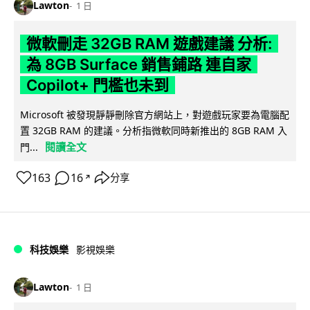
Lawton
1 日
微軟刪走 32GB RAM 遊戲建議 分析:
為 8GB Surface 銷售鋪路 連自家
Copilot+ 門檻也未到
Microsoft 被發現靜靜刪除官方網站上，對遊戲玩家要為電腦配
置 32GB RAM 的建議。分析指微軟同時新推出的 8GB RAM 入
閱讀全文
門...
163
16
分享
↗
科技娛樂
影視娛樂
Lawton
1 日