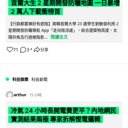
首爾大生 2 星期開發防曬地圖 一日暴增
2 萬人下載衝榜首
【行路都要揀好有遮陰】南韓首爾大學 23 歲學生劉敏俊利用 2
星期開發防曬導航 App「走向陰涼處」，結合建築物高度、太
閱讀全文
陽仰角及行道樹陰影...
71
3
分享
↗
科技娛樂
科技新聞
arthur
15 小時
冷氣 24 小時長開電費更平？內地網民
實測結果兩極 專家拆解慳電邏輯