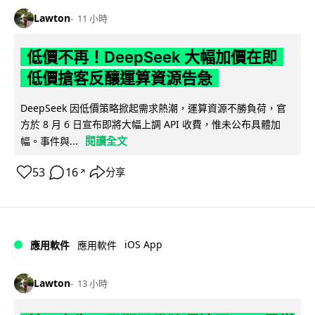
Lawton
11 小時
低價不再！DeepSeek 大幅加價在即
低價搶客反釀運算資源告急
DeepSeek 因低價策略掀起需求熱潮，運算資源不勝負荷，官
方於 8 月 6 日宣布即將大幅上調 API 收費，惟未公布具體加
閱讀全文
幅。事件與...
53
16
分享
↗
iOS App
應用軟件
應用軟件
Lawton
13 小時