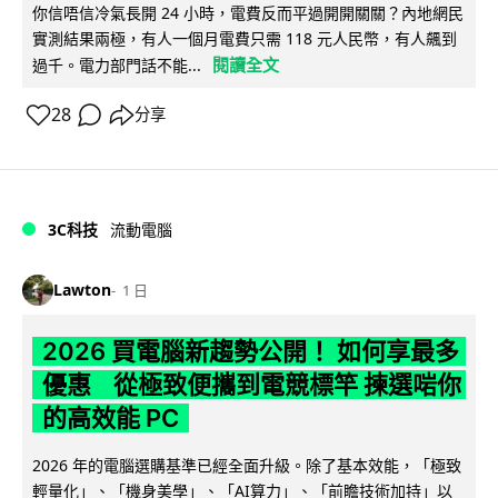
你信唔信冷氣長開 24 小時，電費反而平過開開關關？內地網民
實測結果兩極，有人一個月電費只需 118 元人民幣，有人飆到
閱讀全文
過千。電力部門話不能...
28
分享
3C科技
流動電腦
Lawton
1 日
2026 買電腦新趨勢公開！ 如何享最多
優惠 從極致便攜到電競標竿 揀選啱你
的高效能 PC
2026 年的電腦選購基準已經全面升級。除了基本效能，「極致
輕量化」、「機身美學」、「AI算力」、「前瞻技術加持」以