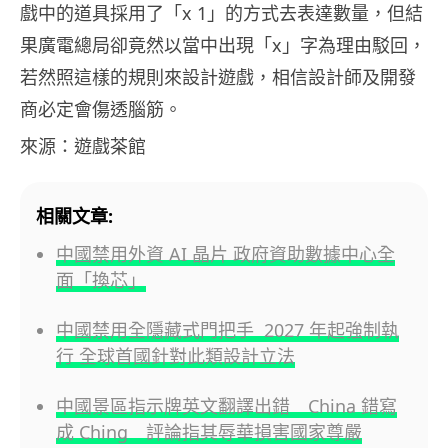
戲中的道具採用了「x 1」的方式去表達數量，但結
果廣電總局卻竟然以當中出現「x」字為理由駁回，
若然照這樣的規則來設計遊戲，相信設計師及開發
商必定會傷透腦筋。
來源：遊戲茶館
相關文章:
中國禁用外資 AI 晶片 政府資助數據中心全
面「換芯」
中國禁用全隱藏式門把手 2027 年起強制執
行 全球首國針對此類設計立法
中國景區指示牌英文翻譯出錯 China 錯寫
成 Ching 評論指其辱華損害國家尊嚴