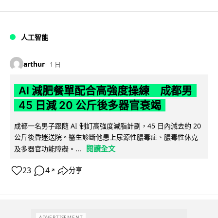
人工智能
arthur
1 日
AI 減肥餐單配合高強度操練 成都男
45 日減 20 公斤後多器官衰竭
成都一名男子跟隨 AI 制訂高強度減脂計劃，45 日內減去約 20
公斤後昏迷送院。醫生診斷他患上尿源性膿毒症、膿毒性休克
閱讀全文
及多器官功能障礙。...
23
4
分享
↗
ADVERTISEMENT