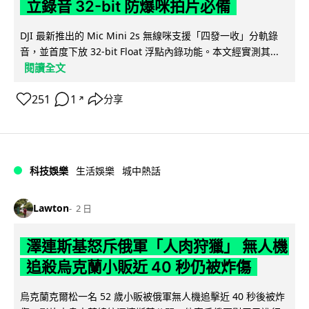
立錄音 32-bit 防爆咪拍片必備
DJI 最新推出的 Mic Mini 2s 無線咪支援「四發一收」分軌錄
音，並首度下放 32-bit Float 浮點內錄功能。本文經實測其...
閱讀全文
251
1
分享
↗
科技娛樂
生活娛樂
城中熱話
Lawton
2 日
澤連斯基怒斥俄軍「人肉狩獵」 無人機
追殺烏克蘭小販近 40 秒仍被炸傷
烏克蘭克爾松一名 52 歲小販被俄軍無人機追擊近 40 秒後被炸