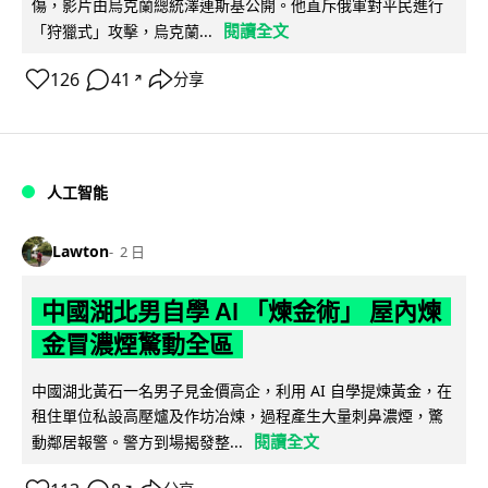
傷，影片由烏克蘭總統澤連斯基公開。他直斥俄軍對平民進行
閱讀全文
「狩獵式」攻擊，烏克蘭...
126
41
分享
↗
人工智能
Lawton
2 日
中國湖北男自學 AI 「煉金術」 屋內煉
金冒濃煙驚動全區
中國湖北黃石一名男子見金價高企，利用 AI 自學提煉黃金，在
租住單位私設高壓爐及作坊冶煉，過程產生大量刺鼻濃煙，驚
閱讀全文
動鄰居報警。警方到場揭發整...