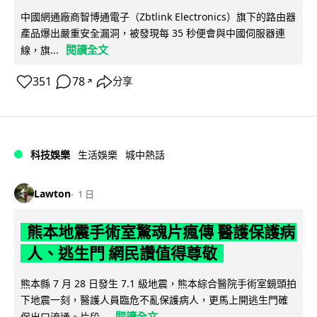
中國網通廠商智博通電子（Zbtlink Electronics）旗下的路由器
產品爆出嚴重安全漏洞，被發現每 35 秒便會與中國伺服器連
閱讀全文
線，旗...
351
78
分享
↗
科技娛樂
生活娛樂
城中熱話
Lawton
1 日
熊本地震手術室驚魂片瘋傳 醫護保護病
人、逃生門 網民讚值得尊敬
熊本縣 7 月 28 日發生 7.1 級地震，熊本綜合醫院手術室鏡頭拍
下地震一刻，醫護人員臨危不亂保護病人，更馬上開逃生門確
閱讀全文
保出口流通。片段...