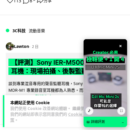
113
8
分享
↗
3C科技
流動音樂
89
×
Lawton
2 日
【評測】Sony IER-M500 入耳式監聽
耳機：現場拍攝、後製監聽與人聲利器
談到專業混音專用的聲音監聽耳機，Sony 經典 MDR-7506 到
MDR-M1 專業錄音室耳機都為人熟悉。而現在舞台製作者與創
閱讀全文
意影像製作...
本網站正使用 Cookie
我們使用 Cookie 改善網站體驗。 繼續使用
39
5
分享
↗
🎵
⛶
我們的網站即表示您同意我們的
Cookie 政
策
。
📖 詳細評測
→