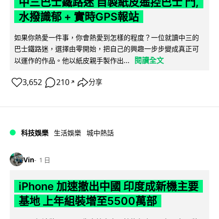
中三巴士鐵路迷 自製紙皮遙控巴士 門,
水撥識郁 + 實時GPS報站
如果你熱愛一件事，你會熱愛到怎樣的程度？一位就讀中三的
巴士鐵路迷，選擇由零開始，把自己的興趣一步步變成真正可
閱讀全文
以運作的作品。他以紙皮親手製作出...
3,652
210
分享
↗
科技娛樂
生活娛樂
城中熱話
Vin
1 日
iPhone 加速撤出中國 印度成新機主要
基地 上年組裝增至5500萬部