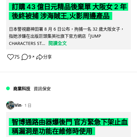
訂購 43 億日元精品後棄單 大阪女 2 年
後終被捕 涉海賊王,火影周邊產品
日本警視廳神田署 8 月 6 日公布，拘捕一名 32 歲大阪女子，
指她涉嫌在出版巨頭集英社旗下官方網店「JUMP
閱讀全文
CHARACTERS ST...
75
9
分享
↗
商業科技
資訊保安
Vin
1 日
智博通路由器爆後門 官方緊急下架止血
稱漏洞是功能在維修時使用