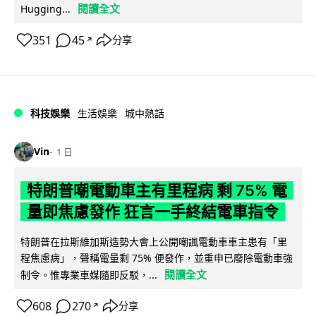
閱讀全文
Hugging...
351
45
分享
↗
科技娛樂
生活娛樂
城中熱話
Vin
1 日
特朗普嘲電動車主有里程病 剩 75% 電
量即焦慮發作 狂言一手終結電車指令
特朗普在拉斯維加斯造勢大會上公開嘲諷電動車車主患有「里
程焦慮病」，聲稱電量剩 75% 便發作，並重申已廢除電動車強
閱讀全文
制令。惟專業車媒隨即反駁，...
608
270
分享
↗