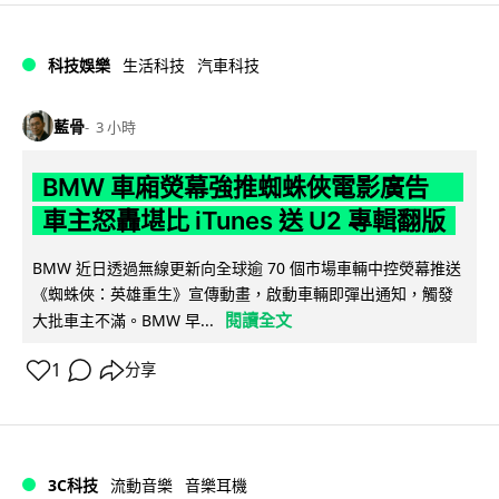
科技娛樂
生活科技
汽車科技
藍骨
3 小時
BMW 車廂熒幕強推蜘蛛俠電影廣告
車主怒轟堪比 iTunes 送 U2 專輯翻版
BMW 近日透過無線更新向全球逾 70 個市場車輛中控熒幕推送
《蜘蛛俠：英雄重生》宣傳動畫，啟動車輛即彈出通知，觸發
閱讀全文
大批車主不滿。BMW 早...
1
分享
3C科技
流動音樂
音樂耳機