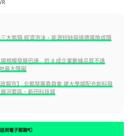
VR
展遇三大瓶頸 經濟泡沫、能源短缺與道德風險成隱
理市場規模發展迅速 近 8 成企業數據品質不達
地最大障礙
5施政報告】 北都發展委員會 建大學城配合創科發
發展河套區、新田科技城
📮
送到電子郵箱