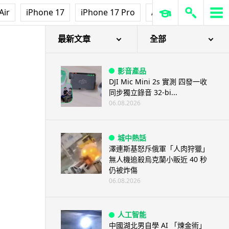
Air
iPhone 17
iPhone 17 Pro
AirPods Pro 3
Ap
最新文章
全部
影音產品
DJI Mic Mini 2s 實測 四發一收
同步獨立錄音 32-bi...
06.08.2026
城中熱話
澤連斯基怒斥俄軍「人肉狩獵」
無人機追殺烏克蘭小販近 40 秒
仍被炸傷
06.08.2026
人工智能
中國湖北男自學 AI 「煉金術」