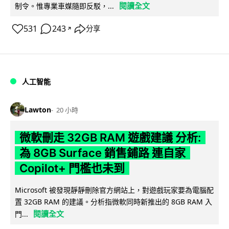
閱讀全文
制令。惟專業車媒隨即反駁，...
531
243
分享
↗
人工智能
Lawton
20 小時
微軟刪走 32GB RAM 遊戲建議 分析:
為 8GB Surface 銷售鋪路 連自家
Copilot+ 門檻也未到
Microsoft 被發現靜靜刪除官方網站上，對遊戲玩家要為電腦配
置 32GB RAM 的建議。分析指微軟同時新推出的 8GB RAM 入
閱讀全文
門...