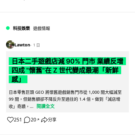
科技娛樂
遊戲情報
Lawton
1 日
日本二手遊戲店減 90% 門市 業績反增
四成 "懷舊"在 Z 世代變成最潮「新鮮
感」
日本零售巨頭 GEO 將懷舊遊戲銷售門市從 1,000 間大幅減至
99 間，但銷售額卻不降反升至過往的 1.4 倍。做到「減店增
閱讀全文
收」奇蹟，...
251
20
分享
↗