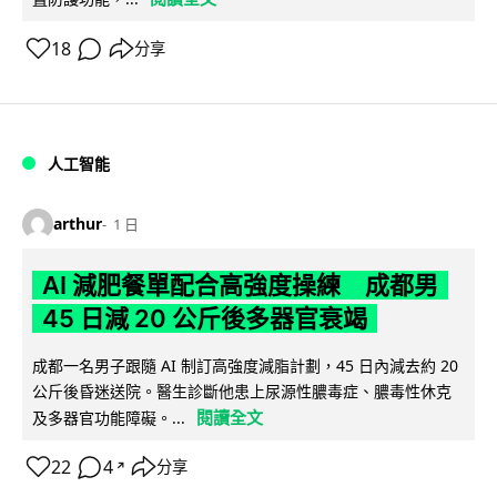
18
分享
人工智能
arthur
1 日
AI 減肥餐單配合高強度操練 成都男
45 日減 20 公斤後多器官衰竭
成都一名男子跟隨 AI 制訂高強度減脂計劃，45 日內減去約 20
公斤後昏迷送院。醫生診斷他患上尿源性膿毒症、膿毒性休克
閱讀全文
及多器官功能障礙。...
22
4
分享
↗