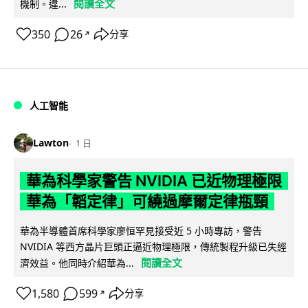
閱讀全文
機制。違...
350
26
分享
↗
人工智能
Lawton
1 日
華為科學家警告 NVIDIA 已近物理極限
華為「韜定律」可繞過摩爾定律瓶頸
華為半導體首席科學家廖恒罕見接受近 5 小時專訪，警告
NVIDIA 等西方晶片巨頭正逼近物理極限，傳統製程升級已失經
閱讀全文
濟效益。他同時介紹華為...
1,580
599
分享
↗