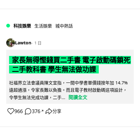
科技娛樂
生活娛樂
城中熱話
Lawton
1 日
家長無得慳錢買二手書 電子啟動碼鎖死
二手教科書 學生無法做功課
社福界立法會議員陳文宜指，一間中學書單價錢按年加 14.7%
遠超通漲，令家長難以負擔。而且電子教材啟動碼這項設計，
閱讀全文
令學生無法完成功課，二手...
966
376
分享
↗