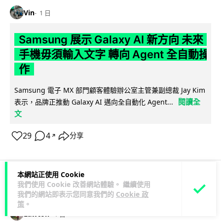
Vin
1 日
Samsung 展示 Galaxy AI 新方向 未來
手機毋須輸入文字 轉向 Agent 全自動操
作
Samsung 電子 MX 部門顧客體驗辦公室主管兼副總裁 Jay Kim
閱讀全
表示，品牌正推動 Galaxy AI 邁向全自動化 Agent...
文
29
4
分享
↗
本網站正使用 Cookie
我們使用 Cookie 改善網站體驗。 繼續使用
科技娛樂
生活娛樂
城中熱話
我們的網站即表示您同意我們的
Cookie 政
策
。
Lawton
1 日