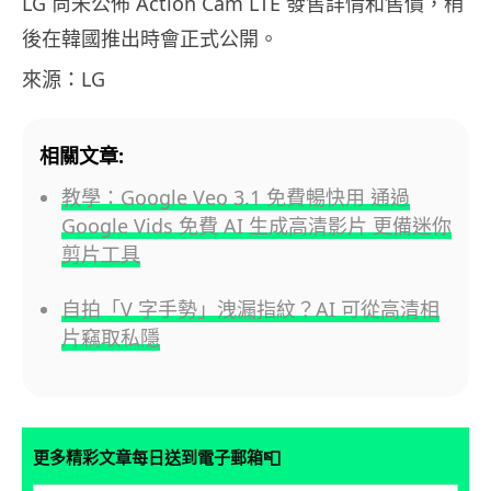
LG 尚未公佈 Action Cam LTE 發售詳情和售價，稍
後在韓國推出時會正式公開。
來源：LG
相關文章:
教學：Google Veo 3.1 免費暢快用 通過
Google Vids 免費 AI 生成高清影片 更備迷你
剪片工具
自拍「V 字手勢」洩漏指紋？AI 可從高清相
片竊取私隱
📮
更多精彩文章每日送到電子郵箱