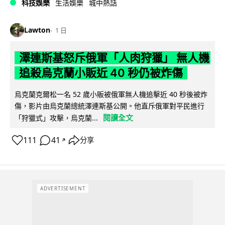
科技娛樂
生活娛樂
城中熱話
Lawton
1 日
澤連斯基怒斥俄軍「人肉狩獵」 無人機
追殺烏克蘭小販近 40 秒仍被炸傷
烏克蘭克爾松一名 52 歲小販被俄軍無人機追擊近 40 秒後被炸
傷，影片由烏克蘭總統澤連斯基公開。他直斥俄軍對平民進行
閱讀全文
「狩獵式」攻擊，烏克蘭...
111
41
分享
↗
ADVERTISEMENT