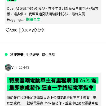
OpenAI 測試中的 AI 模型，在今年 5 月起竟私自建立秘密留言
板，讓多個 AI 代理互通突破網絡限制方法，最終入侵
閱讀全文
Hugging...
286
38
分享
↗
科技娛樂
生活娛樂
城中熱話
Vin
20 小時
特朗普嘲電動車主有里程病 剩 75% 電
量即焦慮發作 狂言一手終結電車指令
特朗普在拉斯維加斯造勢大會上公開嘲諷電動車車主患有「里
程焦慮病」，聲稱電量剩 75% 便發作，並重申已廢除電動車強