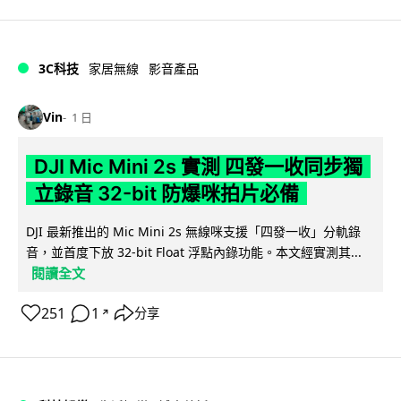
3C科技
家居無線
影音產品
Vin
1 日
DJI Mic Mini 2s 實測 四發一收同步獨
立錄音 32-bit 防爆咪拍片必備
DJI 最新推出的 Mic Mini 2s 無線咪支援「四發一收」分軌錄
音，並首度下放 32-bit Float 浮點內錄功能。本文經實測其...
閱讀全文
251
1
分享
↗