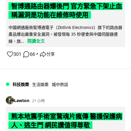
智博通路由器爆後門 官方緊急下架止血
稱漏洞是功能在維修時使用
中國網通廠商智博通電子（Zbtlink Electronics）旗下的路由器
產品爆出嚴重安全漏洞，被發現每 35 秒便會與中國伺服器連
閱讀全文
線，旗...
301
66
分享
↗
科技娛樂
生活娛樂
城中熱話
Lawton
21 小時
熊本地震手術室驚魂片瘋傳 醫護保護病
人、逃生門 網民讚值得尊敬