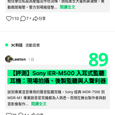
租住單位私設高壓爐及作坊冶煉，過程產生大量刺鼻濃煙，驚
閱讀全文
動鄰居報警。警方到場揭發整...
110
7
分享
↗
3C科技
流動音樂
89
Lawton
1 日
【評測】Sony IER-M500 入耳式監聽
耳機：現場拍攝、後製監聽與人聲利器
談到專業混音專用的聲音監聽耳機，Sony 經典 MDR-7506 到
MDR-M1 專業錄音室耳機都為人熟悉。而現在舞台製作者與創
閱讀全文
意影像製作...