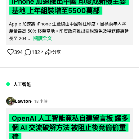
iPhone 加速撤出中國 印度成新機主要
基地 上年組裝增至5500萬部
Apple 加速將 iPhone 生產線由中國轉往印度，目標兩年內將
產量最高 50% 移至當地。印度政府推出關稅豁免及稅務優惠延
閱讀全文
長至 204...
394
182
分享
↗
人工智能
Lawton
18 小時
OpenAI 人工智能竟私自建留言板 讓多
個 AI 交流破解方法 被阻止後竟偷偷重
建