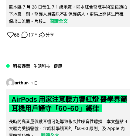
熊本縣 7 月 28 日發生 7.1 級地震，熊本綜合醫院手術室鏡頭拍
下地震一刻，醫護人員臨危不亂保護病人，更馬上開逃生門確
閱讀全文
保出口流通。片段...
66
17
分享
↗
科技娛樂
生活科技
健康
arthur
1 日
AirPods 用家注意聽力響紅燈 醫學界籲
耳機用戶謹守「60-60」鐵律
長時間高音量佩戴耳機可能導致永久性噪音性聽損。本文盤點 4
大聽力受損警號，介紹科學護耳的「60-60 原則」及 Apple 內
閱讀全文
置防護功能，...