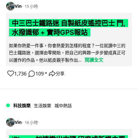
Vin
15 小時
中三巴士鐵路迷 自製紙皮遙控巴士 門,
水撥識郁 + 實時GPS報站
如果你熱愛一件事，你會熱愛到怎樣的程度？一位就讀中三的
巴士鐵路迷，選擇由零開始，把自己的興趣一步步變成真正可
閱讀全文
以運作的作品。他以紙皮親手製作出...
1,736
109
分享
↗
科技娛樂
生活娛樂
城中熱話
Vin
16 小時