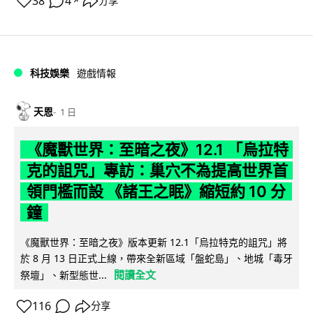
38
4
分享
↗
科技娛樂
遊戲情報
天恩
1 日
《魔獸世界：至暗之夜》12.1 「烏拉特
克的詛咒」專訪：巢穴不為提高世界首
領門檻而設 《諸王之眠》縮短約 10 分
鐘
《魔獸世界：至暗之夜》版本更新 12.1「烏拉特克的詛咒」將
於 8 月 13 日正式上線，帶來全新區域「盤蛇島」、地城「毒牙
閱讀全文
祭壇」、新型態世...
116
分享