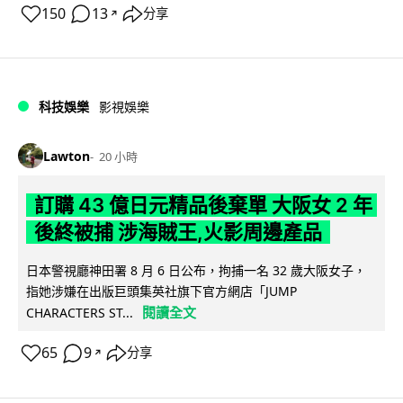
150
13
分享
↗
科技娛樂
影視娛樂
Lawton
20 小時
訂購 43 億日元精品後棄單 大阪女 2 年
後終被捕 涉海賊王,火影周邊產品
日本警視廳神田署 8 月 6 日公布，拘捕一名 32 歲大阪女子，
指她涉嫌在出版巨頭集英社旗下官方網店「JUMP
閱讀全文
CHARACTERS ST...
65
9
分享
↗