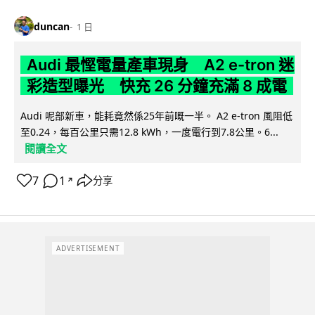
duncan
1 日
Audi 最慳電量產車現身 A2 e-tron 迷
彩造型曝光 快充 26 分鐘充滿 8 成電
Audi 呢部新車，能耗竟然係25年前嘅一半。 A2 e-tron 風阻低
至0.24，每百公里只需12.8 kWh，一度電行到7.8公里。6...
閱讀全文
7
1
分享
↗
ADVERTISEMENT