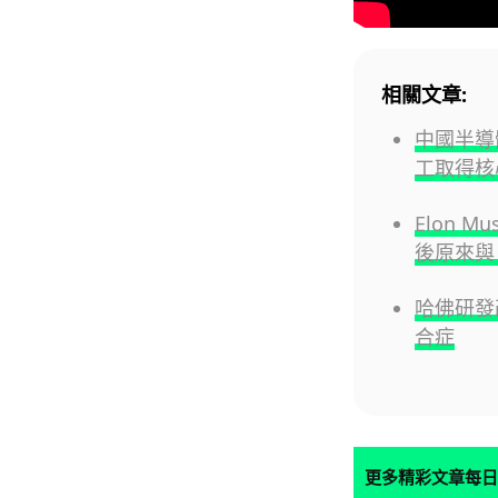
相關文章:
中國半導
工取得核
Elon 
後原來與 
哈佛研發改
合症
更多精彩文章每日