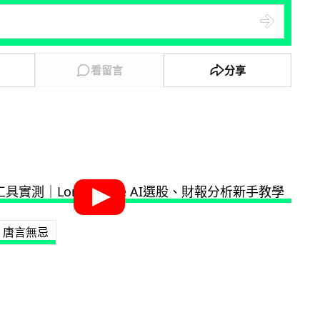
看留言
分享
唐言無忌