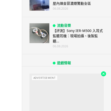
屋內煉金冒濃煙驚動全區
06.08.2026
流動音樂
【評測】Sony IER-M500 入耳式
監聽耳機：現場拍攝、後製監
聽...
06.08.2026
遊戲情報
《魔獸世界：至暗之夜》12.1
「烏拉特克的詛咒」專訪：巢穴
不為提高世...
ADVERTISEMENT
06.08.2026
遊戲情報
日本二手遊戲店減 90% 門市 業
績反增四成 “懷...