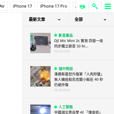
Air
iPhone 17
iPhone 17 Pro
AirPods Pro 3
Ap
最新文章
全部
影音產品
DJI Mic Mini 2s 實測 四發一收
同步獨立錄音 32-bi...
06.08.2026
城中熱話
澤連斯基怒斥俄軍「人肉狩獵」
無人機追殺烏克蘭小販近 40 秒
仍被炸傷
06.08.2026
人工智能
中國湖北男自學 AI 「煉金術」