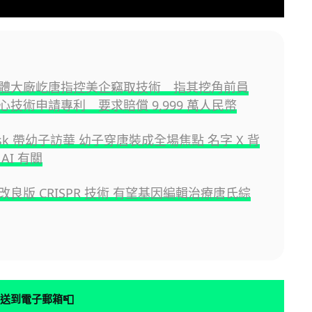
體大廠屹唐指控美企竊取技術 指其挖角前員
心技術申請專利 要求賠償 9,999 萬人民幣
Musk 帶幼子訪華 幼子穿唐裝成全場焦點 名字 X 背
AI 有關
良版 CRISPR 技術 有望基因編輯治療唐氏綜
📮
送到電子郵箱