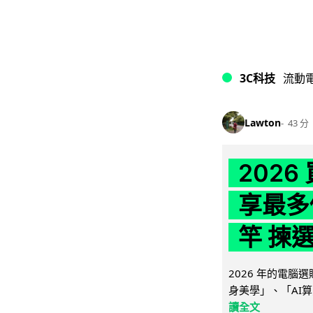
3C科技
流動
Lawton
43 分
202
享最多
竿 揀
2026 年的電
身美學」、「AI算
讀全文