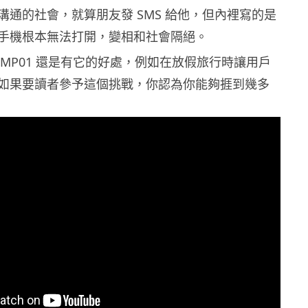
溝通的社會，就算朋友發 SMS 給他，但內裡寫的是
手機根本無法打開，變相和社會隔絕。
unkt MP01 還是有它的好處，例如在放假旅行時讓用戶
如果要讀者參予這個挑戰，你認為你能夠捱到幾多