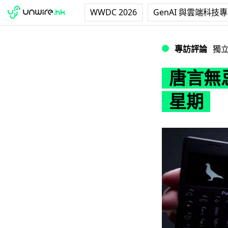
WWDC 2026
GenAI 與雲端科技
唐言無忌：放低 Sm
專訪評論
獨
唐言無忌
星期