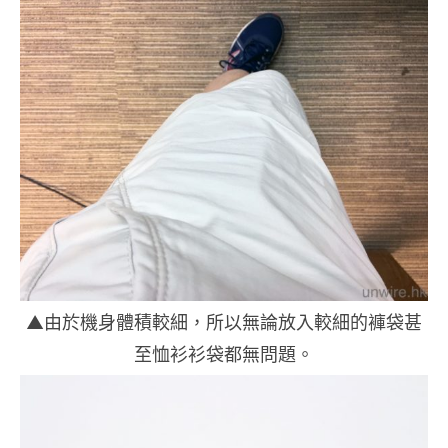
▲由於機身體積較細，所以無論放入較細的褲袋甚
至恤衫衫袋都無問題。