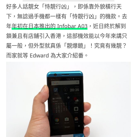
好多人話靚女「恃靚行凶」，即係靠外貌橫行天
下，無諗過手機都一樣有「恃靚行凶」的機款。去
年
年初在日本推出的 Infobar A03
，近日終於解到
鎖兼且有店舖引入香港，這部機效能以今年來講只
屬一般，但外型就真係「靚爆鏡」！究竟有幾靚？
而家就等 Edward 為大家介紹番。