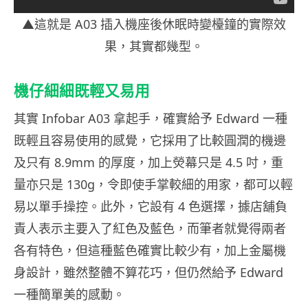
▲這就是 A03 插入機座後休眠時變檯鐘的實際效
果，其實都幾型。
機仔細細既輕又易用
其實 Infobar A03 拿起手，確實給予 Edward 一種
既輕且容易使用的感覺，它採用了比較圓潤的機邊
及只有 8.9mm 的厚度，加上熒幕只是 4.5 吋，重
量亦只是 130g，令即使手掌較細的用家，都可以輕
易以單手操控。此外，它設有 4 色選擇，據店舖負
責人表示主要入了紅色及藍色，而筆者就覺得兩者
各有特色，但這種藍色確實比較少有，加上金屬機
身設計，雖然整體不算花巧，但仍然給予 Edward
一種簡單美的感動。