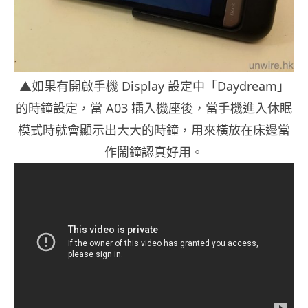
▲如果有開啟手機 Display 設定中「Daydream」
的時鐘設定，當 A03 插入機座後，當手機進入休眠
模式時就會顯示出大大的時鐘，用來橫放在床邊當
作鬧鐘認真好用。