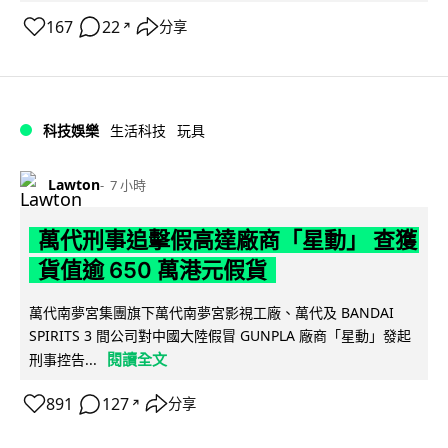
167
22
分享
↗
科技娛樂
生活科技
玩具
Lawton
7 小時
萬代刑事追擊假高達廠商「星動」 查獲
貨值逾 650 萬港元假貨
萬代南夢宮集團旗下萬代南夢宮影視工廠、萬代及 BANDAI
SPIRITS 3 間公司對中國大陸假冒 GUNPLA 廠商「星動」發起
閱讀全文
刑事控告...
891
127
分享
↗