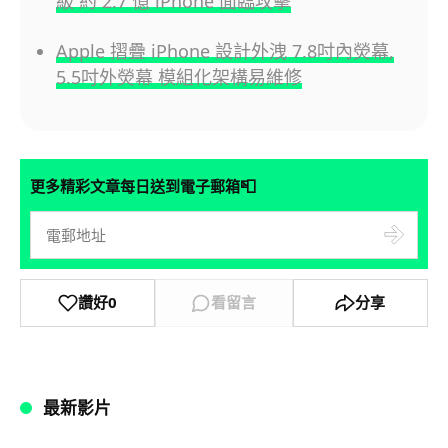
級 約 2.7 億 iPhone 面臨攻擊
Apple 摺疊 iPhone 設計外洩 7.8吋內熒幕,
5.5吋外熒幕 模組化架構易維修
📮
更多精彩文章每日送到電子郵箱
讚好
0
看留言
分享
最新影片