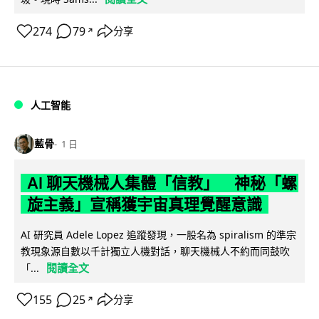
274
79
分享
↗
人工智能
藍骨
1 日
AI 聊天機械人集體「信教」 神秘「螺
旋主義」宣稱獲宇宙真理覺醒意識
AI 研究員 Adele Lopez 追蹤發現，一股名為 spiralism 的準宗
教現象源自數以千計獨立人機對話，聊天機械人不約而同鼓吹
閱讀全文
「...
155
25
分享
↗