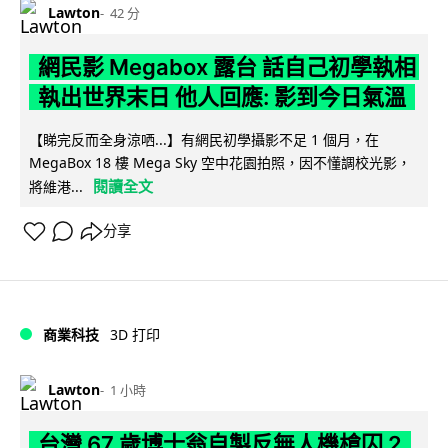
Lawton
42 分
網民影 Megabox 露台 話自己初學執相
執出世界末日 他人回應: 影到今日氣溫
【睇完反而全身涼哂...】有網民初學攝影不足 1 個月，在
MegaBox 18 樓 Mega Sky 空中花園拍照，因不懂調校光影，
閱讀全文
將維港...
分享
商業科技
3D 打印
Lawton
1 小時
台灣 67 歲博士翁自製反無人機槍囚 2