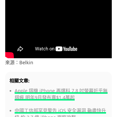
來源：Belkin
相關文章:
Apple 摺機 iPhone 再爆料 7.8 吋螢幕近乎無
摺痕 明年9月發布賣$1.4萬起
中國工信部罕見警告 iOS 安全漏洞 籲盡快升