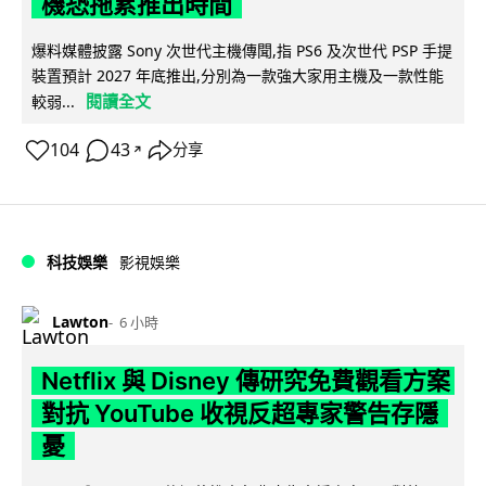
機恐拖累推出時間
爆料媒體披露 Sony 次世代主機傳聞,指 PS6 及次世代 PSP 手提
裝置預計 2027 年底推出,分別為一款強大家用主機及一款性能
閱讀全文
較弱...
104
43
分享
↗
科技娛樂
影視娛樂
Lawton
6 小時
Netflix 與 Disney 傳研究免費觀看方案
對抗 YouTube 收視反超專家警告存隱
憂