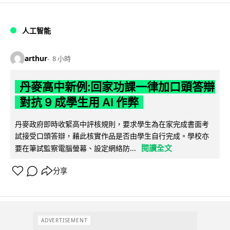
人工智能
arthur
8 小時
丹麥高中新例:回家功課一律加口頭答辯
對抗 9 成學生用 AI 作弊
丹麥政府即時收緊高中評核規則，要求學生為在家完成書面考
試接受口頭答辯，藉此核實作品是否由學生自行完成。學校亦
閱讀全文
要在筆試監察電腦螢幕、設定網絡防...
分享
ADVERTISEMENT