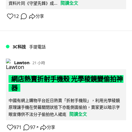
閱讀全文
資料片同《守望先鋒》成...
12
分享
3C科技
手提電話
Lawton
21 小時
網店熱賣折射手機殼 光學稜鏡變偷拍神
器
中國有網上購物平台近日熱賣「折射手機殼」，利用光學稜鏡
原理讓手機在熒幕關閉狀態下亦能側面偷拍，賣家更以暗示字
閱讀全文
眼宣傳供不法分子偷拍他人裙底
971
97
分享
↗