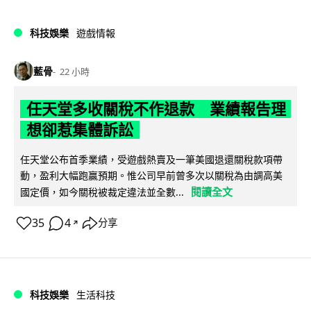
科技娛樂
遊戲情報
藍骨
22 小時
任天堂多收關稅不作退款 業績報告理
想卻惹集體訴訟
任天堂公布首季業績，受遊戲熱賣及一筆美國退還關稅款項帶
動，盈利大幅跑贏預期。惟公司早前曾多次以關稅為由調高美
閱讀全文
國定價，如今關稅被裁定違法並全數...
35
4
分享
↗
科技娛樂
生活科技