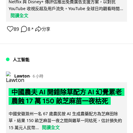
Netflix 與 Disney+ 傳評估推出免費廣告支援方案，以對抗
YouTube 收視反超及用戶流失。YouTube 全球日均觀看時間...
閱讀全文
89
8
分享
↗
人工智能
Lawton
6 小時
中國農夫 AI 開錯除草配方 AI 幻覺累老
農蝕 17 萬 150 畝芝麻苗一夜枯死
中國安徽滁州一名 67 歲農民按 AI 生成農藥配方為芝麻田除
草，結果 150 畝芝麻苗一夜之間與雜草一同枯死，估計損失約
閱讀全文
15 萬元人民幣...