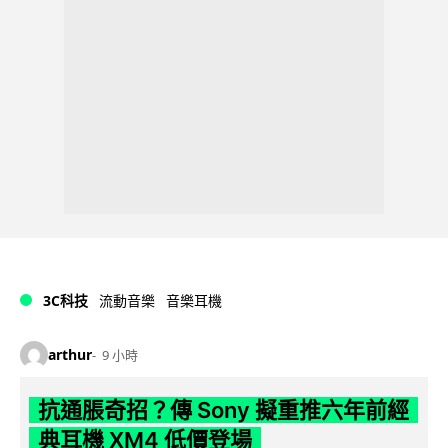
3C科技
流動音樂
音樂耳機
arthur
9 小時
抗通脹奇招？傳 Sony 擬重推六年前經
典耳機 XM4 低價登場