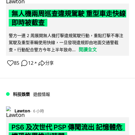
無人機兩周巡查違規駕駛 重型車走快線
即時被截查
警方一連 2 周展開無人機打擊違規駕駛行動，重點打擊不專注
駕駛及重型車輛使用快線，一旦發現違規即由地面交通警截
閱讀全文
查。行動配合警方今年上半年致命...
85
12
分享
↗
科技娛樂
遊戲情報
Lawton
6 小時
PS6 及次世代 PSP 傳聞流出 記憶體危