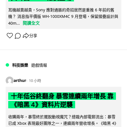
耳機越賣越貴，Sony 應對通脹的奇招居然是重推 6 年前的舊
機？ 消息指平價版 WH-1000XM4C 9 月登場，保留摺疊設計與
閱讀全文
40m...
分享
科技娛樂
遊戲情報
arthur
10 小時
十年低谷終翻身 暴雪連續兩年增長 靠
《暗黑 4》資料片逆襲
收購兩年，暴雪終於擺脫動視魔咒？總裁內部電郵流出：暴雪
已成 Xbox 表現最好團隊之一，連續兩年營收增長。《暗黑 4》