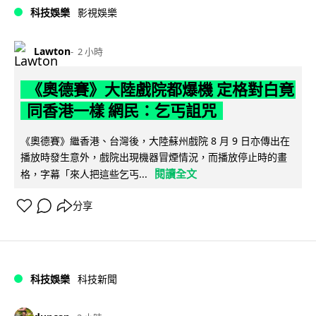
科技娛樂
影視娛樂
Lawton
2 小時
《奧德賽》大陸戲院都爆機 定格對白竟
同香港一樣 網民：乞丐詛咒
《奧德賽》繼香港、台灣後，大陸蘇州戲院 8 月 9 日亦傳出在
播放時發生意外，戲院出現機器冒煙情況，而播放停止時的畫
閱讀全文
格，字幕「來人把這些乞丐...
分享
科技娛樂
科技新聞