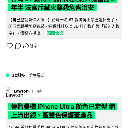
年半 法官斥藏火藥恐危害治安
【自己整就會俾人拉...】台灣一名 67 歲擁博士學歷退休男子，
因俄烏戰爭觸發靈感，網購材料及以 3D 打印機自製「反無人機
閱讀全文
槍」，遭警方搜出...
分享
3C科技
手提電話
Lawton
1 小時
傳摺疊機 iPhone Ultra 顏色已定型 網
上流出銀、藍雙色保護蓋產品
Apple 首款摺疊手機 iPhone Ultra 傳最終配色定為銀色與深藍