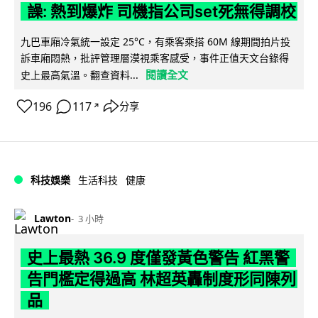
譟: 熱到爆炸 司機指公司set死無得調校
九巴車廂冷氣統一設定 25°C，有乘客乘搭 60M 線期間拍片投
訴車廂悶熱，批評管理層漠視乘客感受，事件正值天文台錄得
閱讀全文
史上最高氣溫。翻查資料...
196
117
分享
↗
科技娛樂
生活科技
健康
Lawton
3 小時
史上最熱 36.9 度僅發黃色警告 紅黑警
告門檻定得過高 林超英轟制度形同陳列
品