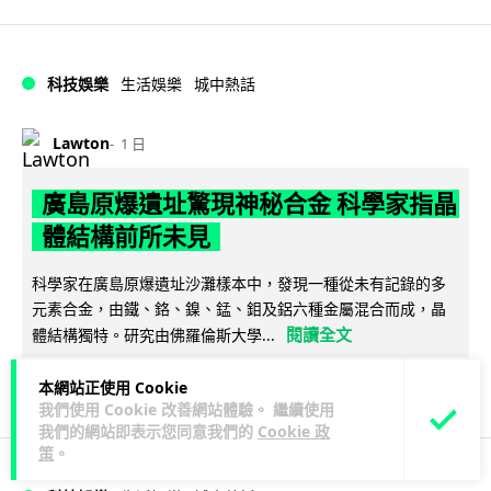
科技娛樂
生活娛樂
城中熱話
Lawton
1 日
廣島原爆遺址驚現神秘合金 科學家指晶
體結構前所未見
科學家在廣島原爆遺址沙灘樣本中，發現一種從未有記錄的多
元素合金，由鐵、鉻、鎳、錳、鉬及鋁六種金屬混合而成，晶
閱讀全文
體結構獨特。研究由佛羅倫斯大學...
142
17
分享
↗
本網站正使用 Cookie
我們使用 Cookie 改善網站體驗。 繼續使用
我們的網站即表示您同意我們的
Cookie 政
策
。