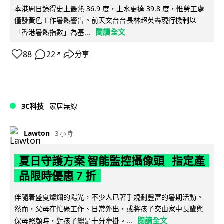
本港周日錄得史上最熱 36.9 度，上水更達 39.8 度，惟勞工處
僅發黃色工作暑熱警告。前天文台台長林超英轟現行機制以
閱讀全文
「香港暑熱指數」為基...
88
22
分享
↗
3C科技
家居無線
Lawton
3 小時
夏日守護方案 智能監控攝像頭 指定產
品限時優惠 7 折
伴隨着盛夏燦爛的陽光，不少人已著手規劃豐富的暑期活動。
然而，父母在忙碌工作、日常外出，或將孩子交由家中長輩與
閱讀全文
保母照顧時，對孩子總是十分牽掛。...