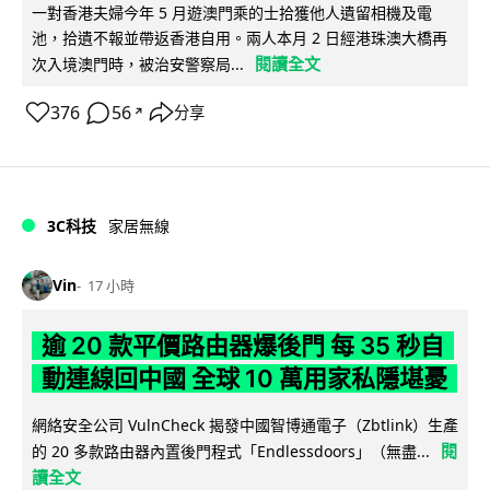
一對香港夫婦今年 5 月遊澳門乘的士拾獲他人遺留相機及電
池，拾遺不報並帶返香港自用。兩人本月 2 日經港珠澳大橋再
閱讀全文
次入境澳門時，被治安警察局...
376
56
分享
↗
3C科技
家居無線
Vin
17 小時
逾 20 款平價路由器爆後門 每 35 秒自
動連線回中國 全球 10 萬用家私隱堪憂
網絡安全公司 VulnCheck 揭發中國智博通電子（Zbtlink）生產
閱
的 20 多款路由器內置後門程式「Endlessdoors」（無盡...
讀全文