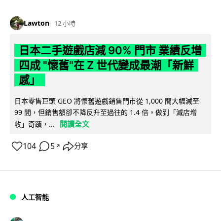
Lawton
12 小時
日本二手遊戲店減 90% 門市 業績反增
四成 "懷舊"在 Z 世代變成最潮「新鮮
感」
日本零售巨頭 GEO 將懷舊遊戲銷售門市從 1,000 間大幅減至
99 間，但銷售額卻不降反升至過往的 1.4 倍。做到「減店增
閱讀全文
收」奇蹟，...
104
5
分享
↗
人工智能