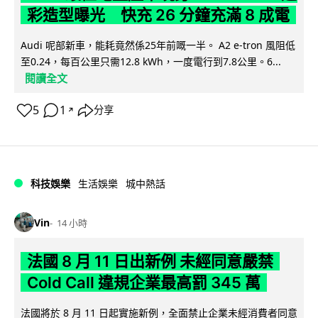
彩造型曝光 快充 26 分鐘充滿 8 成電
Audi 呢部新車，能耗竟然係25年前嘅一半。 A2 e-tron 風阻低
至0.24，每百公里只需12.8 kWh，一度電行到7.8公里。6...
閱讀全文
5
1
分享
↗
科技娛樂
生活娛樂
城中熱話
Vin
14 小時
法國 8 月 11 日出新例 未經同意嚴禁
Cold Call 違規企業最高罰 345 萬
法國將於 8 月 11 日起實施新例，全面禁止企業未經消費者同意