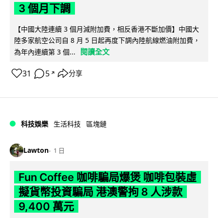
3 個月下調
【中國大陸連續 3 個月減附加費，相反香港不斷加價】中國大
陸多家航空公司自 8 月 5 日起再度下調內陸航線燃油附加費，
閱讀全文
為年內連續第 3 個...
31
5
分享
↗
科技娛樂
生活科技
區塊鏈
Lawton
1 日
Fun Coffee 咖啡騙局爆煲 咖啡包裝虛
擬貨幣投資騙局 港澳警拘 8 人涉款
9,400 萬元