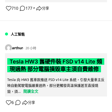
710
177
分享
↗
人工智能
arthur
20 小時
Tesla HW3 舊硬件裝 FSD v14 Lite 頻
現過熱 部分電腦損毀車主須自費維修
Tesla 向 HW3 舊車款推送 FSD v14 Lite 系統，引發大量車主反
映自動駕駛電腦嚴重過熱，部分更觸發高溫保護甚至直接燒
閱讀全文
毀，須...
6
分享