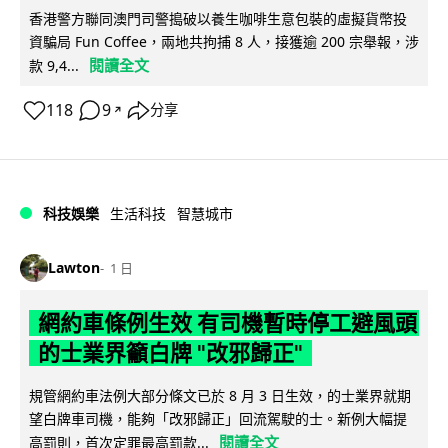
香港警方聯同澳門司警搗破以養生咖啡生意包裝的虛擬貨幣投
資騙局 Fun Coffee，兩地共拘捕 8 人，接獲逾 200 宗舉報，涉
閱讀全文
款 9,4...
118
9
分享
↗
科技娛樂
生活科技
智慧城市
Lawton
1 日
網約車條例生效 有司機暫時停工避風頭
的士業界籲白牌 "改邪歸正"
規管網約車法例大部分條文已於 8 月 3 日生效，的士業界就期
望白牌車司機，能夠「改邪歸正」回流駕駛的士。新例大幅提
閱讀全文
高罰則，首次定罪最高罰款...