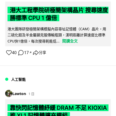
港大工程學院研極簡架構晶片 搜尋速度
勝標準 CPU 1 億倍
港大團隊研發極簡架構模擬內容尋址記憶體（CAM）晶片，用
二硫化鉬及半金屬銻克服傳輸瓶頸，漢明距離計算速度比標準
閱讀全文
CPU快1億倍，每次搜尋耗能低...
40
17
分享
↗
人工智能
Lawton
1 日
靠快閃記憶體紓緩 DRAM 不足 KIOXIA
推 XL1 記憶體擴充模組