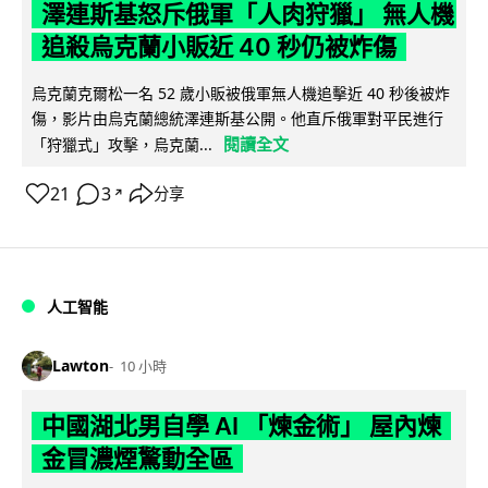
澤連斯基怒斥俄軍「人肉狩獵」 無人機
追殺烏克蘭小販近 40 秒仍被炸傷
烏克蘭克爾松一名 52 歲小販被俄軍無人機追擊近 40 秒後被炸
傷，影片由烏克蘭總統澤連斯基公開。他直斥俄軍對平民進行
閱讀全文
「狩獵式」攻擊，烏克蘭...
21
3
分享
↗
人工智能
Lawton
10 小時
中國湖北男自學 AI 「煉金術」 屋內煉
金冒濃煙驚動全區