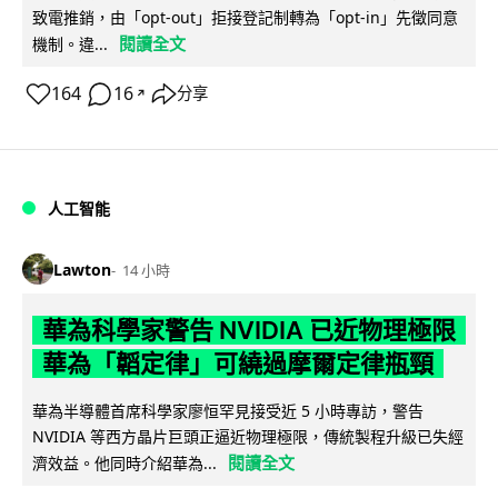
致電推銷，由「opt-out」拒接登記制轉為「opt-in」先徵同意
閱讀全文
機制。違...
164
16
分享
↗
人工智能
Lawton
14 小時
華為科學家警告 NVIDIA 已近物理極限
華為「韜定律」可繞過摩爾定律瓶頸
華為半導體首席科學家廖恒罕見接受近 5 小時專訪，警告
NVIDIA 等西方晶片巨頭正逼近物理極限，傳統製程升級已失經
閱讀全文
濟效益。他同時介紹華為...