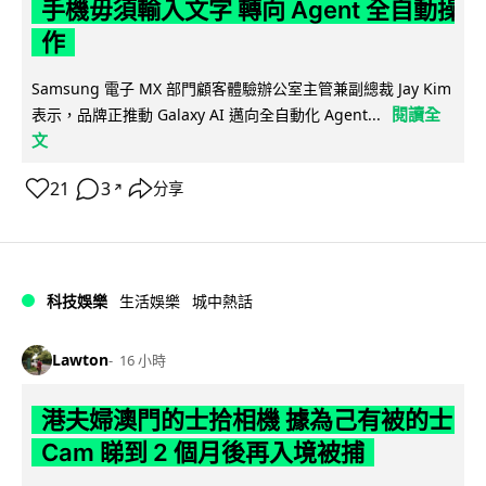
手機毋須輸入文字 轉向 Agent 全自動操
作
Samsung 電子 MX 部門顧客體驗辦公室主管兼副總裁 Jay Kim
閱讀全
表示，品牌正推動 Galaxy AI 邁向全自動化 Agent...
文
21
3
分享
↗
科技娛樂
生活娛樂
城中熱話
Lawton
16 小時
港夫婦澳門的士拾相機 據為己有被的士
Cam 睇到 2 個月後再入境被捕