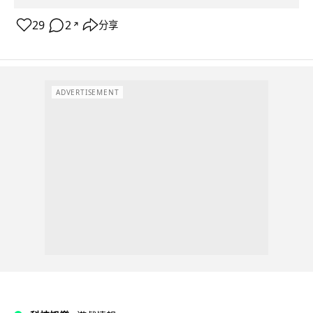
29
2
分享
↗
ADVERTISEMENT