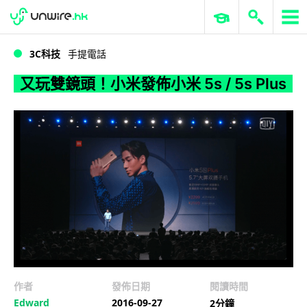
WWDC 2026
GenAI 與雲端科技專區
ERP 與商業 AI
又玩雙鏡頭！小米發佈小米 5s / 5s Plus
3C科技
手提電話
又玩雙鏡頭！小米發佈小米 5s / 5s Plus
作者
發佈日期
閱讀時間
Edward
2016-09-27
2分鐘