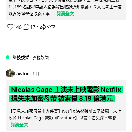
11,139 名課程申請人錯誤發出取錄通知電郵，令大批考生一度
閱讀全文
以為獲得學位取錄，事...
146
17
分享
↗
科技娛樂
影視娛樂
Lawton
1 日
Nicolas Cage 主演未上映電影 Netflix
遺失未加密母帶 被索償 8.19 億港元
【唔見未加密母帶咁大件事】Netflix 洛杉磯辦公室被竊，未上
映的 Nicolas Cage 電影《Fortitude》母帶亦告失蹤。電影...
閱讀全文