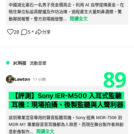
中國湖北黃石一名男子見金價高企，利用 AI 自學提煉黃金，在
租住單位私設高壓爐及作坊冶煉，過程產生大量刺鼻濃煙，驚
閱讀全文
動鄰居報警。警方到場揭發整...
28
5
分享
↗
3C科技
流動音樂
89
Lawton
11 小時
【評測】Sony IER-M500 入耳式監聽
耳機：現場拍攝、後製監聽與人聲利器
談到專業混音專用的聲音監聽耳機，Sony 經典 MDR-7506 到
MDR-M1 專業錄音室耳機都為人熟悉。而現在舞台製作者與創
閱讀全文
意影像製作...