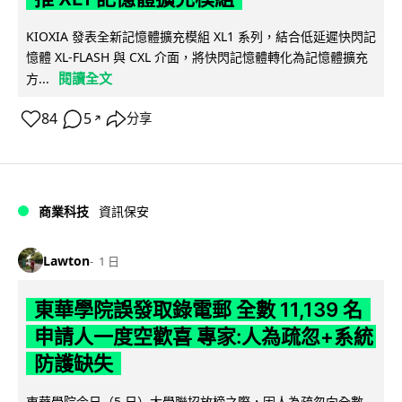
KIOXIA 發表全新記憶體擴充模組 XL1 系列，結合低延遲快閃記
憶體 XL-FLASH 與 CXL 介面，將快閃記憶體轉化為記憶體擴充
閱讀全文
方...
84
5
分享
↗
商業科技
資訊保安
Lawton
1 日
東華學院誤發取錄電郵 全數 11,139 名
申請人一度空歡喜 專家:人為疏忽+系統
防護缺失
東華學院今日（5 日）大學聯招放榜之際，因人為疏忽向全數