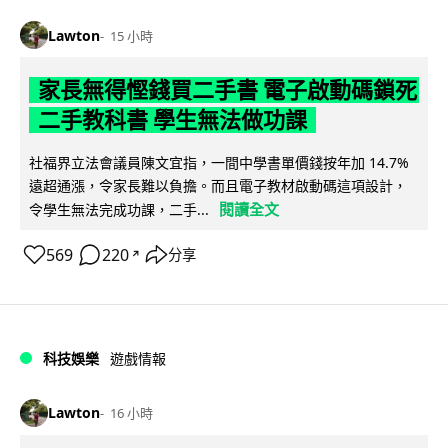
Lawton
15 小時
家長無得慳錢買二手書 電子啟動碼鎖死
二手教科書 學生無法做功課
社福界立法會議員陳文宜指，一間中學書單價錢按年加 14.7%
遠超通漲，令家長難以負擔。而且電子教材啟動碼這項設計，
閱讀全文
令學生無法完成功課，二手...
569
220
分享
↗
科技娛樂
遊戲情報
Lawton
16 小時