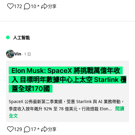
172
10
分享
↗
人工智能
Vin
1 日
Elon Musk: SpaceX 將挑戰萬億年收
入 目標明年數據中心上太空 Starlink 覆
蓋全球170國
SpaceX 公佈最新第二季業績，受惠 Starlink 與 AI 業務帶動，
閱讀
季度收入按年飆升 92% 至 78 億美元。行政總裁 Elon...
全文
129
17
分享
↗