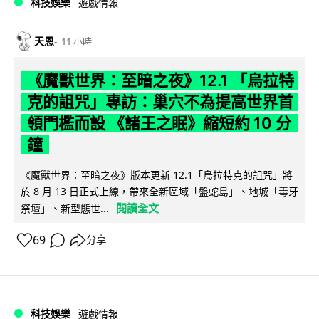
科技娛樂
遊戲情報
天恩
11 小時
《魔獸世界：至暗之夜》12.1 「烏拉特
克的詛咒」專訪：巢穴不為提高世界首
領門檻而設 《諸王之眠》縮短約 10 分
鐘
《魔獸世界：至暗之夜》版本更新 12.1「烏拉特克的詛咒」將
於 8 月 13 日正式上線，帶來全新區域「盤蛇島」、地城「毒牙
閱讀全文
祭壇」、新型態世...
69
分享
科技娛樂
遊戲情報