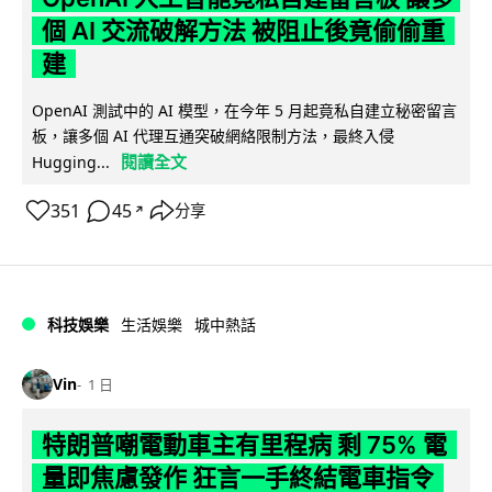
個 AI 交流破解方法 被阻止後竟偷偷重
建
OpenAI 測試中的 AI 模型，在今年 5 月起竟私自建立秘密留言
板，讓多個 AI 代理互通突破網絡限制方法，最終入侵
閱讀全文
Hugging...
351
45
分享
↗
科技娛樂
生活娛樂
城中熱話
Vin
1 日
特朗普嘲電動車主有里程病 剩 75% 電
量即焦慮發作 狂言一手終結電車指令