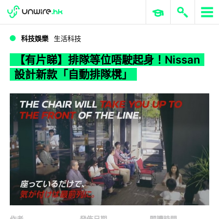
WWDC 2026
GenAI 與雲端科技專區
ERP 與商業 AI
【有片睇】排隊等位唔駛起身！Nissan 設計新款「自動排隊櫈」
科技娛樂
生活科技
【有片睇】排隊等位唔駛起身！Nissan
設計新款「自動排隊櫈」
作者
發佈日期
閱讀時間