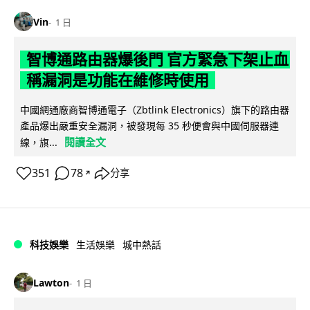
Vin
1 日
智博通路由器爆後門 官方緊急下架止血
稱漏洞是功能在維修時使用
中國網通廠商智博通電子（Zbtlink Electronics）旗下的路由器
產品爆出嚴重安全漏洞，被發現每 35 秒便會與中國伺服器連
閱讀全文
線，旗...
351
78
分享
↗
科技娛樂
生活娛樂
城中熱話
Lawton
1 日