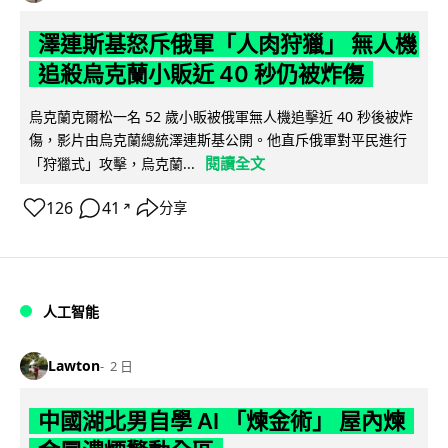
澤連斯基怒斥俄軍「人肉狩獵」 無人機
追殺烏克蘭小販近 40 秒仍被炸傷
烏克蘭克爾松一名 52 歲小販被俄軍無人機追擊近 40 秒後被炸
傷，影片由烏克蘭總統澤連斯基公開。他直斥俄軍對平民進行
閱讀全文
「狩獵式」攻擊，烏克蘭...
126
41
分享
↗
人工智能
Lawton
2 日
中國湖北男自學 AI 「煉金術」 屋內煉