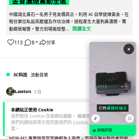
金冒濃煙驚動全區
中國湖北黃石一名男子見金價高企，利用 AI 自學提煉黃金，在
租住單位私設高壓爐及作坊冶煉，過程產生大量刺鼻濃煙，驚
閱讀全文
動鄰居報警。警方到場揭發整...
113
8
分享
↗
×
3C科技
流動音樂
89
Lawton
2 日
【評測】Sony IER-M500 入耳式監聽
本網站正使用 Cookie
我們使用 Cookie 改善網站體驗。 繼續使用
耳機：現場拍攝、後製監聽與人聲利器
🎵
⛶
我們的網站即表示您同意我們的
Cookie 政
策
。
談到專業混音專用的聲音監聽耳機，Sony 經典 MDR-7506 到
📖 詳細評測
→
MDR-M1 專業錄音室耳機都為人熟悉。而現在舞台製作者與創