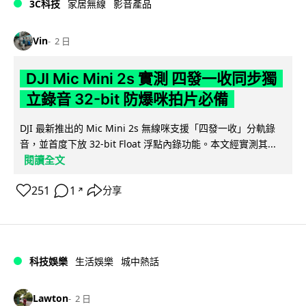
3C科技
家居無線
影音產品
Vin
2 日
DJI Mic Mini 2s 實測 四發一收同步獨
立錄音 32-bit 防爆咪拍片必備
DJI 最新推出的 Mic Mini 2s 無線咪支援「四發一收」分軌錄
音，並首度下放 32-bit Float 浮點內錄功能。本文經實測其...
閱讀全文
251
1
分享
↗
科技娛樂
生活娛樂
城中熱話
Lawton
2 日