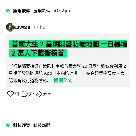
iOS App
應用軟件
應用軟件
Lawton
19 小時
首爾大生 2 星期開發防曬地圖 一日暴增
2 萬人下載衝榜首
【行路都要揀好有遮陰】南韓首爾大學 23 歲學生劉敏俊利用 2
星期開發防曬導航 App「走向陰涼處」，結合建築物高度、太
閱讀全文
陽仰角及行道樹陰影...
71
3
分享
↗
科技娛樂
科技新聞