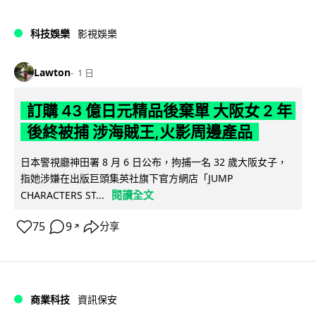
科技娛樂
影視娛樂
Lawton
1 日
訂購 43 億日元精品後棄單 大阪女 2 年
後終被捕 涉海賊王,火影周邊產品
日本警視廳神田署 8 月 6 日公布，拘捕一名 32 歲大阪女子，
指她涉嫌在出版巨頭集英社旗下官方網店「JUMP
閱讀全文
CHARACTERS ST...
75
9
分享
↗
商業科技
資訊保安