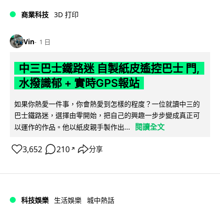
商業科技
3D 打印
Vin
1 日
中三巴士鐵路迷 自製紙皮遙控巴士 門,
水撥識郁 + 實時GPS報站
如果你熱愛一件事，你會熱愛到怎樣的程度？一位就讀中三的
巴士鐵路迷，選擇由零開始，把自己的興趣一步步變成真正可
閱讀全文
以運作的作品。他以紙皮親手製作出...
3,652
210
分享
↗
科技娛樂
生活娛樂
城中熱話