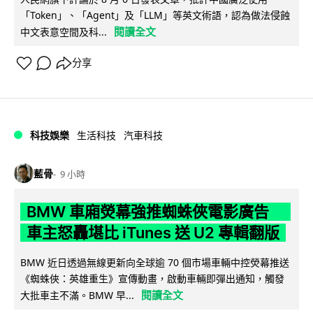
「Token」、「Agent」及「LLM」等英文術語，認為做法侵蝕
閱讀全文
中文表意空間及科...
分享
科技娛樂
生活科技
汽車科技
藍骨
9 小時
BMW 車廂熒幕強推蜘蛛俠電影廣告
車主怒轟堪比 iTunes 送 U2 專輯翻版
BMW 近日透過無線更新向全球逾 70 個市場車輛中控熒幕推送
《蜘蛛俠：英雄重生》宣傳動畫，啟動車輛即彈出通知，觸發
閱讀全文
大批車主不滿。BMW 早...