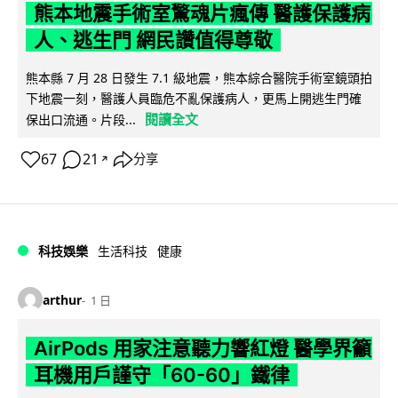
熊本地震手術室驚魂片瘋傳 醫護保護病
人、逃生門 網民讚值得尊敬
熊本縣 7 月 28 日發生 7.1 級地震，熊本綜合醫院手術室鏡頭拍
下地震一刻，醫護人員臨危不亂保護病人，更馬上開逃生門確
閱讀全文
保出口流通。片段...
67
21
分享
↗
科技娛樂
生活科技
健康
arthur
1 日
AirPods 用家注意聽力響紅燈 醫學界籲
耳機用戶謹守「60-60」鐵律