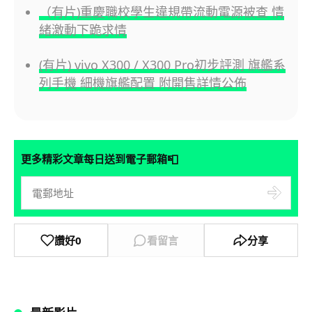
（有片)重慶職校學生違規帶流動電源被查 情
緒激動下跪求情
(有片) vivo X300 / X300 Pro初步評測 旗艦系
列手機 細機旗艦配置 附開售詳情公佈
📮
更多精彩文章每日送到電子郵箱
讚好
0
看留言
分享