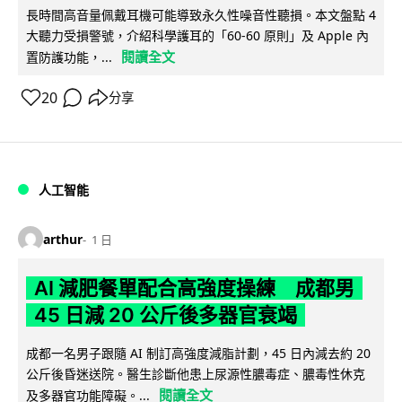
長時間高音量佩戴耳機可能導致永久性噪音性聽損。本文盤點 4
大聽力受損警號，介紹科學護耳的「60-60 原則」及 Apple 內
閱讀全文
置防護功能，...
20
分享
人工智能
arthur
1 日
AI 減肥餐單配合高強度操練 成都男
45 日減 20 公斤後多器官衰竭
成都一名男子跟隨 AI 制訂高強度減脂計劃，45 日內減去約 20
公斤後昏迷送院。醫生診斷他患上尿源性膿毒症、膿毒性休克
閱讀全文
及多器官功能障礙。...