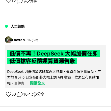
12
分享
人工智能
Lawton
16 小時
低價不再！DeepSeek 大幅加價在即
低價搶客反釀運算資源告急
DeepSeek 因低價策略掀起需求熱潮，運算資源不勝負荷，官
方於 8 月 6 日宣布即將大幅上調 API 收費，惟未公布具體加
閱讀全文
幅。事件與...
53
16
分享
↗