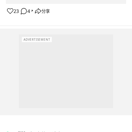
23
4
分享
↗
ADVERTISEMENT