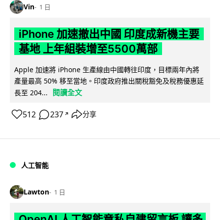
Vin
1 日
iPhone 加速撤出中國 印度成新機主要
基地 上年組裝增至5500萬部
Apple 加速將 iPhone 生產線由中國轉往印度，目標兩年內將
產量最高 50% 移至當地。印度政府推出關稅豁免及稅務優惠延
閱讀全文
長至 204...
512
237
分享
↗
人工智能
Lawton
1 日
OpenAI 人工智能竟私自建留言板 讓多