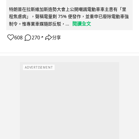
特朗普在拉斯維加斯造勢大會上公開嘲諷電動車車主患有「里
程焦慮病」，聲稱電量剩 75% 便發作，並重申已廢除電動車強
閱讀全文
制令。惟專業車媒隨即反駁，...
608
270
分享
↗
ADVERTISEMENT