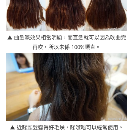
▲ 曲髮嘅效果相當明顯，而直髮就可以因為吹曲完
再吹，所以未係 100%順直。
▲ 近睇頭髮變得好毛燥，睇嚟唔可以經常使用。