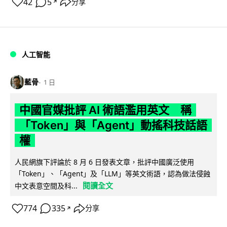
42
5
分享
↗
人工智能
藍骨
1 日
中國官媒批評 AI 術語濫用英文 稱
「Token」與「Agent」動搖科技話語
權
人民網旗下評論於 8 月 6 日發表文章，批評中國廣泛使用
「Token」、「Agent」及「LLM」等英文術語，認為做法侵蝕
閱讀全文
中文表意空間及科...
774
335
分享
↗