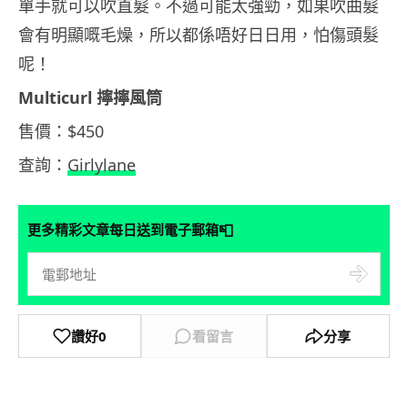
單手就可以吹直髮。不過可能太強勁，如果吹曲髮
會有明顯嘅毛燥，所以都係唔好日日用，怕傷頭髮
呢！
Multicurl 擰擰風筒
售價：$450
查詢：
Girlylane
📮
更多精彩文章每日送到電子郵箱
讚好
0
看留言
分享