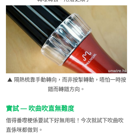
▲ 隔熱梳靠手動轉向，而非按掣轉動，唔怕一時按
錯而轉錯方向。
實試 — 吹曲吹直無難度
借得番嚟梗係要試下好無用啦！今次就試下吹曲吹
直係咪都做到。