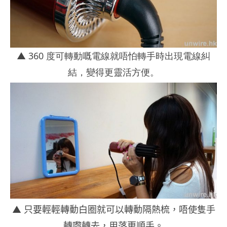
▲
360 度可轉動嘅電線就唔怕轉手時出現電線糾
結，變得更靈活方便。
▲ 只要輕輕轉動白圈就可以轉動隔熱梳，唔使隻手
轉嚟轉去，用落更順手。