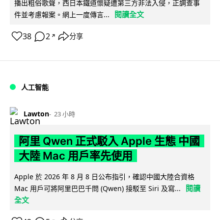
播出粗俗歌聲，西日本鐵道懷疑遭第三方非法入侵，正調查事
閱讀全文
件並考慮報案。網上一度傳言...
38
2
分享
↗
人工智能
Lawton
23 小時
阿里 Qwen 正式駁入 Apple 生態 中國
大陸 Mac 用戶率先使用
Apple 於 2026 年 8 月 8 日公布指引，確認中國大陸合資格
閱讀
Mac 用戶可將阿里巴巴千問 (Qwen) 接駁至 Siri 及寫...
全文