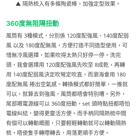
▲ 隔熱梳入有多條陶瓷棒，加強定型效果。
360度無阻隔扭動
風筒有 3種模式，分別係 120度配強風、140度配弱
風 以及 180度配無風，方便打造不同造型使用，可
惜無冷風選擇，如果吹得太熱只好停一停。洗完
頭，我會選擇用 120度配強風先吹至 8成乾，再轉
用 140度配弱風決定吹彎定吹直，而瀏海會用 180
度配無風 捲出空氣感。轉換模式都好簡單，一推就
可以，就算去到強風，風筒都唔會特別嘈。另外，
尾部嘅電源線可以 360度扭動，set 頭時點扭都唔怕
電線糾結，變得更靈活方便。而手柄同隔熱梳中間
有個可以轉動嘅圈，只要輕輕轉動就可以轉動隔熱
梳，唔使隻手轉嚟轉去，用落更順手方便。