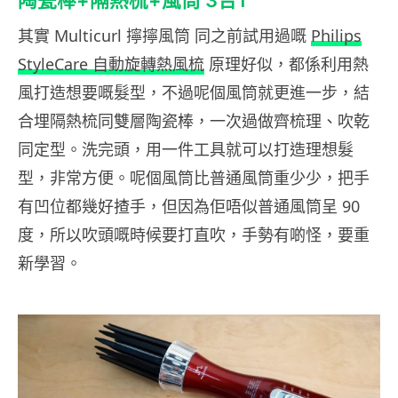
陶瓷棒+隔熱梳+風筒 3合1
其實 Multicurl 擰擰風筒 同之前試用過嘅
Philips
StyleCare 自動旋轉熱風梳
原理好似，都係利用熱
風打造想要嘅髮型，不過呢個風筒就更進一步，結
合埋隔熱梳同雙層陶瓷棒，一次過做齊梳理、吹乾
同定型。洗完頭，用一件工具就可以打造理想髮
型，非常方便。呢個風筒比普通風筒重少少，把手
有凹位都幾好揸手，但因為佢唔似普通風筒呈 90
度，所以吹頭嘅時候要打直吹，手勢有啲怪，要重
新學習。