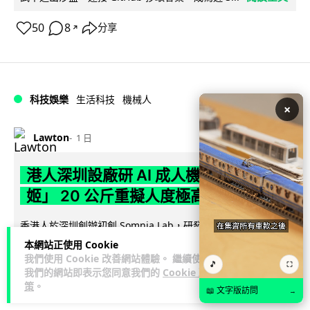
50
8
分享
↗
科技娛樂
生活科技
機械人
×
Lawton
1 日
港人深圳設廠研 AI 成人機械人 「硅
姬」 20 公斤重擬人度極高
香港人於深圳創辦初創 Somnia Lab，研發出首款 AI 性愛機械
人「硅姬」，身高 1.75 米卻僅重 20 公斤，內置 165 種親密...
本網站正使用 Cookie
閱讀全文
我們使用 Cookie 改善網站體驗。 繼續使用
🎵
⛶
我們的網站即表示您同意我們的
Cookie 政
策
。
32
14
分享
↗
📖 文字版訪問
→