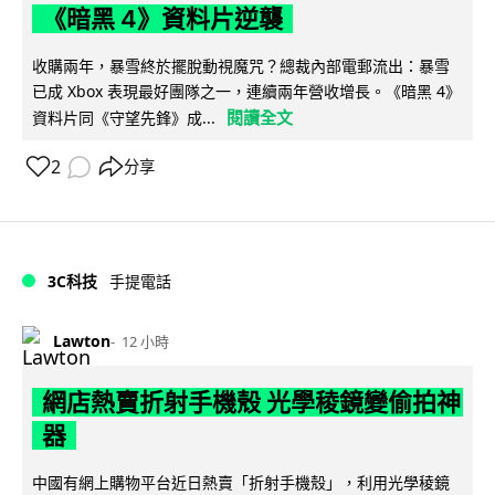
《暗黑 4》資料片逆襲
收購兩年，暴雪終於擺脫動視魔咒？總裁內部電郵流出：暴雪
已成 Xbox 表現最好團隊之一，連續兩年營收增長。《暗黑 4》
閱讀全文
資料片同《守望先鋒》成...
2
分享
3C科技
手提電話
Lawton
12 小時
網店熱賣折射手機殼 光學稜鏡變偷拍神
器
中國有網上購物平台近日熱賣「折射手機殼」，利用光學稜鏡