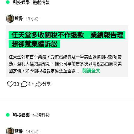
科技娛樂
遊戲情報
藍骨
13 小時
任天堂多收關稅不作退款 業績報告理
想卻惹集體訴訟
任天堂公布首季業績，受遊戲熱賣及一筆美國退還關稅款項帶
動，盈利大幅跑贏預期。惟公司早前曾多次以關稅為由調高美
閱讀全文
國定價，如今關稅被裁定違法並全數...
33
4
分享
↗
科技娛樂
生活科技
藍骨
14 小時