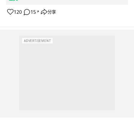
120
15
分享
↗
ADVERTISEMENT