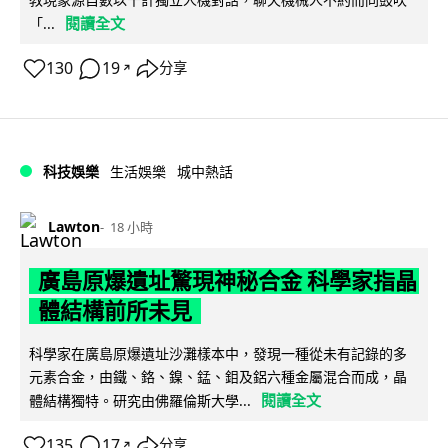
閱讀全文
「...
130
19
分享
↗
科技娛樂
生活娛樂
城中熱話
Lawton
18 小時
廣島原爆遺址驚現神秘合金 科學家指晶
體結構前所未見
科學家在廣島原爆遺址沙灘樣本中，發現一種從未有記錄的多
元素合金，由鐵、鉻、鎳、錳、鉬及鋁六種金屬混合而成，晶
閱讀全文
體結構獨特。研究由佛羅倫斯大學...
135
17
分享
↗