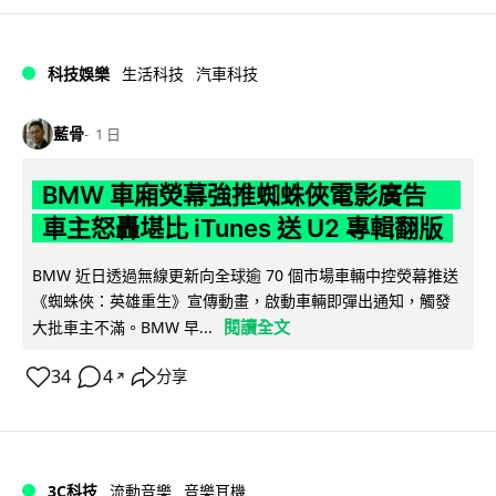
科技娛樂
生活科技
汽車科技
藍骨
1 日
BMW 車廂熒幕強推蜘蛛俠電影廣告
車主怒轟堪比 iTunes 送 U2 專輯翻版
BMW 近日透過無線更新向全球逾 70 個市場車輛中控熒幕推送
《蜘蛛俠：英雄重生》宣傳動畫，啟動車輛即彈出通知，觸發
閱讀全文
大批車主不滿。BMW 早...
34
4
分享
↗
3C科技
流動音樂
音樂耳機