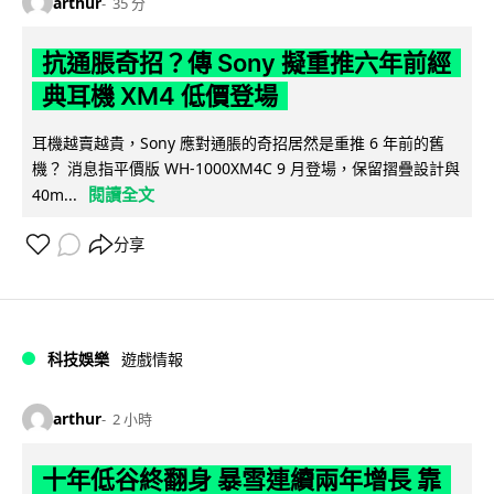
arthur
35 分
抗通脹奇招？傳 Sony 擬重推六年前經
典耳機 XM4 低價登場
耳機越賣越貴，Sony 應對通脹的奇招居然是重推 6 年前的舊
機？ 消息指平價版 WH-1000XM4C 9 月登場，保留摺疊設計與
閱讀全文
40m...
分享
科技娛樂
遊戲情報
arthur
2 小時
十年低谷終翻身 暴雪連續兩年增長 靠