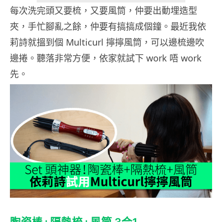
每次洗完頭又要梳，又要風筒，仲要出動埋造型
夾，手忙腳亂之餘，仲要有搞搞成個鐘。最近我依
莉詩就搵到個 Multicurl 擰擰風筒，可以邊梳邊吹
邊捲。聽落非常方便，依家就試下 work 唔 work
先。