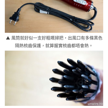
▲ 風筒就好似一支好粗嘅掃把，出風口有多條黑色
隔熱梳齒保護，就算握實梳齒都唔會熱。