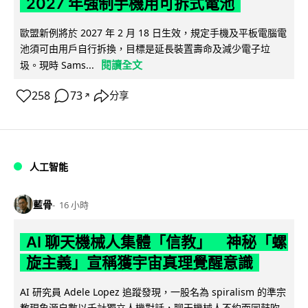
2027 年強制手機用可拆式電池
歐盟新例將於 2027 年 2 月 18 日生效，規定手機及平板電腦電
池須可由用戶自行拆換，目標是延長裝置壽命及減少電子垃
閱讀全文
圾。現時 Sams...
258
73
分享
↗
人工智能
藍骨
16 小時
AI 聊天機械人集體「信教」 神秘「螺
旋主義」宣稱獲宇宙真理覺醒意識
AI 研究員 Adele Lopez 追蹤發現，一股名為 spiralism 的準宗
教現象源自數以千計獨立人機對話，聊天機械人不約而同鼓吹