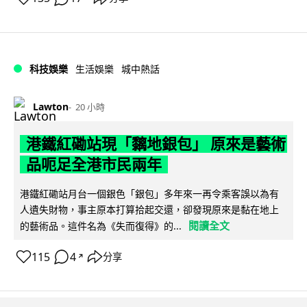
科技娛樂
生活娛樂
城中熱話
Lawton
20 小時
港鐵紅磡站現「黐地銀包」 原來是藝術
品呃足全港市民兩年
港鐵紅磡站月台一個銀色「銀包」多年來一再令乘客誤以為有
人遺失財物，事主原本打算拾起交還，卻發現原來是黏在地上
閱讀全文
的藝術品。這件名為《失而復得》的...
115
4
分享
↗