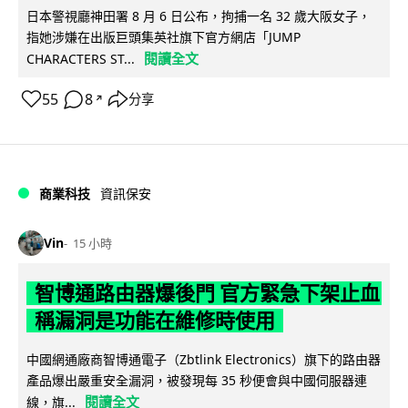
日本警視廳神田署 8 月 6 日公布，拘捕一名 32 歲大阪女子，
指她涉嫌在出版巨頭集英社旗下官方網店「JUMP
閱讀全文
CHARACTERS ST...
55
8
分享
↗
商業科技
資訊保安
Vin
15 小時
智博通路由器爆後門 官方緊急下架止血
稱漏洞是功能在維修時使用
中國網通廠商智博通電子（Zbtlink Electronics）旗下的路由器
產品爆出嚴重安全漏洞，被發現每 35 秒便會與中國伺服器連
閱讀全文
線，旗...