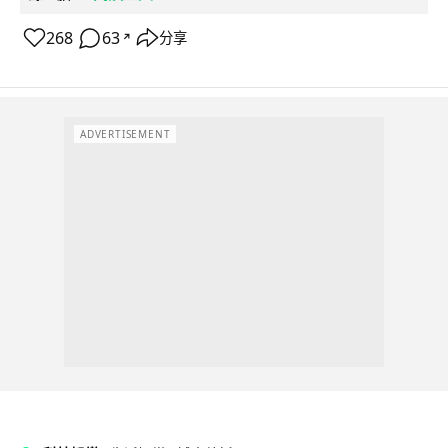
268
63
分享
↗
ADVERTISEMENT