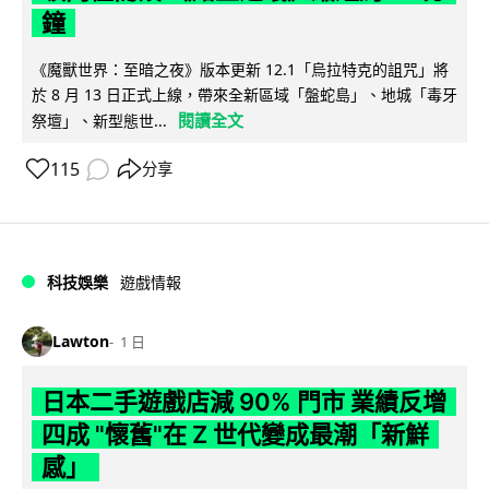
鐘
《魔獸世界：至暗之夜》版本更新 12.1「烏拉特克的詛咒」將
於 8 月 13 日正式上線，帶來全新區域「盤蛇島」、地城「毒牙
閱讀全文
祭壇」、新型態世...
115
分享
科技娛樂
遊戲情報
Lawton
1 日
日本二手遊戲店減 90% 門市 業績反增
四成 "懷舊"在 Z 世代變成最潮「新鮮
感」