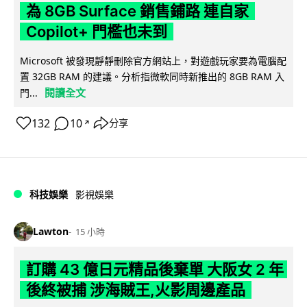
為 8GB Surface 銷售鋪路 連自家
Copilot+ 門檻也未到
Microsoft 被發現靜靜刪除官方網站上，對遊戲玩家要為電腦配
置 32GB RAM 的建議。分析指微軟同時新推出的 8GB RAM 入
閱讀全文
門...
132
10
分享
↗
科技娛樂
影視娛樂
Lawton
15 小時
訂購 43 億日元精品後棄單 大阪女 2 年
後終被捕 涉海賊王,火影周邊產品