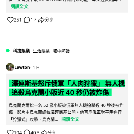
閱讀全文
251
1
分享
↗
科技娛樂
生活娛樂
城中熱話
Lawton
1 日
澤連斯基怒斥俄軍「人肉狩獵」 無人機
追殺烏克蘭小販近 40 秒仍被炸傷
烏克蘭克爾松一名 52 歲小販被俄軍無人機追擊近 40 秒後被炸
傷，影片由烏克蘭總統澤連斯基公開。他直斥俄軍對平民進行
閱讀全文
「狩獵式」攻擊，烏克蘭...
104
40
分享
↗