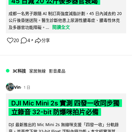
45 日減 20 公斤後多器官衰竭
成都一名男子跟隨 AI 制訂高強度減脂計劃，45 日內減去約 20
公斤後昏迷送院。醫生診斷他患上尿源性膿毒症、膿毒性休克
閱讀全文
及多器官功能障礙。...
20
4
分享
↗
3C科技
家居無線
影音產品
Vin
1 日
DJI Mic Mini 2s 實測 四發一收同步獨
立錄音 32-bit 防爆咪拍片必備
DJI 最新推出的 Mic Mini 2s 無線咪支援「四發一收」分軌錄
音，並首度下放 32-bit Float 浮點內錄功能。本文經實測其...