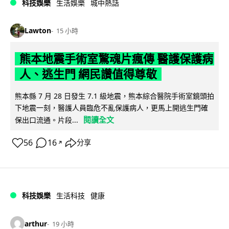
科技娛樂
生活娛樂
城中熱話
Lawton
15 小時
熊本地震手術室驚魂片瘋傳 醫護保護病
人、逃生門 網民讚值得尊敬
熊本縣 7 月 28 日發生 7.1 級地震，熊本綜合醫院手術室鏡頭拍
下地震一刻，醫護人員臨危不亂保護病人，更馬上開逃生門確
閱讀全文
保出口流通。片段...
56
16
分享
↗
科技娛樂
生活科技
健康
arthur
19 小時