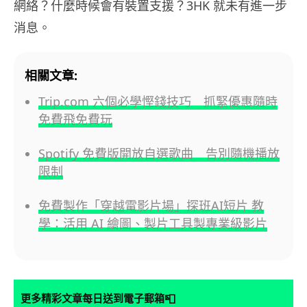
網絡？什麼時候會有裝置支援？3HK 就未有進一步
消息。
相關文章:
Trip.com 六個必學慳錢技巧 抓緊優惠隨時
免費飛免費玩
Spotify 免費版開放自選歌曲 告別隨機播放
限制
免費製作「穿越電影片場」探班AI短片 教
學：活用 AI 繪圖、製片工具製專業級影片
📮
更多精彩文章每日送到電子郵箱