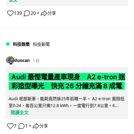
139
20
分享
↗
科技娛樂
科技新聞
duncan
1 日
Audi 最慳電量產車現身 A2 e-tron 迷
彩造型曝光 快充 26 分鐘充滿 8 成電
Audi 呢部新車，能耗竟然係25年前嘅一半。 A2 e-tron 風阻低
至0.24，每百公里只需12.8 kWh，一度電行到7.8公里。6...
閱讀全文
7
1
分享
↗