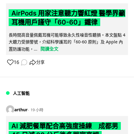
AirPods 用家注意聽力響紅燈 醫學界籲
耳機用戶謹守「60-60」鐵律
長時間高音量佩戴耳機可能導致永久性噪音性聽損。本文盤點 4
大聽力受損警號，介紹科學護耳的「60-60 原則」及 Apple 內
閱讀全文
置防護功能，...
16
分享
人工智能
arthur
19 小時
AI 減肥餐單配合高強度操練 成都男