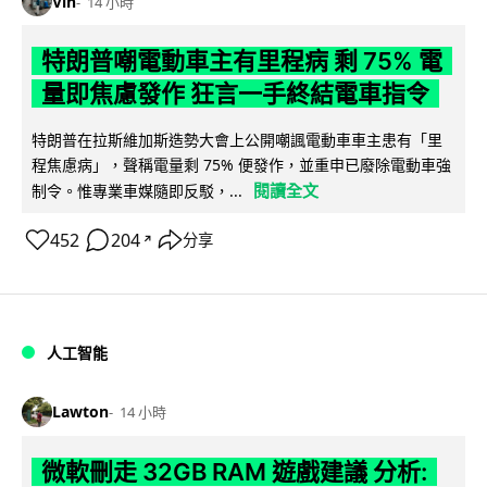
Vin
14 小時
特朗普嘲電動車主有里程病 剩 75% 電
量即焦慮發作 狂言一手終結電車指令
特朗普在拉斯維加斯造勢大會上公開嘲諷電動車車主患有「里
程焦慮病」，聲稱電量剩 75% 便發作，並重申已廢除電動車強
閱讀全文
制令。惟專業車媒隨即反駁，...
452
204
分享
↗
人工智能
Lawton
14 小時
微軟刪走 32GB RAM 遊戲建議 分析: