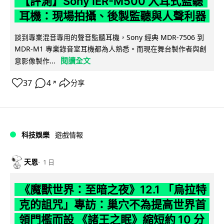
【評測】Sony IER-M500 入耳式監聽
耳機：現場拍攝、後製監聽與人聲利器
談到專業混音專用的聲音監聽耳機，Sony 經典 MDR-7506 到
MDR-M1 專業錄音室耳機都為人熟悉。而現在舞台製作者與創
閱讀全文
意影像製作...
37
4
分享
↗
科技娛樂
遊戲情報
天恩
1 日
《魔獸世界：至暗之夜》12.1 「烏拉特
克的詛咒」專訪：巢穴不為提高世界首
領門檻而設 《諸王之眠》縮短約 10 分