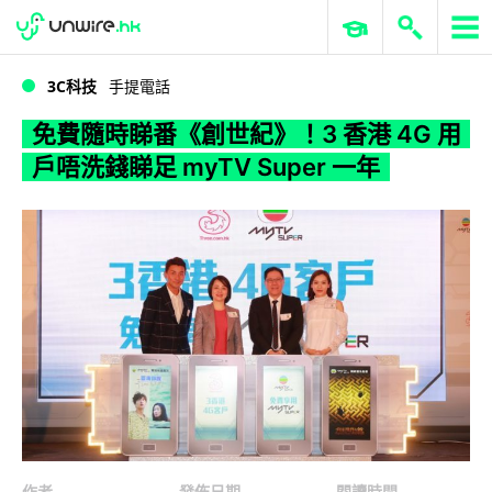
WWDC 2026
GenAI 與雲端科技專區
ERP 與商業 AI
免費隨時睇番《創世紀》！3 香港 4G 用戶唔洗錢睇足 myTV Super 一年
3C科技
手提電話
免費隨時睇番《創世紀》！3 香港 4G 用
戶唔洗錢睇足 myTV Super 一年
作者
發佈日期
閱讀時間