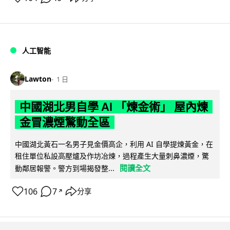
人工智能
Lawton
1 日
中國湖北男自學 AI 「煉金術」 屋內煉
金冒濃煙驚動全區
中國湖北黃石一名男子見金價高企，利用 AI 自學提煉黃金，在
租住單位私設高壓爐及作坊冶煉，過程產生大量刺鼻濃煙，驚
閱讀全文
動鄰居報警。警方到場揭發整...
106
7
分享
↗