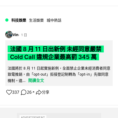
科技娛樂
生活娛樂
城中熱話
Vin
1 日
法國 8 月 11 日出新例 未經同意嚴禁
Cold Call 違規企業最高罰 345 萬
法國將於 8 月 11 日起實施新例，全面禁止企業未經消費者同意
致電推銷，由「opt-out」拒接登記制轉為「opt-in」先徵同意
閱讀全文
機制。違...
337
26
分享
↗
ADVERTISEMENT