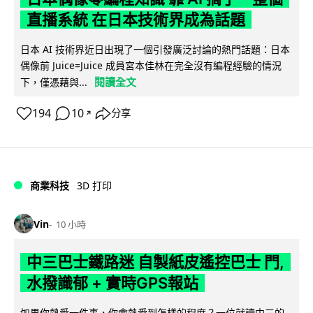
直播系統 在日本技術界成為話題
日本 AI 技術界近日出現了一個引發廣泛討論的熱門話題：日本
偶像前 Juice=Juice 成員宮本佳林在完全沒有編程經驗的情況
閱讀全文
下，僅憑藉與...
194
10
分享
↗
商業科技
3D 打印
Vin
10 小時
中三巴士鐵路迷 自製紙皮遙控巴士 門,
水撥識郁 + 實時GPS報站
如果你熱愛一件事，你會熱愛到怎樣的程度？一位就讀中三的