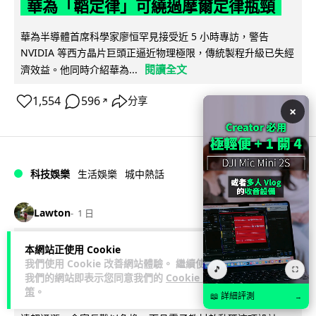
華為「韜定律」可繞過摩爾定律瓶頸
華為半導體首席科學家廖恒罕見接受近 5 小時專訪，警告
NVIDIA 等西方晶片巨頭正逼近物理極限，傳統製程升級已失經
閱讀全文
濟效益。他同時介紹華為...
1,554
596
分享
↗
×
科技娛樂
生活娛樂
城中熱話
Lawton
1 日
家長無得慳錢買二手書 電子啟動碼鎖死
本網站正使用 Cookie
我們使用 Cookie 改善網站體驗。 繼續使用
🎵
二手教科書 學生無法做功課
⛶
我們的網站即表示您同意我們的
Cookie 政
策
。
📖 詳細評測
→
社福界立法會議員陳文宜指，一間中學書單價錢按年加 14.7%