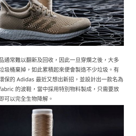
品通常難以翻新及回收，因此一旦穿爛之後，大多
垃圾桶棄掉，如此累積起來便會製造不少垃圾。有
保的 Adidas 最近又想出新招，並設計出一款名為
t Biofabric 的波鞋，當中採用特別物料製成，只需要放
即可以完全生物降解。