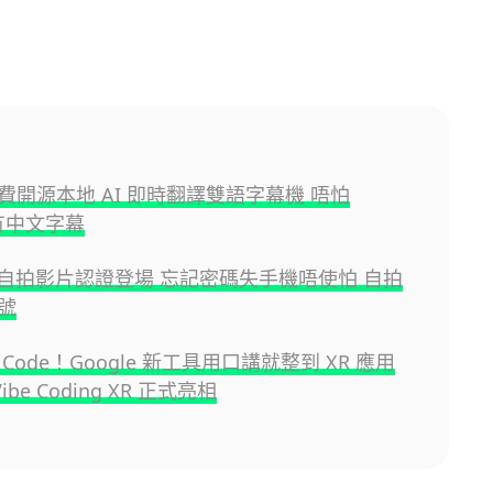
費開源本地 AI 即時翻譯雙語字幕機 唔怕
x 冇中文字幕
le 自拍影片認證登場 忘記密碼失手機唔使怕 自拍
號
Code！Google 新工具用口講就整到 XR 應用
Vibe Coding XR 正式亮相