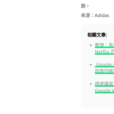
題。
來源：Adidas
相關文章:
教學：免
Netfli
Goog
即救回帳
唔使識寫 
Google 