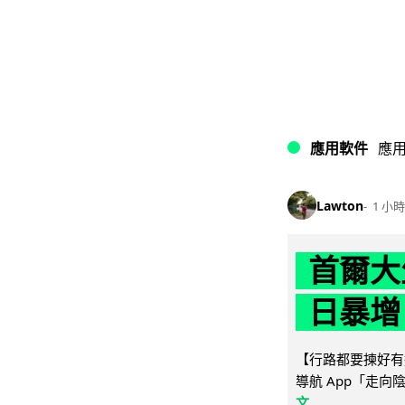
應用軟件
應
Lawton
1 小時
首爾大
日暴增
【行路都要揀好有遮
導航 App「走向
文