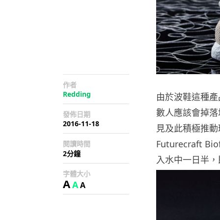
作者
Redding
由於波鞋這種產
數人應該會掉落
發佈日期
2016-11-18
見及此積極推動環
Futurecraf
閱讀時間
2分鐘
入水中一日半，
字體大小
A
A
A