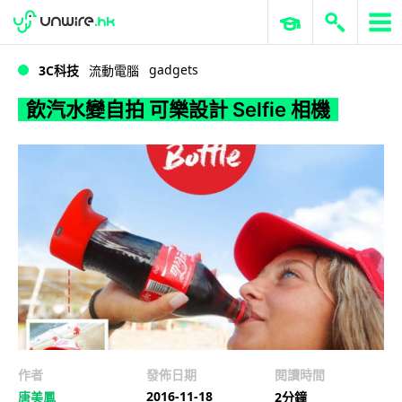
WWDC 2026
GenAI 與雲端科技專區
ERP 與商業 AI
飲汽水變自拍 可樂設計 Selfie 相機
gadgets
3C科技
流動電腦
飲汽水變自拍 可樂設計 Selfie 相機
作者
發佈日期
閱讀時間
2016-11-18
唐美鳳
2分鐘