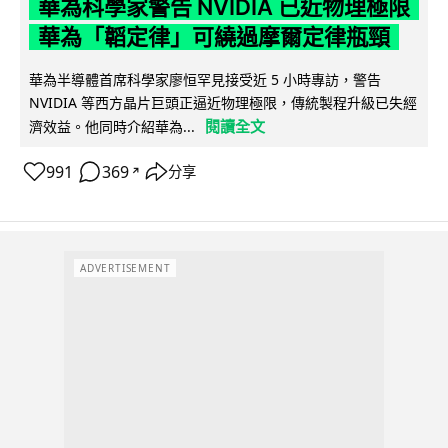
華為科學家警告 NVIDIA 已近物理極限
華為「韜定律」可繞過摩爾定律瓶頸
華為半導體首席科學家廖恒罕見接受近 5 小時專訪，警告
NVIDIA 等西方晶片巨頭正逼近物理極限，傳統製程升級已失經
閱讀全文
濟效益。他同時介紹華為...
991
369
分享
↗
ADVERTISEMENT