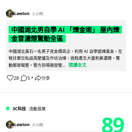
Lawton
2 小時
中國湖北男自學 AI 「煉金術」 屋內煉
金冒濃煙驚動全區
中國湖北黃石一名男子見金價高企，利用 AI 自學提煉黃金，在
租住單位私設高壓爐及作坊冶煉，過程產生大量刺鼻濃煙，驚
閱讀全文
動鄰居報警。警方到場揭發整...
28
5
分享
↗
3C科技
流動音樂
89
Lawton
4 小時