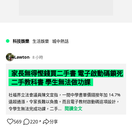
科技娛樂
生活娛樂
城中熱話
Lawton
8 小時
家長無得慳錢買二手書 電子啟動碼鎖死
二手教科書 學生無法做功課
社福界立法會議員陳文宜指，一間中學書單價錢按年加 14.7%
遠超通漲，令家長難以負擔。而且電子教材啟動碼這項設計，
閱讀全文
令學生無法完成功課，二手...
569
220
分享
↗