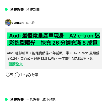
科技娛樂
科技新聞
duncan
6 小時
Audi 最慳電量產車現身 A2 e-tron 迷
彩造型曝光 快充 26 分鐘充滿 8 成電
Audi 呢部新車，能耗竟然係25年前嘅一半。 A2 e-tron 風阻低
至0.24，每百公里只需12.8 kWh，一度電行到7.8公里。6...
閱讀全文
5
1
分享
↗
科技娛樂
生活娛樂
城中熱話