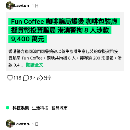
Lawton
1 日
Fun Coffee 咖啡騙局爆煲 咖啡包裝虛
擬貨幣投資騙局 港澳警拘 8 人涉款
9,400 萬元
香港警方聯同澳門司警搗破以養生咖啡生意包裝的虛擬貨幣投
資騙局 Fun Coffee，兩地共拘捕 8 人，接獲逾 200 宗舉報，涉
閱讀全文
款 9,4...
118
9
分享
↗
科技娛樂
生活科技
智慧城市
Lawton
1 日