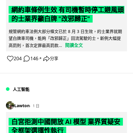
網約車條例生效 有司機暫時停工避風頭
的士業界籲白牌 "改邪歸正"
規管網約車法例大部分條文已於 8 月 3 日生效，的士業界就期
望白牌車司機，能夠「改邪歸正」回流駕駛的士。新例大幅提
閱讀全文
高罰則，首次定罪最高罰款...
204
146
分享
↗
人工智能
Lawton
1 日
白宮拒測中國開放 AI 模型 業界質疑安
全框架選擇性執行