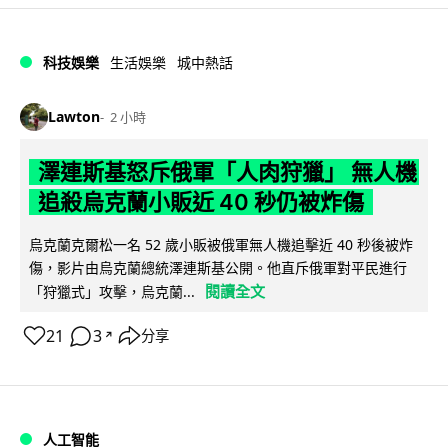
科技娛樂
生活娛樂
城中熱話
Lawton
2 小時
澤連斯基怒斥俄軍「人肉狩獵」 無人機
追殺烏克蘭小販近 40 秒仍被炸傷
烏克蘭克爾松一名 52 歲小販被俄軍無人機追擊近 40 秒後被炸
傷，影片由烏克蘭總統澤連斯基公開。他直斥俄軍對平民進行
閱讀全文
「狩獵式」攻擊，烏克蘭...
21
3
分享
↗
人工智能