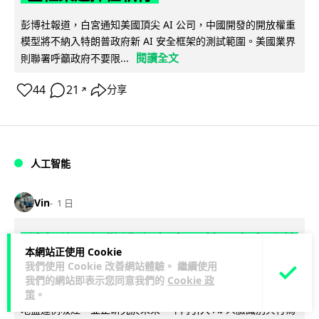
彭博社報道，白宮通知美國頂尖 AI 公司，中國開發的開放權重
模型將不納入特朗普政府新 AI 安全框架的測試範圍。美國業界
閱讀全文
則聯署呼籲政府不要限...
44
21
分享
↗
人工智能
Vin
1 日
地盤偷吸煙難逃高空法眼 勞工處出動熱
本網站正使用 Cookie
感無人機 擬加 AI 人臉識別精準執法
我們使用 Cookie 改善網站體驗。 繼續使用
我們的網站即表示您同意我們的
Cookie 政
勞工處投入配備熱感應鏡頭的小型無人機進行高空巡邏以打擊
策
。
地盤違例吸煙，並正研究於未來一年內引入 AI 人臉識別與行為