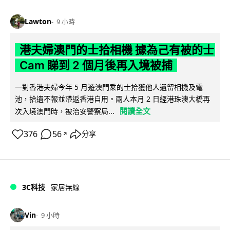
Lawton
9 小時
港夫婦澳門的士拾相機 據為己有被的士
Cam 睇到 2 個月後再入境被捕
一對香港夫婦今年 5 月遊澳門乘的士拾獲他人遺留相機及電
池，拾遺不報並帶返香港自用。兩人本月 2 日經港珠澳大橋再
閱讀全文
次入境澳門時，被治安警察局...
376
56
分享
↗
3C科技
家居無線
Vin
9 小時