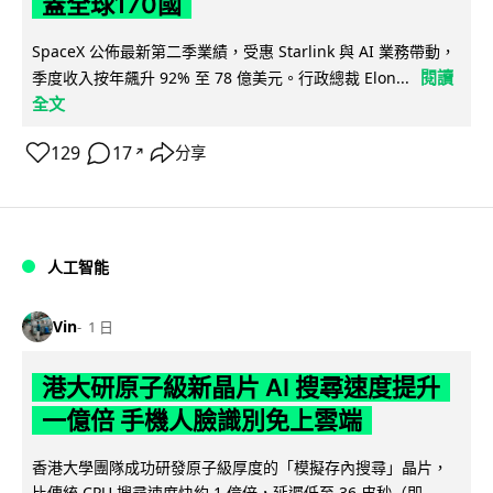
蓋全球170國
SpaceX 公佈最新第二季業績，受惠 Starlink 與 AI 業務帶動，
閱讀
季度收入按年飆升 92% 至 78 億美元。行政總裁 Elon...
全文
129
17
分享
↗
人工智能
Vin
1 日
港大研原子級新晶片 AI 搜尋速度提升
一億倍 手機人臉識別免上雲端
香港大學團隊成功研發原子級厚度的「模擬存內搜尋」晶片，
比傳統 CPU 搜尋速度快約 1 億倍，延遲低至 36 皮秒（即