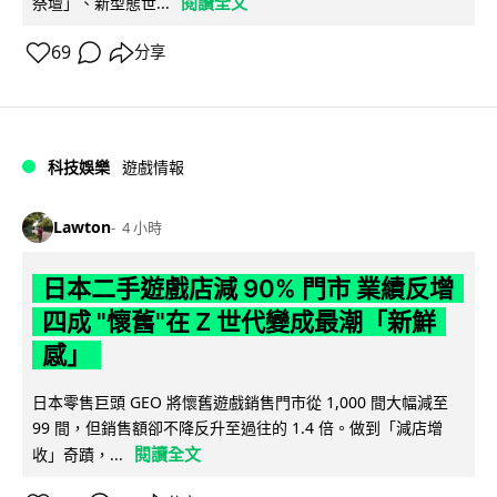
閱讀全文
祭壇」、新型態世...
69
分享
科技娛樂
遊戲情報
Lawton
4 小時
日本二手遊戲店減 90% 門市 業績反增
四成 "懷舊"在 Z 世代變成最潮「新鮮
感」
日本零售巨頭 GEO 將懷舊遊戲銷售門市從 1,000 間大幅減至
99 間，但銷售額卻不降反升至過往的 1.4 倍。做到「減店增
閱讀全文
收」奇蹟，...