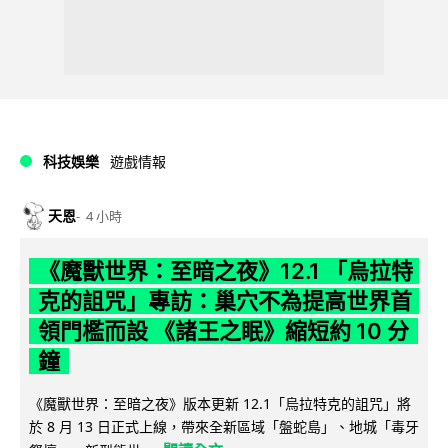
科技娛樂
遊戲情報
天恩
4 小時
《魔獸世界：至暗之夜》12.1 「烏拉特
克的詛咒」專訪：巢穴不為提高世界首
領門檻而設 《諸王之眠》縮短約 10 分
鐘
《魔獸世界：至暗之夜》版本更新 12.1「烏拉特克的詛咒」將
於 8 月 13 日正式上線，帶來全新區域「盤蛇島」、地城「毒牙