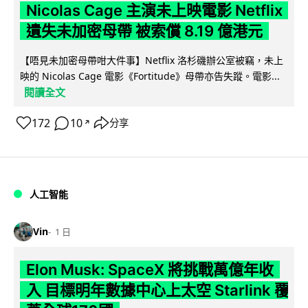
Nicolas Cage 主演未上映電影 Netflix
遺失未加密母帶 被索償 8.19 億港元
【唔見未加密母帶咁大件事】Netflix 洛杉磯辦公室被竊，未上
映的 Nicolas Cage 電影《Fortitude》母帶亦告失蹤。電影...
閱讀全文
172
10
分享
↗
人工智能
Vin
1 日
Elon Musk: SpaceX 將挑戰萬億年收
入 目標明年數據中心上太空 Starlink 覆