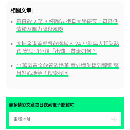
相關文章:
每日飲 2 至 3 杯咖啡 復旦大學研究：可降低
情緒及壓力障礙風險
大埔全港首部餐飲機械人 24 小時無人現製熱
食 實試: 3分鐘「出爐」質素如何？
11萬製黃金飲管飲奶茶 意外遺失搞到報警 警
員好心地氈式搜索找回
📮
更多精彩文章每日送到電子郵箱