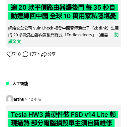
逾 20 款平價路由器爆後門 每 35 秒自
動連線回中國 全球 10 萬用家私隱堪憂
網絡安全公司 VulnCheck 揭發中國智博通電子（Zbtlink）生產
閱
的 20 多款路由器內置後門程式「Endlessdoors」（無盡...
讀全文
710
177
分享
↗
人工智能
arthur
12 小時
Tesla HW3 舊硬件裝 FSD v14 Lite 頻
現過熱 部分電腦損毀車主須自費維修