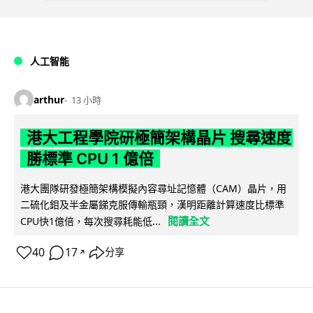
人工智能
arthur
13 小時
港大工程學院研極簡架構晶片 搜尋速度
勝標準 CPU 1 億倍
港大團隊研發極簡架構模擬內容尋址記憶體（CAM）晶片，用
二硫化鉬及半金屬銻克服傳輸瓶頸，漢明距離計算速度比標準
閱讀全文
CPU快1億倍，每次搜尋耗能低...
40
17
分享
↗