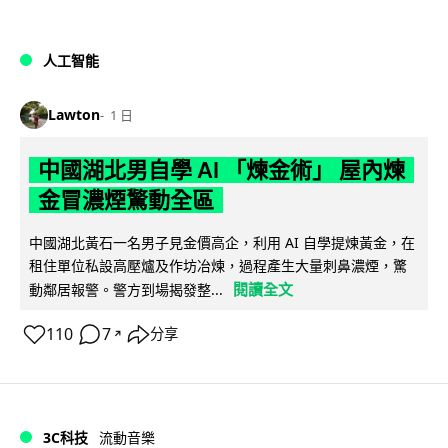
人工智能
Lawton
1 日
中國湖北男自學 AI 「煉金術」 屋內煉
金冒濃煙驚動全區
中國湖北黃石一名男子見金價高企，利用 AI 自學提煉黃金，在
租住單位私設高壓爐及作坊冶煉，過程產生大量刺鼻濃煙，驚
閱讀全文
動鄰居報警。警方到場揭發整...
110
7
分享
↗
3C科技
流動音樂