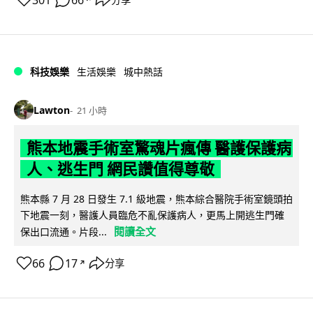
科技娛樂
生活娛樂
城中熱話
Lawton
21 小時
熊本地震手術室驚魂片瘋傳 醫護保護病
人、逃生門 網民讚值得尊敬
熊本縣 7 月 28 日發生 7.1 級地震，熊本綜合醫院手術室鏡頭拍
下地震一刻，醫護人員臨危不亂保護病人，更馬上開逃生門確
閱讀全文
保出口流通。片段...
66
17
分享
↗