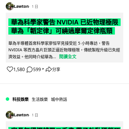
Lawton
1 日
華為科學家警告 NVIDIA 已近物理極限
華為「韜定律」可繞過摩爾定律瓶頸
華為半導體首席科學家廖恒罕見接受近 5 小時專訪，警告
NVIDIA 等西方晶片巨頭正逼近物理極限，傳統製程升級已失經
閱讀全文
濟效益。他同時介紹華為...
1,580
599
分享
↗
科技娛樂
生活娛樂
城中熱話
Lawton
1 日