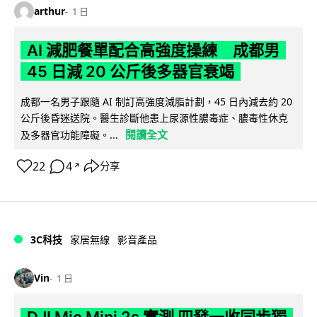
arthur
1 日
AI 減肥餐單配合高強度操練 成都男
45 日減 20 公斤後多器官衰竭
成都一名男子跟隨 AI 制訂高強度減脂計劃，45 日內減去約 20
公斤後昏迷送院。醫生診斷他患上尿源性膿毒症、膿毒性休克
閱讀全文
及多器官功能障礙。...
22
4
分享
↗
3C科技
家居無線
影音產品
Vin
1 日
DJI Mic Mini 2s 實測 四發一收同步獨