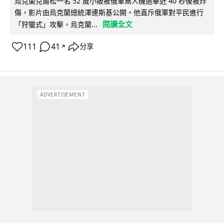
烏克蘭克爾松一名 52 歲小販被俄軍無人機追擊近 40 秒後被炸
傷，影片由烏克蘭總統澤連斯基公開。他直斥俄軍對平民進行
閱讀全文
「狩獵式」攻擊，烏克蘭...
111
41
分享
↗
ADVERTISEMENT