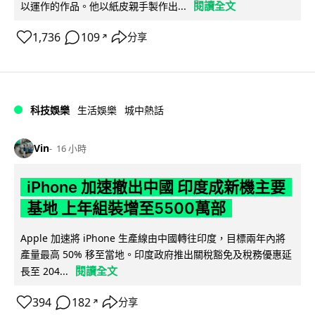
閱讀全文
以運作的作品。他以紙皮親手製作出...
1,736
109
分享
↗
科技娛樂
生活娛樂
城中熱話
Vin
16 小時
iPhone 加速撤出中國 印度成新機主要
基地 上年組裝增至5500萬部
Apple 加速將 iPhone 生產線由中國轉往印度，目標兩年內將
產量最高 50% 移至當地。印度政府推出關稅豁免及稅務優惠延
閱讀全文
長至 204...
394
182
分享
↗