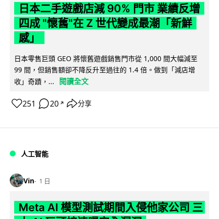
日本二手遊戲店減 90% 門市 業績反增
四成 "懷舊"在 Z 世代變成最潮「新鮮
感」
日本零售巨頭 GEO 將懷舊遊戲銷售門市從 1,000 間大幅減至
99 間，但銷售額卻不降反升至過往的 1.4 倍。做到「減店增
閱讀全文
收」奇蹟，...
251
20
分享
↗
人工智能
Vin
1 日
Meta AI 模型測試期間入侵他家公司 三