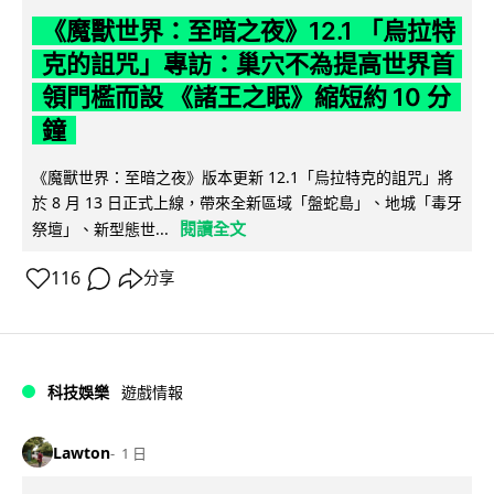
《魔獸世界：至暗之夜》12.1 「烏拉特
克的詛咒」專訪：巢穴不為提高世界首
領門檻而設 《諸王之眠》縮短約 10 分
鐘
《魔獸世界：至暗之夜》版本更新 12.1「烏拉特克的詛咒」將
於 8 月 13 日正式上線，帶來全新區域「盤蛇島」、地城「毒牙
閱讀全文
祭壇」、新型態世...
116
分享
科技娛樂
遊戲情報
Lawton
1 日