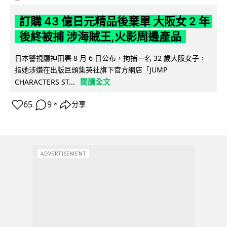
訂購 43 億日元精品後棄單 大阪女 2 年
後終被捕 涉海賊王,火影周邊產品
日本警視廳神田署 8 月 6 日公布，拘捕一名 32 歲大阪女子，
指她涉嫌在出版巨頭集英社旗下官方網店「JUMP
閱讀全文
CHARACTERS ST...
65
9
分享
↗
ADVERTISEMENT