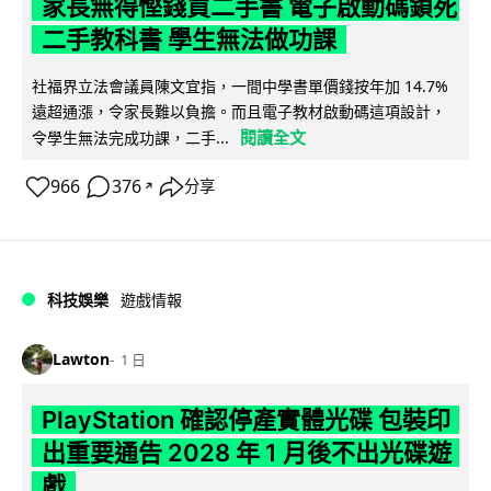
家長無得慳錢買二手書 電子啟動碼鎖死
二手教科書 學生無法做功課
社福界立法會議員陳文宜指，一間中學書單價錢按年加 14.7%
遠超通漲，令家長難以負擔。而且電子教材啟動碼這項設計，
閱讀全文
令學生無法完成功課，二手...
966
376
分享
↗
科技娛樂
遊戲情報
Lawton
1 日
PlayStation 確認停產實體光碟 包裝印
出重要通告 2028 年 1 月後不出光碟遊
戲