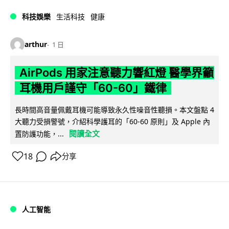
科技娛樂
生活科技
健康
arthur
1 日
AirPods 用家注意聽力響紅燈 醫學界籲
耳機用戶謹守「60-60」鐵律
長時間高音量佩戴耳機可能導致永久性噪音性聽損。本文盤點 4
大聽力受損警號，介紹科學護耳的「60-60 原則」及 Apple 內
閱讀全文
置防護功能，...
18
分享
人工智能