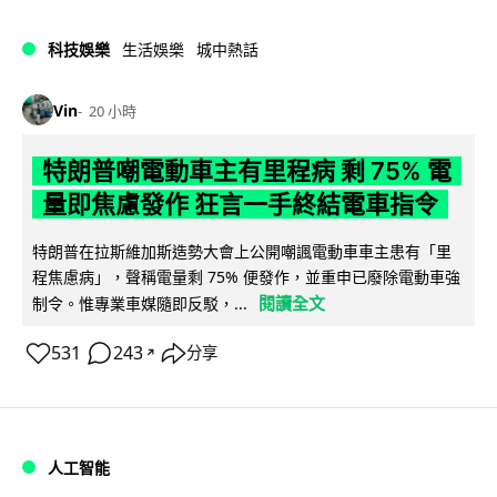
科技娛樂
生活娛樂
城中熱話
Vin
20 小時
特朗普嘲電動車主有里程病 剩 75% 電
量即焦慮發作 狂言一手終結電車指令
特朗普在拉斯維加斯造勢大會上公開嘲諷電動車車主患有「里
程焦慮病」，聲稱電量剩 75% 便發作，並重申已廢除電動車強
閱讀全文
制令。惟專業車媒隨即反駁，...
531
243
分享
↗
人工智能