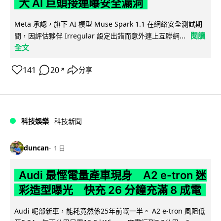
大 AI 巨頭接連曝安全漏洞
Meta 承認，旗下 AI 模型 Muse Spark 1.1 在網絡安全測試期
閱讀
間，因評估夥伴 Irregular 設定出錯而意外連上互聯網...
全文
141
20
分享
↗
科技娛樂
科技新聞
duncan
1 日
Audi 最慳電量產車現身 A2 e-tron 迷
彩造型曝光 快充 26 分鐘充滿 8 成電
Audi 呢部新車，能耗竟然係25年前嘅一半。 A2 e-tron 風阻低