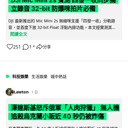
立錄音 32-bit 防爆咪拍片必備
DJI 最新推出的 Mic Mini 2s 無線咪支援「四發一收」分軌錄
音，並首度下放 32-bit Float 浮點內錄功能。本文經實測其...
閱讀全文
251
1
分享
↗
科技娛樂
生活娛樂
城中熱話
Lawton
1 日
澤連斯基怒斥俄軍「人肉狩獵」 無人機
追殺烏克蘭小販近 40 秒仍被炸傷