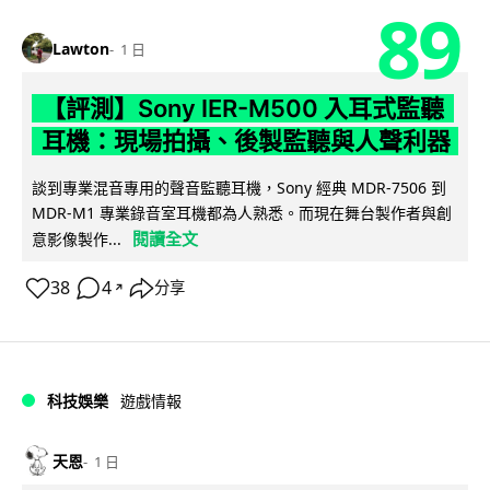
89
Lawton
1 日
【評測】Sony IER-M500 入耳式監聽
耳機：現場拍攝、後製監聽與人聲利器
談到專業混音專用的聲音監聽耳機，Sony 經典 MDR-7506 到
MDR-M1 專業錄音室耳機都為人熟悉。而現在舞台製作者與創
閱讀全文
意影像製作...
38
4
分享
↗
科技娛樂
遊戲情報
天恩
1 日