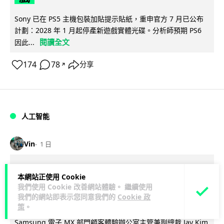
Sony 已在 PS5 主機包裝加貼提示貼紙，重申官方 7 月已公布
計劃：2028 年 1 月起停產新遊戲實體光碟。分析師預期 PS6
閱讀全文
因此...
174
78
分享
↗
人工智能
Vin
1 日
Samsung 展示 Galaxy AI 新方向 未來
本網站正使用 Cookie
手機毋須輸入文字 轉向 Agent 全自動操
我們使用 Cookie 改善網站體驗。 繼續使用
我們的網站即表示您同意我們的
Cookie 政
作
策
。
Samsung 電子 MX 部門顧客體驗辦公室主管兼副總裁 Jay Kim