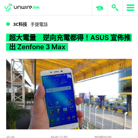
WWDC 2026
GenAI 與雲端科技專區
ERP 與商業 AI
超大電量 逆向充電都得！ASUS 宣佈推出 Zenfone 3 Max
3C科技
手提電話
超大電量 逆向充電都得！ASUS 宣佈推
出 Zenfone 3 Max
作者
發佈日期
閱讀時間