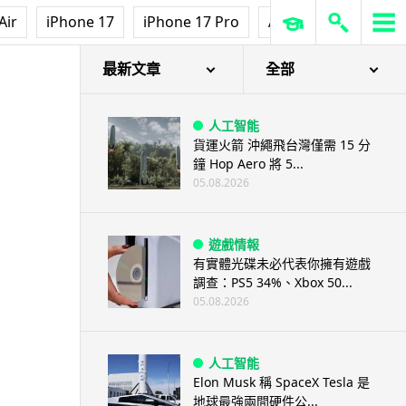
Air
iPhone 17
iPhone 17 Pro
AirPods Pro 3
Ap
最新文章
全部
人工智能
貨運火箭 沖繩飛台灣僅需 15 分
鐘 Hop Aero 將 5...
05.08.2026
遊戲情報
有實體光碟未必代表你擁有遊戲
調查：PS5 34%、Xbox 50...
05.08.2026
人工智能
Elon Musk 稱 SpaceX Tesla 是
地球最強兩間硬件公...