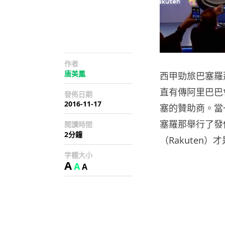
作者
唐美鳳
西甲勁旅巴塞羅
直有傳阿里巴巴會
發佈日期
2016-11-17
塞的贊助商。當
塞羅那舉行了發
閱讀時間
2分鐘
（Rakuten
字體大小
A
A
A