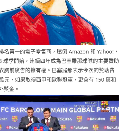
名第一的電子零售商，壓倒 Amazon 和 Yahoo!，
 / 18 球季開始，連續四年成為巴塞羅那球隊的主要贊助
衣胸前廣告的擁有權。巴塞羅那表示今次的贊助費
0 萬歐元，如果取得西甲和歐聯冠軍，更會有 150 萬和
額外獎金。