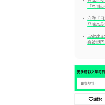
日本電視
「見到就
守護「日
品牌高品
Switc
夜被鎖門
更多精彩文章每日
讚好
0