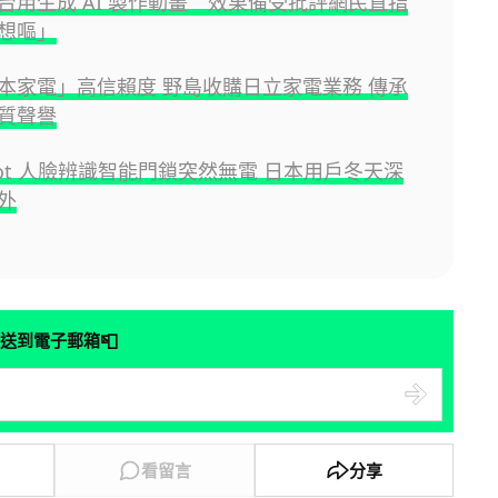
台用生成 AI 製作動畫 效果備受批評網民直指
想嘔」
本家電」高信賴度 野島收購日立家電業務 傳承
質聲譽
hBot 人臉辨識智能門鎖突然無電 日本用戶冬天深
外
📮
送到電子郵箱
看留言
分享