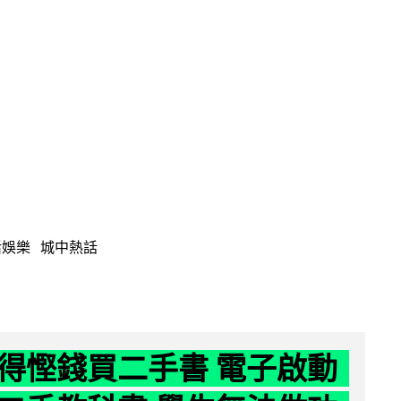
活娛樂
城中熱話
得慳錢買二手書 電子啟動