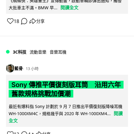
《蜘蛛俠：英雄重生》宣傳動畫，啟動車輛即彈出通知，觸發
閱讀全文
大批車主不滿。BMW 早...
18
分享
3C科技
流動音樂
音樂耳機
藍骨
13 小時
Sony 傳推平價復刻版耳筒 沿用六年
舊款規格挑戰加價潮
最近有爆料指 Sony 計劃於 9 月 7 日推出平價復刻版降噪耳機
閱讀
WH-1000XM4C，規格幾乎與 2020 年 WH-1000XM4...
全文