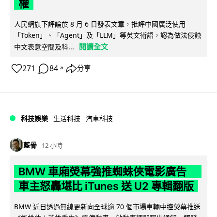
權
人民網旗下評論於 8 月 6 日發表文章，批評中國廣泛使用
「Token」、「Agent」及「LLM」等英文術語，認為做法侵蝕
閱讀全文
中文表意空間及科...
271
84
分享
↗
科技娛樂
生活科技
汽車科技
藍骨
12 小時
BMW 車廂熒幕強推蜘蛛俠電影廣告
車主怒轟堪比 iTunes 送 U2 專輯翻版
BMW 近日透過無線更新向全球逾 70 個市場車輛中控熒幕推送