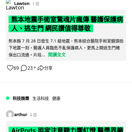
Lawton
1 日
熊本地震手術室驚魂片瘋傳 醫護保護病
人、逃生門 網民讚值得尊敬
熊本縣 7 月 28 日發生 7.1 級地震，熊本綜合醫院手術室鏡頭拍
下地震一刻，醫護人員臨危不亂保護病人，更馬上開逃生門確
閱讀全文
保出口流通。片段...
69
23
分享
↗
科技娛樂
生活科技
健康
arthur
2 日
AirPods 用家注意聽力響紅燈 醫學界籲