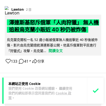
Lawton
2 日
澤連斯基怒斥俄軍「人肉狩獵」 無人機
追殺烏克蘭小販近 40 秒仍被炸傷
烏克蘭克爾松一名 52 歲小販被俄軍無人機追擊近 40 秒後被炸
傷，影片由烏克蘭總統澤連斯基公開。他直斥俄軍對平民進行
閱讀全文
「狩獵式」攻擊，烏克蘭...
133
41
分享
↗
本網站正使用 Cookie
人工智能
我們使用 Cookie 改善網站體驗。 繼續使用
我們的網站即表示您同意我們的
Cookie 政
策
。
Lawton
2 日