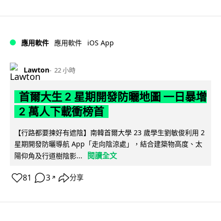
iOS App
應用軟件
應用軟件
Lawton
22 小時
首爾大生 2 星期開發防曬地圖 一日暴增
2 萬人下載衝榜首
【行路都要揀好有遮陰】南韓首爾大學 23 歲學生劉敏俊利用 2
星期開發防曬導航 App「走向陰涼處」，結合建築物高度、太
閱讀全文
陽仰角及行道樹陰影...
81
3
分享
↗