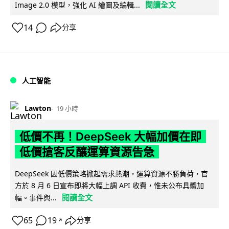
閱讀全文
Image 2.0 模型，強化 AI 繪圖及編輯...
14
分享
人工智能
Lawton
19 小時
低價不再！DeepSeek 大幅加價在即
低價搶客反釀運算資源告急
DeepSeek 因低價策略掀起需求熱潮，運算資源不勝負荷，官
方於 8 月 6 日宣布即將大幅上調 API 收費，惟未公布具體加
閱讀全文
幅。事件與...
65
19
分享
↗