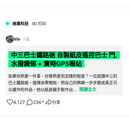
商業科技
3D 打印
Vin
1 日
中三巴士鐵路迷 自製紙皮遙控巴士 門,
水撥識郁 + 實時GPS報站
如果你熱愛一件事，你會熱愛到怎樣的程度？一位就讀中三的
巴士鐵路迷，選擇由零開始，把自己的興趣一步步變成真正可
閱讀全文
以運作的作品。他以紙皮親手製作出...
4,127
234
分享
↗