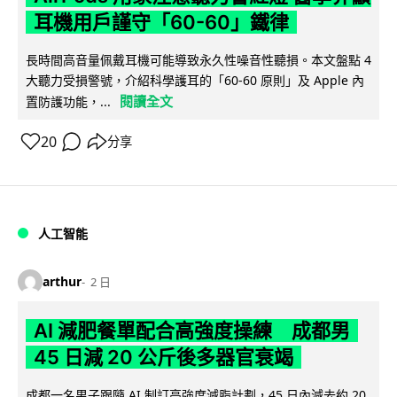
耳機用戶謹守「60-60」鐵律
長時間高音量佩戴耳機可能導致永久性噪音性聽損。本文盤點 4
大聽力受損警號，介紹科學護耳的「60-60 原則」及 Apple 內
閱讀全文
置防護功能，...
20
分享
人工智能
arthur
2 日
AI 減肥餐單配合高強度操練 成都男
45 日減 20 公斤後多器官衰竭
成都一名男子跟隨 AI 制訂高強度減脂計劃，45 日內減去約 20