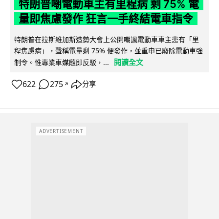
特朗普嘲電動車主有里程病 剩 75% 電
量即焦慮發作 狂言一手終結電車指令
特朗普在拉斯維加斯造勢大會上公開嘲諷電動車車主患有「里
程焦慮病」，聲稱電量剩 75% 便發作，並重申已廢除電動車強
閱讀全文
制令。惟專業車媒隨即反駁，...
622
275
分享
↗
ADVERTISEMENT