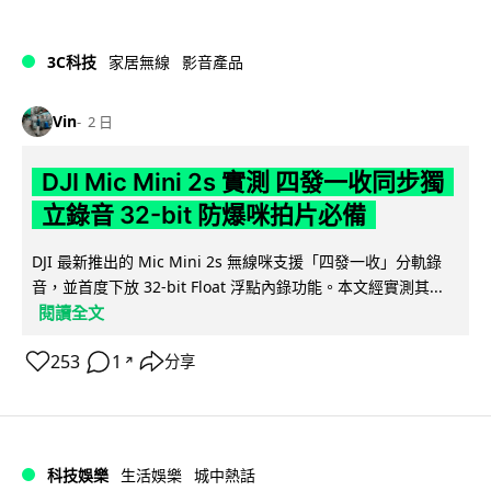
3C科技
家居無線
影音產品
Vin
2 日
DJI Mic Mini 2s 實測 四發一收同步獨
立錄音 32-bit 防爆咪拍片必備
DJI 最新推出的 Mic Mini 2s 無線咪支援「四發一收」分軌錄
音，並首度下放 32-bit Float 浮點內錄功能。本文經實測其...
閱讀全文
253
1
分享
↗
科技娛樂
生活娛樂
城中熱話