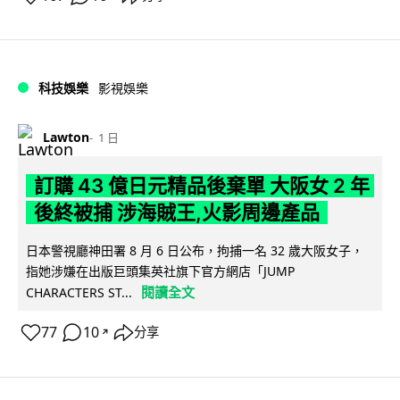
科技娛樂
影視娛樂
Lawton
1 日
訂購 43 億日元精品後棄單 大阪女 2 年
後終被捕 涉海賊王,火影周邊產品
日本警視廳神田署 8 月 6 日公布，拘捕一名 32 歲大阪女子，
指她涉嫌在出版巨頭集英社旗下官方網店「JUMP
閱讀全文
CHARACTERS ST...
77
10
分享
↗