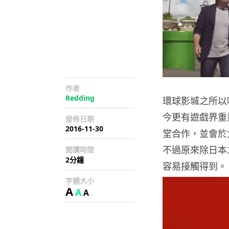
作者
Redding
環球影城之所以
今更有遊戲界重
發佈日期
2016-11-30
堂合作，並會於大
不過原來除日本
閱讀時間
2分鐘
容易接觸得到。
字體大小
A
A
A