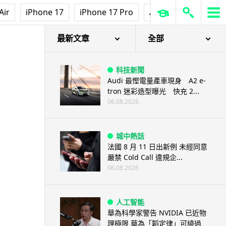
Air
iPhone 17
iPhone 17 Pro
AirPods Pro 3
Ap
最新文章
全部
科技新聞
Audi 最慳電量產車現身 A2 e-
tron 迷彩造型曝光 快充 2...
06.08.2026
城中熱話
法國 8 月 11 日出新例 未經同意
嚴禁 Cold Call 違規企...
06.08.2026
人工智能
華為科學家警告 NVIDIA 已近物
理極限 華為「韜定律」可繞過