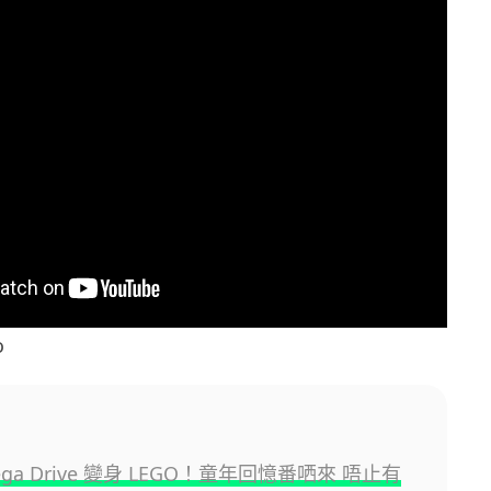
o
Mega Drive 變身 LEGO！童年回憶番哂來 唔止有