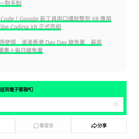
一對手制
Code！Google 新工具用口講就整到 XR 應用
Vibe Coding XR 正式亮相
使煩 滴滴香港 Day Day 搶免單 最高
0 優惠＋每日搶免單
📮
送到電子郵箱
看留言
分享