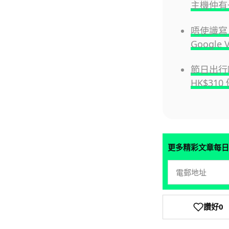
主機仲有
唔使識寫 
Google 
節日出行唔
HK$31
更多精彩文章每日
讚好
0