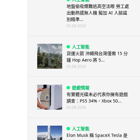
地盤偷吸煙難逃高空法眼 勞工處
出動熱感無人機 擬加 AI 人臉識
別精準...
05.08.2026
人工智能
貨運火箭 沖繩飛台灣僅需 15 分
鐘 Hop Aero 將 5...
05.08.2026
遊戲情報
有實體光碟未必代表你擁有遊戲
調查：PS5 34%、Xbox 50...
05.08.2026
人工智能
Elon Musk 稱 SpaceX Tesla 是