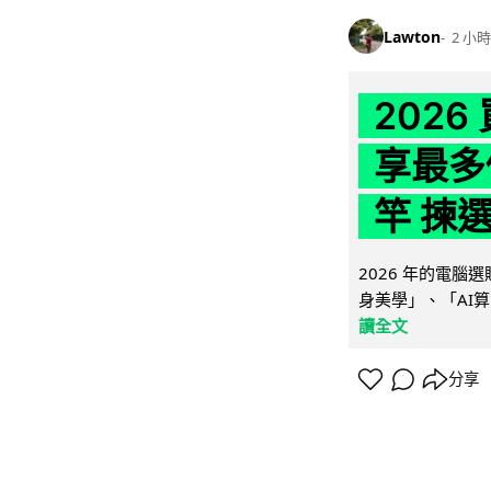
Lawton
2 小時
202
享最多
竿 揀
2026 年的電
身美學」、「AI算
讀全文
分享