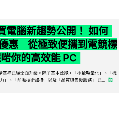
6 買電腦新趨勢公開！ 如何
優惠 從極致便攜到電競標
選啱你的高效能 PC
腦選購基準已經全面升級。除了基本效能，「極致輕量化」、「機
力」、「前瞻技術加持」以及「品質與售後服務」 已...
閱