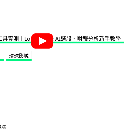
堂
環球影城
電腦