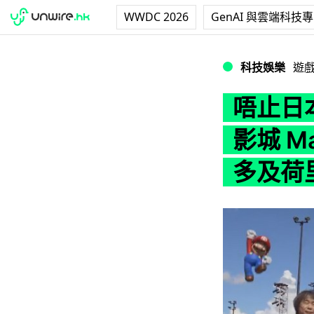
WWDC 2026
GenAI 與雲端科技
唔止日本有得玩！任
科技娛樂
遊
唔止日
影城 M
多及荷