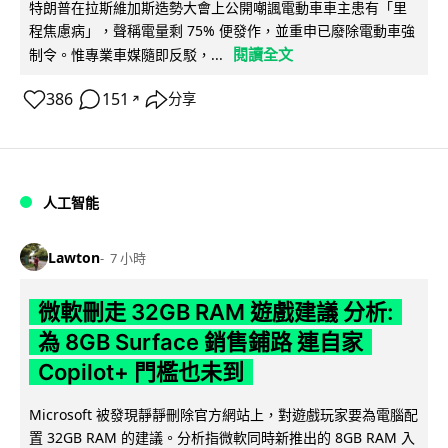
特朗普在拉斯維加斯造勢大會上公開嘲諷電動車車主患有「里
程焦慮病」，聲稱電量剩 75% 便發作，並重申已廢除電動車強
閱讀全文
制令。惟專業車媒隨即反駁，...
386
151
分享
↗
人工智能
Lawton
7 小時
微軟刪走 32GB RAM 遊戲建議 分析:
為 8GB Surface 銷售鋪路 連自家
Copilot+ 門檻也未到
Microsoft 被發現靜靜刪除官方網站上，對遊戲玩家要為電腦配
置 32GB RAM 的建議。分析指微軟同時新推出的 8GB RAM 入