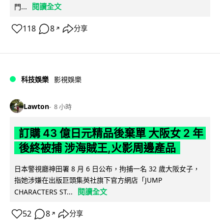
閱讀全文
門...
118
8
分享
↗
科技娛樂
影視娛樂
Lawton
8 小時
訂購 43 億日元精品後棄單 大阪女 2 年
後終被捕 涉海賊王,火影周邊產品
日本警視廳神田署 8 月 6 日公布，拘捕一名 32 歲大阪女子，
指她涉嫌在出版巨頭集英社旗下官方網店「JUMP
閱讀全文
CHARACTERS ST...
52
8
分享
↗