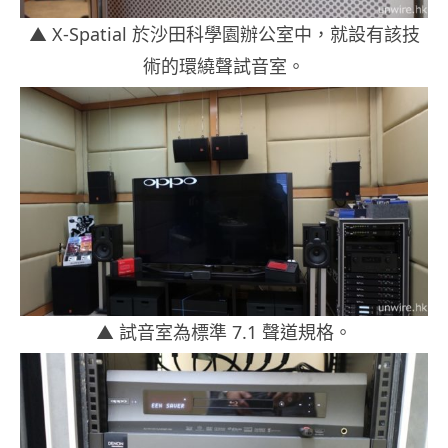
▲ X-Spatial 於沙田科學園辦公室中，就設有該技
術的環繞聲試音室。
▲ 試音室為標準 7.1 聲道規格。