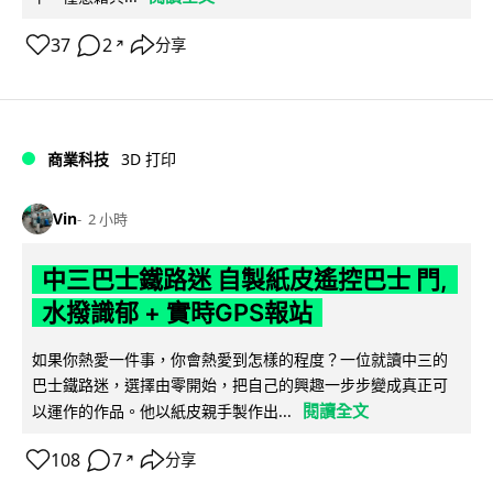
37
2
分享
↗
商業科技
3D 打印
Vin
2 小時
中三巴士鐵路迷 自製紙皮遙控巴士 門,
水撥識郁 + 實時GPS報站
如果你熱愛一件事，你會熱愛到怎樣的程度？一位就讀中三的
巴士鐵路迷，選擇由零開始，把自己的興趣一步步變成真正可
閱讀全文
以運作的作品。他以紙皮親手製作出...
108
7
分享
↗