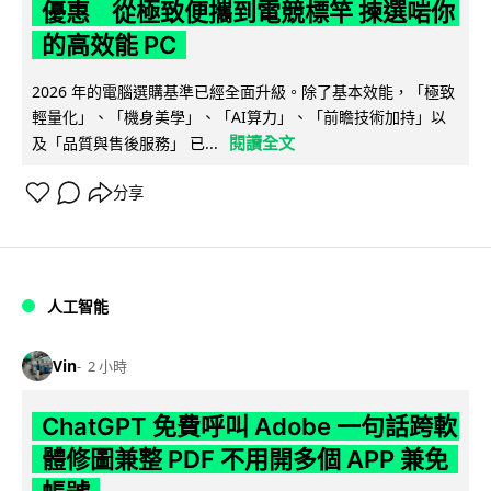
優惠 從極致便攜到電競標竿 揀選啱你
的高效能 PC
2026 年的電腦選購基準已經全面升級。除了基本效能，「極致
輕量化」、「機身美學」、「AI算力」、「前瞻技術加持」以
閱讀全文
及「品質與售後服務」 已...
分享
人工智能
Vin
2 小時
ChatGPT 免費呼叫 Adobe 一句話跨軟
體修圖兼整 PDF 不用開多個 APP 兼免