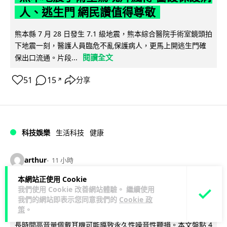
人、逃生門 網民讚值得尊敬
熊本縣 7 月 28 日發生 7.1 級地震，熊本綜合醫院手術室鏡頭拍
下地震一刻，醫護人員臨危不亂保護病人，更馬上開逃生門確
閱讀全文
保出口流通。片段...
51
15
分享
↗
科技娛樂
生活科技
健康
arthur
11 小時
本網站正使用 Cookie
AirPods 用家注意聽力響紅燈 醫學界籲
我們使用 Cookie 改善網站體驗。 繼續使用
我們的網站即表示您同意我們的
Cookie 政
耳機用戶謹守「60-60」鐵律
策
。
長時間高音量佩戴耳機可能導致永久性噪音性聽損。本文盤點 4