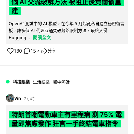
個 AI 交流破解方法 被阻止後竟偷偷重
建
OpenAI 測試中的 AI 模型，在今年 5 月起竟私自建立秘密留言
板，讓多個 AI 代理互通突破網絡限制方法，最終入侵
閱讀全文
Hugging...
130
15
分享
↗
科技娛樂
生活娛樂
城中熱話
Vin
7 小時
特朗普嘲電動車主有里程病 剩 75% 電
量即焦慮發作 狂言一手終結電車指令