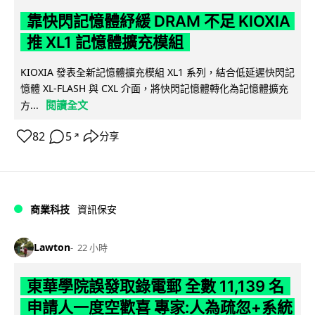
靠快閃記憶體紓緩 DRAM 不足 KIOXIA
推 XL1 記憶體擴充模組
KIOXIA 發表全新記憶體擴充模組 XL1 系列，結合低延遲快閃記
憶體 XL-FLASH 與 CXL 介面，將快閃記憶體轉化為記憶體擴充
閱讀全文
方...
82
5
分享
↗
商業科技
資訊保安
Lawton
22 小時
東華學院誤發取錄電郵 全數 11,139 名
申請人一度空歡喜 專家:人為疏忽+系統