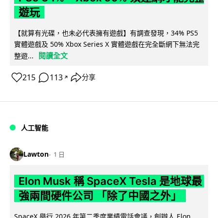
遊玩
【就算有光碟，也未必代表擁有遊戲】有調查發現，34% PS5
實體遊戲及 50% Xbox Series X 實體遊戲在完全斷網下無法完
閱讀全文
整遊...
215
113
分享
↗
人工智能
Lawton
1 日
Elon Musk 稱 SpaceX Tesla 是地球最
強兩間硬件公司 「除了中國之外」
SpaceX 舉行 2026 年第二季度業績電話會議，創辦人 Elon