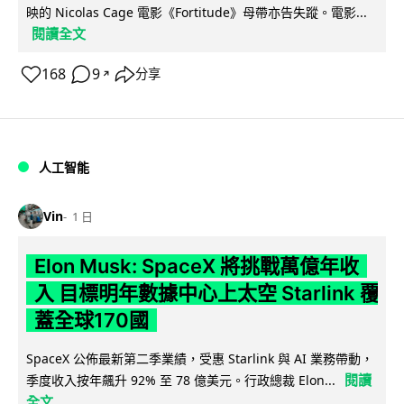
映的 Nicolas Cage 電影《Fortitude》母帶亦告失蹤。電影...
閱讀全文
168
9
分享
↗
人工智能
Vin
1 日
Elon Musk: SpaceX 將挑戰萬億年收
入 目標明年數據中心上太空 Starlink 覆
蓋全球170國
SpaceX 公佈最新第二季業績，受惠 Starlink 與 AI 業務帶動，
閱讀
季度收入按年飆升 92% 至 78 億美元。行政總裁 Elon...
全文