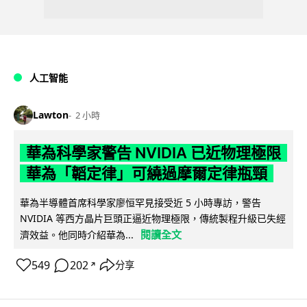
人工智能
Lawton
2 小時
華為科學家警告 NVIDIA 已近物理極限
華為「韜定律」可繞過摩爾定律瓶頸
華為半導體首席科學家廖恒罕見接受近 5 小時專訪，警告
NVIDIA 等西方晶片巨頭正逼近物理極限，傳統製程升級已失經
閱讀全文
濟效益。他同時介紹華為...
549
202
分享
↗