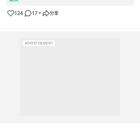
124
17
分享
↗
ADVERTISEMENT