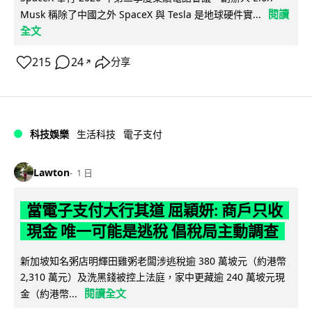
閱讀
Musk 稱除了中國之外 SpaceX 與 Tesla 是地球硬件實...
全文
215
24
分享
↗
科技娛樂
生活科技
電子支付
Lawton
1 日
當電子支付大行其道 屈穎妍: 商戶只收
現金 唯一可能是逃稅 倡稅局主動調查
新加坡知名粥店明輝田雞粥老闆涉逃稅逾 380 萬坡元（約港幣
2,310 萬元）及洗黑錢被控上法庭，家中更藏逾 240 萬坡元現
閱讀全文
金（約港幣...