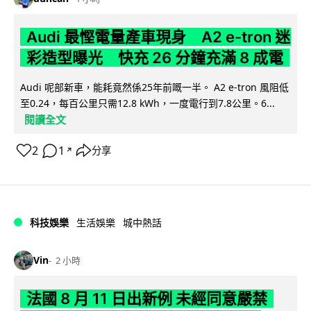
Audi 最慳電量產車現身 A2 e-tron 迷
彩造型曝光 快充 26 分鐘充滿 8 成電
Audi 呢部新車，能耗竟然係25年前嘅一半。 A2 e-tron 風阻低
至0.24，每百公里只需12.8 kWh，一度電行到7.8公里。6...
閱讀全文
2
1
分享
↗
科技娛樂
生活娛樂
城中熱話
Vin
2 小時
法國 8 月 11 日出新例 未經同意嚴禁