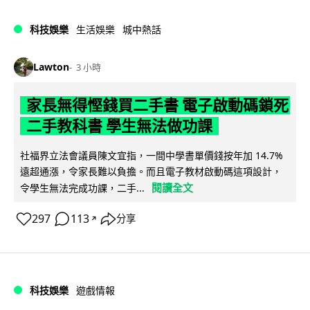
科技娛樂
生活娛樂
城中熱話
Lawton
3 小時
家長無得慳錢買二手書 電子啟動碼鎖死
二手教科書 學生無法做功課
社福界立法會議員陳文宜指，一間中學書單價錢按年加 14.7%
遠超通漲，令家長難以負擔。而且電子教材啟動碼這項設計，
閱讀全文
令學生無法完成功課，二手...
297
113
分享
↗
科技娛樂
遊戲情報