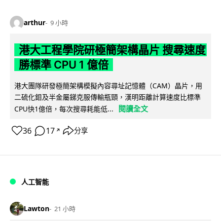
arthur
9 小時
港大工程學院研極簡架構晶片 搜尋速度
勝標準 CPU 1 億倍
港大團隊研發極簡架構模擬內容尋址記憶體（CAM）晶片，用
二硫化鉬及半金屬銻克服傳輸瓶頸，漢明距離計算速度比標準
閱讀全文
CPU快1億倍，每次搜尋耗能低...
36
17
分享
↗
人工智能
Lawton
21 小時