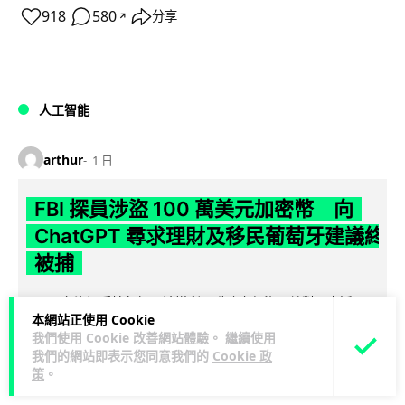
918
580
分享
↗
人工智能
arthur
1 日
FBI 探員涉盜 100 萬美元加密幣 向
ChatGPT 尋求理財及移民葡萄牙建議終
被捕
FBI 一名資深反情報探員涉嫌利用職務之便盜取敵對國家近 100
本網站正使用 Cookie
萬美元加密貨幣，事後更向 ChatGPT 諮詢理財及移民葡萄牙方
我們使用 Cookie 改善網站體驗。 繼續使用
閱讀全文
案，最終因...
我們的網站即表示您同意我們的
Cookie 政
策
。
23
1
分享
↗