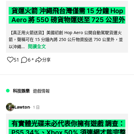
貨運火箭 沖繩飛台灣僅需 15 分鐘 Hop
Aero 將 550 磅貨物運送至 725 公里外
【真正用火箭送貨】美國初創 Hop Aero 公開自動駕駛貨運火
箭，聲稱可在 15 分鐘內將 250 公斤物資投送 750 公里外，並
閱讀全文
以沖繩...
51
6
分享
↗
科技娛樂
遊戲情報
Lawton
1 日
有實體光碟未必代表你擁有遊戲 調查：
PS5 34%、Xbox 50% 須連網才能完整