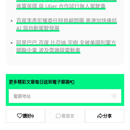
進軍英國 與 Uber 合作試行無人駕駛車
百度李彥宏獲委任特首顧問團 香港加快連結
AI 與自動駕駛發展
阿里巴巴,百度,比亞迪,宇樹 全被美國列軍方
關聯企業 波及雲端與電動車
📮
更多精彩文章每日送到電子郵箱
讚好
0
看留言
分享