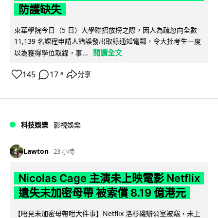
防護缺失
東華學院今日（5 日）大學聯招放榜之際，因人為疏忽向全數
11,139 名課程申請人錯誤發出取錄通知電郵，令大批考生一度
閱讀全文
以為獲得學位取錄，事...
145
17
分享
↗
科技娛樂
影視娛樂
Lawton
23 小時
Nicolas Cage 主演未上映電影 Netflix
遺失未加密母帶 被索償 8.19 億港元
【唔見未加密母帶咁大件事】Netflix 洛杉磯辦公室被竊，未上