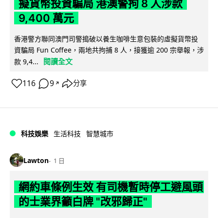
擬貨幣投資騙局 港澳警拘 8 人涉款
9,400 萬元
香港警方聯同澳門司警搗破以養生咖啡生意包裝的虛擬貨幣投
資騙局 Fun Coffee，兩地共拘捕 8 人，接獲逾 200 宗舉報，涉
閱讀全文
款 9,4...
116
9
分享
↗
科技娛樂
生活科技
智慧城市
Lawton
1 日
網約車條例生效 有司機暫時停工避風頭
的士業界籲白牌 "改邪歸正"