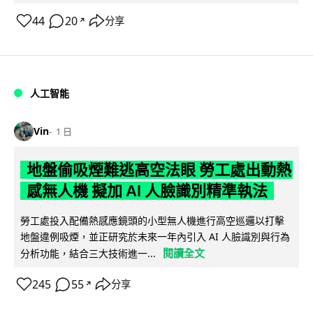
44
20
分享
↗
人工智能
Vin
1 日
地盤偷吸煙難逃高空法眼 勞工處出動熱
感無人機 擬加 AI 人臉識別精準執法
勞工處投入配備熱感應鏡頭的小型無人機進行高空巡邏以打擊
地盤違例吸煙，並正研究於未來一年內引入 AI 人臉識別與行為
閱讀全文
分析功能，結合三大技術進一...
245
55
分享
↗