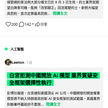
規管網約車法例大部分條文已於 8 月 3 日生效，的士業界就期
望白牌車司機，能夠「改邪歸正」回流駕駛的士。新例大幅提
閱讀全文
高罰則，首次定罪最高罰款...
200
142
分享
↗
人工智能
Lawton
1 日
白宮拒測中國開放 AI 模型 業界質疑安
全框架選擇性執行
彭博社報道，白宮通知美國頂尖 AI 公司，中國開發的開放權重
模型將不納入特朗普政府新 AI 安全框架的測試範圍。美國業界
閱讀全文
則聯署呼籲政府不要限...