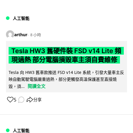
人工智能
arthur
8 小時
Tesla HW3 舊硬件裝 FSD v14 Lite 頻
現過熱 部分電腦損毀車主須自費維修
Tesla 向 HW3 舊車款推送 FSD v14 Lite 系統，引發大量車主反
映自動駕駛電腦嚴重過熱，部分更觸發高溫保護甚至直接燒
閱讀全文
毀，須...
5
分享
人工智能