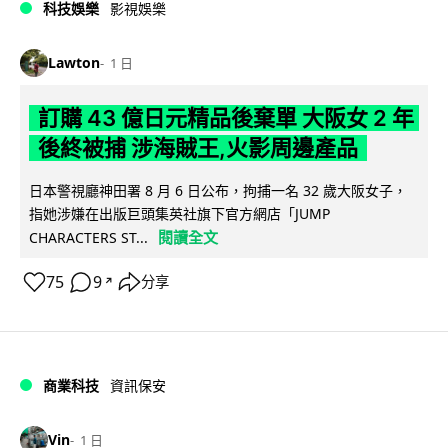
科技娛樂
影視娛樂
Lawton
1 日
訂購 43 億日元精品後棄單 大阪女 2 年
後終被捕 涉海賊王,火影周邊產品
日本警視廳神田署 8 月 6 日公布，拘捕一名 32 歲大阪女子，
指她涉嫌在出版巨頭集英社旗下官方網店「JUMP
閱讀全文
CHARACTERS ST...
75
9
分享
↗
商業科技
資訊保安
Vin
1 日