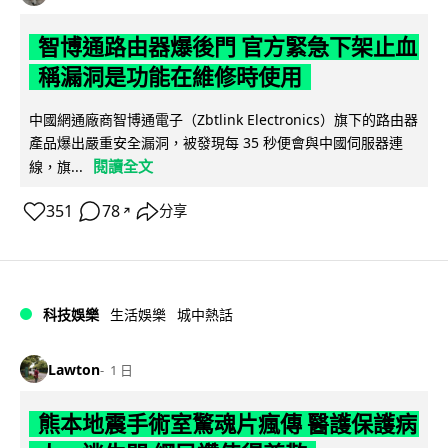
智博通路由器爆後門 官方緊急下架止血
稱漏洞是功能在維修時使用
中國網通廠商智博通電子（Zbtlink Electronics）旗下的路由器
產品爆出嚴重安全漏洞，被發現每 35 秒便會與中國伺服器連
閱讀全文
線，旗...
351
78
分享
↗
科技娛樂
生活娛樂
城中熱話
Lawton
1 日
熊本地震手術室驚魂片瘋傳 醫護保護病