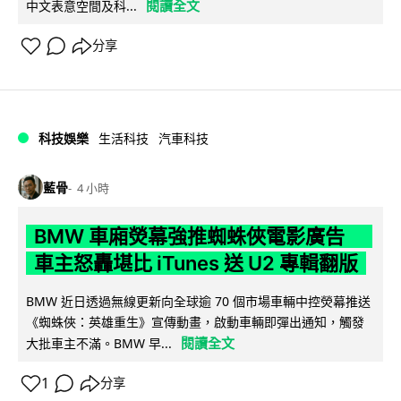
閱讀全文
中文表意空間及科...
分享
科技娛樂
生活科技
汽車科技
藍骨
4 小時
BMW 車廂熒幕強推蜘蛛俠電影廣告
車主怒轟堪比 iTunes 送 U2 專輯翻版
BMW 近日透過無線更新向全球逾 70 個市場車輛中控熒幕推送
《蜘蛛俠：英雄重生》宣傳動畫，啟動車輛即彈出通知，觸發
閱讀全文
大批車主不滿。BMW 早...
1
分享