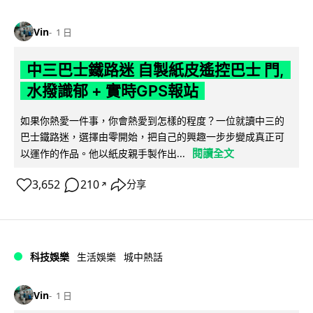
Vin
1 日
中三巴士鐵路迷 自製紙皮遙控巴士 門,
水撥識郁 + 實時GPS報站
如果你熱愛一件事，你會熱愛到怎樣的程度？一位就讀中三的
巴士鐵路迷，選擇由零開始，把自己的興趣一步步變成真正可
閱讀全文
以運作的作品。他以紙皮親手製作出...
3,652
210
分享
↗
科技娛樂
生活娛樂
城中熱話
Vin
1 日