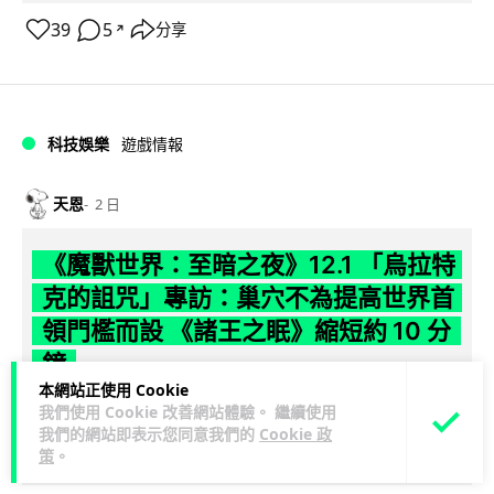
39
5
分享
↗
科技娛樂
遊戲情報
天恩
2 日
《魔獸世界：至暗之夜》12.1 「烏拉特
克的詛咒」專訪：巢穴不為提高世界首
領門檻而設 《諸王之眠》縮短約 10 分
鐘
本網站正使用 Cookie
《魔獸世界：至暗之夜》版本更新 12.1「烏拉特克的詛咒」將
我們使用 Cookie 改善網站體驗。 繼續使用
我們的網站即表示您同意我們的
Cookie 政
於 8 月 13 日正式上線，帶來全新區域「盤蛇島」、地城「毒牙
策
。
閱讀全文
祭壇」、新型態世...