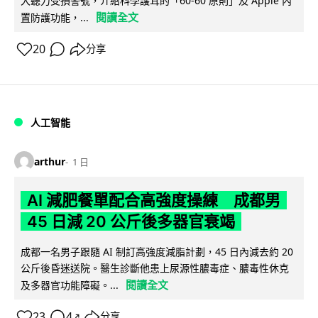
大聽力受損警號，介紹科學護耳的「60-60 原則」及 Apple 內
閱讀全文
置防護功能，...
20
分享
人工智能
arthur
1 日
AI 減肥餐單配合高強度操練 成都男
45 日減 20 公斤後多器官衰竭
成都一名男子跟隨 AI 制訂高強度減脂計劃，45 日內減去約 20
公斤後昏迷送院。醫生診斷他患上尿源性膿毒症、膿毒性休克
閱讀全文
及多器官功能障礙。...
23
4
分享
↗