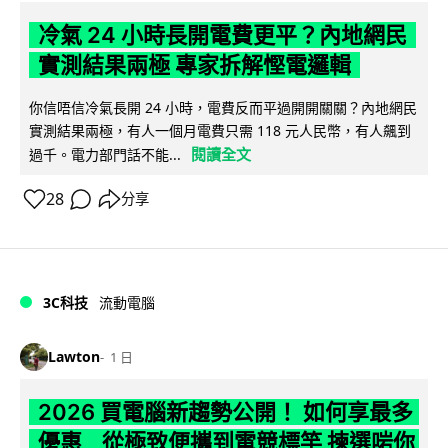
冷氣 24 小時長開電費更平？內地網民
實測結果兩極 專家拆解慳電邏輯
你信唔信冷氣長開 24 小時，電費反而平過開開關關？內地網民
實測結果兩極，有人一個月電費只需 118 元人民幣，有人飆到
閱讀全文
過千。電力部門話不能...
28
分享
3C科技
流動電腦
Lawton
1 日
2026 買電腦新趨勢公開！ 如何享最多
優惠 從極致便攜到電競標竿 揀選啱你