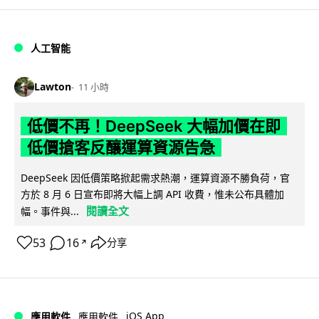
人工智能
Lawton
11 小時
低價不再！DeepSeek 大幅加價在即
低價搶客反釀運算資源告急
DeepSeek 因低價策略掀起需求熱潮，運算資源不勝負荷，官
方於 8 月 6 日宣布即將大幅上調 API 收費，惟未公布具體加
閱讀全文
幅。事件與...
53
16
分享
↗
iOS App
應用軟件
應用軟件