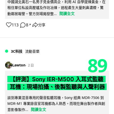
中國湖北黃石一名男子見金價高企，利用 AI 自學提煉黃金，在
租住單位私設高壓爐及作坊冶煉，過程產生大量刺鼻濃煙，驚
閱讀全文
動鄰居報警。警方到場揭發整...
113
8
分享
↗
3C科技
流動音樂
89
Lawton
2 日
【評測】Sony IER-M500 入耳式監聽
耳機：現場拍攝、後製監聽與人聲利器
談到專業混音專用的聲音監聽耳機，Sony 經典 MDR-7506 到
MDR-M1 專業錄音室耳機都為人熟悉。而現在舞台製作者與創
閱讀全文
意影像製作...