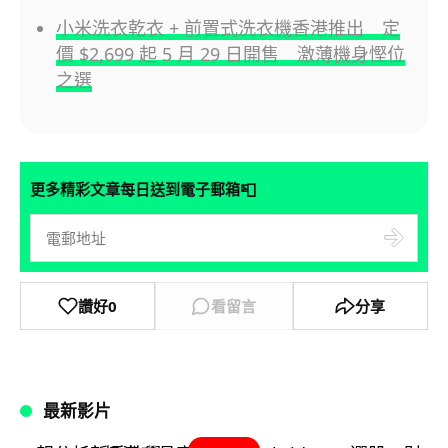
小米洗衣乾衣 + 前置式洗衣機香港推出 定
價 $2,699 起 5 月 29 日開售 激薄機身慳位
之選
📮
更多精彩文章每日送到電子郵箱
讚好
0
看留言
分享
最新影片