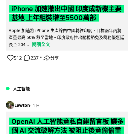
iPhone 加速撤出中國 印度成新機主要
基地 上年組裝增至5500萬部
Apple 加速將 iPhone 生產線由中國轉往印度，目標兩年內將
產量最高 50% 移至當地。印度政府推出關稅豁免及稅務優惠延
閱讀全文
長至 204...
512
237
分享
↗
人工智能
Lawton
1 日
OpenAI 人工智能竟私自建留言板 讓多
個 AI 交流破解方法 被阻止後竟偷偷重