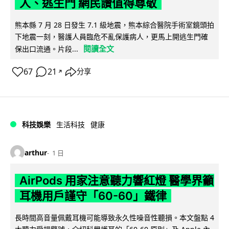
人、逃生門 網民讚值得尊敬
熊本縣 7 月 28 日發生 7.1 級地震，熊本綜合醫院手術室鏡頭拍
下地震一刻，醫護人員臨危不亂保護病人，更馬上開逃生門確
閱讀全文
保出口流通。片段...
67
21
分享
↗
科技娛樂
生活科技
健康
arthur
1 日
AirPods 用家注意聽力響紅燈 醫學界籲
耳機用戶謹守「60-60」鐵律
長時間高音量佩戴耳機可能導致永久性噪音性聽損。本文盤點 4