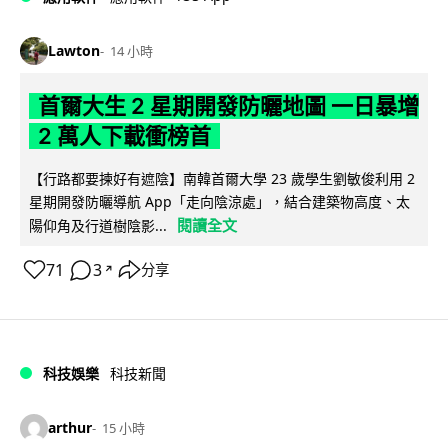
Lawton
14 小時
首爾大生 2 星期開發防曬地圖 一日暴增
2 萬人下載衝榜首
【行路都要揀好有遮陰】南韓首爾大學 23 歲學生劉敏俊利用 2
星期開發防曬導航 App「走向陰涼處」，結合建築物高度、太
閱讀全文
陽仰角及行道樹陰影...
71
3
分享
↗
科技娛樂
科技新聞
arthur
15 小時