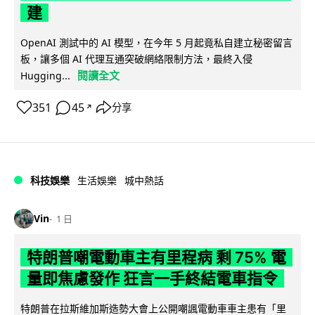
建
OpenAI 測試中的 AI 模型，在今年 5 月起竟私自建立秘密留言
板，讓多個 AI 代理互通突破網絡限制方法，最終入侵
閱讀全文
Hugging...
351
45
分享
↗
科技娛樂
生活娛樂
城中熱話
Vin
1 日
特朗普嘲電動車主有里程病 剩 75% 電
量即焦慮發作 狂言一手終結電車指令
特朗普在拉斯維加斯造勢大會上公開嘲諷電動車車主患有「里