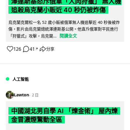
澤連斯基怒斥俄軍「人肉狩獵」 無人機
追殺烏克蘭小販近 40 秒仍被炸傷
烏克蘭克爾松一名 52 歲小販被俄軍無人機追擊近 40 秒後被炸
傷，影片由烏克蘭總統澤連斯基公開。他直斥俄軍對平民進行
閱讀全文
「狩獵式」攻擊，烏克蘭...
126
41
分享
↗
人工智能
Lawton
2 日
中國湖北男自學 AI 「煉金術」 屋內煉
金冒濃煙驚動全區