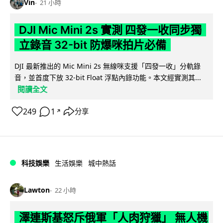
Vin
21 小時
DJI Mic Mini 2s 實測 四發一收同步獨
立錄音 32-bit 防爆咪拍片必備
DJI 最新推出的 Mic Mini 2s 無線咪支援「四發一收」分軌錄
音，並首度下放 32-bit Float 浮點內錄功能。本文經實測其...
閱讀全文
249
1
分享
↗
科技娛樂
生活娛樂
城中熱話
Lawton
22 小時
澤連斯基怒斥俄軍「人肉狩獵」 無人機