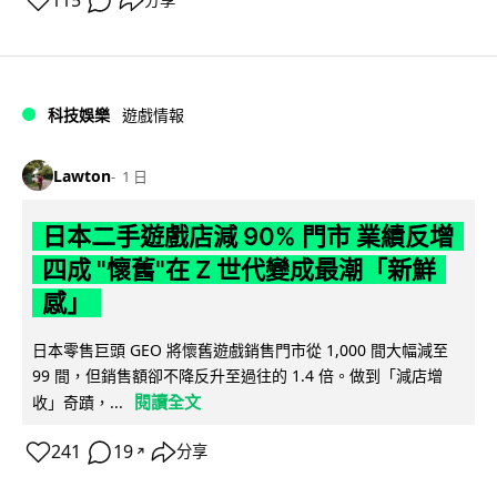
115
分享
科技娛樂
遊戲情報
Lawton
1 日
日本二手遊戲店減 90% 門市 業績反增
四成 "懷舊"在 Z 世代變成最潮「新鮮
感」
日本零售巨頭 GEO 將懷舊遊戲銷售門市從 1,000 間大幅減至
99 間，但銷售額卻不降反升至過往的 1.4 倍。做到「減店增
閱讀全文
收」奇蹟，...
241
19
分享
↗