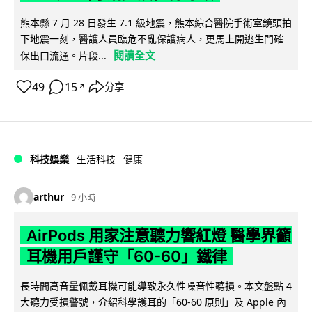
熊本縣 7 月 28 日發生 7.1 級地震，熊本綜合醫院手術室鏡頭拍
下地震一刻，醫護人員臨危不亂保護病人，更馬上開逃生門確
閱讀全文
保出口流通。片段...
49
15
分享
↗
科技娛樂
生活科技
健康
arthur
9 小時
AirPods 用家注意聽力響紅燈 醫學界籲
耳機用戶謹守「60-60」鐵律
長時間高音量佩戴耳機可能導致永久性噪音性聽損。本文盤點 4
大聽力受損警號，介紹科學護耳的「60-60 原則」及 Apple 內