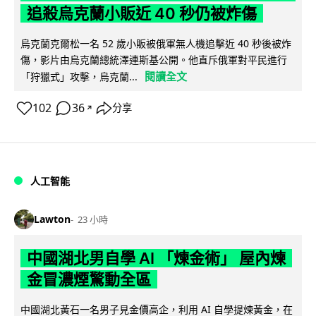
追殺烏克蘭小販近 40 秒仍被炸傷
烏克蘭克爾松一名 52 歲小販被俄軍無人機追擊近 40 秒後被炸
傷，影片由烏克蘭總統澤連斯基公開。他直斥俄軍對平民進行
閱讀全文
「狩獵式」攻擊，烏克蘭...
102
36
分享
↗
人工智能
Lawton
23 小時
中國湖北男自學 AI 「煉金術」 屋內煉
金冒濃煙驚動全區
中國湖北黃石一名男子見金價高企，利用 AI 自學提煉黃金，在