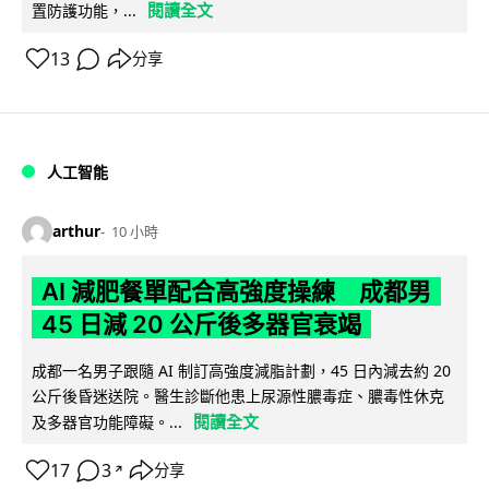
閱讀全文
置防護功能，...
13
分享
人工智能
arthur
10 小時
AI 減肥餐單配合高強度操練 成都男
45 日減 20 公斤後多器官衰竭
成都一名男子跟隨 AI 制訂高強度減脂計劃，45 日內減去約 20
公斤後昏迷送院。醫生診斷他患上尿源性膿毒症、膿毒性休克
閱讀全文
及多器官功能障礙。...
17
3
分享
↗