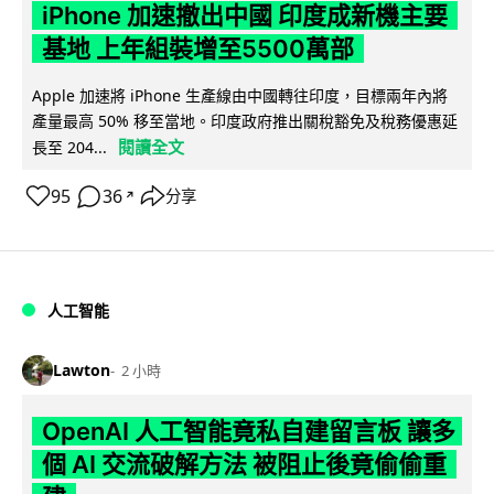
iPhone 加速撤出中國 印度成新機主要
基地 上年組裝增至5500萬部
Apple 加速將 iPhone 生產線由中國轉往印度，目標兩年內將
產量最高 50% 移至當地。印度政府推出關稅豁免及稅務優惠延
閱讀全文
長至 204...
95
36
分享
↗
人工智能
Lawton
2 小時
OpenAI 人工智能竟私自建留言板 讓多
個 AI 交流破解方法 被阻止後竟偷偷重