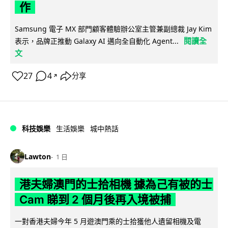
作
Samsung 電子 MX 部門顧客體驗辦公室主管兼副總裁 Jay Kim
閱讀全
表示，品牌正推動 Galaxy AI 邁向全自動化 Agent...
文
27
4
分享
↗
科技娛樂
生活娛樂
城中熱話
Lawton
1 日
港夫婦澳門的士拾相機 據為己有被的士
Cam 睇到 2 個月後再入境被捕
一對香港夫婦今年 5 月遊澳門乘的士拾獲他人遺留相機及電