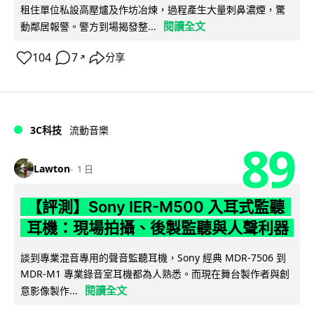
租住單位私設高壓爐及作坊冶煉，過程產生大量刺鼻濃煙，驚
閱讀全文
動鄰居報警。警方到場揭發整...
104
7
分享
↗
3C科技
流動音樂
89
Lawton
1 日
【評測】Sony IER-M500 入耳式監聽
耳機：現場拍攝、後製監聽與人聲利器
談到專業混音專用的聲音監聽耳機，Sony 經典 MDR-7506 到
MDR-M1 專業錄音室耳機都為人熟悉。而現在舞台製作者與創
閱讀全文
意影像製作...