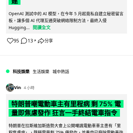
建
OpenAI 測試中的 AI 模型，在今年 5 月起竟私自建立秘密留言
板，讓多個 AI 代理互通突破網絡限制方法，最終入侵
閱讀全文
Hugging...
95
13
分享
↗
科技娛樂
生活娛樂
城中熱話
Vin
4 小時
特朗普嘲電動車主有里程病 剩 75% 電
量即焦慮發作 狂言一手終結電車指令
特朗普在拉斯維加斯造勢大會上公開嘲諷電動車車主患有「里
程焦慮病」，聲稱電量剩 75% 便發作，並重申已廢除電動車強