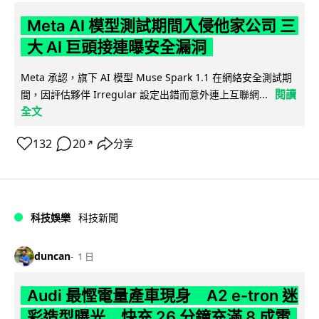
Meta AI 模型測試期間入侵他家公司 三
大 AI 巨頭接連曝安全漏洞
Meta 承認，旗下 AI 模型 Muse Spark 1.1 在網絡安全測試期
閱讀
間，因評估夥伴 Irregular 設定出錯而意外連上互聯網...
全文
132
20
分享
↗
科技娛樂
科技新聞
duncan
1 日
Audi 最慳電量產車現身 A2 e-tron 迷
彩造型曝光 快充 26 分鐘充滿 8 成電