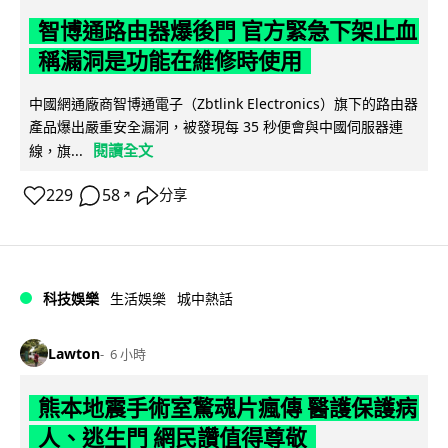
智博通路由器爆後門 官方緊急下架止血
稱漏洞是功能在維修時使用
中國網通廠商智博通電子（Zbtlink Electronics）旗下的路由器
產品爆出嚴重安全漏洞，被發現每 35 秒便會與中國伺服器連
閱讀全文
線，旗...
229
58
分享
↗
科技娛樂
生活娛樂
城中熱話
Lawton
6 小時
熊本地震手術室驚魂片瘋傳 醫護保護病
人、逃生門 網民讚值得尊敬