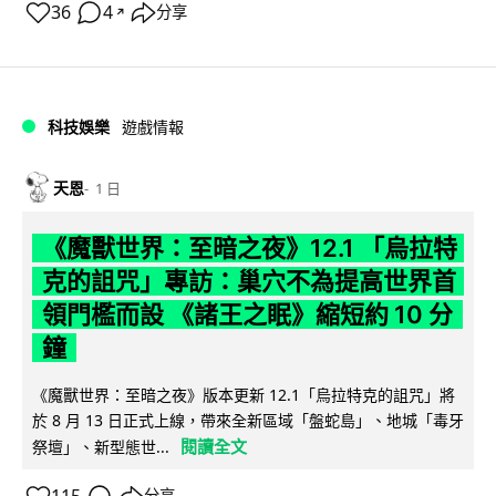
36
4
分享
↗
科技娛樂
遊戲情報
天恩
1 日
《魔獸世界：至暗之夜》12.1 「烏拉特
克的詛咒」專訪：巢穴不為提高世界首
領門檻而設 《諸王之眠》縮短約 10 分
鐘
《魔獸世界：至暗之夜》版本更新 12.1「烏拉特克的詛咒」將
於 8 月 13 日正式上線，帶來全新區域「盤蛇島」、地城「毒牙
閱讀全文
祭壇」、新型態世...