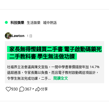
科技娛樂
生活娛樂
城中熱話
Lawton
1 日
家長無得慳錢買二手書 電子啟動碼鎖死
二手教科書 學生無法做功課
社福界立法會議員陳文宜指，一間中學書單價錢按年加 14.7%
遠超通漲，令家長難以負擔。而且電子教材啟動碼這項設計，
閱讀全文
令學生無法完成功課，二手...
930
367
分享
↗