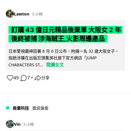
Lawton
5 小時
訂購 43 億日元精品後棄單 大阪女 2 年
後終被捕 涉海賊王,火影周邊產品
日本警視廳神田署 8 月 6 日公布，拘捕一名 32 歲大阪女子，
指她涉嫌在出版巨頭集英社旗下官方網店「JUMP
閱讀全文
CHARACTERS ST...
49
7
分享
↗
商業科技
資訊保安
Vin
5 小時