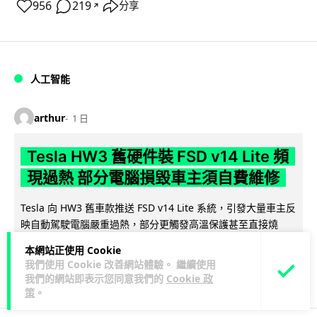
956
219
分享
↗
人工智能
arthur
1 日
Tesla HW3 舊硬件裝 FSD v14 Lite 頻
現過熱 部分電腦損毀車主須自費維修
Tesla 向 HW3 舊車款推送 FSD v14 Lite 系統，引發大量車主反
映自動駕駛電腦嚴重過熱，部分更觸發高溫保護甚至直接燒
閱讀全文
毀，須...
本網站正使用 Cookie
我們使用 Cookie 改善網站體驗。 繼續使用
10
1
分享
↗
我們的網站即表示您同意我們的
Cookie 政
策
。