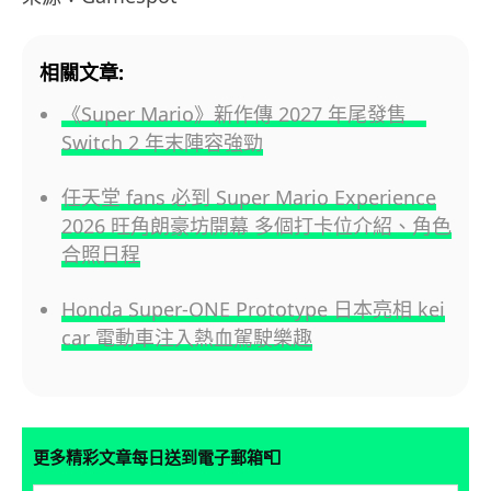
相關文章:
《Super Mario》新作傳 2027 年尾發售
Switch 2 年末陣容強勁
任天堂 fans 必到 Super Mario Experience
2026 旺角朗豪坊開幕 多個打卡位介紹、角色
合照日程
Honda Super-ONE Prototype 日本亮相 kei
car 電動車注入熱血駕駛樂趣
📮
更多精彩文章每日送到電子郵箱