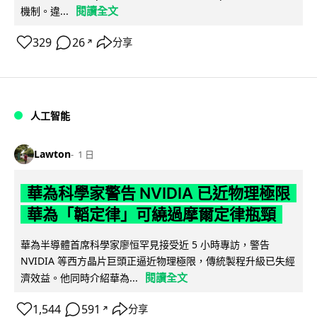
閱讀全文
機制。違...
329
26
分享
↗
人工智能
Lawton
1 日
華為科學家警告 NVIDIA 已近物理極限
華為「韜定律」可繞過摩爾定律瓶頸
華為半導體首席科學家廖恒罕見接受近 5 小時專訪，警告
NVIDIA 等西方晶片巨頭正逼近物理極限，傳統製程升級已失經
閱讀全文
濟效益。他同時介紹華為...
1,544
591
分享
↗