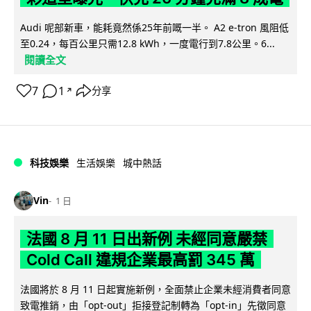
Audi 呢部新車，能耗竟然係25年前嘅一半。 A2 e-tron 風阻低
至0.24，每百公里只需12.8 kWh，一度電行到7.8公里。6...
閱讀全文
7
1
分享
↗
科技娛樂
生活娛樂
城中熱話
Vin
1 日
法國 8 月 11 日出新例 未經同意嚴禁
Cold Call 違規企業最高罰 345 萬
法國將於 8 月 11 日起實施新例，全面禁止企業未經消費者同意
致電推銷，由「opt-out」拒接登記制轉為「opt-in」先徵同意