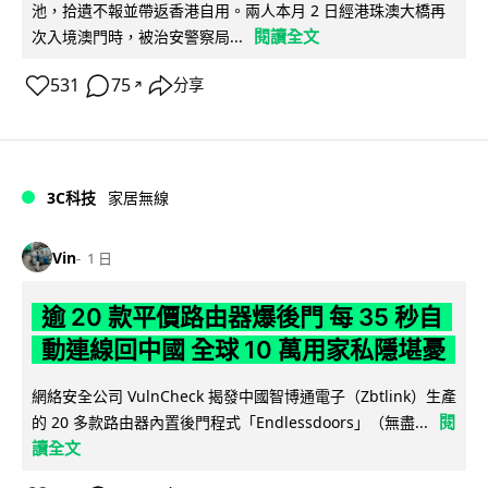
池，拾遺不報並帶返香港自用。兩人本月 2 日經港珠澳大橋再
閱讀全文
次入境澳門時，被治安警察局...
531
75
分享
↗
3C科技
家居無線
Vin
1 日
逾 20 款平價路由器爆後門 每 35 秒自
動連線回中國 全球 10 萬用家私隱堪憂
網絡安全公司 VulnCheck 揭發中國智博通電子（Zbtlink）生產
閱
的 20 多款路由器內置後門程式「Endlessdoors」（無盡...
讀全文