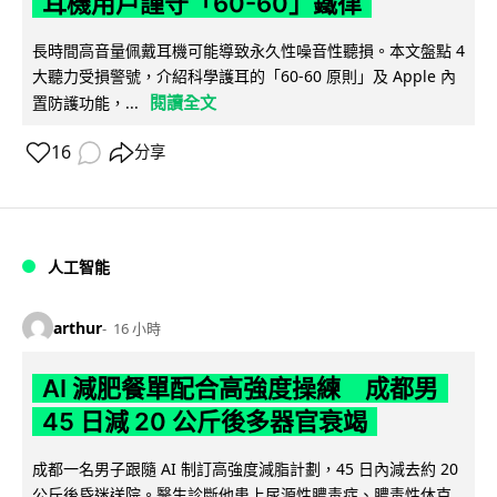
耳機用戶謹守「60-60」鐵律
長時間高音量佩戴耳機可能導致永久性噪音性聽損。本文盤點 4
大聽力受損警號，介紹科學護耳的「60-60 原則」及 Apple 內
閱讀全文
置防護功能，...
16
分享
人工智能
arthur
16 小時
AI 減肥餐單配合高強度操練 成都男
45 日減 20 公斤後多器官衰竭
成都一名男子跟隨 AI 制訂高強度減脂計劃，45 日內減去約 20
公斤後昏迷送院。醫生診斷他患上尿源性膿毒症、膿毒性休克