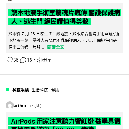
熊本地震手術室驚魂片瘋傳 醫護保護病
人、逃生門 網民讚值得尊敬
熊本縣 7 月 28 日發生 7.1 級地震，熊本綜合醫院手術室鏡頭拍
下地震一刻，醫護人員臨危不亂保護病人，更馬上開逃生門確
閱讀全文
保出口流通。片段...
56
16
分享
↗
科技娛樂
生活科技
健康
arthur
15 小時
AirPods 用家注意聽力響紅燈 醫學界籲