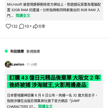
Microsoft 被發現靜靜刪除官方網站上，對遊戲玩家要為電腦配
置 32GB RAM 的建議。分析指微軟同時新推出的 8GB RAM 入
閱讀全文
門...
132
10
分享
↗
科技娛樂
影視娛樂
Lawton
11 小時
訂購 43 億日元精品後棄單 大阪女 2 年
後終被捕 涉海賊王,火影周邊產品
日本警視廳神田署 8 月 6 日公布，拘捕一名 32 歲大阪女子，
指她涉嫌在出版巨頭集英社旗下官方網店「JUMP
閱讀全文
CHARACTERS ST...