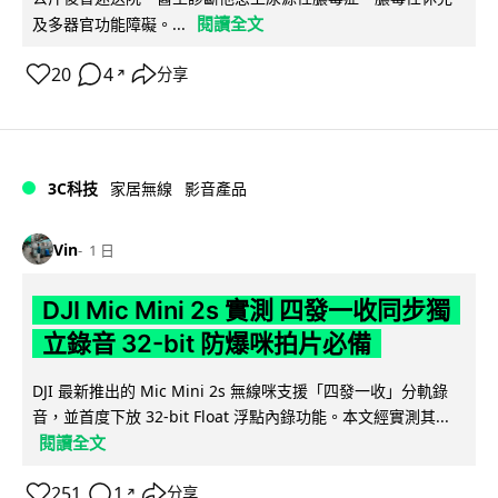
閱讀全文
及多器官功能障礙。...
20
4
分享
↗
3C科技
家居無線
影音產品
Vin
1 日
DJI Mic Mini 2s 實測 四發一收同步獨
立錄音 32-bit 防爆咪拍片必備
DJI 最新推出的 Mic Mini 2s 無線咪支援「四發一收」分軌錄
音，並首度下放 32-bit Float 浮點內錄功能。本文經實測其...
閱讀全文
251
1
分享
↗