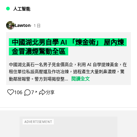
人工智能
Lawton
1 日
中國湖北男自學 AI 「煉金術」 屋內煉
金冒濃煙驚動全區
中國湖北黃石一名男子見金價高企，利用 AI 自學提煉黃金，在
租住單位私設高壓爐及作坊冶煉，過程產生大量刺鼻濃煙，驚
閱讀全文
動鄰居報警。警方到場揭發整...
106
7
分享
↗
ADVERTISEMENT