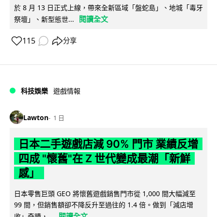
於 8 月 13 日正式上線，帶來全新區域「盤蛇島」、地城「毒牙
閱讀全文
祭壇」、新型態世...
115
分享
科技娛樂
遊戲情報
Lawton
1 日
日本二手遊戲店減 90% 門市 業績反增
四成 "懷舊"在 Z 世代變成最潮「新鮮
感」
日本零售巨頭 GEO 將懷舊遊戲銷售門市從 1,000 間大幅減至
99 間，但銷售額卻不降反升至過往的 1.4 倍。做到「減店增
閱讀全文
收」奇蹟，...