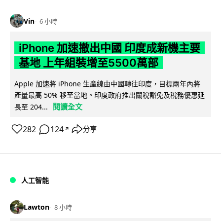
Vin
6 小時
iPhone 加速撤出中國 印度成新機主要
基地 上年組裝增至5500萬部
Apple 加速將 iPhone 生產線由中國轉往印度，目標兩年內將
產量最高 50% 移至當地。印度政府推出關稅豁免及稅務優惠延
閱讀全文
長至 204...
282
124
分享
↗
人工智能
Lawton
8 小時