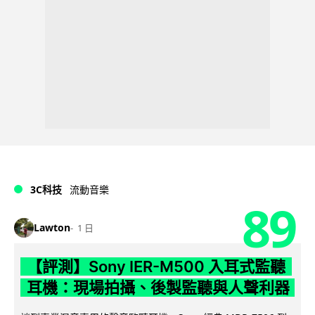
3C科技
流動音樂
89
Lawton
1 日
【評測】Sony IER-M500 入耳式監聽
耳機：現場拍攝、後製監聽與人聲利器