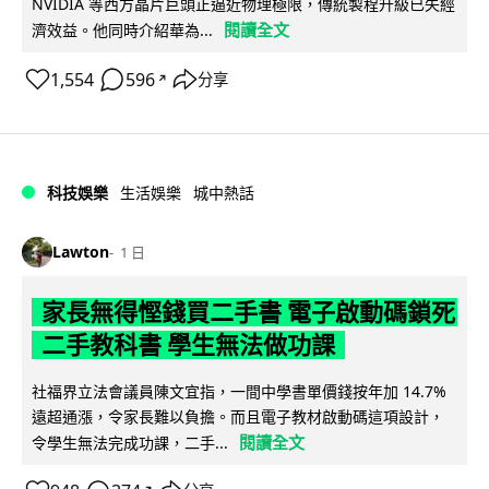
NVIDIA 等西方晶片巨頭正逼近物理極限，傳統製程升級已失經
閱讀全文
濟效益。他同時介紹華為...
1,554
596
分享
↗
科技娛樂
生活娛樂
城中熱話
Lawton
1 日
家長無得慳錢買二手書 電子啟動碼鎖死
二手教科書 學生無法做功課
社福界立法會議員陳文宜指，一間中學書單價錢按年加 14.7%
遠超通漲，令家長難以負擔。而且電子教材啟動碼這項設計，
閱讀全文
令學生無法完成功課，二手...