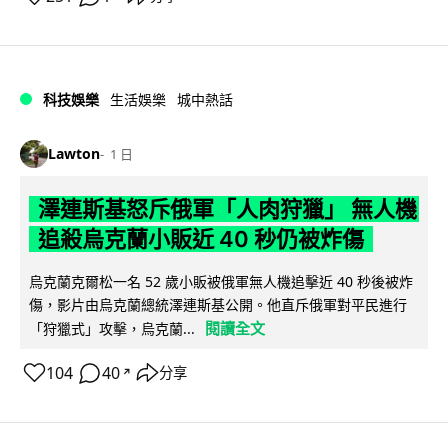
科技娛樂
生活娛樂
城中熱話
Lawton
1 日
澤連斯基怒斥俄軍「人肉狩獵」 無人機
追殺烏克蘭小販近 40 秒仍被炸傷
烏克蘭克爾松一名 52 歲小販被俄軍無人機追擊近 40 秒後被炸
傷，影片由烏克蘭總統澤連斯基公開。他直斥俄軍對平民進行
閱讀全文
「狩獵式」攻擊，烏克蘭...
104
40
分享
↗