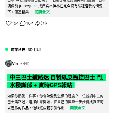
偶像前 Juice=Juice 成員宮本佳林在完全沒有編程經驗的情況
閱讀全文
下，僅憑藉與...
194
10
分享
↗
商業科技
3D 打印
Vin
6 小時
中三巴士鐵路迷 自製紙皮遙控巴士 門,
水撥識郁 + 實時GPS報站
如果你熱愛一件事，你會熱愛到怎樣的程度？一位就讀中三的
巴士鐵路迷，選擇由零開始，把自己的興趣一步步變成真正可
閱讀全文
以運作的作品。他以紙皮親手製作出...