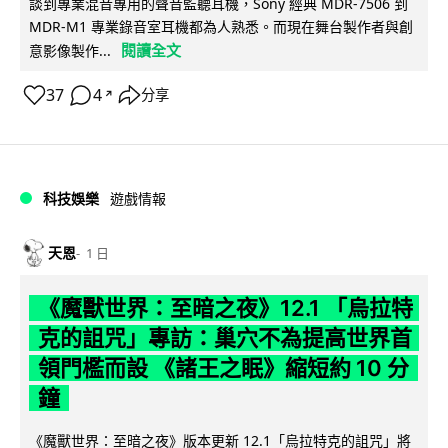
談到專業混音專用的聲音監聽耳機，Sony 經典 MDR-7506 到
MDR-M1 專業錄音室耳機都為人熟悉。而現在舞台製作者與創
閱讀全文
意影像製作...
37
4
分享
↗
科技娛樂
遊戲情報
天恩
1 日
《魔獸世界：至暗之夜》12.1 「烏拉特
克的詛咒」專訪：巢穴不為提高世界首
領門檻而設 《諸王之眠》縮短約 10 分
鐘
《魔獸世界：至暗之夜》版本更新 12.1「烏拉特克的詛咒」將