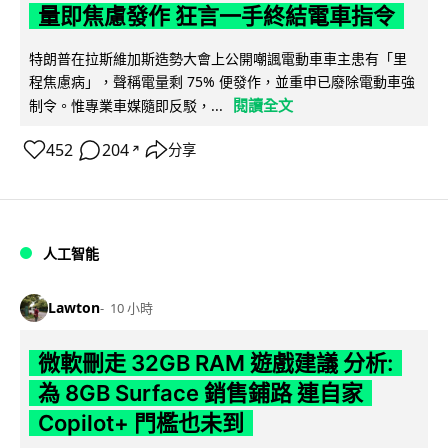
量即焦慮發作 狂言一手終結電車指令
特朗普在拉斯維加斯造勢大會上公開嘲諷電動車車主患有「里
程焦慮病」，聲稱電量剩 75% 便發作，並重申已廢除電動車強
閱讀全文
制令。惟專業車媒隨即反駁，...
452
204
分享
↗
人工智能
Lawton
10 小時
微軟刪走 32GB RAM 遊戲建議 分析:
為 8GB Surface 銷售鋪路 連自家
Copilot+ 門檻也未到