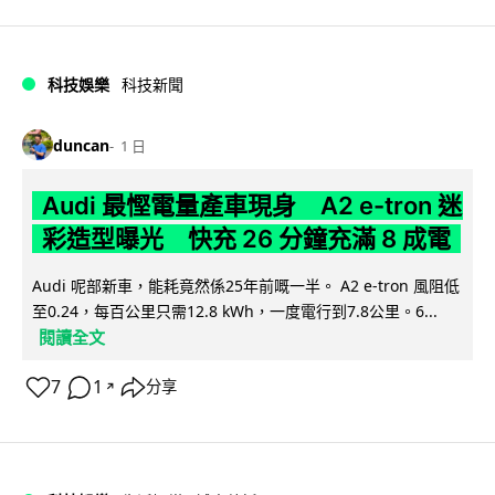
科技娛樂
科技新聞
duncan
1 日
Audi 最慳電量產車現身 A2 e-tron 迷
彩造型曝光 快充 26 分鐘充滿 8 成電
Audi 呢部新車，能耗竟然係25年前嘅一半。 A2 e-tron 風阻低
至0.24，每百公里只需12.8 kWh，一度電行到7.8公里。6...
閱讀全文
7
1
分享
↗