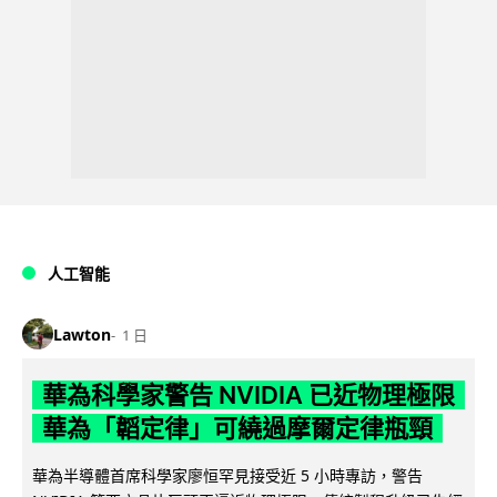
人工智能
Lawton
1 日
華為科學家警告 NVIDIA 已近物理極限
華為「韜定律」可繞過摩爾定律瓶頸
華為半導體首席科學家廖恒罕見接受近 5 小時專訪，警告