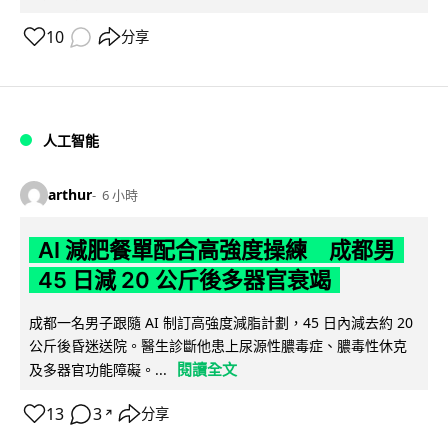
10
分享
人工智能
arthur
6 小時
AI 減肥餐單配合高強度操練 成都男
45 日減 20 公斤後多器官衰竭
成都一名男子跟隨 AI 制訂高強度減脂計劃，45 日內減去約 20
公斤後昏迷送院。醫生診斷他患上尿源性膿毒症、膿毒性休克
閱讀全文
及多器官功能障礙。...
13
3
分享
↗