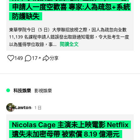
申請人一度空歡喜 專家:人為疏忽+系統
防護缺失
東華學院今日（5 日）大學聯招放榜之際，因人為疏忽向全數
11,139 名課程申請人錯誤發出取錄通知電郵，令大批考生一度
閱讀全文
以為獲得學位取錄，事...
149
17
分享
↗
科技娛樂
影視娛樂
Lawton
1 日
Nicolas Cage 主演未上映電影 Netflix
遺失未加密母帶 被索償 8.19 億港元