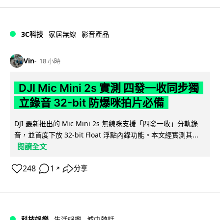
3C科技
家居無線
影音產品
Vin
18 小時
DJI Mic Mini 2s 實測 四發一收同步獨
立錄音 32-bit 防爆咪拍片必備
DJI 最新推出的 Mic Mini 2s 無線咪支援「四發一收」分軌錄
音，並首度下放 32-bit Float 浮點內錄功能。本文經實測其...
閱讀全文
248
1
分享
↗
科技娛樂
生活娛樂
城中熱話