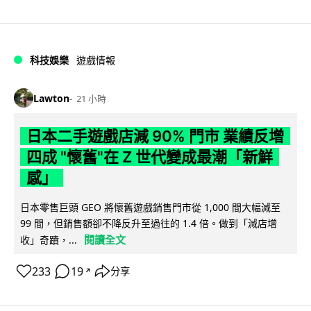
科技娛樂
遊戲情報
Lawton
21 小時
日本二手遊戲店減 90% 門市 業績反增
四成 "懷舊"在 Z 世代變成最潮「新鮮
感」
日本零售巨頭 GEO 將懷舊遊戲銷售門市從 1,000 間大幅減至
99 間，但銷售額卻不降反升至過往的 1.4 倍。做到「減店增
閱讀全文
收」奇蹟，...
233
19
分享
↗