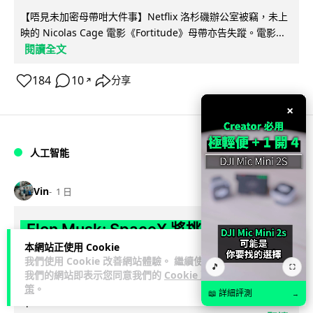
【唔見未加密母帶咁大件事】Netflix 洛杉磯辦公室被竊，未上
映的 Nicolas Cage 電影《Fortitude》母帶亦告失蹤。電影...
閱讀全文
184
10
分享
↗
×
人工智能
Vin
1 日
Elon Musk: SpaceX 將挑戰萬億年收
本網站正使用 Cookie
入 目標明年數據中心上太空 Starlink 覆
我們使用 Cookie 改善網站體驗。 繼續使用
🎵
⛶
蓋全球170國
我們的網站即表示您同意我們的
Cookie 政
策
。
📖 詳細評測
→
SpaceX 公佈最新第二季業績，受惠 Starlink 與 AI 業務帶動，