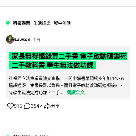
科技娛樂
生活娛樂
城中熱話
Lawton
1 日
家長無得慳錢買二手書 電子啟動碼鎖死
二手教科書 學生無法做功課
社福界立法會議員陳文宜指，一間中學書單價錢按年加 14.7%
遠超通漲，令家長難以負擔。而且電子教材啟動碼這項設計，
閱讀全文
令學生無法完成功課，二手...
915
354
分享
↗