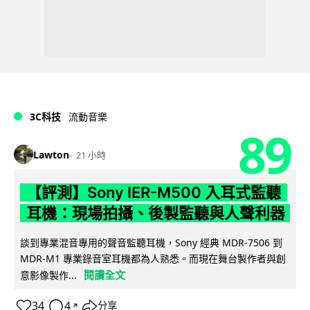
3C科技
流動音樂
89
Lawton
21 小時
【評測】Sony IER-M500 入耳式監聽
耳機：現場拍攝、後製監聽與人聲利器
談到專業混音專用的聲音監聽耳機，Sony 經典 MDR-7506 到
MDR-M1 專業錄音室耳機都為人熟悉。而現在舞台製作者與創
閱讀全文
意影像製作...
34
4
分享
↗