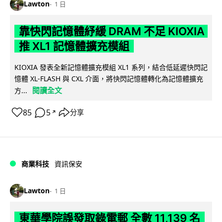
Lawton
1 日
靠快閃記憶體紓緩 DRAM 不足 KIOXIA
推 XL1 記憶體擴充模組
KIOXIA 發表全新記憶體擴充模組 XL1 系列，結合低延遲快閃記
憶體 XL-FLASH 與 CXL 介面，將快閃記憶體轉化為記憶體擴充
閱讀全文
方...
85
5
分享
↗
商業科技
資訊保安
Lawton
1 日
東華學院誤發取錄電郵 全數 11,139 名