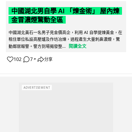
中國湖北男自學 AI 「煉金術」 屋內煉
金冒濃煙驚動全區
中國湖北黃石一名男子見金價高企，利用 AI 自學提煉黃金，在
租住單位私設高壓爐及作坊冶煉，過程產生大量刺鼻濃煙，驚
閱讀全文
動鄰居報警。警方到場揭發整...
102
7
分享
↗
ADVERTISEMENT