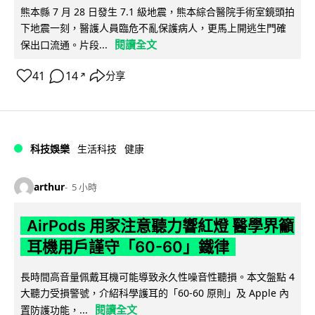
熊本縣 7 月 28 日發生 7.1 級地震，熊本綜合醫院手術室鏡頭拍
下地震一刻，醫護人員臨危不亂保護病人，更馬上開逃生門確
閱讀全文
保出口流通。片段...
41
14
分享
↗
科技娛樂
生活科技
健康
arthur
5 小時
AirPods 用家注意聽力響紅燈 醫學界籲
耳機用戶謹守「60-60」鐵律
長時間高音量佩戴耳機可能導致永久性噪音性聽損。本文盤點 4
大聽力受損警號，介紹科學護耳的「60-60 原則」及 Apple 內
閱讀全文
置防護功能，...