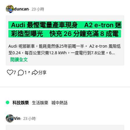
duncan
23 小時
Audi 最慳電量產車現身 A2 e-tron 迷
彩造型曝光 快充 26 分鐘充滿 8 成電
Audi 呢部新車，能耗竟然係25年前嘅一半。 A2 e-tron 風阻低
至0.24，每百公里只需12.8 kWh，一度電行到7.8公里。6...
閱讀全文
7
1
分享
↗
科技娛樂
生活娛樂
城中熱話
Vin
23 小時