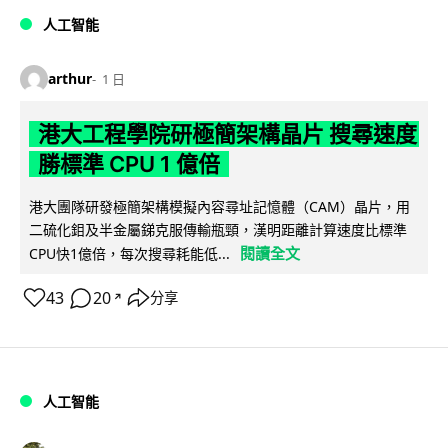
人工智能
arthur
1 日
港大工程學院研極簡架構晶片 搜尋速度
勝標準 CPU 1 億倍
港大團隊研發極簡架構模擬內容尋址記憶體（CAM）晶片，用
二硫化鉬及半金屬銻克服傳輸瓶頸，漢明距離計算速度比標準
閱讀全文
CPU快1億倍，每次搜尋耗能低...
43
20
分享
↗
人工智能