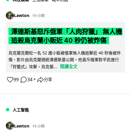
Lawton
19 小時
澤連斯基怒斥俄軍「人肉狩獵」 無人機
追殺烏克蘭小販近 40 秒仍被炸傷
烏克蘭克爾松一名 52 歲小販被俄軍無人機追擊近 40 秒後被炸
傷，影片由烏克蘭總統澤連斯基公開。他直斥俄軍對平民進行
閱讀全文
「狩獵式」攻擊，烏克蘭...
99
34
分享
↗
人工智能
Lawton
19 小時