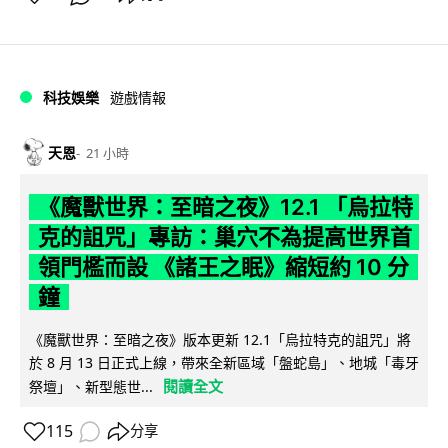
科技娛樂
遊戲情報
天恩
21 小時
《魔獸世界：至暗之夜》12.1 「烏拉特
克的詛咒」專訪：巢穴不為提高世界首
領門檻而設 《諸王之眠》縮短約 10 分
鐘
《魔獸世界：至暗之夜》版本更新 12.1「烏拉特克的詛咒」將
於 8 月 13 日正式上線，帶來全新區域「盤蛇島」、地城「毒牙
閱讀全文
祭壇」、新型態世...
115
分享