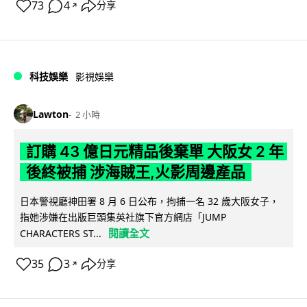
73
4
分享
↗
科技娛樂
影視娛樂
Lawton
2 小時
訂購 43 億日元精品後棄單 大阪女 2 年
後終被捕 涉海賊王,火影周邊產品
日本警視廳神田署 8 月 6 日公布，拘捕一名 32 歲大阪女子，
指她涉嫌在出版巨頭集英社旗下官方網店「JUMP
閱讀全文
CHARACTERS ST...
35
3
分享
↗