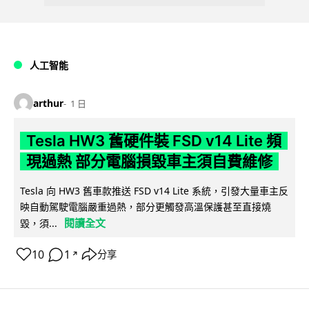
人工智能
arthur
1 日
Tesla HW3 舊硬件裝 FSD v14 Lite 頻
現過熱 部分電腦損毀車主須自費維修
Tesla 向 HW3 舊車款推送 FSD v14 Lite 系統，引發大量車主反
映自動駕駛電腦嚴重過熱，部分更觸發高溫保護甚至直接燒
閱讀全文
毀，須...
10
1
分享
↗