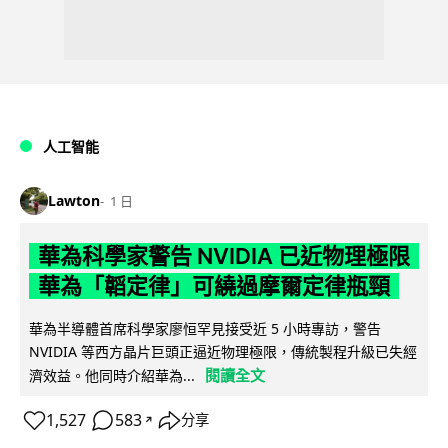
人工智能
Lawton
1 日
華為科學家警告 NVIDIA 已近物理極限
華為「韜定律」可繞過摩爾定律瓶頸
華為半導體首席科學家廖恒罕見接受近 5 小時專訪，警告
NVIDIA 等西方晶片巨頭正逼近物理極限，傳統製程升級已失經
閱讀全文
濟效益。他同時介紹華為...
1,527
583
分享
↗