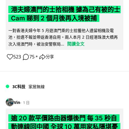
港夫婦澳門的士拾相機 據為己有被的士
Cam 睇到 2 個月後再入境被捕
一對香港夫婦今年 5 月遊澳門乘的士拾獲他人遺留相機及電
池，拾遺不報並帶返香港自用。兩人本月 2 日經港珠澳大橋再
閱讀全文
次入境澳門時，被治安警察局...
523
75
分享
↗
3C科技
家居無線
Vin
1 日
逾 20 款平價路由器爆後門 每 35 秒自
動連線回中國 全球 10 萬用家私隱堪憂