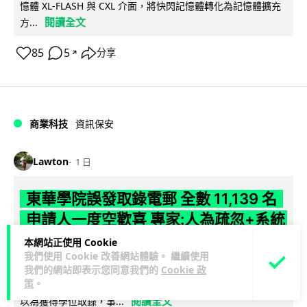
憶體 XL-FLASH 與 CXL 介面，將快閃記憶體轉化為記憶體擴充
閱讀全文
方...
85
5
分享
↗
商業科技
資訊保安
Lawton
1 日
東華學院誤發取錄電郵 全數 11,139 名
申請人一度空歡喜 專家:人為疏忽+系統
防護缺失
本網站正使用 Cookie
我們使用 Cookie 改善網站體驗。 繼續使用
東華學院今日（5 日）大學聯招放榜之際，因人為疏忽向全數
我們的網站即表示您同意我們的
Cookie 政
策
。
11,139 名課程申請人錯誤發出取錄通知電郵，令大批考生一度
閱讀全文
以為獲得學位取錄，事...