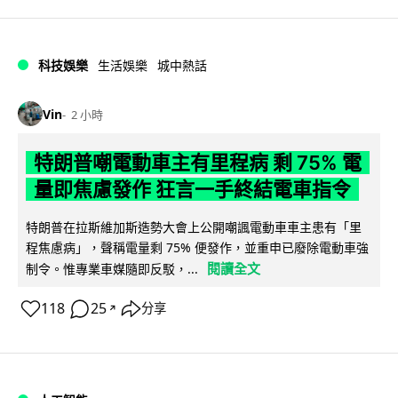
科技娛樂
生活娛樂
城中熱話
Vin
2 小時
特朗普嘲電動車主有里程病 剩 75% 電
量即焦慮發作 狂言一手終結電車指令
特朗普在拉斯維加斯造勢大會上公開嘲諷電動車車主患有「里
程焦慮病」，聲稱電量剩 75% 便發作，並重申已廢除電動車強
閱讀全文
制令。惟專業車媒隨即反駁，...
118
25
分享
↗