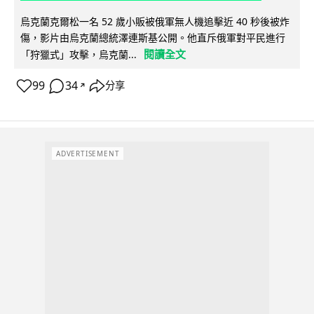
烏克蘭克爾松一名 52 歲小販被俄軍無人機追擊近 40 秒後被炸
傷，影片由烏克蘭總統澤連斯基公開。他直斥俄軍對平民進行
閱讀全文
「狩獵式」攻擊，烏克蘭...
99
34
分享
↗
ADVERTISEMENT