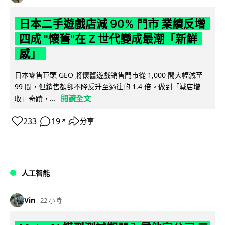
日本二手遊戲店減 90% 門市 業績反增
四成 "懷舊"在 Z 世代變成最潮「新鮮
感」
日本零售巨頭 GEO 將懷舊遊戲銷售門市從 1,000 間大幅減至
99 間，但銷售額卻不降反升至過往的 1.4 倍。做到「減店增
閱讀全文
收」奇蹟，...
233
19
分享
↗
人工智能
Vin
22 小時