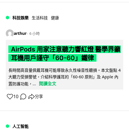
科技娛樂
生活科技
健康
arthur
6 小時
AirPods 用家注意聽力響紅燈 醫學界籲
耳機用戶謹守「60-60」鐵律
長時間高音量佩戴耳機可能導致永久性噪音性聽損。本文盤點 4
大聽力受損警號，介紹科學護耳的「60-60 原則」及 Apple 內
閱讀全文
置防護功能，...
10
分享
人工智能