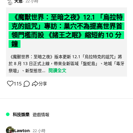
天恩
22 小時
《魔獸世界：至暗之夜》12.1 「烏拉特
克的詛咒」專訪：巢穴不為提高世界首
領門檻而設 《諸王之眠》縮短約 10 分
鐘
《魔獸世界：至暗之夜》版本更新 12.1「烏拉特克的詛咒」將
於 8 月 13 日正式上線，帶來全新區域「盤蛇島」、地城「毒牙
閱讀全文
祭壇」、新型態世...
115
分享
科技娛樂
遊戲情報
Lawton
22 小時