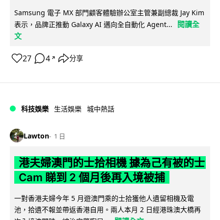
Samsung 電子 MX 部門顧客體驗辦公室主管兼副總裁 Jay Kim
閱讀全
表示，品牌正推動 Galaxy AI 邁向全自動化 Agent...
文
27
4
分享
↗
科技娛樂
生活娛樂
城中熱話
Lawton
1 日
港夫婦澳門的士拾相機 據為己有被的士
Cam 睇到 2 個月後再入境被捕
一對香港夫婦今年 5 月遊澳門乘的士拾獲他人遺留相機及電
池，拾遺不報並帶返香港自用。兩人本月 2 日經港珠澳大橋再