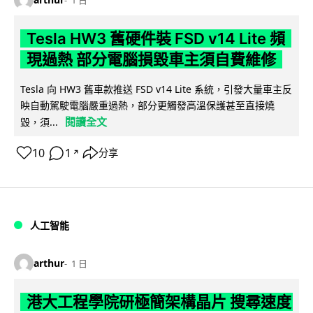
1 日
Tesla HW3 舊硬件裝 FSD v14 Lite 頻
現過熱 部分電腦損毀車主須自費維修
Tesla 向 HW3 舊車款推送 FSD v14 Lite 系統，引發大量車主反
映自動駕駛電腦嚴重過熱，部分更觸發高溫保護甚至直接燒
閱讀全文
毀，須...
10
1
分享
↗
人工智能
arthur
1 日
港大工程學院研極簡架構晶片 搜尋速度