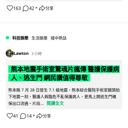
163
42
分享
↗
科技娛樂
生活娛樂
城中熱話
Lawton
3 小時
熊本地震手術室驚魂片瘋傳 醫護保護病
人、逃生門 網民讚值得尊敬
熊本縣 7 月 28 日發生 7.1 級地震，熊本綜合醫院手術室鏡頭拍
下地震一刻，醫護人員臨危不亂保護病人，更馬上開逃生門確
閱讀全文
保出口流通。片段...
41
14
分享
↗