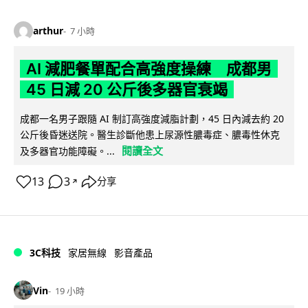
arthur
7 小時
AI 減肥餐單配合高強度操練 成都男
45 日減 20 公斤後多器官衰竭
成都一名男子跟隨 AI 制訂高強度減脂計劃，45 日內減去約 20
公斤後昏迷送院。醫生診斷他患上尿源性膿毒症、膿毒性休克
閱讀全文
及多器官功能障礙。...
13
3
分享
↗
3C科技
家居無線
影音產品
Vin
19 小時