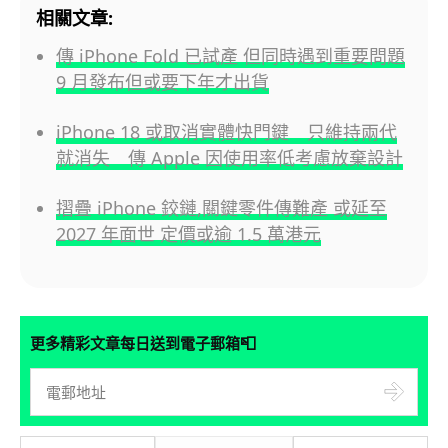
相關文章:
傳 iPhone Fold 已試產 但同時遇到重要問題
9 月發布但或要下年才出貨
iPhone 18 或取消實體快門鍵 只維持兩代
就消失 傳 Apple 因使用率低考慮放棄設計
摺疊 iPhone 鉸鏈,關鍵零件傳難產 或延至
2027 年面世 定價或逾 1.5 萬港元
📮
更多精彩文章每日送到電子郵箱