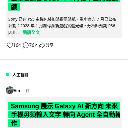
戲
Sony 已在 PS5 主機包裝加貼提示貼紙，重申官方 7 月已公布
計劃：2028 年 1 月起停產新遊戲實體光碟。分析師預期 PS6
閱讀全文
因此...
164
76
分享
↗
人工智能
Vin
1 日
Samsung 展示 Galaxy AI 新方向 未來
手機毋須輸入文字 轉向 Agent 全自動操
作