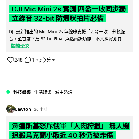
DJI Mic Mini 2s 實測 四發一收同步獨
立錄音 32-bit 防爆咪拍片必備
DJI 最新推出的 Mic Mini 2s 無線咪支援「四發一收」分軌錄
音，並首度下放 32-bit Float 浮點內錄功能。本文經實測其...
閱讀全文
248
1
分享
↗
科技娛樂
生活娛樂
城中熱話
Lawton
20 小時
澤連斯基怒斥俄軍「人肉狩獵」 無人機
追殺烏克蘭小販近 40 秒仍被炸傷