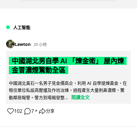
人工智能
Lawton
20 小時
中國湖北男自學 AI 「煉金術」 屋內煉
金冒濃煙驚動全區
中國湖北黃石一名男子見金價高企，利用 AI 自學提煉黃金，在
租住單位私設高壓爐及作坊冶煉，過程產生大量刺鼻濃煙，驚
閱讀全文
動鄰居報警。警方到場揭發整...
102
7
分享
↗