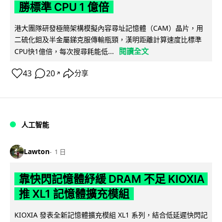
勝標準 CPU 1 億倍
港大團隊研發極簡架構模擬內容尋址記憶體（CAM）晶片，用
二硫化鉬及半金屬銻克服傳輸瓶頸，漢明距離計算速度比標準
閱讀全文
CPU快1億倍，每次搜尋耗能低...
43
20
分享
↗
人工智能
Lawton
1 日
靠快閃記憶體紓緩 DRAM 不足 KIOXIA
推 XL1 記憶體擴充模組
KIOXIA 發表全新記憶體擴充模組 XL1 系列，結合低延遲快閃記