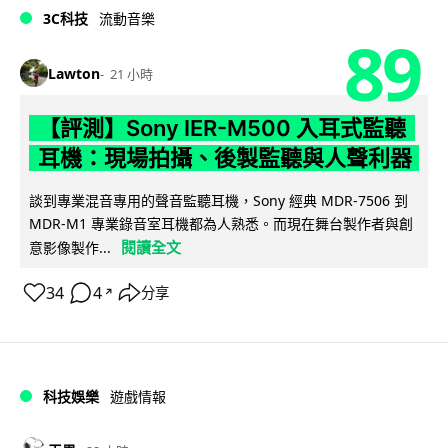
3C科技
流動音樂
89
Lawton
21 小時
【評測】Sony IER-M500 入耳式監聽
耳機：現場拍攝、後製監聽與人聲利器
談到專業混音專用的聲音監聽耳機，Sony 經典 MDR-7506 到
MDR-M1 專業錄音室耳機都為人熟悉。而現在舞台製作者與創
閱讀全文
意影像製作...
34
4
分享
↗
科技娛樂
遊戲情報