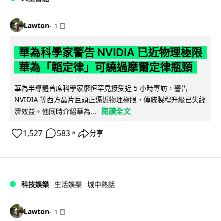
Lawton
1 日
華為科學家警告 NVIDIA 已近物理極限
華為「韜定律」可繞過摩爾定律瓶頸
華為半導體首席科學家廖恒罕見接受近 5 小時專訪，警告
NVIDIA 等西方晶片巨頭正逼近物理極限，傳統製程升級已失經
閱讀全文
濟效益。他同時介紹華為...
1,527
583
分享
↗
科技娛樂
生活娛樂
城中熱話
Lawton
1 日