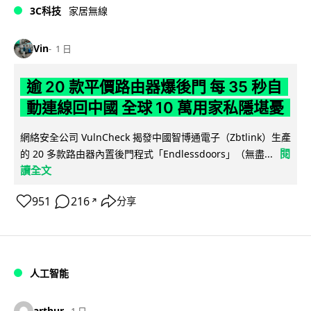
3C科技
家居無線
Vin
1 日
逾 20 款平價路由器爆後門 每 35 秒自
動連線回中國 全球 10 萬用家私隱堪憂
網絡安全公司 VulnCheck 揭發中國智博通電子（Zbtlink）生產
閱
的 20 多款路由器內置後門程式「Endlessdoors」（無盡...
讀全文
951
216
分享
↗
人工智能
arthur