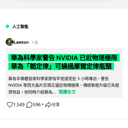
人工智能
Lawton
1 日
華為科學家警告 NVIDIA 已近物理極限
華為「韜定律」可繞過摩爾定律瓶頸
華為半導體首席科學家廖恒罕見接受近 5 小時專訪，警告
NVIDIA 等西方晶片巨頭正逼近物理極限，傳統製程升級已失經
閱讀全文
濟效益。他同時介紹華為...
1,549
596
分享
↗