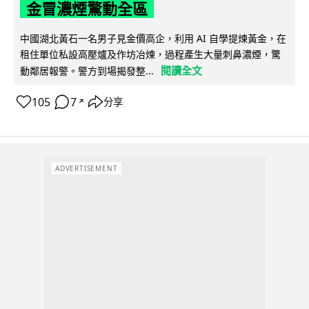
金冒濃煙驚動全區
中國湖北黃石一名男子見金價高企，利用 AI 自學提煉黃金，在
租住單位私設高壓爐及作坊冶煉，過程產生大量刺鼻濃煙，驚
閱讀全文
動鄰居報警。警方到場揭發整...
105
7
分享
↗
ADVERTISEMENT