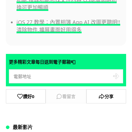
換可更加暢順
iOS 27 教學：內置相簿 App AI 改圖更聰明!!
清除物件,擴展畫面好用得多
📮
更多精彩文章每日送到電子郵箱
讚好
0
看留言
分享
最新影片