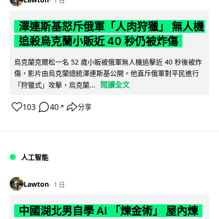
澤連斯基怒斥俄軍「人肉狩獵」 無人機
追殺烏克蘭小販近 40 秒仍被炸傷
烏克蘭克爾松一名 52 歲小販被俄軍無人機追擊近 40 秒後被炸
傷，影片由烏克蘭總統澤連斯基公開。他直斥俄軍對平民進行
閱讀全文
「狩獵式」攻擊，烏克蘭...
103
40
分享
↗
人工智能
Lawton
1 日
中國湖北男自學 AI 「煉金術」 屋內煉