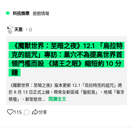
科技娛樂
遊戲情報
天恩
1 日
《魔獸世界：至暗之夜》12.1 「烏拉特
克的詛咒」專訪：巢穴不為提高世界首
領門檻而設 《諸王之眠》縮短約 10 分
鐘
《魔獸世界：至暗之夜》版本更新 12.1「烏拉特克的詛咒」將
於 8 月 13 日正式上線，帶來全新區域「盤蛇島」、地城「毒牙
閱讀全文
祭壇」、新型態世...
115
分享