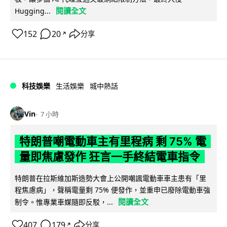
閱讀全文
Hugging...
152
20
分享
↗
科技娛樂
生活娛樂
城中熱話
Vin
7 小時
特朗普嘲電動車主有里程病 剩 75% 電
量即焦慮發作 狂言一手終結電車指令
特朗普在拉斯維加斯造勢大會上公開嘲諷電動車車主患有「里
程焦慮病」，聲稱電量剩 75% 便發作，並重申已廢除電動車強
閱讀全文
制令。惟專業車媒隨即反駁，...
407
179
分享
↗