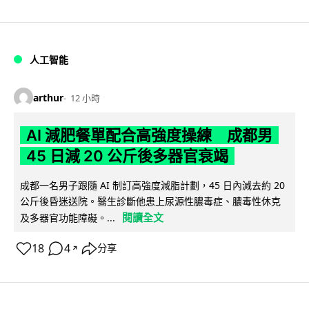
人工智能
arthur
12 小時
AI 減肥餐單配合高強度操練 成都男
45 日減 20 公斤後多器官衰竭
成都一名男子跟隨 AI 制訂高強度減脂計劃，45 日內減去約 20
公斤後昏迷送院。醫生診斷他患上尿源性膿毒症、膿毒性休克
閱讀全文
及多器官功能障礙。...
18
4
分享
↗