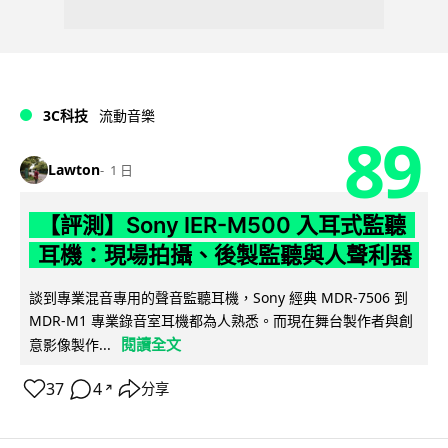
3C科技
流動音樂
89
Lawton
1 日
【評測】Sony IER-M500 入耳式監聽
耳機：現場拍攝、後製監聽與人聲利器
談到專業混音專用的聲音監聽耳機，Sony 經典 MDR-7506 到
MDR-M1 專業錄音室耳機都為人熟悉。而現在舞台製作者與創
閱讀全文
意影像製作...
37
4
分享
↗