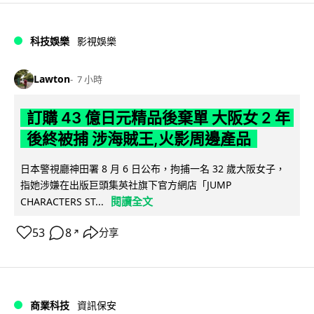
科技娛樂
影視娛樂
Lawton
7 小時
訂購 43 億日元精品後棄單 大阪女 2 年
後終被捕 涉海賊王,火影周邊產品
日本警視廳神田署 8 月 6 日公布，拘捕一名 32 歲大阪女子，
指她涉嫌在出版巨頭集英社旗下官方網店「JUMP
閱讀全文
CHARACTERS ST...
53
8
分享
↗
商業科技
資訊保安