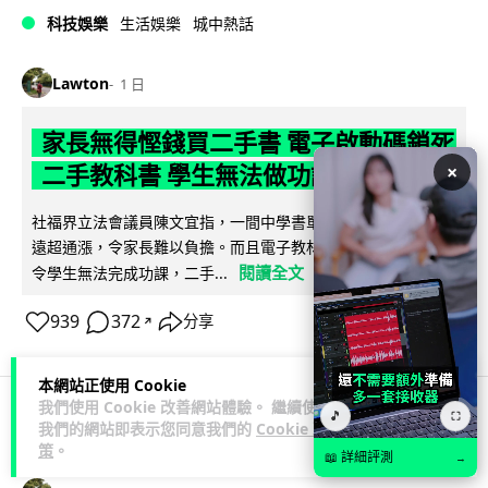
科技娛樂
生活娛樂
城中熱話
Lawton
1 日
家長無得慳錢買二手書 電子啟動碼鎖死
×
二手教科書 學生無法做功課
社福界立法會議員陳文宜指，一間中學書單價錢按年加 14.7%
遠超通漲，令家長難以負擔。而且電子教材啟動碼這項設計，
閱讀全文
令學生無法完成功課，二手...
939
372
分享
↗
本網站正使用 Cookie
我們使用 Cookie 改善網站體驗。 繼續使用
🎵
⛶
我們的網站即表示您同意我們的
Cookie 政
科技娛樂
遊戲情報
策
。
📖 詳細評測
→