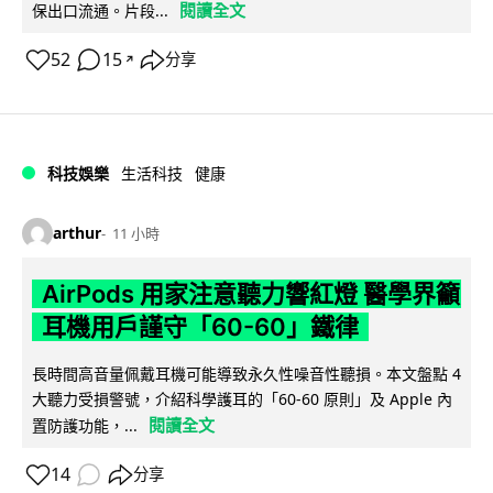
閱讀全文
保出口流通。片段...
52
15
分享
↗
科技娛樂
生活科技
健康
arthur
11 小時
AirPods 用家注意聽力響紅燈 醫學界籲
耳機用戶謹守「60-60」鐵律
長時間高音量佩戴耳機可能導致永久性噪音性聽損。本文盤點 4
大聽力受損警號，介紹科學護耳的「60-60 原則」及 Apple 內
閱讀全文
置防護功能，...
14
分享