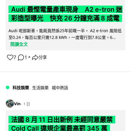
Audi 最慳電量產車現身 A2 e-tron 迷
彩造型曝光 快充 26 分鐘充滿 8 成電
Audi 呢部新車，能耗竟然係25年前嘅一半。 A2 e-tron 風阻低
至0.24，每百公里只需12.8 kWh，一度電行到7.8公里。6...
閱讀全文
7
1
分享
↗
科技娛樂
生活娛樂
城中熱話
Vin
1 日
法國 8 月 11 日出新例 未經同意嚴禁
Cold Call 違規企業最高罰 345 萬