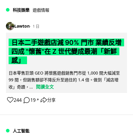
科技娛樂
遊戲情報
Lawton
1 日
日本二手遊戲店減 90% 門市 業績反增
四成 "懷舊"在 Z 世代變成最潮「新鮮
感」
日本零售巨頭 GEO 將懷舊遊戲銷售門市從 1,000 間大幅減至
99 間，但銷售額卻不降反升至過往的 1.4 倍。做到「減店增
閱讀全文
收」奇蹟，...
244
19
分享
↗
人工智能