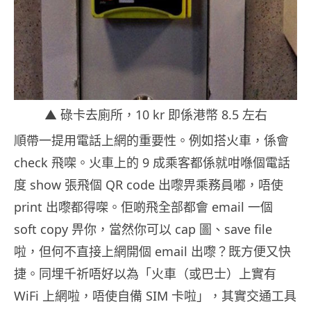
▲ 碌卡去廁所，10 kr 即係港幣 8.5 左右
順帶一提用電話上網的重要性。例如搭火車，係會
check 飛㗎。火車上的 9 成乘客都係就咁喺個電話
度 show 張飛個 QR code 出嚟畀乘務員嘟，唔使
print 出嚟都得㗎。佢啲飛全部都會 email 一個
soft copy 畀你，當然你可以 cap 圖、save file
啦，但何不直接上網開個 email 出嚟？既方便又快
捷。同埋千祈唔好以為「火車（或巴士）上實有
WiFi 上網啦，唔使自備 SIM 卡啦」，其實交通工具