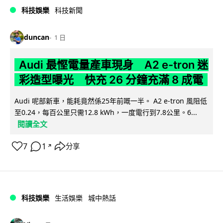
科技娛樂
科技新聞
duncan
1 日
Audi 最慳電量產車現身 A2 e-tron 迷
彩造型曝光 快充 26 分鐘充滿 8 成電
Audi 呢部新車，能耗竟然係25年前嘅一半。 A2 e-tron 風阻低
至0.24，每百公里只需12.8 kWh，一度電行到7.8公里。6...
閱讀全文
7
1
分享
↗
科技娛樂
生活娛樂
城中熱話