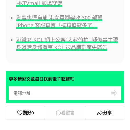
HKTVmall 即場穿煲
淘寶集運烏龍 港女買腳架收 300 部舊
iPhone 客服直言「這箱值錢多了」
港鐵女 KOL 網上公審"大叔偷拍" 疑似事主現
身澄清身體有事 KOL 被品牌割席失廣告
📮
更多精彩文章每日送到電子郵箱
讚好
0
看留言
分享