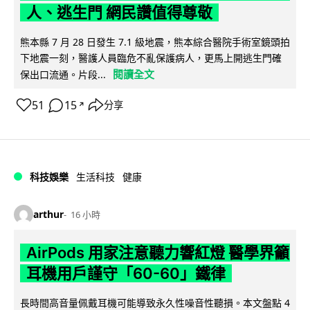
人、逃生門 網民讚值得尊敬
熊本縣 7 月 28 日發生 7.1 級地震，熊本綜合醫院手術室鏡頭拍
下地震一刻，醫護人員臨危不亂保護病人，更馬上開逃生門確
閱讀全文
保出口流通。片段...
51
15
分享
↗
科技娛樂
生活科技
健康
arthur
16 小時
AirPods 用家注意聽力響紅燈 醫學界籲
耳機用戶謹守「60-60」鐵律
長時間高音量佩戴耳機可能導致永久性噪音性聽損。本文盤點 4