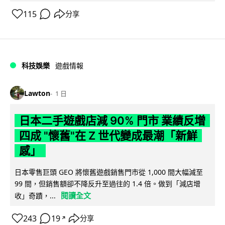
115
分享
科技娛樂
遊戲情報
Lawton
1 日
日本二手遊戲店減 90% 門市 業績反增
四成 "懷舊"在 Z 世代變成最潮「新鮮
感」
日本零售巨頭 GEO 將懷舊遊戲銷售門市從 1,000 間大幅減至
99 間，但銷售額卻不降反升至過往的 1.4 倍。做到「減店增
閱讀全文
收」奇蹟，...
243
19
分享
↗