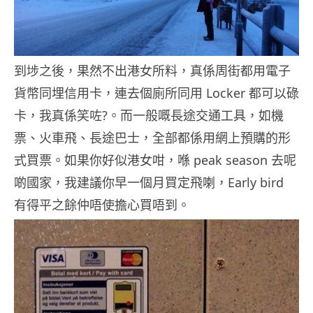
到埗之後，果然不出港女所料，真係周街都用電子
貨幣同埋信用卡，連去個廁所同用 Locker 都可以碌
卡，我真係笑咗?。而一般嘅長途交通工具，如機
票、火車飛、長途巴士，全部都係用網上預購的形
式買票。如果你好似港女咁，喺 peak season 去呢
啲國家，我建議你早一個月買定飛喇，Early bird
有得平之餘仲唔使擔心買唔到。