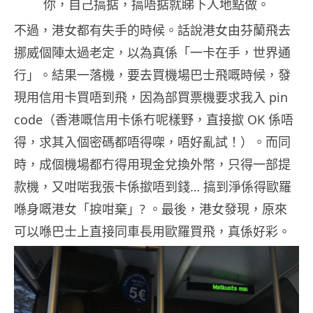
你，自己搞掂，搞唔掂就睇下人地點做。
不過，港女都有失手的時候。話說港女由芬蘭飛去
挪威個陣太過老定，以為真係「一卡在手，世界通
行」。結果一落機，要去買機場巴士飛嘅時候，發
現用信用卡買唔到飛，因為部買票機要求我入 pin
code（香港嘅信用卡係冇呢樣野，直接撳 OK 係唔
得，求其入個密碼都唔得㗎，唔好亂試！）。而同
時，成個機場都冇得用現金兌換外幣，只得一部提
款機，又咁啱我張卡係撳唔到錢… 搞到淨係得歐羅
喺身嘅港女「
捩咁棄」? 。最後，港女發現，原來
可以喺巴士上直接同車長用歐羅買飛，真係好彩。