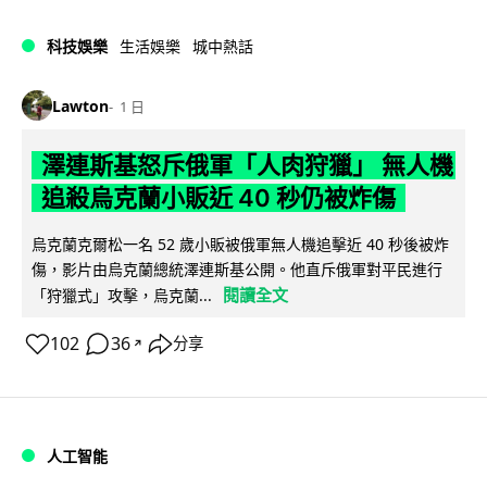
科技娛樂
生活娛樂
城中熱話
Lawton
1 日
澤連斯基怒斥俄軍「人肉狩獵」 無人機
追殺烏克蘭小販近 40 秒仍被炸傷
烏克蘭克爾松一名 52 歲小販被俄軍無人機追擊近 40 秒後被炸
傷，影片由烏克蘭總統澤連斯基公開。他直斥俄軍對平民進行
閱讀全文
「狩獵式」攻擊，烏克蘭...
102
36
分享
↗
人工智能