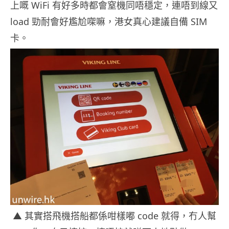
上嘅 WiFi 有好多時都會窒機同唔穩定，連唔到線又
load 勁耐會好尷尬㗎嘛，港女真心建議自備 SIM
卡。
▲
其實搭飛機搭船都係咁樣嘟 code 就得，冇人幫