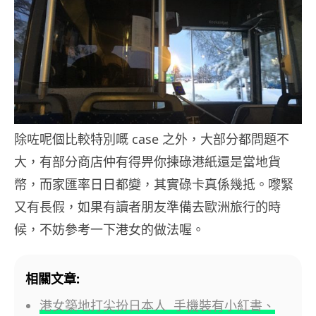
除咗呢個比較特別嘅 case 之外，大部分都問題不
大，有部分商店仲有得畀你揀碌港紙還是當地貨
幣，而家匯率日日都變，其實碌卡真係幾抵。嚟緊
又有長假，如果有讀者朋友準備去歐洲旅行的時
候，不妨參考一下港女的做法喔。
相關文章:
港女築地打尖扮日本人 手機裝有小紅書、