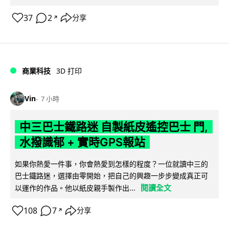
37
2
分享
↗
商業科技
3D 打印
Vin
7 小時
中三巴士鐵路迷 自製紙皮遙控巴士 門,
水撥識郁 + 實時GPS報站
如果你熱愛一件事，你會熱愛到怎樣的程度？一位就讀中三的
巴士鐵路迷，選擇由零開始，把自己的興趣一步步變成真正可
閱讀全文
以運作的作品。他以紙皮親手製作出...
108
7
分享
↗