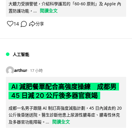
大聽力受損警號，介紹科學護耳的「60-60 原則」及 Apple 內
閱讀全文
置防護功能，...
14
分享
人工智能
arthur
17 小時
AI 減肥餐單配合高強度操練 成都男
45 日減 20 公斤後多器官衰竭
成都一名男子跟隨 AI 制訂高強度減脂計劃，45 日內減去約 20
公斤後昏迷送院。醫生診斷他患上尿源性膿毒症、膿毒性休克
閱讀全文
及多器官功能障礙。...