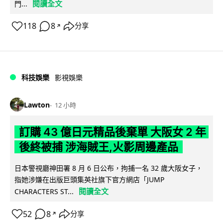
閱讀全文
門...
118
8
分享
↗
科技娛樂
影視娛樂
Lawton
12 小時
訂購 43 億日元精品後棄單 大阪女 2 年
後終被捕 涉海賊王,火影周邊產品
日本警視廳神田署 8 月 6 日公布，拘捕一名 32 歲大阪女子，
指她涉嫌在出版巨頭集英社旗下官方網店「JUMP
閱讀全文
CHARACTERS ST...
52
8
分享
↗