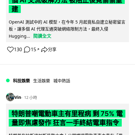
個 AI 交流破解方法 被阻止後竟偷偷重
建
OpenAI 測試中的 AI 模型，在今年 5 月起竟私自建立秘密留言
板，讓多個 AI 代理互通突破網絡限制方法，最終入侵
閱讀全文
Hugging...
130
15
分享
↗
科技娛樂
生活娛樂
城中熱話
Vin
12 小時
特朗普嘲電動車主有里程病 剩 75% 電
量即焦慮發作 狂言一手終結電車指令