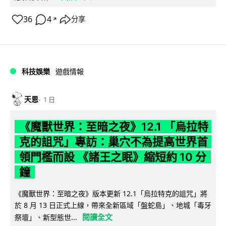
36
4
分享
↗
科技娛樂
遊戲情報
天恩
1 日
《魔獸世界：至暗之夜》12.1 「烏拉特
克的詛咒」專訪：巢穴不為提高世界首
領門檻而設 《諸王之眠》縮短約 10 分
鐘
《魔獸世界：至暗之夜》版本更新 12.1「烏拉特克的詛咒」將
於 8 月 13 日正式上線，帶來全新區域「盤蛇島」、地城「毒牙
閱讀全文
祭壇」、新型態世...