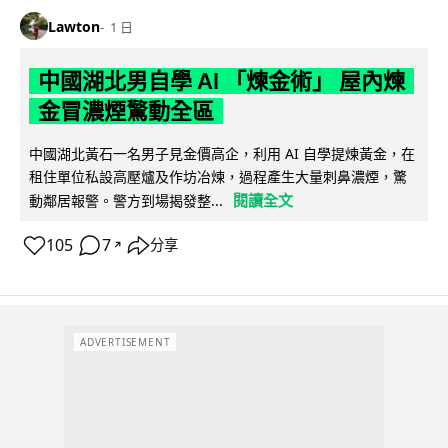
Lawton
1 日
中國湖北男自學 AI 「煉金術」 屋內煉
金冒濃煙驚動全區
中國湖北黃石一名男子見金價高企，利用 AI 自學提煉黃金，在
租住單位私設高壓爐及作坊冶煉，過程產生大量刺鼻濃煙，驚
閱讀全文
動鄰居報警。警方到場揭發整...
105
7
分享
↗
ADVERTISEMENT