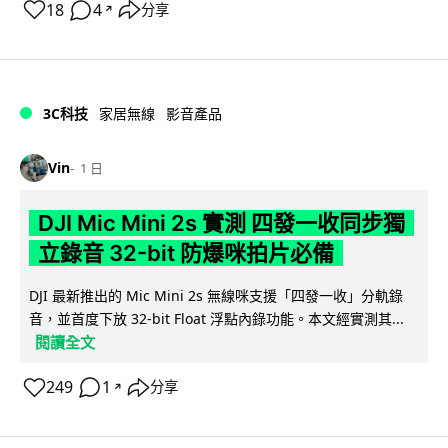
18
4
分享
↗
3C科技
家居無線
影音產品
Vin
1 日
DJI Mic Mini 2s 實測 四發一收同步獨
立錄音 32-bit 防爆咪拍片必備
DJI 最新推出的 Mic Mini 2s 無線咪支援「四發一收」分軌錄
音，並首度下放 32-bit Float 浮點內錄功能。本文經實測其...
閱讀全文
249
1
分享
↗