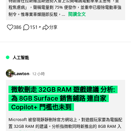
特朗普在拉斯維加斯造勢大會上公開嘲諷電動車車主患有「里
程焦慮病」，聲稱電量剩 75% 便發作，並重申已廢除電動車強
閱讀全文
制令。惟專業車媒隨即反駁，...
386
151
分享
↗
人工智能
Lawton
12 小時
微軟刪走 32GB RAM 遊戲建議 分析:
為 8GB Surface 銷售鋪路 連自家
Copilot+ 門檻也未到
Microsoft 被發現靜靜刪除官方網站上，對遊戲玩家要為電腦配
置 32GB RAM 的建議。分析指微軟同時新推出的 8GB RAM 入