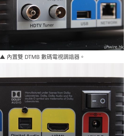
▲ 內置雙 DTMB 數碼電視調諧器。