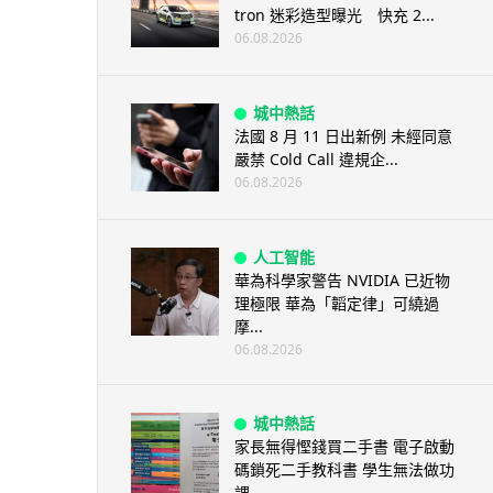
tron 迷彩造型曝光 快充 2...
06.08.2026
城中熱話
法國 8 月 11 日出新例 未經同意
嚴禁 Cold Call 違規企...
06.08.2026
人工智能
華為科學家警告 NVIDIA 已近物
理極限 華為「韜定律」可繞過
摩...
06.08.2026
城中熱話
家長無得慳錢買二手書 電子啟動
碼鎖死二手教科書 學生無法做功
課