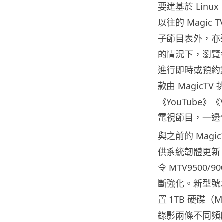
要建基於 Lin
以往的 Magi
子節目表外，亦
的情況下，瀏覽
進行即時或預約錄
款由 MagicTV 
《YouTube》
電視節目，一邊使
與之前的 Magi
供系統韌體更新，更
令 MTV9500/
斷強化。新型號
置 1TB 硬碟（M
錄影兩條不同頻