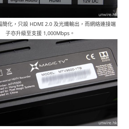
簡化，只設 HDMI 2.0 及光纖輸出，而網絡連接端
子亦升級至支援 1,000Mbps。