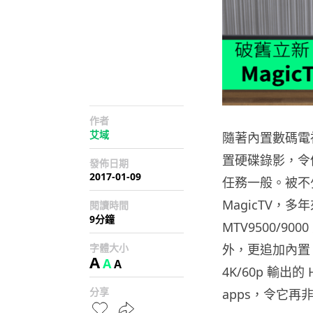
作者
艾域
隨著內置數碼電視
置硬碟錄影，令
發佈日期
2017-01-09
任務一般。被不
MagicTV
閱讀時間
9分鐘
MTV9500/
字體大小
外，更追加內置 2.4
A
A
A
4K/60p 輸出的
分享
apps，令它